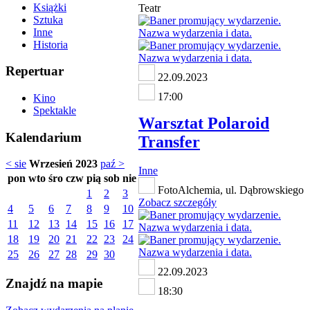
Książki
Teatr
Sztuka
Inne
Historia
Repertuar
22.09.2023
17:00
Kino
Spektakle
Warsztat Polaroid
Kalendarium
Transfer
< sie
Wrzesień 2023
paź >
Inne
pon
wto
śro
czw
pią
sob
nie
FotoAlchemia, ul. Dąbrowskiego
1
2
3
Zobacz szczegóły
4
5
6
7
8
9
10
11
12
13
14
15
16
17
18
19
20
21
22
23
24
25
26
27
28
29
30
22.09.2023
Znajdź na mapie
18:30