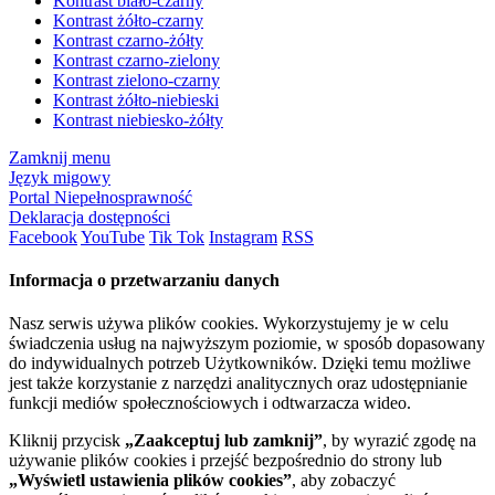
Kontrast biało-czarny
Kontrast żółto-czarny
Kontrast czarno-żółty
Kontrast czarno-zielony
Kontrast zielono-czarny
Kontrast żółto-niebieski
Kontrast niebiesko-żółty
Zamknij menu
Język migowy
Portal Niepełnosprawność
Deklaracja dostępności
Facebook
YouTube
Tik Tok
Instagram
RSS
Informacja o przetwarzaniu danych
Nasz serwis używa plików cookies. Wykorzystujemy je w celu
świadczenia usług na najwyższym poziomie, w sposób dopasowany
do indywidualnych potrzeb Użytkowników. Dzięki temu możliwe
jest także korzystanie z narzędzi analitycznych oraz udostępnianie
funkcji mediów społecznościowych i odtwarzacza wideo.
Kliknij przycisk
„Zaakceptuj lub zamknij”
, by wyrazić zgodę na
używanie plików cookies i przejść bezpośrednio do strony lub
„Wyświetl ustawienia plików cookies”
, aby zobaczyć