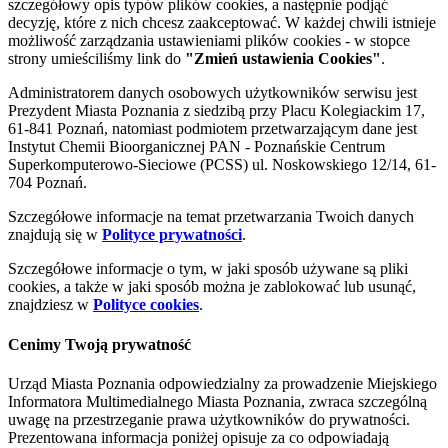
szczegółowy opis typów plików cookies, a następnie podjąć
decyzję, które z nich chcesz zaakceptować. W każdej chwili istnieje
możliwość zarządzania ustawieniami plików cookies - w stopce
strony umieściliśmy link do
"Zmień ustawienia Cookies"
.
Administratorem danych osobowych użytkowników serwisu jest
Prezydent Miasta Poznania z siedzibą przy Placu Kolegiackim 17,
61-841 Poznań, natomiast podmiotem przetwarzającym dane jest
Instytut Chemii Bioorganicznej PAN - Poznańskie Centrum
Superkomputerowo-Sieciowe (PCSS) ul. Noskowskiego 12/14, 61-
704 Poznań.
Szczegółowe informacje na temat przetwarzania Twoich danych
znajdują się w
Polityce prywatności
.
Szczegółowe informacje o tym, w jaki sposób używane są pliki
cookies, a także w jaki sposób można je zablokować lub usunąć,
znajdziesz w
Polityce cookies
.
Cenimy Twoją prywatność
Urząd Miasta Poznania odpowiedzialny za prowadzenie Miejskiego
Informatora Multimedialnego Miasta Poznania, zwraca szczególną
uwagę na przestrzeganie prawa użytkowników do prywatności.
Prezentowana informacja poniżej opisuje za co odpowiadają