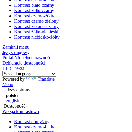
Kontrast biało-czarny
Kontrast żółto-czarny
Kontrast czarno-żółty
Kontrast czarno-zielony
Kontrast zielono-czarny
Kontrast żółto-niebieski
Kontrast niebiesko-żółty
Zamknij menu
Język migowy
Portal Niepełnosprawność
Deklaracja dostępności
ETR - tekst
Powered by
Translate
Menu
Język strony
polski
english
Dostępność
Wersja kontrastowa
Kontrast domyślny
Kontrast czarno-biały