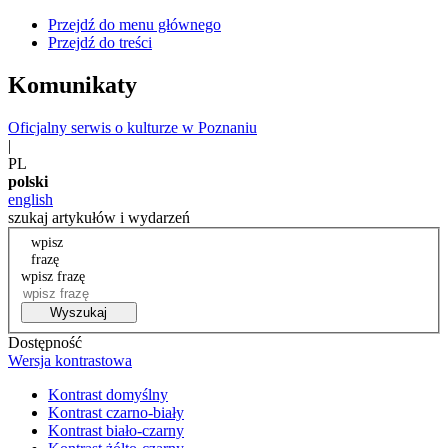
Przejdź do menu głównego
Przejdź do treści
Komunikaty
Oficjalny serwis o kulturze w Poznaniu
|
PL
polski
english
szukaj artykułów i wydarzeń
wpisz
frazę
wpisz frazę
Wyszukaj
Dostępność
Wersja kontrastowa
Kontrast domyślny
Kontrast czarno-biały
Kontrast biało-czarny