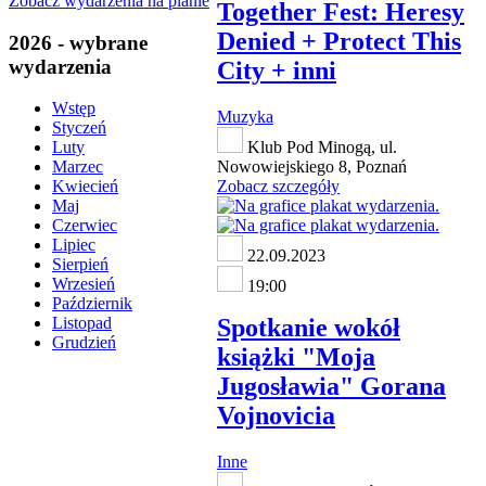
Zobacz wydarzenia na planie
Together Fest: Heresy
Denied + Protect This
2026 - wybrane
wydarzenia
City + inni
Wstęp
Muzyka
Styczeń
Klub Pod Minogą, ul.
Luty
Nowowiejskiego 8, Poznań
Marzec
Zobacz szczegóły
Kwiecień
Maj
Czerwiec
Lipiec
22.09.2023
Sierpień
Wrzesień
19:00
Październik
Spotkanie wokół
Listopad
Grudzień
książki "Moja
Jugosławia" Gorana
Vojnovicia
Inne