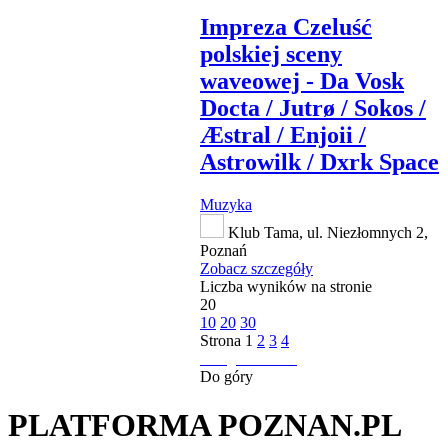
Impreza Czeluść
polskiej sceny
waveowej - Da Vosk
Docta / Jutrø / Sokos /
Æstral / Enjoii /
Astrowilk / Dxrk Space
Muzyka
Klub Tama, ul. Niezłomnych 2,
Poznań
Zobacz szczegóły
Liczba wyników na stronie
20
10
20
30
Strona
1
2
3
4
następna strona
Do góry
PLATFORMA POZNAN.PL