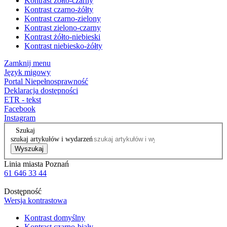
Kontrast żółto-czarny
Kontrast czarno-żółty
Kontrast czarno-zielony
Kontrast zielono-czarny
Kontrast żółto-niebieski
Kontrast niebiesko-żółty
Zamknij menu
Język migowy
Portal Niepełnosprawność
Deklaracja dostępności
ETR - tekst
Facebook
Instagram
Szukaj
szukaj artykułów i wydarzeń
Wyszukaj
Linia miasta Poznań
61 646 33 44
Dostępność
Wersja kontrastowa
Kontrast domyślny
Kontrast czarno-biały