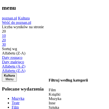
menu
poznan.pl
Kultura
Wróć do poznan.pl
Liczba wyników na stronie
20
10
20
30
Sortuj wg
Alfabetu (Z-A)
Daty rosnąco
Daty malejąco
Alfabetu (A-Z)
Alfabetu (Z-A)
Kultura
Menu
Filtruj według kategorii
Polecane wydarzenia
Film
Książki
Muzyka
Muzyka
Teatr
Inne
Film
Sztuka