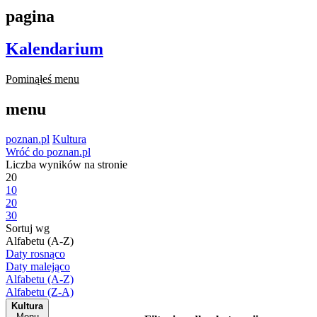
pagina
Kalendarium
Pominąłeś menu
menu
poznan.pl
Kultura
Wróć do poznan.pl
Liczba wyników na stronie
20
10
20
30
Sortuj wg
Alfabetu (A-Z)
Daty rosnąco
Daty malejąco
Alfabetu (A-Z)
Alfabetu (Z-A)
Kultura
Menu