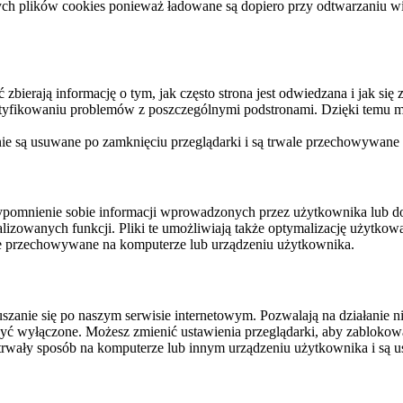
ych plików cookies ponieważ ładowane są dopiero przy odtwarzaniu wid
ierają informację o tym, jak często strona jest odwiedzana i jak się z 
ntyfikowaniu problemów z poszczególnymi podstronami. Dzięki temu mo
 nie są usuwane po zamknięciu przeglądarki i są trwale przechowywane
rzypomnienie sobie informacji wprowadzonych przez użytkownika lub 
nalizowanych funkcji. Pliki te umożliwiają także optymalizację użytko
ale przechowywane na komputerze lub urządzeniu użytkownika.
szanie się po naszym serwisie internetowym. Pozwalają na działanie ni
yć wyłączone. Możesz zmienić ustawienia przeglądarki, aby zablokować
trwały sposób na komputerze lub innym urządzeniu użytkownika i są u