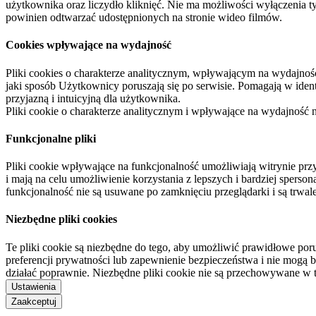
użytkownika oraz liczydło kliknięć. Nie ma możliwości wyłączenia t
powinien odtwarzać udostępnionych na stronie wideo filmów.
Cookies wpływające na wydajność
Pliki cookies o charakterze analitycznym, wpływającym na wydajność zb
jaki sposób Użytkownicy poruszają się po serwisie. Pomagają w ide
przyjazną i intuicyjną dla użytkownika.
Pliki cookie o charakterze analitycznym i wpływające na wydajność
Funkcjonalne pliki
Pliki cookie wpływające na funkcjonalność umożliwiają witrynie p
i mają na celu umożliwienie korzystania z lepszych i bardziej sperso
funkcjonalność nie są usuwane po zamknięciu przeglądarki i są trw
Niezbędne pliki cookies
Te pliki cookie są niezbędne do tego, aby umożliwić prawidłowe poru
preferencji prywatności lub zapewnienie bezpieczeństwa i nie mogą b
działać poprawnie. Niezbędne pliki cookie nie są przechowywane w 
Ustawienia
Zaakceptuj