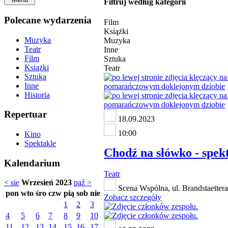
Filtruj według kategorii
Polecane wydarzenia
Film
Książki
Muzyka
Muzyka
Teatr
Inne
Film
Sztuka
Książki
Teatr
Sztuka
Inne
Historia
Repertuar
18.09.2023
10:00
Kino
Spektakle
Chodź na słówko - spekta
Kalendarium
Teatr
< sie
Wrzesień 2023
paź >
Scena Wspólna, ul. Brandstaetter
pon
wto
śro
czw
pią
sob
nie
Zobacz szczegóły
1
2
3
4
5
6
7
8
9
10
11
12
13
14
15
16
17