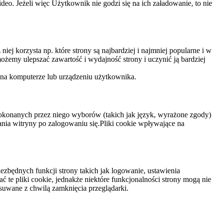
eo. Jeżeli więc Użytkownik nie godzi się na ich załadowanie, to nie
niej korzysta np. które strony są najbardziej i najmniej popularne i w
żemy ulepszać zawartość i wydajność strony i uczynić ją bardziej
 na komputerze lub urządzeniu użytkownika.
dokonanych przez niego wyborów (takich jak język, wyrażone zgody)
wania witryny po zalogowaniu się.Pliki cookie wpływające na
ezbędnych funkcji strony takich jak logowanie, ustawienia
 te pliki cookie, jednakże niektóre funkcjonalności strony mogą nie
suwane z chwilą zamknięcia przeglądarki.