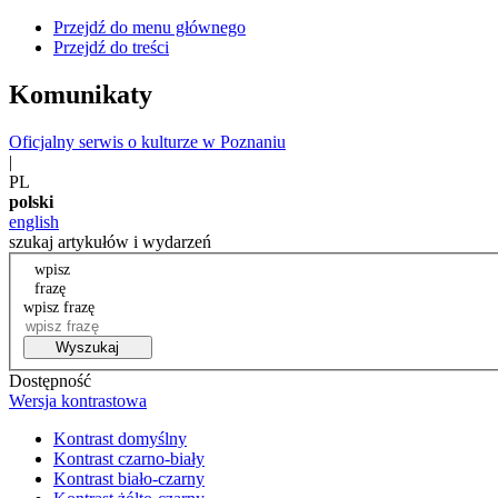
Przejdź do menu głównego
Przejdź do treści
Komunikaty
Oficjalny serwis o kulturze w Poznaniu
|
PL
polski
english
szukaj artykułów i wydarzeń
wpisz
frazę
wpisz frazę
Wyszukaj
Dostępność
Wersja kontrastowa
Kontrast domyślny
Kontrast czarno-biały
Kontrast biało-czarny