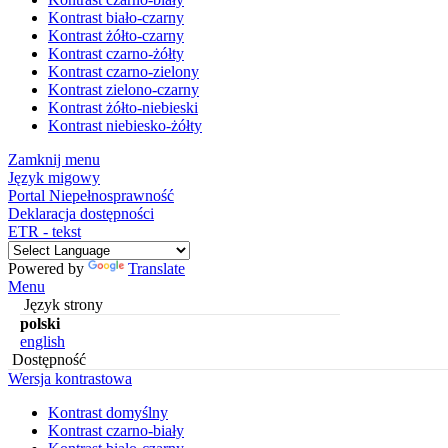
Kontrast biało-czarny
Kontrast żółto-czarny
Kontrast czarno-żółty
Kontrast czarno-zielony
Kontrast zielono-czarny
Kontrast żółto-niebieski
Kontrast niebiesko-żółty
Zamknij menu
Język migowy
Portal Niepełnosprawność
Deklaracja dostępności
ETR - tekst
Powered by
Translate
Menu
Język strony
polski
english
Dostępność
Wersja kontrastowa
Kontrast domyślny
Kontrast czarno-biały