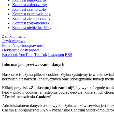
Kontrast biało-czarny
Kontrast żółto-czarny
Kontrast czarno-żółty
Kontrast czarno-zielony
Kontrast zielono-czarny
Kontrast żółto-niebieski
Kontrast niebiesko-żółty
Zamknij menu
Język migowy
Portal Niepełnosprawność
Deklaracja dostępności
Facebook
YouTube
Tik Tok
Instagram
RSS
Informacja o przetwarzaniu danych
Nasz serwis używa plików cookies. Wykorzystujemy je w celu świa
korzystanie z narzędzi analitycznych oraz udostępnianie funkcji me
Kliknij przycisk
„Zaakceptuj lub zamknij”
, by wyrazić zgodę na u
typów plików cookies, a następnie podjąć decyzję, które z nich chce
"Zmień ustawienia Cookies"
.
Administratorem danych osobowych użytkowników serwisu jest Prezyd
Chemii Bioorganicznej PAN - Poznańskie Centrum Superkomputerow