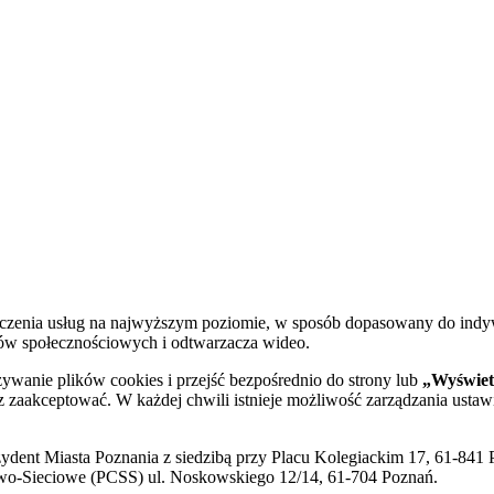
dczenia usług na najwyższym poziomie, w sposób dopasowany do indy
diów społecznościowych i odtwarzacza wideo.
żywanie plików cookies i przejść bezpośrednio do strony lub
„Wyświetl
sz zaakceptować. W każdej chwili istnieje możliwość zarządzania ustaw
ent Miasta Poznania z siedzibą przy Placu Kolegiackim 17, 61-841 P
o-Sieciowe (PCSS) ul. Noskowskiego 12/14, 61-704 Poznań.