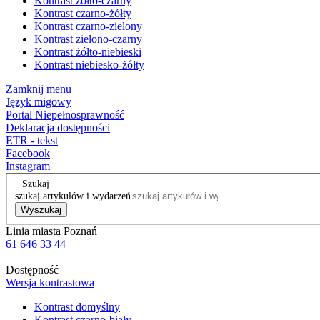
Kontrast żółto-czarny
Kontrast czarno-żółty
Kontrast czarno-zielony
Kontrast zielono-czarny
Kontrast żółto-niebieski
Kontrast niebiesko-żółty
Zamknij menu
Język migowy
Portal Niepełnosprawność
Deklaracja dostępności
ETR - tekst
Facebook
Instagram
Szukaj
szukaj artykułów i wydarzeń
Wyszukaj
Linia miasta Poznań
61 646 33 44
Dostępność
Wersja kontrastowa
Kontrast domyślny
Kontrast czarno-biały