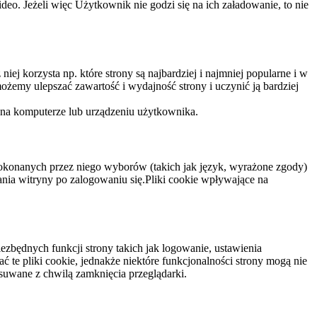
eo. Jeżeli więc Użytkownik nie godzi się na ich załadowanie, to nie
niej korzysta np. które strony są najbardziej i najmniej popularne i w
żemy ulepszać zawartość i wydajność strony i uczynić ją bardziej
 na komputerze lub urządzeniu użytkownika.
dokonanych przez niego wyborów (takich jak język, wyrażone zgody)
wania witryny po zalogowaniu się.Pliki cookie wpływające na
ezbędnych funkcji strony takich jak logowanie, ustawienia
 te pliki cookie, jednakże niektóre funkcjonalności strony mogą nie
suwane z chwilą zamknięcia przeglądarki.