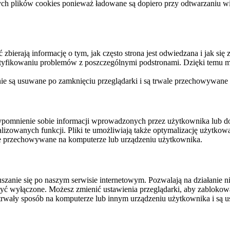
ych plików cookies ponieważ ładowane są dopiero przy odtwarzaniu wid
ierają informację o tym, jak często strona jest odwiedzana i jak się z 
ntyfikowaniu problemów z poszczególnymi podstronami. Dzięki temu mo
 nie są usuwane po zamknięciu przeglądarki i są trwale przechowywane
rzypomnienie sobie informacji wprowadzonych przez użytkownika lub 
nalizowanych funkcji. Pliki te umożliwiają także optymalizację użytko
ale przechowywane na komputerze lub urządzeniu użytkownika.
szanie się po naszym serwisie internetowym. Pozwalają na działanie ni
yć wyłączone. Możesz zmienić ustawienia przeglądarki, aby zablokować
trwały sposób na komputerze lub innym urządzeniu użytkownika i są u