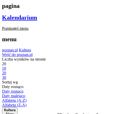
pagina
Kalendarium
Pominąłeś menu
menu
poznan.pl
Kultura
Wróć do poznan.pl
Liczba wyników na stronie
20
10
20
30
Sortuj wg
Daty rosnąco
Daty rosnąco
Daty malejąco
Alfabetu (A-Z)
Alfabetu (Z-A)
Kultura
Menu