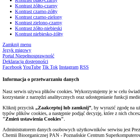
Kontrast biało-czarny
Kontrast żółto-czarny
Kontrast czarno-żółty
Kontrast czarno-zielony
Kontrast zielono-czarny
Kontrast żółto-niebieski
Kontrast niebiesko-żółty
Zamknij menu
Język migowy
Portal Niepełnosprawność
Deklaracja dostępności
Facebook
YouTube
Tik Tok
Instagram
RSS
Informacja o przetwarzaniu danych
Nasz serwis używa plików cookies. Wykorzystujemy je w celu świa
korzystanie z narzędzi analitycznych oraz udostępnianie funkcji me
Kliknij przycisk
„Zaakceptuj lub zamknij”
, by wyrazić zgodę na u
typów plików cookies, a następnie podjąć decyzję, które z nich chce
"Zmień ustawienia Cookies"
.
Administratorem danych osobowych użytkowników serwisu jest Prezyd
Chemii Bioorganicznej PAN - Poznańskie Centrum Superkomputerow