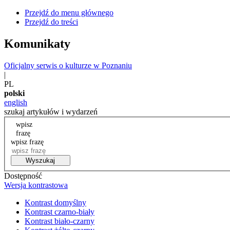
Przejdź do menu głównego
Przejdź do treści
Komunikaty
Oficjalny serwis o kulturze w Poznaniu
|
PL
polski
english
szukaj artykułów i wydarzeń
wpisz
frazę
wpisz frazę
Wyszukaj
Dostępność
Wersja kontrastowa
Kontrast domyślny
Kontrast czarno-biały
Kontrast biało-czarny