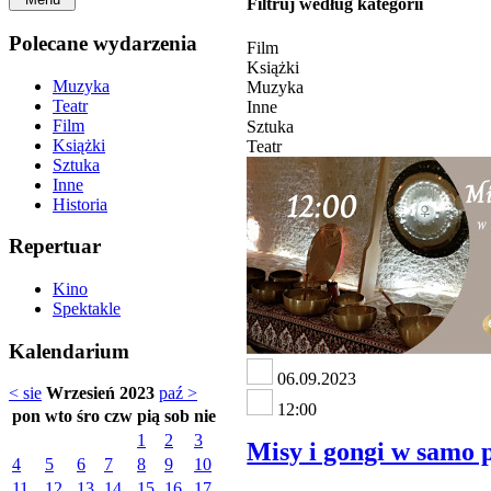
Filtruj według kategorii
Polecane wydarzenia
Film
Książki
Muzyka
Muzyka
Teatr
Inne
Film
Sztuka
Książki
Teatr
Sztuka
Inne
Historia
Repertuar
Kino
Spektakle
Kalendarium
06.09.2023
< sie
Wrzesień 2023
paź >
12:00
pon
wto
śro
czw
pią
sob
nie
1
2
3
Misy i gongi w samo p
4
5
6
7
8
9
10
11
12
13
14
15
16
17