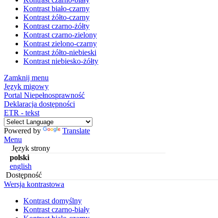
Kontrast biało-czarny
Kontrast żółto-czarny
Kontrast czarno-żółty
Kontrast czarno-zielony
Kontrast zielono-czarny
Kontrast żółto-niebieski
Kontrast niebiesko-żółty
Zamknij menu
Język migowy
Portal Niepełnosprawność
Deklaracja dostępności
ETR - tekst
Powered by
Translate
Menu
Język strony
polski
english
Dostępność
Wersja kontrastowa
Kontrast domyślny
Kontrast czarno-biały