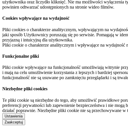
użytkownika oraz liczydło kliknięć. Nie ma możliwości wyłączenia t
powinien odtwarzać udostępnionych na stronie wideo filmów.
Cookies wpływające na wydajność
Pliki cookies o charakterze analitycznym, wpływającym na wydajność zb
jaki sposób Użytkownicy poruszają się po serwisie. Pomagają w ide
przyjazną i intuicyjną dla użytkownika.
Pliki cookie o charakterze analitycznym i wpływające na wydajność
Funkcjonalne pliki
Pliki cookie wpływające na funkcjonalność umożliwiają witrynie p
i mają na celu umożliwienie korzystania z lepszych i bardziej sperso
funkcjonalność nie są usuwane po zamknięciu przeglądarki i są trw
Niezbędne pliki cookies
Te pliki cookie są niezbędne do tego, aby umożliwić prawidłowe poru
preferencji prywatności lub zapewnienie bezpieczeństwa i nie mogą b
działać poprawnie. Niezbędne pliki cookie nie są przechowywane w 
Ustawienia
Zaakceptuj