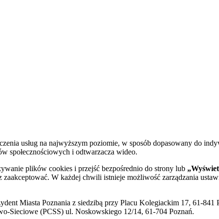
dczenia usług na najwyższym poziomie, w sposób dopasowany do indy
diów społecznościowych i odtwarzacza wideo.
żywanie plików cookies i przejść bezpośrednio do strony lub
„Wyświetl
sz zaakceptować. W każdej chwili istnieje możliwość zarządzania ustaw
ent Miasta Poznania z siedzibą przy Placu Kolegiackim 17, 61-841 P
o-Sieciowe (PCSS) ul. Noskowskiego 12/14, 61-704 Poznań.