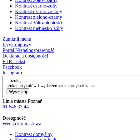
Kontrast żółto-czarny
Kontrast czarno-żółty
Kontrast czarno-zielony
Kontrast zielono-czarny
Kontrast żółto-niebieski
Kontrast niebiesko-żółty
Zamknij menu
Język migowy
Portal Niepełnosprawność
Deklaracja dostępności
ETR - tekst
Facebook
Instagram
Szukaj
szukaj artykułów i wydarzeń
Wyszukaj
Linia miasta Poznań
61 646 33 44
Dostępność
Wersja kontrastowa
Kontrast domyślny
Kontrast czarno-biały