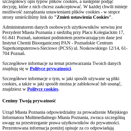
szczegółowy opis typów plików cookies, a następnie podjąć
decyzję, które z nich chcesz zaakceptować. W każdej chwili istnieje
możliwość zarządzania ustawieniami plików cookies - w stopce
strony umieściliśmy link do
"Zmień ustawienia Cookies"
.
Administratorem danych osobowych użytkowników serwisu jest
Prezydent Miasta Poznania z siedzibą przy Placu Kolegiackim 17,
61-841 Poznań, natomiast podmiotem przetwarzającym dane jest
Instytut Chemii Bioorganicznej PAN - Poznańskie Centrum
Superkomputerowo-Sieciowe (PCSS) ul. Noskowskiego 12/14, 61-
704 Poznań.
Szczegółowe informacje na temat przetwarzania Twoich danych
znajdują się w
Polityce prywatności
.
Szczegółowe informacje o tym, w jaki sposób używane są pliki
cookies, a także w jaki sposób można je zablokować lub usunąć,
znajdziesz w
Polityce cookies
.
Cenimy Twoją prywatność
Urząd Miasta Poznania odpowiedzialny za prowadzenie Miejskiego
Informatora Multimedialnego Miasta Poznania, zwraca szczególną
uwagę na przestrzeganie prawa użytkowników do prywatności.
Prezentowana informacja poniżej opisuje za co odpowiadają