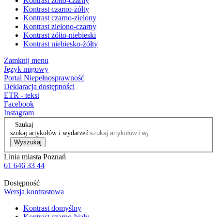
Kontrast żółto-czarny
Kontrast czarno-żółty
Kontrast czarno-zielony
Kontrast zielono-czarny
Kontrast żółto-niebieski
Kontrast niebiesko-żółty
Zamknij menu
Język migowy
Portal Niepełnosprawność
Deklaracja dostępności
ETR - tekst
Facebook
Instagram
Szukaj
szukaj artykułów i wydarzeń
Wyszukaj
Linia miasta Poznań
61 646 33 44
Dostępność
Wersja kontrastowa
Kontrast domyślny
Kontrast czarno-biały