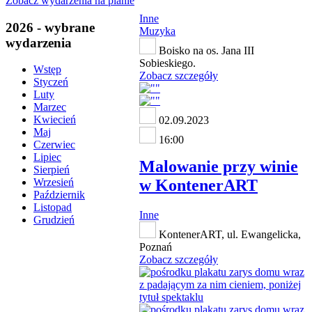
Zobacz wydarzenia na planie
Inne
2026 - wybrane
Muzyka
wydarzenia
Boisko na os. Jana III
Sobieskiego.
Wstęp
Zobacz szczegóły
Styczeń
Luty
Marzec
Kwiecień
02.09.2023
Maj
16:00
Czerwiec
Lipiec
Malowanie przy winie
Sierpień
w KontenerART
Wrzesień
Październik
Listopad
Inne
Grudzień
KontenerART, ul. Ewangelicka,
Poznań
Zobacz szczegóły