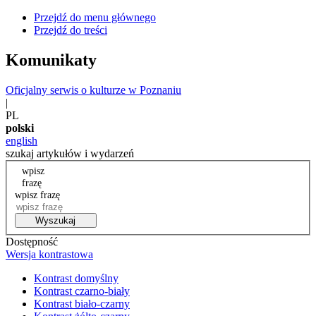
Przejdź do menu głównego
Przejdź do treści
Komunikaty
Oficjalny serwis o kulturze w Poznaniu
|
PL
polski
english
szukaj artykułów i wydarzeń
wpisz
frazę
wpisz frazę
Wyszukaj
Dostępność
Wersja kontrastowa
Kontrast domyślny
Kontrast czarno-biały
Kontrast biało-czarny