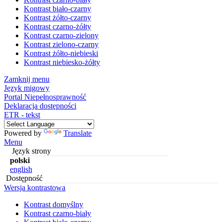
Kontrast biało-czarny
Kontrast żółto-czarny
Kontrast czarno-żółty
Kontrast czarno-zielony
Kontrast zielono-czarny
Kontrast żółto-niebieski
Kontrast niebiesko-żółty
Zamknij menu
Język migowy
Portal Niepełnosprawność
Deklaracja dostępności
ETR - tekst
Powered by
Translate
Menu
Język strony
polski
english
Dostępność
Wersja kontrastowa
Kontrast domyślny
Kontrast czarno-biały