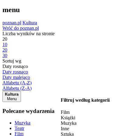
menu
poznan.pl
Kultura
Wróć do poznan.pl
Liczba wyników na stronie
20
10
20
30
Sortuj wg
Daty rosnąco
Daty rosnąco
Daty malejąco
Alfabetu (A-Z)
Alfabetu (Z-A)
Kultura
Menu
Filtruj według kategorii
Polecane wydarzenia
Film
Książki
Muzyka
Muzyka
Teatr
Inne
Film
Sztuka