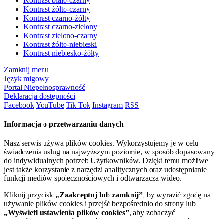
Kontrast biało-czarny
Kontrast żółto-czarny
Kontrast czarno-żółty
Kontrast czarno-zielony
Kontrast zielono-czarny
Kontrast żółto-niebieski
Kontrast niebiesko-żółty
Zamknij menu
Język migowy
Portal Niepełnosprawność
Deklaracja dostępności
Facebook
YouTube
Tik Tok
Instagram
RSS
Informacja o przetwarzaniu danych
Nasz serwis używa plików cookies. Wykorzystujemy je w celu
świadczenia usług na najwyższym poziomie, w sposób dopasowany
do indywidualnych potrzeb Użytkowników. Dzięki temu możliwe
jest także korzystanie z narzędzi analitycznych oraz udostępnianie
funkcji mediów społecznościowych i odtwarzacza wideo.
Kliknij przycisk
„Zaakceptuj lub zamknij”
, by wyrazić zgodę na
używanie plików cookies i przejść bezpośrednio do strony lub
„Wyświetl ustawienia plików cookies”
, aby zobaczyć