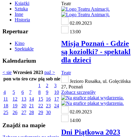
Książki
Teatr
Sztuka
Inne
Historia
02.09.2023
Repertuar
13:00
Misja Poznań - Gdzie
Kino
Spektakle
są koziołki? - spektakl
dla dzieci
Kalendarium
< sie
Wrzesień 2023
paź >
Teatr
pon
wto
śro
czw
pią
sob
nie
Jezioro Rusałka, ul. Golęcińska
1
2
3
27, Poznań
4
5
6
7
8
9
10
Zobacz szczegóły
11
12
13
14
15
16
17
18
19
20
21
22
23
24
02.09.2023
25
26
27
28
29
30
14:00
Znajdź na mapie
Dni Piątkowa 2023