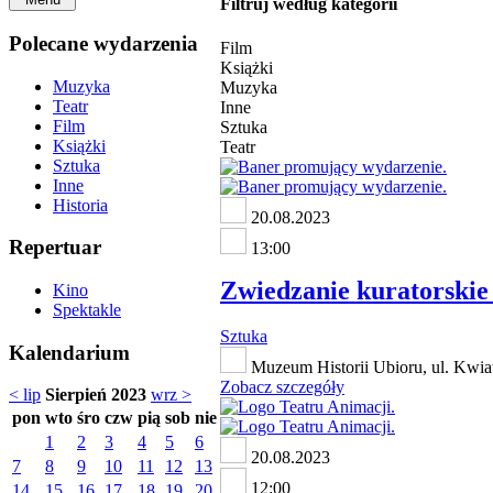
Filtruj według kategorii
Polecane wydarzenia
Film
Książki
Muzyka
Muzyka
Teatr
Inne
Film
Sztuka
Książki
Teatr
Sztuka
Inne
Historia
20.08.2023
Repertuar
13:00
Zwiedzanie kuratorskie 
Kino
Spektakle
Sztuka
Kalendarium
Muzeum Historii Ubioru, ul. Kwia
Zobacz szczegóły
< lip
Sierpień 2023
wrz >
pon
wto
śro
czw
pią
sob
nie
1
2
3
4
5
6
20.08.2023
7
8
9
10
11
12
13
12:00
14
15
16
17
18
19
20