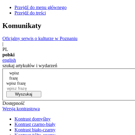
Przejdź do menu głównego
Przejdź do treści
Komunikaty
Oficjalny serwis o kulturze w Poznaniu
|
PL
polski
english
szukaj artykułów i wydarzeń
wpisz
frazę
wpisz frazę
Wyszukaj
Dostępność
Wersja kontrastowa
Kontrast domyślny
Kontrast czarno-biały
Kontrast biało-czarny