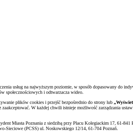
dczenia usług na najwyższym poziomie, w sposób dopasowany do indy
diów społecznościowych i odtwarzacza wideo.
żywanie plików cookies i przejść bezpośrednio do strony lub
„Wyświetl
sz zaakceptować. W każdej chwili istnieje możliwość zarządzania ustaw
ent Miasta Poznania z siedzibą przy Placu Kolegiackim 17, 61-841 P
o-Sieciowe (PCSS) ul. Noskowskiego 12/14, 61-704 Poznań.