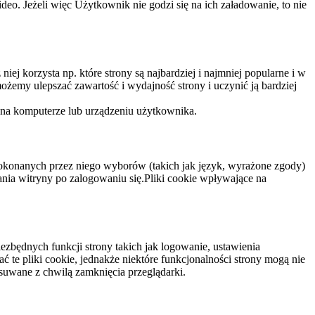
eo. Jeżeli więc Użytkownik nie godzi się na ich załadowanie, to nie
niej korzysta np. które strony są najbardziej i najmniej popularne i w
żemy ulepszać zawartość i wydajność strony i uczynić ją bardziej
 na komputerze lub urządzeniu użytkownika.
dokonanych przez niego wyborów (takich jak język, wyrażone zgody)
wania witryny po zalogowaniu się.Pliki cookie wpływające na
ezbędnych funkcji strony takich jak logowanie, ustawienia
 te pliki cookie, jednakże niektóre funkcjonalności strony mogą nie
suwane z chwilą zamknięcia przeglądarki.