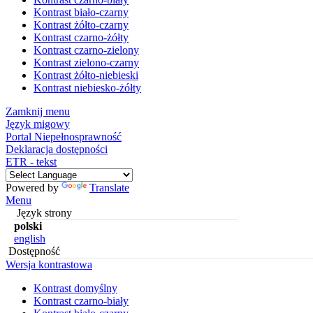
Kontrast biało-czarny
Kontrast żółto-czarny
Kontrast czarno-żółty
Kontrast czarno-zielony
Kontrast zielono-czarny
Kontrast żółto-niebieski
Kontrast niebiesko-żółty
Zamknij menu
Język migowy
Portal Niepełnosprawność
Deklaracja dostępności
ETR - tekst
Powered by
Translate
Menu
Język strony
polski
english
Dostępność
Wersja kontrastowa
Kontrast domyślny
Kontrast czarno-biały