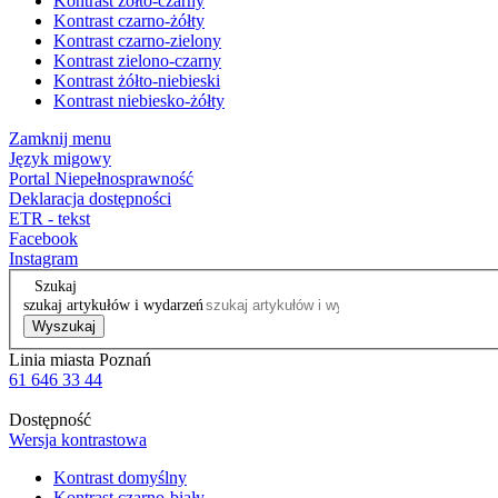
Kontrast żółto-czarny
Kontrast czarno-żółty
Kontrast czarno-zielony
Kontrast zielono-czarny
Kontrast żółto-niebieski
Kontrast niebiesko-żółty
Zamknij menu
Język migowy
Portal Niepełnosprawność
Deklaracja dostępności
ETR - tekst
Facebook
Instagram
Szukaj
szukaj artykułów i wydarzeń
Wyszukaj
Linia miasta Poznań
61 646 33 44
Dostępność
Wersja kontrastowa
Kontrast domyślny
Kontrast czarno-biały