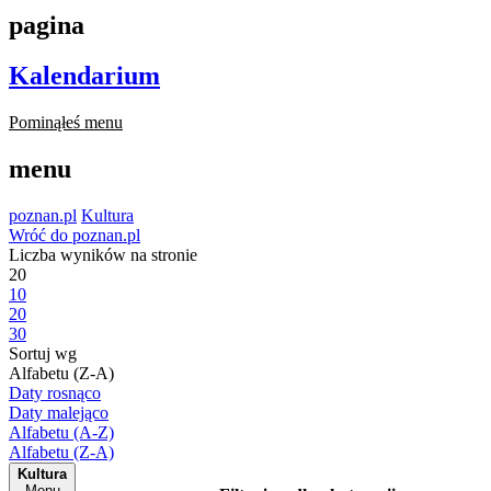
pagina
Kalendarium
Pominąłeś menu
menu
poznan.pl
Kultura
Wróć do poznan.pl
Liczba wyników na stronie
20
10
20
30
Sortuj wg
Alfabetu (Z-A)
Daty rosnąco
Daty malejąco
Alfabetu (A-Z)
Alfabetu (Z-A)
Kultura
Menu