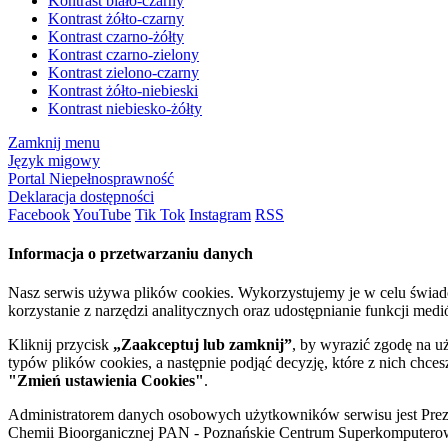
Kontrast biało-czarny
Kontrast żółto-czarny
Kontrast czarno-żółty
Kontrast czarno-zielony
Kontrast zielono-czarny
Kontrast żółto-niebieski
Kontrast niebiesko-żółty
Zamknij menu
Język migowy
Portal Niepełnosprawność
Deklaracja dostępności
Facebook
YouTube
Tik Tok
Instagram
RSS
Informacja o przetwarzaniu danych
Nasz serwis używa plików cookies. Wykorzystujemy je w celu świa
korzystanie z narzędzi analitycznych oraz udostępnianie funkcji me
Kliknij przycisk
„Zaakceptuj lub zamknij”
, by wyrazić zgodę na u
typów plików cookies, a następnie podjąć decyzję, które z nich chce
"Zmień ustawienia Cookies"
.
Administratorem danych osobowych użytkowników serwisu jest Prezyd
Chemii Bioorganicznej PAN - Poznańskie Centrum Superkomputerow