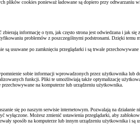
ych plików cookies ponieważ ładowane są dopiero przy odtwarzaniu wid
ierają informację o tym, jak często strona jest odwiedzana i jak się z 
ntyfikowaniu problemów z poszczególnymi podstronami. Dzięki temu mo
 nie są usuwane po zamknięciu przeglądarki i są trwale przechowywane
rzypomnienie sobie informacji wprowadzonych przez użytkownika lub 
nalizowanych funkcji. Pliki te umożliwiają także optymalizację użytko
ale przechowywane na komputerze lub urządzeniu użytkownika.
szanie się po naszym serwisie internetowym. Pozwalają na działanie ni
yć wyłączone. Możesz zmienić ustawienia przeglądarki, aby zablokować
trwały sposób na komputerze lub innym urządzeniu użytkownika i są u