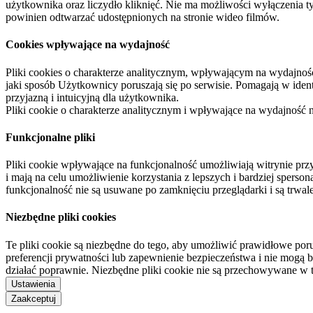
użytkownika oraz liczydło kliknięć. Nie ma możliwości wyłączenia t
powinien odtwarzać udostępnionych na stronie wideo filmów.
Cookies wpływające na wydajność
Pliki cookies o charakterze analitycznym, wpływającym na wydajność zb
jaki sposób Użytkownicy poruszają się po serwisie. Pomagają w ide
przyjazną i intuicyjną dla użytkownika.
Pliki cookie o charakterze analitycznym i wpływające na wydajność
Funkcjonalne pliki
Pliki cookie wpływające na funkcjonalność umożliwiają witrynie p
i mają na celu umożliwienie korzystania z lepszych i bardziej sperso
funkcjonalność nie są usuwane po zamknięciu przeglądarki i są trw
Niezbędne pliki cookies
Te pliki cookie są niezbędne do tego, aby umożliwić prawidłowe poru
preferencji prywatności lub zapewnienie bezpieczeństwa i nie mogą b
działać poprawnie. Niezbędne pliki cookie nie są przechowywane w 
Ustawienia
Zaakceptuj