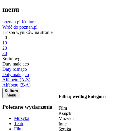
menu
poznan.pl
Kultura
Wróć do poznan.pl
Liczba wyników na stronie
20
10
20
30
Sortuj wg
Daty malejąco
Daty rosnąco
Daty malejąco
Alfabetu (A-Z)
Alfabetu (Z-A)
Kultura
Menu
Filtruj według kategorii
Polecane wydarzenia
Film
Książki
Muzyka
Muzyka
Teatr
Inne
Film
Sztuka