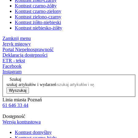
Kontrast żółto-czarny
Kontrast czarno-żółty
Kontrast czarno-zielony
Kontrast zielono-czarny
Kontrast żółto-niebieski
Kontrast niebiesko-żółty
Zamknij menu
Język migowy
Portal Niepełnosprawność
Deklaracja dostępności
ETR - tekst
Facebook
Instagram
Szukaj
szukaj artykułów i wydarzeń
Wyszukaj
Linia miasta Poznań
61 646 33 44
Dostępność
Wersja kontrastowa
Kontrast domyślny
Kontrast czarno-biały