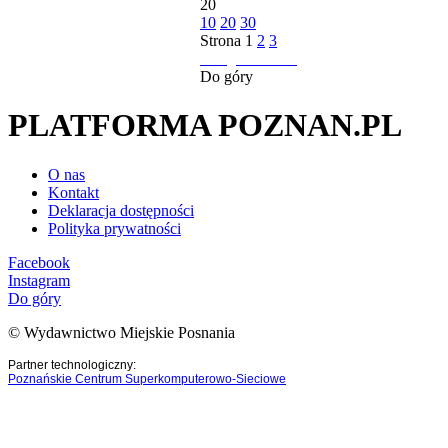
20
10
20
30
Strona
1
2
3
następna strona
Do góry
PLATFORMA POZNAN.PL
O nas
Kontakt
Deklaracja dostępności
Polityka prywatności
Facebook
Instagram
Do góry
© Wydawnictwo Miejskie Posnania
Partner technologiczny:
Poznańskie Centrum Superkomputerowo-Sieciowe