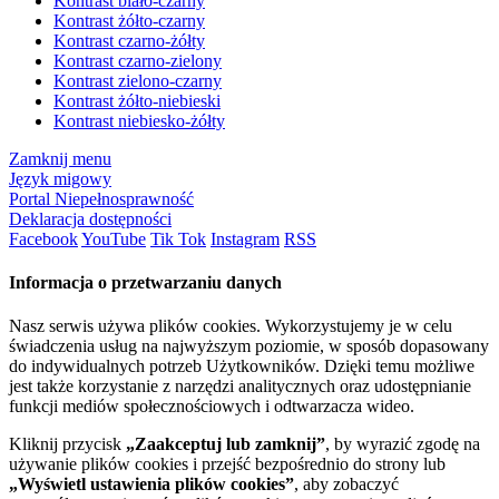
Kontrast biało-czarny
Kontrast żółto-czarny
Kontrast czarno-żółty
Kontrast czarno-zielony
Kontrast zielono-czarny
Kontrast żółto-niebieski
Kontrast niebiesko-żółty
Zamknij menu
Język migowy
Portal Niepełnosprawność
Deklaracja dostępności
Facebook
YouTube
Tik Tok
Instagram
RSS
Informacja o przetwarzaniu danych
Nasz serwis używa plików cookies. Wykorzystujemy je w celu
świadczenia usług na najwyższym poziomie, w sposób dopasowany
do indywidualnych potrzeb Użytkowników. Dzięki temu możliwe
jest także korzystanie z narzędzi analitycznych oraz udostępnianie
funkcji mediów społecznościowych i odtwarzacza wideo.
Kliknij przycisk
„Zaakceptuj lub zamknij”
, by wyrazić zgodę na
używanie plików cookies i przejść bezpośrednio do strony lub
„Wyświetl ustawienia plików cookies”
, aby zobaczyć