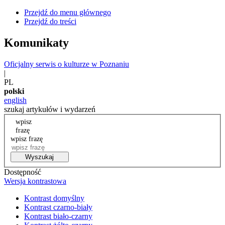
Przejdź do menu głównego
Przejdź do treści
Komunikaty
Oficjalny serwis o kulturze w Poznaniu
|
PL
polski
english
szukaj artykułów i wydarzeń
wpisz
frazę
wpisz frazę
Wyszukaj
Dostępność
Wersja kontrastowa
Kontrast domyślny
Kontrast czarno-biały
Kontrast biało-czarny