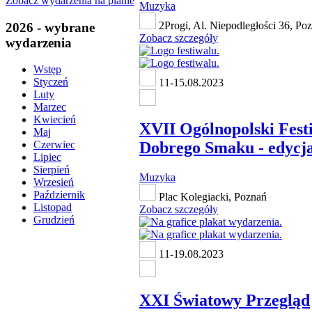
Zobacz wydarzenia na planie
Muzyka
2Progi, Al. Niepodległości 36, Po
2026 - wybrane
Zobacz szczegóły
wydarzenia
Wstęp
Styczeń
11-15.08.2023
Luty
Marzec
Kwiecień
XVII Ogólnopolski Fest
Maj
Dobrego Smaku - edycja
Czerwiec
Lipiec
Sierpień
Muzyka
Wrzesień
Październik
Plac Kolegiacki, Poznań
Listopad
Zobacz szczegóły
Grudzień
11-19.08.2023
XXI Światowy Przegląd