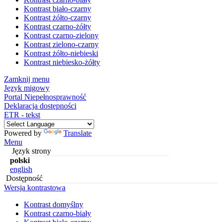
Kontrast biało-czarny
Kontrast żółto-czarny
Kontrast czarno-żółty
Kontrast czarno-zielony
Kontrast zielono-czarny
Kontrast żółto-niebieski
Kontrast niebiesko-żółty
Zamknij menu
Język migowy
Portal Niepełnosprawność
Deklaracja dostępności
ETR - tekst
Powered by
Translate
Menu
Język strony
polski
english
Dostępność
Wersja kontrastowa
Kontrast domyślny
Kontrast czarno-biały