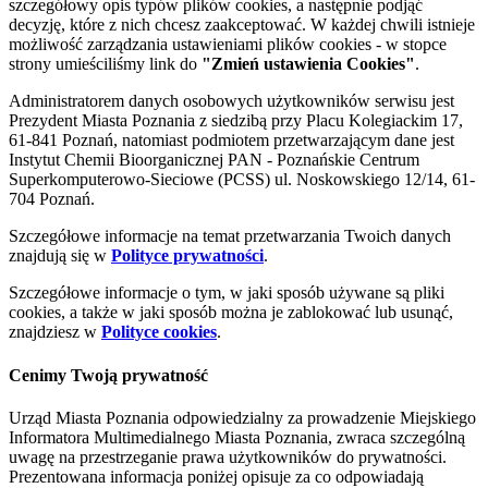
szczegółowy opis typów plików cookies, a następnie podjąć
decyzję, które z nich chcesz zaakceptować. W każdej chwili istnieje
możliwość zarządzania ustawieniami plików cookies - w stopce
strony umieściliśmy link do
"Zmień ustawienia Cookies"
.
Administratorem danych osobowych użytkowników serwisu jest
Prezydent Miasta Poznania z siedzibą przy Placu Kolegiackim 17,
61-841 Poznań, natomiast podmiotem przetwarzającym dane jest
Instytut Chemii Bioorganicznej PAN - Poznańskie Centrum
Superkomputerowo-Sieciowe (PCSS) ul. Noskowskiego 12/14, 61-
704 Poznań.
Szczegółowe informacje na temat przetwarzania Twoich danych
znajdują się w
Polityce prywatności
.
Szczegółowe informacje o tym, w jaki sposób używane są pliki
cookies, a także w jaki sposób można je zablokować lub usunąć,
znajdziesz w
Polityce cookies
.
Cenimy Twoją prywatność
Urząd Miasta Poznania odpowiedzialny za prowadzenie Miejskiego
Informatora Multimedialnego Miasta Poznania, zwraca szczególną
uwagę na przestrzeganie prawa użytkowników do prywatności.
Prezentowana informacja poniżej opisuje za co odpowiadają