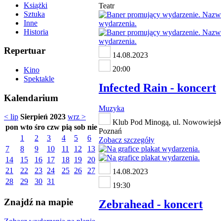
Książki
Teatr
Sztuka
Inne
Historia
Repertuar
14.08.2023
20:00
Kino
Spektakle
Infected Rain - koncert
Kalendarium
Muzyka
< lip
Sierpień 2023
wrz >
Klub Pod Minogą, ul. Nowowiejsk
pon
wto
śro
czw
pią
sob
nie
Poznań
1
2
3
4
5
6
Zobacz szczegóły
7
8
9
10
11
12
13
14
15
16
17
18
19
20
21
22
23
24
25
26
27
14.08.2023
28
29
30
31
19:30
Znajdź na mapie
Zebrahead - koncert