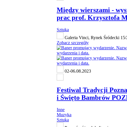
Między wierszami - wy
prac prof. Krzysztofa 
Sztuka
Galeria Vinci, Rynek Śródecki 15/
Zobacz szczegóły
02-06.08.2023
Festiwal Tradycji Pozn
i Święto Bambrów PO
Inne
Muzyka
Sztuka