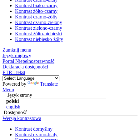
Kontrast biało-czarny
Kontrast żółto-czarny
Kontrast czarno-żółty
Kontrast czarno-zielony
Kontrast zielono-czarny
Kontrast żółto-niebieski
Kontrast niebiesko-żółty
Zamknij menu
Język migowy
Portal Niepełnosprawność
Deklaracja dostępności
ETR - tekst
Powered by
Translate
Menu
Język strony
polski
english
Dostępność
Wersja kontrastowa
Kontrast domyślny
Kontrast czarno-biały