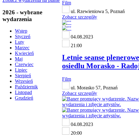
Zobacz wydarzenia na planie
Film
ul. Rzewieniowa 5, Poznań
2026 - wybrane
Zobacz szczegóły
wydarzenia
Wstęp
Styczeń
04.08.2023
Luty
21:00
Marzec
Kwiecień
Letnie seanse plenerowe
Maj
osiedlu Morasko - Rado
Czerwiec
Lipiec
Sierpień
Film
Wrzesień
Październik
ul. Morasko 57, Poznań
Listopad
Zobacz szczegóły
Grudzień
04.08.2023
20:00