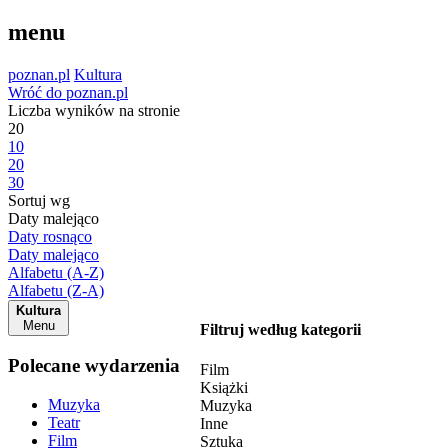
menu
poznan.pl
Kultura
Wróć do poznan.pl
Liczba wyników na stronie
20
10
20
30
Sortuj wg
Daty malejąco
Daty rosnąco
Daty malejąco
Alfabetu (A-Z)
Alfabetu (Z-A)
Kultura
Menu
Filtruj według kategorii
Polecane wydarzenia
Film
Książki
Muzyka
Muzyka
Teatr
Inne
Film
Sztuka