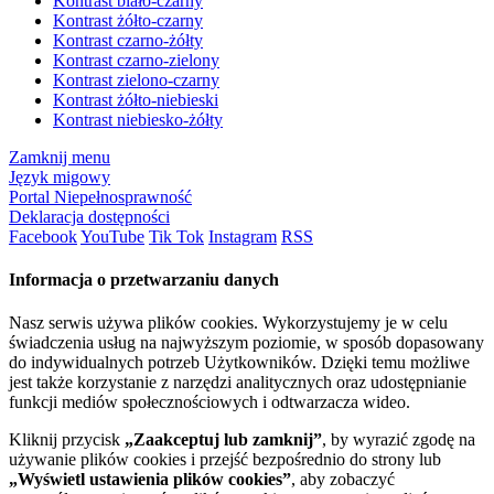
Kontrast biało-czarny
Kontrast żółto-czarny
Kontrast czarno-żółty
Kontrast czarno-zielony
Kontrast zielono-czarny
Kontrast żółto-niebieski
Kontrast niebiesko-żółty
Zamknij menu
Język migowy
Portal Niepełnosprawność
Deklaracja dostępności
Facebook
YouTube
Tik Tok
Instagram
RSS
Informacja o przetwarzaniu danych
Nasz serwis używa plików cookies. Wykorzystujemy je w celu
świadczenia usług na najwyższym poziomie, w sposób dopasowany
do indywidualnych potrzeb Użytkowników. Dzięki temu możliwe
jest także korzystanie z narzędzi analitycznych oraz udostępnianie
funkcji mediów społecznościowych i odtwarzacza wideo.
Kliknij przycisk
„Zaakceptuj lub zamknij”
, by wyrazić zgodę na
używanie plików cookies i przejść bezpośrednio do strony lub
„Wyświetl ustawienia plików cookies”
, aby zobaczyć