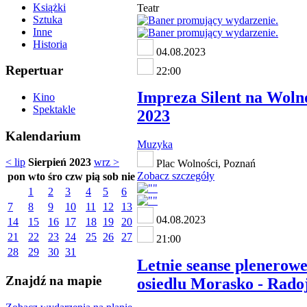
Książki
Teatr
Sztuka
Inne
Historia
04.08.2023
Repertuar
22:00
Impreza Silent na Woln
Kino
Spektakle
2023
Kalendarium
Muzyka
< lip
Sierpień 2023
wrz >
Plac Wolności, Poznań
Zobacz szczegóły
pon
wto
śro
czw
pią
sob
nie
1
2
3
4
5
6
7
8
9
10
11
12
13
04.08.2023
14
15
16
17
18
19
20
21
22
23
24
25
26
27
21:00
28
29
30
31
Letnie seanse plenerowe
Znajdź na mapie
osiedlu Morasko - Rado