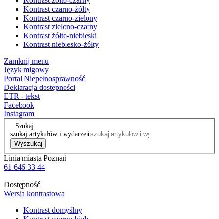
Kontrast żółto-czarny
Kontrast czarno-żółty
Kontrast czarno-zielony
Kontrast zielono-czarny
Kontrast żółto-niebieski
Kontrast niebiesko-żółty
Zamknij menu
Język migowy
Portal Niepełnosprawność
Deklaracja dostępności
ETR - tekst
Facebook
Instagram
Szukaj
szukaj artykułów i wydarzeń
Wyszukaj
Linia miasta Poznań
61 646 33 44
Dostępność
Wersja kontrastowa
Kontrast domyślny
Kontrast czarno-biały