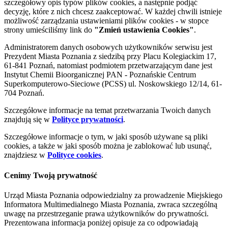
szczegółowy opis typów plików cookies, a następnie podjąć
decyzję, które z nich chcesz zaakceptować. W każdej chwili istnieje
możliwość zarządzania ustawieniami plików cookies - w stopce
strony umieściliśmy link do
"Zmień ustawienia Cookies"
.
Administratorem danych osobowych użytkowników serwisu jest
Prezydent Miasta Poznania z siedzibą przy Placu Kolegiackim 17,
61-841 Poznań, natomiast podmiotem przetwarzającym dane jest
Instytut Chemii Bioorganicznej PAN - Poznańskie Centrum
Superkomputerowo-Sieciowe (PCSS) ul. Noskowskiego 12/14, 61-
704 Poznań.
Szczegółowe informacje na temat przetwarzania Twoich danych
znajdują się w
Polityce prywatności
.
Szczegółowe informacje o tym, w jaki sposób używane są pliki
cookies, a także w jaki sposób można je zablokować lub usunąć,
znajdziesz w
Polityce cookies
.
Cenimy Twoją prywatność
Urząd Miasta Poznania odpowiedzialny za prowadzenie Miejskiego
Informatora Multimedialnego Miasta Poznania, zwraca szczególną
uwagę na przestrzeganie prawa użytkowników do prywatności.
Prezentowana informacja poniżej opisuje za co odpowiadają