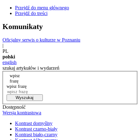
Przejdź do menu głównego
Przejdź do treści
Komunikaty
Oficjalny serwis o kulturze w Poznaniu
|
PL
polski
english
szukaj artykułów i wydarzeń
wpisz
frazę
wpisz frazę
Wyszukaj
Dostępność
Wersja kontrastowa
Kontrast domyślny
Kontrast czarno-biały
Kontrast biało-czarny