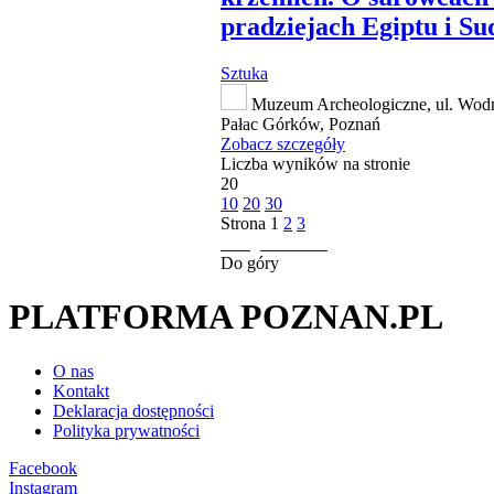
pradziejach Egiptu i S
Sztuka
Muzeum Archeologiczne, ul. Wodn
Pałac Górków, Poznań
Zobacz szczegóły
Liczba wyników na stronie
20
10
20
30
Strona
1
2
3
następna strona
Do góry
PLATFORMA POZNAN.PL
O nas
Kontakt
Deklaracja dostępności
Polityka prywatności
Facebook
Instagram