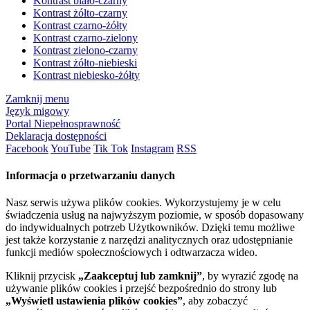
Kontrast biało-czarny
Kontrast żółto-czarny
Kontrast czarno-żółty
Kontrast czarno-zielony
Kontrast zielono-czarny
Kontrast żółto-niebieski
Kontrast niebiesko-żółty
Zamknij menu
Język migowy
Portal Niepełnosprawność
Deklaracja dostępności
Facebook
YouTube
Tik Tok
Instagram
RSS
Informacja o przetwarzaniu danych
Nasz serwis używa plików cookies. Wykorzystujemy je w celu
świadczenia usług na najwyższym poziomie, w sposób dopasowany
do indywidualnych potrzeb Użytkowników. Dzięki temu możliwe
jest także korzystanie z narzędzi analitycznych oraz udostępnianie
funkcji mediów społecznościowych i odtwarzacza wideo.
Kliknij przycisk
„Zaakceptuj lub zamknij”
, by wyrazić zgodę na
używanie plików cookies i przejść bezpośrednio do strony lub
„Wyświetl ustawienia plików cookies”
, aby zobaczyć