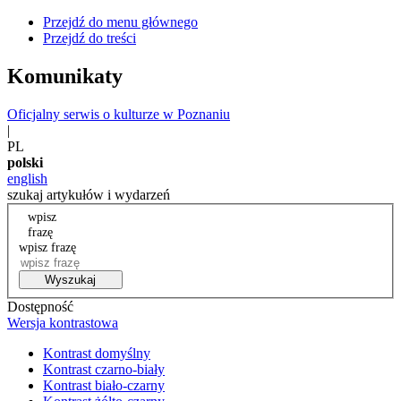
Przejdź do menu głównego
Przejdź do treści
Komunikaty
Oficjalny serwis o kulturze w Poznaniu
|
PL
polski
english
szukaj artykułów i wydarzeń
wpisz
frazę
wpisz frazę
Wyszukaj
Dostępność
Wersja kontrastowa
Kontrast domyślny
Kontrast czarno-biały
Kontrast biało-czarny