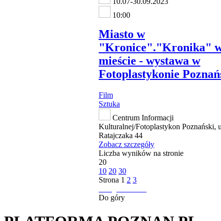
10.07-30.09.2023
10:00
Miasto w
"Kronice"."Kronika" 
mieście - wystawa w
Fotoplastykonie Pozna
Film
Sztuka
Centrum Informacji
Kulturalnej/Fotoplastykon Poznański, u
Ratajczaka 44
Zobacz szczegóły
Liczba wyników na stronie
20
10
20
30
Strona
1
2
3
następna strona
Do góry