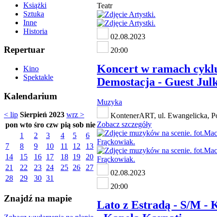
Książki
Teatr
Sztuka
Inne
Historia
02.08.2023
Repertuar
20:00
Koncert w ramach cykl
Kino
Spektakle
Demostacja - Guest Jul
Kalendarium
Muzyka
< lip
Sierpień 2023
wrz >
KontenerART, ul. Ewangelicka, P
Zobacz szczegóły
pon
wto
śro
czw
pią
sob
nie
1
2
3
4
5
6
7
8
9
10
11
12
13
14
15
16
17
18
19
20
21
22
23
24
25
26
27
02.08.2023
28
29
30
31
20:00
Znajdź na mapie
Lato z Estradą - S/M - 