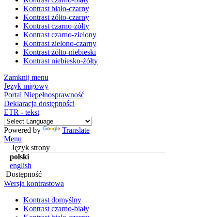
Kontrast biało-czarny
Kontrast żółto-czarny
Kontrast czarno-żółty
Kontrast czarno-zielony
Kontrast zielono-czarny
Kontrast żółto-niebieski
Kontrast niebiesko-żółty
Zamknij menu
Język migowy
Portal Niepełnosprawność
Deklaracja dostępności
ETR - tekst
Powered by
Translate
Menu
Język strony
polski
english
Dostępność
Wersja kontrastowa
Kontrast domyślny
Kontrast czarno-biały