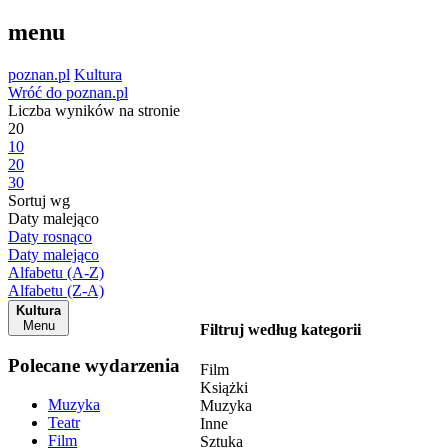
menu
poznan.pl
Kultura
Wróć do poznan.pl
Liczba wyników na stronie
20
10
20
30
Sortuj wg
Daty malejąco
Daty rosnąco
Daty malejąco
Alfabetu (A-Z)
Alfabetu (Z-A)
Kultura
Menu
Filtruj według kategorii
Polecane wydarzenia
Film
Książki
Muzyka
Muzyka
Teatr
Inne
Film
Sztuka