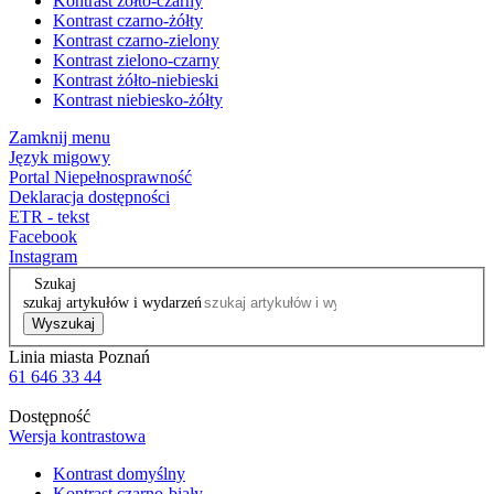
Kontrast żółto-czarny
Kontrast czarno-żółty
Kontrast czarno-zielony
Kontrast zielono-czarny
Kontrast żółto-niebieski
Kontrast niebiesko-żółty
Zamknij menu
Język migowy
Portal Niepełnosprawność
Deklaracja dostępności
ETR - tekst
Facebook
Instagram
Szukaj
szukaj artykułów i wydarzeń
Wyszukaj
Linia miasta Poznań
61 646 33 44
Dostępność
Wersja kontrastowa
Kontrast domyślny
Kontrast czarno-biały