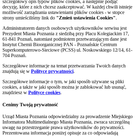
szczegółowy opis typów plików cookies, a następnie podjąć
decyzję, które z nich chcesz zaakceptować. W każdej chwili istnieje
możliwość zarządzania ustawieniami plików cookies - w stopce
strony umieściliśmy link do
"Zmień ustawienia Cookies"
.
Administratorem danych osobowych użytkowników serwisu jest
Prezydent Miasta Poznania z siedzibą przy Placu Kolegiackim 17,
61-841 Poznań, natomiast podmiotem przetwarzającym dane jest
Instytut Chemii Bioorganicznej PAN - Poznańskie Centrum
Superkomputerowo-Sieciowe (PCSS) ul. Noskowskiego 12/14, 61-
704 Poznań.
Szczegółowe informacje na temat przetwarzania Twoich danych
znajdują się w
Polityce prywatności
.
Szczegółowe informacje o tym, w jaki sposób używane są pliki
cookies, a także w jaki sposób można je zablokować lub usunąć,
znajdziesz w
Polityce cookies
.
Cenimy Twoją prywatność
Urząd Miasta Poznania odpowiedzialny za prowadzenie Miejskiego
Informatora Multimedialnego Miasta Poznania, zwraca szczególną
uwagę na przestrzeganie prawa użytkowników do prywatności.
Prezentowana informacja poniżej opisuje za co odpowiadają