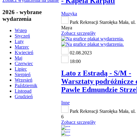
- Kapela Karpati
Zobacz wydarzenia na planie
2026 - wybrane
Muzyka
wydarzenia
Park Rekreacji Starołęka Mała, ul
Maya
Wstęp
Zobacz szczegóły
Styczeń
Luty
Marzec
Kwiecień
02.08.2023
Maj
18:00
Czerwiec
Lipiec
Lato z Estradą - S/M -
Sierpień
Warsztaty podróżnicze 
Wrzesień
Październik
Pawle Edmundzie Strze
Listopad
Grudzień
Inne
Park Rekreacji Starołęka Mała, u
6
Zobacz szczegóły