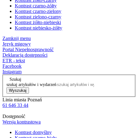
Kontrast żółto-czarny
Kontrast czarno-żółty
Kontrast czarno-zielony
Kontrast zielono-czarny
Kontrast żółto-niebieski
Kontrast niebiesko-żółty
Zamknij menu
Język migowy
Portal Niepełnosprawność
Deklaracja dostępności
ETR - tekst
Facebook
Instagram
Szukaj
szukaj artykułów i wydarzeń
Wyszukaj
Linia miasta Poznań
61 646 33 44
Dostępność
Wersja kontrastowa
Kontrast domyślny
Kontrast czarno-biały