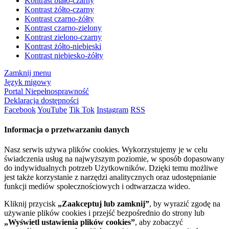
Kontrast biało-czarny
Kontrast żółto-czarny
Kontrast czarno-żółty
Kontrast czarno-zielony
Kontrast zielono-czarny
Kontrast żółto-niebieski
Kontrast niebiesko-żółty
Zamknij menu
Język migowy
Portal Niepełnosprawność
Deklaracja dostępności
Facebook
YouTube
Tik Tok
Instagram
RSS
Informacja o przetwarzaniu danych
Nasz serwis używa plików cookies. Wykorzystujemy je w celu
świadczenia usług na najwyższym poziomie, w sposób dopasowany
do indywidualnych potrzeb Użytkowników. Dzięki temu możliwe
jest także korzystanie z narzędzi analitycznych oraz udostępnianie
funkcji mediów społecznościowych i odtwarzacza wideo.
Kliknij przycisk
„Zaakceptuj lub zamknij”
, by wyrazić zgodę na
używanie plików cookies i przejść bezpośrednio do strony lub
„Wyświetl ustawienia plików cookies”
, aby zobaczyć