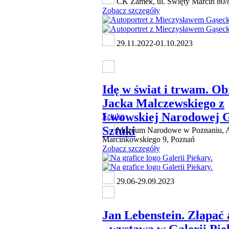
CK Zamek, ul. Święty Marcin 80/
Zobacz szczegóły
29.11.2022-01.10.2023
Idę w świat i trwam. O
Jacka Malczewskiego z
Lwowskiej Narodowej G
Sztuka
Sztuki
Muzeum Narodowe w Poznaniu, A
Marcinkowskiego 9, Poznań
Zobacz szczegóły
29.06-29.09.2023
Jan Lebenstein. Złapać 
- wystawa w Galerii Pie