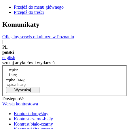
Przejdź do menu głównego
Przejdź do treści
Komunikaty
Oficjalny serwis o kulturze w Poznaniu
|
PL
polski
english
szukaj artykułów i wydarzeń
wpisz
frazę
wpisz frazę
Wyszukaj
Dostępność
Wersja kontrastowa
Kontrast domyślny
Kontrast czarno-biały
Kontrast biało-czarny