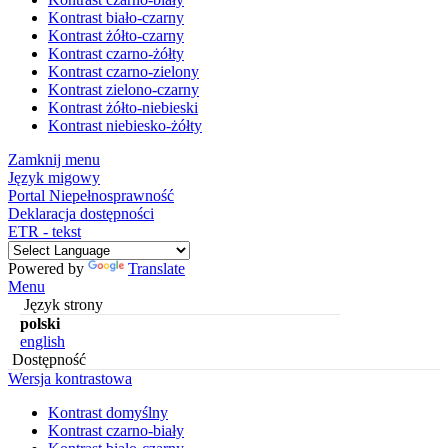
Kontrast biało-czarny
Kontrast żółto-czarny
Kontrast czarno-żółty
Kontrast czarno-zielony
Kontrast zielono-czarny
Kontrast żółto-niebieski
Kontrast niebiesko-żółty
Zamknij menu
Język migowy
Portal Niepełnosprawność
Deklaracja dostępności
ETR - tekst
Powered by
Translate
Menu
Język strony
polski
english
Dostępność
Wersja kontrastowa
Kontrast domyślny
Kontrast czarno-biały