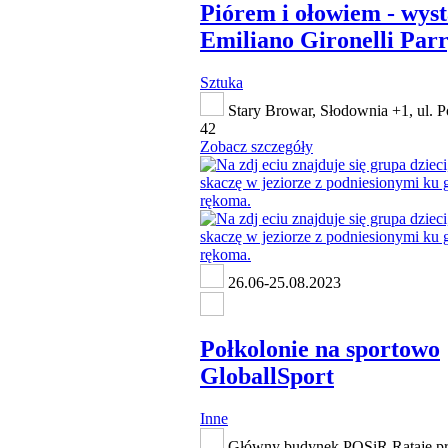
Piórem i ołowiem - wys
Emiliano Gironelli Par
Sztuka
Stary Browar, Słodownia +1, ul. P
42
Zobacz szczegóły
26.06-25.08.2023
Połkolonie na sportowo
GloballSport
Inne
Główny budynek POSiR Rataje p