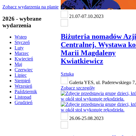
Zobacz wydarzenia na planie
21.07-07.10.2023
2026 - wybrane
wydarzenia
Biżuteria nomadów Azj
Wstęp
Styczeń
Centralnej. Wystawa ko
Luty
Marii Magdaleny
Marzec
Kwiecień
Kwiatkiewicz
Maj
Czerwiec
Sztuka
Lipiec
Sierpień
Galeria YES, ul. Paderewskiego 7
Wrzesień
Zobacz szczegóły
Październik
Listopad
Grudzień
26.06-25.08.2023