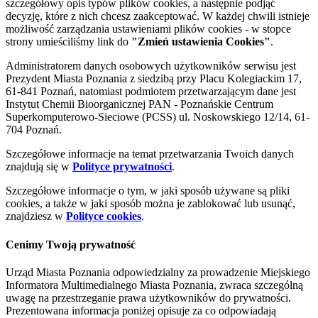
szczegółowy opis typów plików cookies, a następnie podjąć
decyzję, które z nich chcesz zaakceptować. W każdej chwili istnieje
możliwość zarządzania ustawieniami plików cookies - w stopce
strony umieściliśmy link do
"Zmień ustawienia Cookies"
.
Administratorem danych osobowych użytkowników serwisu jest
Prezydent Miasta Poznania z siedzibą przy Placu Kolegiackim 17,
61-841 Poznań, natomiast podmiotem przetwarzającym dane jest
Instytut Chemii Bioorganicznej PAN - Poznańskie Centrum
Superkomputerowo-Sieciowe (PCSS) ul. Noskowskiego 12/14, 61-
704 Poznań.
Szczegółowe informacje na temat przetwarzania Twoich danych
znajdują się w
Polityce prywatności
.
Szczegółowe informacje o tym, w jaki sposób używane są pliki
cookies, a także w jaki sposób można je zablokować lub usunąć,
znajdziesz w
Polityce cookies
.
Cenimy Twoją prywatność
Urząd Miasta Poznania odpowiedzialny za prowadzenie Miejskiego
Informatora Multimedialnego Miasta Poznania, zwraca szczególną
uwagę na przestrzeganie prawa użytkowników do prywatności.
Prezentowana informacja poniżej opisuje za co odpowiadają