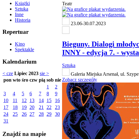
Książki
Teatr
Sztuka
Inne
Historia
23.06-30.07.2023
Repertuar
Bieguny. Dialogi młody
Kino
Spektakle
INNY - edycja 7. - wyst
Kalendarium
Sztuka
< cze
Lipiec 2023
sie >
Galeria Miejska Arsenał, ul. Szype
Zobacz szczegóły
pon
wto
śro
czw
pią
sob
nie
1
2
3
4
5
6
7
8
9
10
11
12
13
14
15
16
17
18
19
20
21
22
23
24
25
26
27
28
29
30
31
Znajdź na mapie