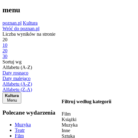
menu
poznan.pl
Kultura
Wróć do poznan.pl
Liczba wyników na stronie
20
10
20
30
Sortuj wg
Alfabetu (A-Z)
Daty rosnąco
Daty malejąco
Alfabetu (A-Z)
Alfabetu (Z-A)
Kultura
Menu
Filtruj według kategorii
Polecane wydarzenia
Film
Książki
Muzyka
Muzyka
Teatr
Inne
Film
Sztuka