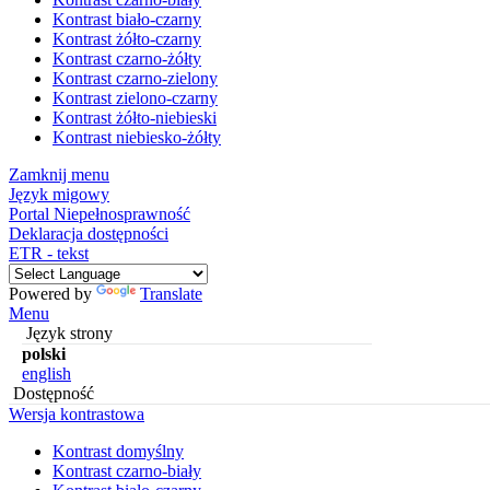
Kontrast biało-czarny
Kontrast żółto-czarny
Kontrast czarno-żółty
Kontrast czarno-zielony
Kontrast zielono-czarny
Kontrast żółto-niebieski
Kontrast niebiesko-żółty
Zamknij menu
Język migowy
Portal Niepełnosprawność
Deklaracja dostępności
ETR - tekst
Powered by
Translate
Menu
Język strony
polski
english
Dostępność
Wersja kontrastowa
Kontrast domyślny
Kontrast czarno-biały