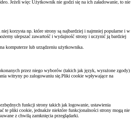
eo. Jeżeli więc Użytkownik nie godzi się na ich załadowanie, to nie
niej korzysta np. które strony są najbardziej i najmniej popularne i w
żemy ulepszać zawartość i wydajność strony i uczynić ją bardziej
 na komputerze lub urządzeniu użytkownika.
dokonanych przez niego wyborów (takich jak język, wyrażone zgody)
wania witryny po zalogowaniu się.Pliki cookie wpływające na
ezbędnych funkcji strony takich jak logowanie, ustawienia
 te pliki cookie, jednakże niektóre funkcjonalności strony mogą nie
suwane z chwilą zamknięcia przeglądarki.