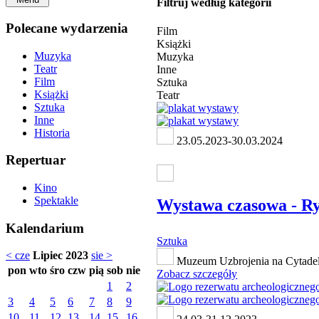
Filtruj według kategorii
Polecane wydarzenia
Film
Książki
Muzyka
Muzyka
Teatr
Inne
Film
Sztuka
Książki
Teatr
Sztuka
Inne
Historia
23.05.2023-30.03.2024
Repertuar
Kino
Spektakle
Wystawa czasowa - Ry
Kalendarium
Sztuka
< cze
Lipiec 2023
sie >
Muzeum Uzbrojenia na Cytadeli
pon
wto
śro
czw
pią
sob
nie
Zobacz szczegóły
1
2
3
4
5
6
7
8
9
10
11
12
13
14
15
16