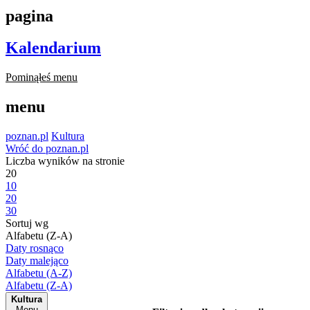
pagina
Kalendarium
Pominąłeś menu
menu
poznan.pl
Kultura
Wróć do poznan.pl
Liczba wyników na stronie
20
10
20
30
Sortuj wg
Alfabetu (Z-A)
Daty rosnąco
Daty malejąco
Alfabetu (A-Z)
Alfabetu (Z-A)
Kultura
Menu