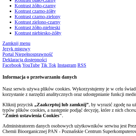
Kontrast biało-czarny
Kontrast żółto-czarny
Kontrast czarno-żółty
Kontrast czarno-zielony
Kontrast zielono-czarny
Kontrast żółto-niebieski
Kontrast niebiesko-żółty
Zamknij menu
Język migowy
Portal Niepełnosprawność
Deklaracja dostępności
Facebook
YouTube
Tik Tok
Instagram
RSS
Informacja o przetwarzaniu danych
Nasz serwis używa plików cookies. Wykorzystujemy je w celu świa
korzystanie z narzędzi analitycznych oraz udostępnianie funkcji me
Kliknij przycisk
„Zaakceptuj lub zamknij”
, by wyrazić zgodę na u
typów plików cookies, a następnie podjąć decyzję, które z nich chce
"Zmień ustawienia Cookies"
.
Administratorem danych osobowych użytkowników serwisu jest Prezyd
Chemii Bioorganicznej PAN - Poznańskie Centrum Superkomputerow