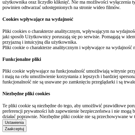
użytkownika oraz liczydło kliknięć. Nie ma możliwości wyłączenia t
powinien odtwarzać udostępnionych na stronie wideo filmów.
Cookies wpływające na wydajność
Pliki cookies o charakterze analitycznym, wpływającym na wydajność zb
jaki sposób Użytkownicy poruszają się po serwisie. Pomagają w ide
przyjazną i intuicyjną dla użytkownika.
Pliki cookie o charakterze analitycznym i wpływające na wydajność
Funkcjonalne pliki
Pliki cookie wpływające na funkcjonalność umożliwiają witrynie p
i mają na celu umożliwienie korzystania z lepszych i bardziej sperso
funkcjonalność nie są usuwane po zamknięciu przeglądarki i są trw
Niezbędne pliki cookies
Te pliki cookie są niezbędne do tego, aby umożliwić prawidłowe poru
preferencji prywatności lub zapewnienie bezpieczeństwa i nie mogą b
działać poprawnie. Niezbędne pliki cookie nie są przechowywane w 
Ustawienia
Zaakceptuj