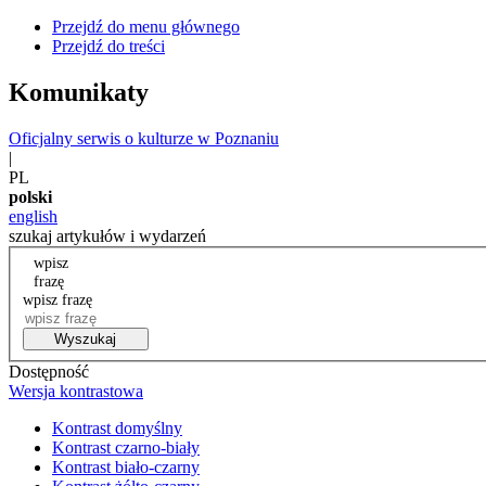
Przejdź do menu głównego
Przejdź do treści
Komunikaty
Oficjalny serwis o kulturze w Poznaniu
|
PL
polski
english
szukaj artykułów i wydarzeń
wpisz
frazę
wpisz frazę
Wyszukaj
Dostępność
Wersja kontrastowa
Kontrast domyślny
Kontrast czarno-biały
Kontrast biało-czarny