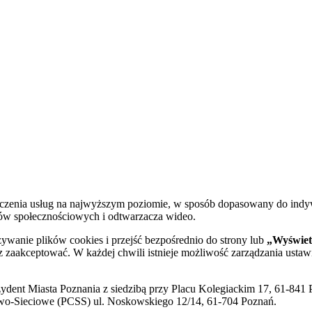
dczenia usług na najwyższym poziomie, w sposób dopasowany do indy
diów społecznościowych i odtwarzacza wideo.
żywanie plików cookies i przejść bezpośrednio do strony lub
„Wyświetl
sz zaakceptować. W każdej chwili istnieje możliwość zarządzania ustaw
ent Miasta Poznania z siedzibą przy Placu Kolegiackim 17, 61-841 P
o-Sieciowe (PCSS) ul. Noskowskiego 12/14, 61-704 Poznań.