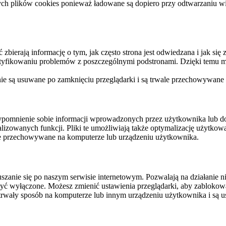
ych plików cookies ponieważ ładowane są dopiero przy odtwarzaniu wid
ierają informację o tym, jak często strona jest odwiedzana i jak się z 
ntyfikowaniu problemów z poszczególnymi podstronami. Dzięki temu mo
 nie są usuwane po zamknięciu przeglądarki i są trwale przechowywane
rzypomnienie sobie informacji wprowadzonych przez użytkownika lub 
nalizowanych funkcji. Pliki te umożliwiają także optymalizację użytko
ale przechowywane na komputerze lub urządzeniu użytkownika.
szanie się po naszym serwisie internetowym. Pozwalają na działanie ni
yć wyłączone. Możesz zmienić ustawienia przeglądarki, aby zablokować
trwały sposób na komputerze lub innym urządzeniu użytkownika i są u