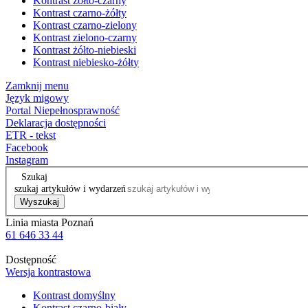
Kontrast żółto-czarny
Kontrast czarno-żółty
Kontrast czarno-zielony
Kontrast zielono-czarny
Kontrast żółto-niebieski
Kontrast niebiesko-żółty
Zamknij menu
Język migowy
Portal Niepełnosprawność
Deklaracja dostępności
ETR - tekst
Facebook
Instagram
Szukaj
szukaj artykułów i wydarzeń
Wyszukaj
Linia miasta Poznań
61 646 33 44
Dostępność
Wersja kontrastowa
Kontrast domyślny
Kontrast czarno-biały