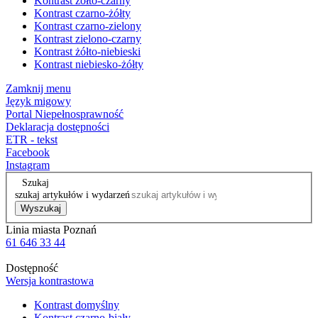
Kontrast żółto-czarny
Kontrast czarno-żółty
Kontrast czarno-zielony
Kontrast zielono-czarny
Kontrast żółto-niebieski
Kontrast niebiesko-żółty
Zamknij menu
Język migowy
Portal Niepełnosprawność
Deklaracja dostępności
ETR - tekst
Facebook
Instagram
Szukaj
szukaj artykułów i wydarzeń
Wyszukaj
Linia miasta Poznań
61 646 33 44
Dostępność
Wersja kontrastowa
Kontrast domyślny
Kontrast czarno-biały