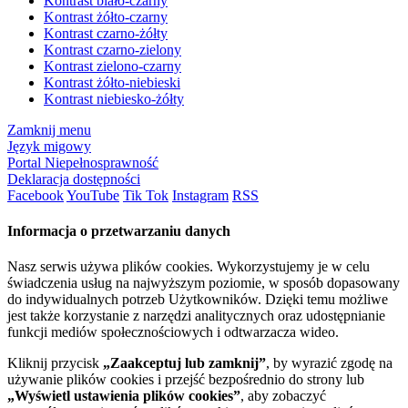
Kontrast biało-czarny
Kontrast żółto-czarny
Kontrast czarno-żółty
Kontrast czarno-zielony
Kontrast zielono-czarny
Kontrast żółto-niebieski
Kontrast niebiesko-żółty
Zamknij menu
Język migowy
Portal Niepełnosprawność
Deklaracja dostępności
Facebook
YouTube
Tik Tok
Instagram
RSS
Informacja o przetwarzaniu danych
Nasz serwis używa plików cookies. Wykorzystujemy je w celu
świadczenia usług na najwyższym poziomie, w sposób dopasowany
do indywidualnych potrzeb Użytkowników. Dzięki temu możliwe
jest także korzystanie z narzędzi analitycznych oraz udostępnianie
funkcji mediów społecznościowych i odtwarzacza wideo.
Kliknij przycisk
„Zaakceptuj lub zamknij”
, by wyrazić zgodę na
używanie plików cookies i przejść bezpośrednio do strony lub
„Wyświetl ustawienia plików cookies”
, aby zobaczyć