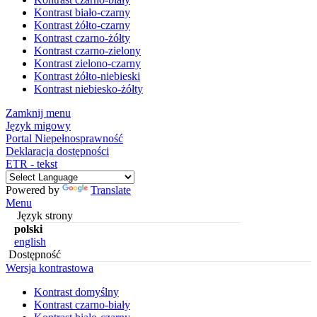
Kontrast biało-czarny
Kontrast żółto-czarny
Kontrast czarno-żółty
Kontrast czarno-zielony
Kontrast zielono-czarny
Kontrast żółto-niebieski
Kontrast niebiesko-żółty
Zamknij menu
Język migowy
Portal Niepełnosprawność
Deklaracja dostępności
ETR - tekst
Powered by
Translate
Menu
Język strony
polski
english
Dostępność
Wersja kontrastowa
Kontrast domyślny
Kontrast czarno-biały