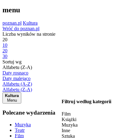
menu
poznan.pl
Kultura
Wróć do poznan.pl
Liczba wyników na stronie
20
10
20
30
Sortuj wg
Alfabetu (Z-A)
Daty rosnąco
Daty malejąco
Alfabetu (A-Z)
Alfabetu (Z-A)
Kultura
Menu
Filtruj według kategorii
Polecane wydarzenia
Film
Książki
Muzyka
Muzyka
Teatr
Inne
Film
Sztuka