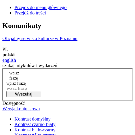
Przejdź do menu głównego
Przejdź do treści
Komunikaty
Oficjalny serwis o kulturze w Poznaniu
|
PL
polski
english
szukaj artykułów i wydarzeń
wpisz
frazę
wpisz frazę
Wyszukaj
Dostępność
Wersja kontrastowa
Kontrast domyślny
Kontrast czarno-biały
Kontrast biało-czarny