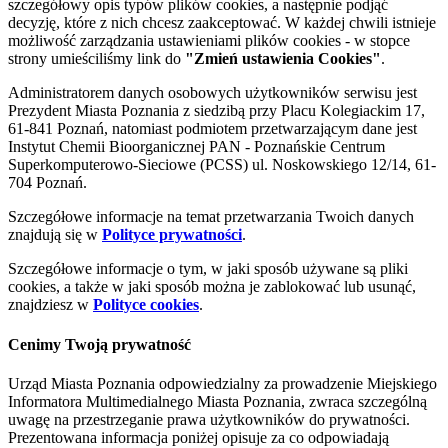
szczegółowy opis typów plików cookies, a następnie podjąć
decyzję, które z nich chcesz zaakceptować. W każdej chwili istnieje
możliwość zarządzania ustawieniami plików cookies - w stopce
strony umieściliśmy link do
"Zmień ustawienia Cookies"
.
Administratorem danych osobowych użytkowników serwisu jest
Prezydent Miasta Poznania z siedzibą przy Placu Kolegiackim 17,
61-841 Poznań, natomiast podmiotem przetwarzającym dane jest
Instytut Chemii Bioorganicznej PAN - Poznańskie Centrum
Superkomputerowo-Sieciowe (PCSS) ul. Noskowskiego 12/14, 61-
704 Poznań.
Szczegółowe informacje na temat przetwarzania Twoich danych
znajdują się w
Polityce prywatności
.
Szczegółowe informacje o tym, w jaki sposób używane są pliki
cookies, a także w jaki sposób można je zablokować lub usunąć,
znajdziesz w
Polityce cookies
.
Cenimy Twoją prywatność
Urząd Miasta Poznania odpowiedzialny za prowadzenie Miejskiego
Informatora Multimedialnego Miasta Poznania, zwraca szczególną
uwagę na przestrzeganie prawa użytkowników do prywatności.
Prezentowana informacja poniżej opisuje za co odpowiadają