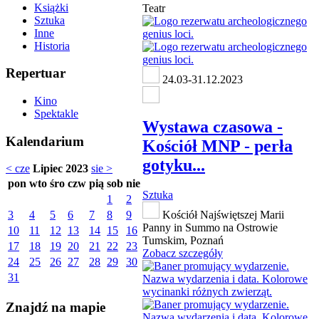
Książki
Teatr
Sztuka
Inne
Historia
Repertuar
24.03-31.12.2023
Kino
Spektakle
Wystawa czasowa -
Kalendarium
Kościół MNP - perła
gotyku...
< cze
Lipiec 2023
sie >
pon
wto
śro
czw
pią
sob
nie
Sztuka
1
2
3
4
5
6
7
8
9
Kościół Najświętszej Marii
Panny in Summo na Ostrowie
10
11
12
13
14
15
16
Tumskim, Poznań
17
18
19
20
21
22
23
Zobacz szczegóły
24
25
26
27
28
29
30
31
Znajdź na mapie