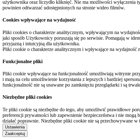
użytkownika oraz liczydło kliknięć. Nie ma możliwości wyłączenia t
powinien odtwarzać udostępnionych na stronie wideo filmów.
Cookies wpływające na wydajność
Pliki cookies o charakterze analitycznym, wpływającym na wydajność zb
jaki sposób Użytkownicy poruszają się po serwisie. Pomagają w ide
przyjazną i intuicyjną dla użytkownika.
Pliki cookie o charakterze analitycznym i wpływające na wydajność
Funkcjonalne pliki
Pliki cookie wpływające na funkcjonalność umożliwiają witrynie p
i mają na celu umożliwienie korzystania z lepszych i bardziej sperso
funkcjonalność nie są usuwane po zamknięciu przeglądarki i są trw
Niezbędne pliki cookies
Te pliki cookie są niezbędne do tego, aby umożliwić prawidłowe poru
preferencji prywatności lub zapewnienie bezpieczeństwa i nie mogą b
działać poprawnie. Niezbędne pliki cookie nie są przechowywane w 
Ustawienia
Zaakceptuj