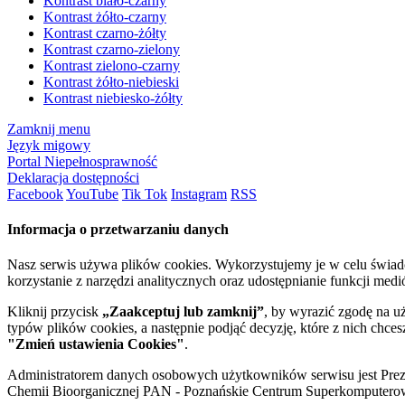
Kontrast biało-czarny
Kontrast żółto-czarny
Kontrast czarno-żółty
Kontrast czarno-zielony
Kontrast zielono-czarny
Kontrast żółto-niebieski
Kontrast niebiesko-żółty
Zamknij menu
Język migowy
Portal Niepełnosprawność
Deklaracja dostępności
Facebook
YouTube
Tik Tok
Instagram
RSS
Informacja o przetwarzaniu danych
Nasz serwis używa plików cookies. Wykorzystujemy je w celu świa
korzystanie z narzędzi analitycznych oraz udostępnianie funkcji me
Kliknij przycisk
„Zaakceptuj lub zamknij”
, by wyrazić zgodę na u
typów plików cookies, a następnie podjąć decyzję, które z nich chce
"Zmień ustawienia Cookies"
.
Administratorem danych osobowych użytkowników serwisu jest Prezyd
Chemii Bioorganicznej PAN - Poznańskie Centrum Superkomputerow