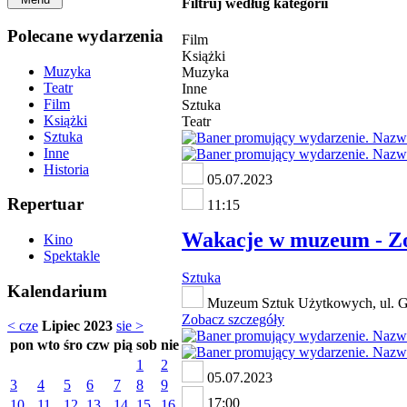
Filtruj według kategorii
Polecane wydarzenia
Film
Książki
Muzyka
Muzyka
Teatr
Inne
Film
Sztuka
Książki
Teatr
Sztuka
Inne
Historia
05.07.2023
Repertuar
11:15
Wakacje w muzeum - Zos
Kino
Spektakle
Sztuka
Kalendarium
Muzeum Sztuk Użytkowych, ul. Gó
Zobacz szczegóły
< cze
Lipiec 2023
sie >
pon
wto
śro
czw
pią
sob
nie
1
2
05.07.2023
3
4
5
6
7
8
9
17:00
10
11
12
13
14
15
16