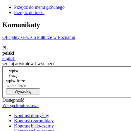
Przejdź do menu głównego
Przejdź do treści
Komunikaty
Oficjalny serwis o kulturze w Poznaniu
|
PL
polski
english
szukaj artykułów i wydarzeń
wpisz
frazę
wpisz frazę
Wyszukaj
Dostępność
Wersja kontrastowa
Kontrast domyślny
Kontrast czarno-biały
Kontrast biało-czarny