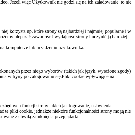
eo. Jeżeli więc Użytkownik nie godzi się na ich załadowanie, to nie
niej korzysta np. które strony są najbardziej i najmniej popularne i w
żemy ulepszać zawartość i wydajność strony i uczynić ją bardziej
 na komputerze lub urządzeniu użytkownika.
dokonanych przez niego wyborów (takich jak język, wyrażone zgody)
wania witryny po zalogowaniu się.Pliki cookie wpływające na
ezbędnych funkcji strony takich jak logowanie, ustawienia
 te pliki cookie, jednakże niektóre funkcjonalności strony mogą nie
suwane z chwilą zamknięcia przeglądarki.