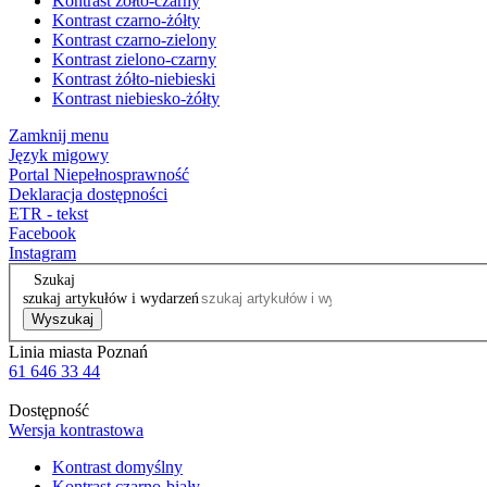
Kontrast żółto-czarny
Kontrast czarno-żółty
Kontrast czarno-zielony
Kontrast zielono-czarny
Kontrast żółto-niebieski
Kontrast niebiesko-żółty
Zamknij menu
Język migowy
Portal Niepełnosprawność
Deklaracja dostępności
ETR - tekst
Facebook
Instagram
Szukaj
szukaj artykułów i wydarzeń
Wyszukaj
Linia miasta Poznań
61 646 33 44
Dostępność
Wersja kontrastowa
Kontrast domyślny
Kontrast czarno-biały