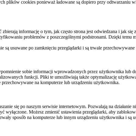
ych plików cookies ponieważ ładowane są dopiero przy odtwarzaniu wid
ierają informację o tym, jak często strona jest odwiedzana i jak się z 
ntyfikowaniu problemów z poszczególnymi podstronami. Dzięki temu mo
 nie są usuwane po zamknięciu przeglądarki i są trwale przechowywane
rzypomnienie sobie informacji wprowadzonych przez użytkownika lub 
nalizowanych funkcji. Pliki te umożliwiają także optymalizację użytko
ale przechowywane na komputerze lub urządzeniu użytkownika.
szanie się po naszym serwisie internetowym. Pozwalają na działanie ni
yć wyłączone. Możesz zmienić ustawienia przeglądarki, aby zablokować
trwały sposób na komputerze lub innym urządzeniu użytkownika i są u