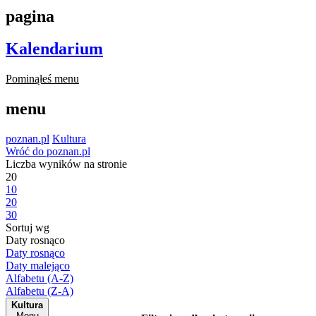
pagina
Kalendarium
Pominąłeś menu
menu
poznan.pl
Kultura
Wróć do poznan.pl
Liczba wyników na stronie
20
10
20
30
Sortuj wg
Daty rosnąco
Daty rosnąco
Daty malejąco
Alfabetu (A-Z)
Alfabetu (Z-A)
Kultura
Menu