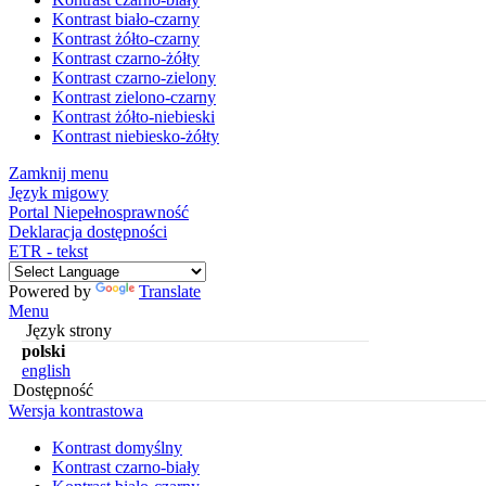
Kontrast biało-czarny
Kontrast żółto-czarny
Kontrast czarno-żółty
Kontrast czarno-zielony
Kontrast zielono-czarny
Kontrast żółto-niebieski
Kontrast niebiesko-żółty
Zamknij menu
Język migowy
Portal Niepełnosprawność
Deklaracja dostępności
ETR - tekst
Powered by
Translate
Menu
Język strony
polski
english
Dostępność
Wersja kontrastowa
Kontrast domyślny
Kontrast czarno-biały