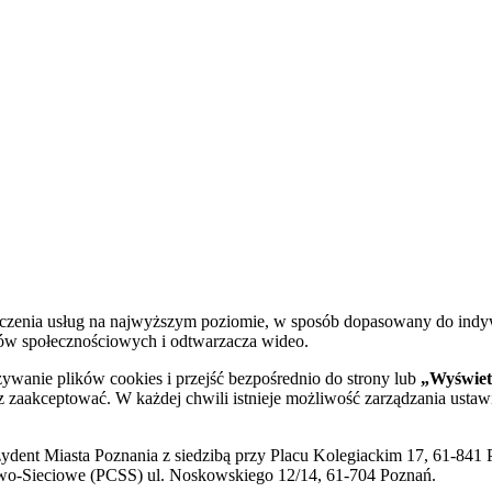
dczenia usług na najwyższym poziomie, w sposób dopasowany do indy
diów społecznościowych i odtwarzacza wideo.
żywanie plików cookies i przejść bezpośrednio do strony lub
„Wyświetl
sz zaakceptować. W każdej chwili istnieje możliwość zarządzania ustaw
ent Miasta Poznania z siedzibą przy Placu Kolegiackim 17, 61-841 P
o-Sieciowe (PCSS) ul. Noskowskiego 12/14, 61-704 Poznań.