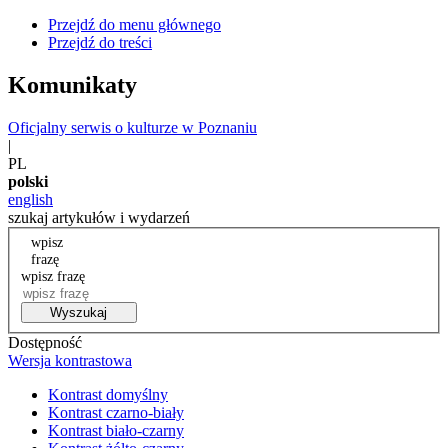
Przejdź do menu głównego
Przejdź do treści
Komunikaty
Oficjalny serwis o kulturze w Poznaniu
|
PL
polski
english
szukaj artykułów i wydarzeń
wpisz
frazę
wpisz frazę
Wyszukaj
Dostępność
Wersja kontrastowa
Kontrast domyślny
Kontrast czarno-biały
Kontrast biało-czarny