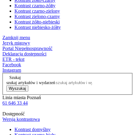
Kontrast żółto-czarny
Kontrast czarno-żółty
Kontrast czarno-zielony
Kontrast zielono-czarny
Kontrast żółto-niebieski
Kontrast niebiesko-żółty
Zamknij menu
Język migowy
Portal Niepełnosprawność
Deklaracja dostępności
ETR - tekst
Facebook
Instagram
Szukaj
szukaj artykułów i wydarzeń
Wyszukaj
Linia miasta Poznań
61 646 33 44
Dostępność
Wersja kontrastowa
Kontrast domyślny
Kontrast czarno-biały