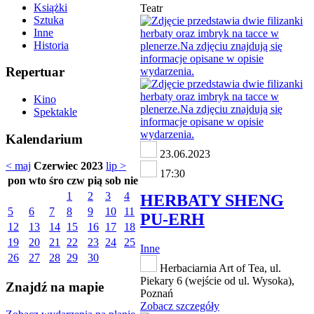
Książki
Teatr
Sztuka
Inne
Historia
Repertuar
Kino
Spektakle
Kalendarium
23.06.2023
< maj
Czerwiec 2023
lip >
17:30
pon
wto
śro
czw
pią
sob
nie
1
2
3
4
HERBATY SHENG
5
6
7
8
9
10
11
PU-ERH
12
13
14
15
16
17
18
19
20
21
22
23
24
25
Inne
26
27
28
29
30
Herbaciarnia Art of Tea, ul.
Piekary 6 (wejście od ul. Wysoka),
Znajdź na mapie
Poznań
Zobacz szczegóły