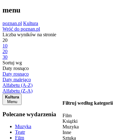
menu
poznan.pl
Kultura
Wróć do poznan.pl
Liczba wyników na stronie
20
10
20
30
Sortuj wg
Daty rosnąco
Daty rosnąco
Daty malejąco
Alfabetu (A-Z)
Alfabetu (Z-A)
Kultura
Menu
Filtruj według kategorii
Polecane wydarzenia
Film
Książki
Muzyka
Muzyka
Teatr
Inne
Film
Sztuka