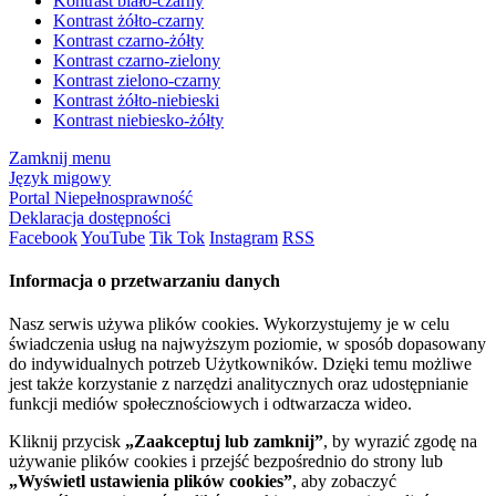
Kontrast biało-czarny
Kontrast żółto-czarny
Kontrast czarno-żółty
Kontrast czarno-zielony
Kontrast zielono-czarny
Kontrast żółto-niebieski
Kontrast niebiesko-żółty
Zamknij menu
Język migowy
Portal Niepełnosprawność
Deklaracja dostępności
Facebook
YouTube
Tik Tok
Instagram
RSS
Informacja o przetwarzaniu danych
Nasz serwis używa plików cookies. Wykorzystujemy je w celu
świadczenia usług na najwyższym poziomie, w sposób dopasowany
do indywidualnych potrzeb Użytkowników. Dzięki temu możliwe
jest także korzystanie z narzędzi analitycznych oraz udostępnianie
funkcji mediów społecznościowych i odtwarzacza wideo.
Kliknij przycisk
„Zaakceptuj lub zamknij”
, by wyrazić zgodę na
używanie plików cookies i przejść bezpośrednio do strony lub
„Wyświetl ustawienia plików cookies”
, aby zobaczyć