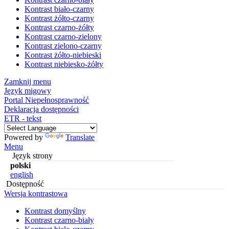
Kontrast biało-czarny
Kontrast żółto-czarny
Kontrast czarno-żółty
Kontrast czarno-zielony
Kontrast zielono-czarny
Kontrast żółto-niebieski
Kontrast niebiesko-żółty
Zamknij menu
Język migowy
Portal Niepełnosprawność
Deklaracja dostępności
ETR - tekst
Powered by
Translate
Menu
Język strony
polski
english
Dostępność
Wersja kontrastowa
Kontrast domyślny
Kontrast czarno-biały