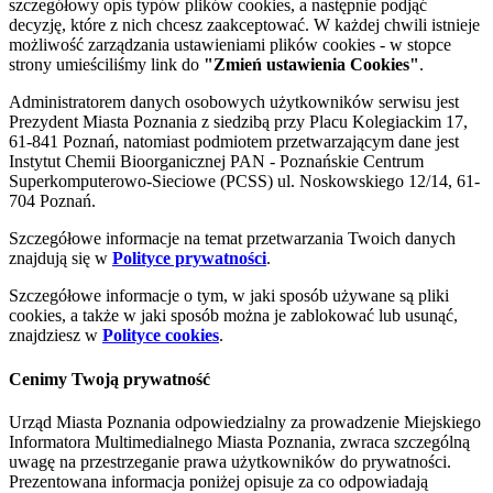
szczegółowy opis typów plików cookies, a następnie podjąć
decyzję, które z nich chcesz zaakceptować. W każdej chwili istnieje
możliwość zarządzania ustawieniami plików cookies - w stopce
strony umieściliśmy link do
"Zmień ustawienia Cookies"
.
Administratorem danych osobowych użytkowników serwisu jest
Prezydent Miasta Poznania z siedzibą przy Placu Kolegiackim 17,
61-841 Poznań, natomiast podmiotem przetwarzającym dane jest
Instytut Chemii Bioorganicznej PAN - Poznańskie Centrum
Superkomputerowo-Sieciowe (PCSS) ul. Noskowskiego 12/14, 61-
704 Poznań.
Szczegółowe informacje na temat przetwarzania Twoich danych
znajdują się w
Polityce prywatności
.
Szczegółowe informacje o tym, w jaki sposób używane są pliki
cookies, a także w jaki sposób można je zablokować lub usunąć,
znajdziesz w
Polityce cookies
.
Cenimy Twoją prywatność
Urząd Miasta Poznania odpowiedzialny za prowadzenie Miejskiego
Informatora Multimedialnego Miasta Poznania, zwraca szczególną
uwagę na przestrzeganie prawa użytkowników do prywatności.
Prezentowana informacja poniżej opisuje za co odpowiadają