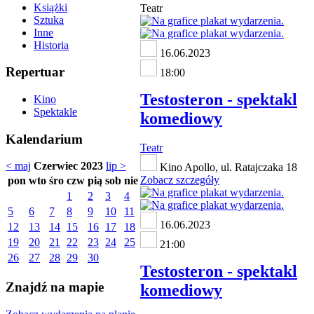
Książki
Teatr
Sztuka
Inne
Historia
16.06.2023
Repertuar
18:00
Testosteron - spektakl
Kino
Spektakle
komediowy
Kalendarium
Teatr
< maj
Czerwiec 2023
lip >
Kino Apollo, ul. Ratajczaka 18
Zobacz szczegóły
pon
wto
śro
czw
pią
sob
nie
1
2
3
4
5
6
7
8
9
10
11
16.06.2023
12
13
14
15
16
17
18
19
20
21
22
23
24
25
21:00
26
27
28
29
30
Testosteron - spektakl
Znajdź na mapie
komediowy