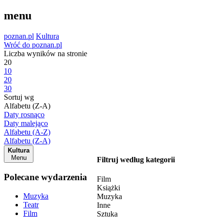
menu
poznan.pl
Kultura
Wróć do poznan.pl
Liczba wyników na stronie
20
10
20
30
Sortuj wg
Alfabetu (Z-A)
Daty rosnąco
Daty malejąco
Alfabetu (A-Z)
Alfabetu (Z-A)
Kultura
Menu
Filtruj według kategorii
Polecane wydarzenia
Film
Książki
Muzyka
Muzyka
Teatr
Inne
Film
Sztuka