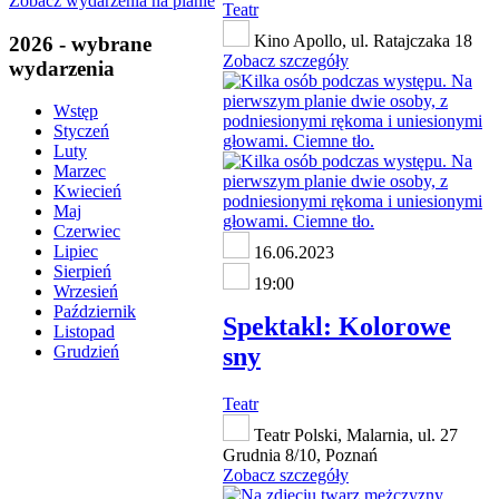
Zobacz wydarzenia na planie
Teatr
Kino Apollo, ul. Ratajczaka 18
2026 - wybrane
Zobacz szczegóły
wydarzenia
Wstęp
Styczeń
Luty
Marzec
Kwiecień
Maj
Czerwiec
Lipiec
16.06.2023
Sierpień
19:00
Wrzesień
Październik
Spektakl: Kolorowe
Listopad
sny
Grudzień
Teatr
Teatr Polski, Malarnia, ul. 27
Grudnia 8/10, Poznań
Zobacz szczegóły