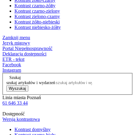
Kontrast żółto-czarny
Kontrast czarno-żółty
Kontrast czarno-zielony
Kontrast zielono-czarny
Kontrast żółto-niebieski
Kontrast niebiesko-żółty
Zamknij menu
Język migowy
Portal Niepełnosprawność
Deklaracja dostępności
ETR - tekst
Facebook
Instagram
Szukaj
szukaj artykułów i wydarzeń
Wyszukaj
Linia miasta Poznań
61 646 33 44
Dostępność
Wersja kontrastowa
Kontrast domyślny
Kontrast czarno-biały