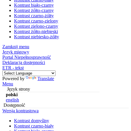
Kontrast biało-czarny
Kontrast żółto-czarny
Kontrast czarno-żółty
Kontrast czarno-zielony
Kontrast zielono-czarny
Kontrast żółto-niebieski
Kontrast niebiesko-żółty
Zamknij menu
Język migowy
Portal Niepełnosprawność
Deklaracja dostępności
ETR - tekst
Powered by
Translate
Menu
Język strony
polski
english
Dostępność
Wersja kontrastowa
Kontrast domyślny
Kontrast czarno-biały