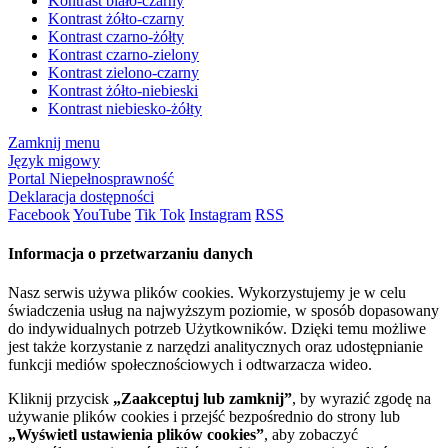
Kontrast biało-czarny
Kontrast żółto-czarny
Kontrast czarno-żółty
Kontrast czarno-zielony
Kontrast zielono-czarny
Kontrast żółto-niebieski
Kontrast niebiesko-żółty
Zamknij menu
Język migowy
Portal Niepełnosprawność
Deklaracja dostępności
Facebook
YouTube
Tik Tok
Instagram
RSS
Informacja o przetwarzaniu danych
Nasz serwis używa plików cookies. Wykorzystujemy je w celu
świadczenia usług na najwyższym poziomie, w sposób dopasowany
do indywidualnych potrzeb Użytkowników. Dzięki temu możliwe
jest także korzystanie z narzędzi analitycznych oraz udostępnianie
funkcji mediów społecznościowych i odtwarzacza wideo.
Kliknij przycisk
„Zaakceptuj lub zamknij”
, by wyrazić zgodę na
używanie plików cookies i przejść bezpośrednio do strony lub
„Wyświetl ustawienia plików cookies”
, aby zobaczyć