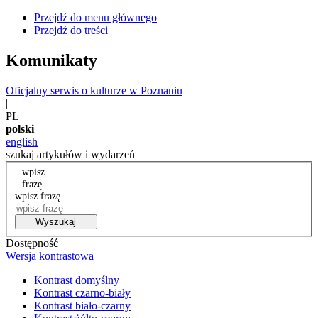
Przejdź do menu głównego
Przejdź do treści
Komunikaty
Oficjalny serwis o kulturze w Poznaniu
|
PL
polski
english
szukaj artykułów i wydarzeń
wpisz
frazę
wpisz frazę
Wyszukaj
Dostępność
Wersja kontrastowa
Kontrast domyślny
Kontrast czarno-biały
Kontrast biało-czarny