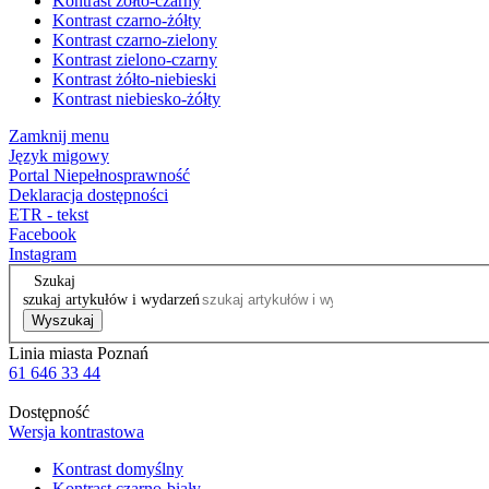
Kontrast żółto-czarny
Kontrast czarno-żółty
Kontrast czarno-zielony
Kontrast zielono-czarny
Kontrast żółto-niebieski
Kontrast niebiesko-żółty
Zamknij menu
Język migowy
Portal Niepełnosprawność
Deklaracja dostępności
ETR - tekst
Facebook
Instagram
Szukaj
szukaj artykułów i wydarzeń
Wyszukaj
Linia miasta Poznań
61 646 33 44
Dostępność
Wersja kontrastowa
Kontrast domyślny
Kontrast czarno-biały