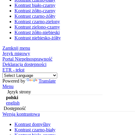
Kontrast biało-czarny
Kontrast żółto-czarny
Kontrast czarno-żółty
Kontrast czarno-zielony
Kontrast zielono-czarny
Kontrast żółto-niebieski
Kontrast niebiesko-żółty
Zamknij menu
Język migowy
Portal Niepełnosprawność
Deklaracja dostępności
ETR - tekst
Powered by
Translate
Menu
Język strony
polski
english
Dostępność
Wersja kontrastowa
Kontrast domyślny
Kontrast czarno-biały