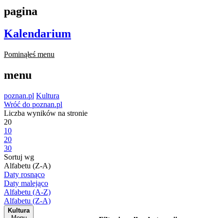
pagina
Kalendarium
Pominąłeś menu
menu
poznan.pl
Kultura
Wróć do poznan.pl
Liczba wyników na stronie
20
10
20
30
Sortuj wg
Alfabetu (Z-A)
Daty rosnąco
Daty malejąco
Alfabetu (A-Z)
Alfabetu (Z-A)
Kultura
Menu