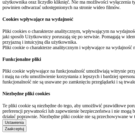
użytkownika oraz liczydło kliknięć. Nie ma możliwości wyłączenia t
powinien odtwarzać udostępnionych na stronie wideo filmów.
Cookies wpływające na wydajność
Pliki cookies o charakterze analitycznym, wpływającym na wydajność zb
jaki sposób Użytkownicy poruszają się po serwisie. Pomagają w ide
przyjazną i intuicyjną dla użytkownika.
Pliki cookie o charakterze analitycznym i wpływające na wydajność
Funkcjonalne pliki
Pliki cookie wpływające na funkcjonalność umożliwiają witrynie p
i mają na celu umożliwienie korzystania z lepszych i bardziej sperso
funkcjonalność nie są usuwane po zamknięciu przeglądarki i są trw
Niezbędne pliki cookies
Te pliki cookie są niezbędne do tego, aby umożliwić prawidłowe poru
preferencji prywatności lub zapewnienie bezpieczeństwa i nie mogą b
działać poprawnie. Niezbędne pliki cookie nie są przechowywane w 
Ustawienia
Zaakceptuj