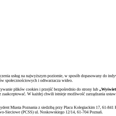
dczenia usług na najwyższym poziomie, w sposób dopasowany do indy
diów społecznościowych i odtwarzacza wideo.
żywanie plików cookies i przejść bezpośrednio do strony lub
„Wyświetl
sz zaakceptować. W każdej chwili istnieje możliwość zarządzania ustaw
ent Miasta Poznania z siedzibą przy Placu Kolegiackim 17, 61-841 P
o-Sieciowe (PCSS) ul. Noskowskiego 12/14, 61-704 Poznań.