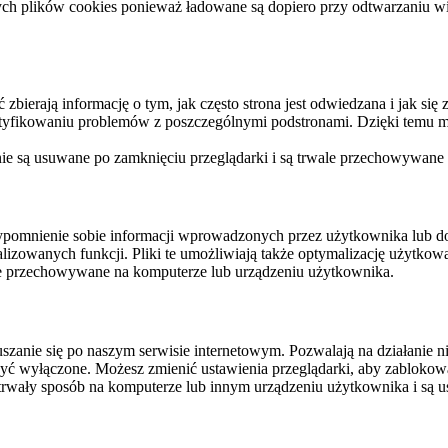
ych plików cookies ponieważ ładowane są dopiero przy odtwarzaniu wid
ierają informację o tym, jak często strona jest odwiedzana i jak się z 
ntyfikowaniu problemów z poszczególnymi podstronami. Dzięki temu mo
 nie są usuwane po zamknięciu przeglądarki i są trwale przechowywane
rzypomnienie sobie informacji wprowadzonych przez użytkownika lub 
nalizowanych funkcji. Pliki te umożliwiają także optymalizację użytko
ale przechowywane na komputerze lub urządzeniu użytkownika.
szanie się po naszym serwisie internetowym. Pozwalają na działanie ni
yć wyłączone. Możesz zmienić ustawienia przeglądarki, aby zablokować
trwały sposób na komputerze lub innym urządzeniu użytkownika i są u