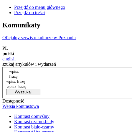
Przejdź do menu głównego
Przejdź do treści
Komunikaty
Oficjalny serwis o kulturze w Poznaniu
|
PL
polski
english
szukaj artykułów i wydarzeń
wpisz
frazę
wpisz frazę
Wyszukaj
Dostępność
Wersja kontrastowa
Kontrast domyślny
Kontrast czarno-biały
Kontrast biało-czarny