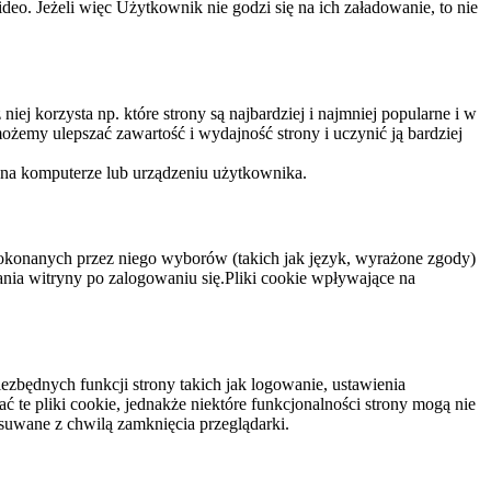
eo. Jeżeli więc Użytkownik nie godzi się na ich załadowanie, to nie
niej korzysta np. które strony są najbardziej i najmniej popularne i w
żemy ulepszać zawartość i wydajność strony i uczynić ją bardziej
 na komputerze lub urządzeniu użytkownika.
dokonanych przez niego wyborów (takich jak język, wyrażone zgody)
wania witryny po zalogowaniu się.Pliki cookie wpływające na
ezbędnych funkcji strony takich jak logowanie, ustawienia
 te pliki cookie, jednakże niektóre funkcjonalności strony mogą nie
suwane z chwilą zamknięcia przeglądarki.