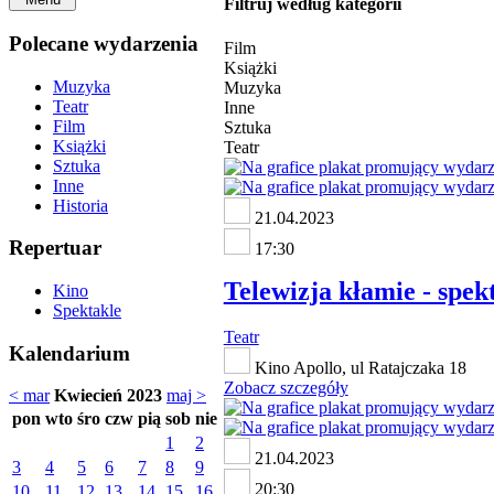
Filtruj według kategorii
Polecane wydarzenia
Film
Książki
Muzyka
Muzyka
Teatr
Inne
Film
Sztuka
Książki
Teatr
Sztuka
Inne
Historia
21.04.2023
Repertuar
17:30
Telewizja kłamie - spe
Kino
Spektakle
Teatr
Kalendarium
Kino Apollo, ul Ratajczaka 18
Zobacz szczegóły
< mar
Kwiecień 2023
maj >
pon
wto
śro
czw
pią
sob
nie
1
2
21.04.2023
3
4
5
6
7
8
9
20:30
10
11
12
13
14
15
16