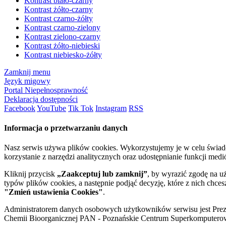
Kontrast biało-czarny
Kontrast żółto-czarny
Kontrast czarno-żółty
Kontrast czarno-zielony
Kontrast zielono-czarny
Kontrast żółto-niebieski
Kontrast niebiesko-żółty
Zamknij menu
Język migowy
Portal Niepełnosprawność
Deklaracja dostępności
Facebook
YouTube
Tik Tok
Instagram
RSS
Informacja o przetwarzaniu danych
Nasz serwis używa plików cookies. Wykorzystujemy je w celu świa
korzystanie z narzędzi analitycznych oraz udostępnianie funkcji me
Kliknij przycisk
„Zaakceptuj lub zamknij”
, by wyrazić zgodę na u
typów plików cookies, a następnie podjąć decyzję, które z nich chce
"Zmień ustawienia Cookies"
.
Administratorem danych osobowych użytkowników serwisu jest Prezyd
Chemii Bioorganicznej PAN - Poznańskie Centrum Superkomputerow