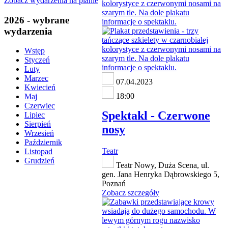
Zobacz wydarzenia na planie
2026 - wybrane
wydarzenia
Wstęp
Styczeń
Luty
Marzec
07.04.2023
Kwiecień
18:00
Maj
Czerwiec
Spektakl - Czerwone
Lipiec
Sierpień
nosy
Wrzesień
Październik
Teatr
Listopad
Grudzień
Teatr Nowy, Duża Scena, ul.
gen. Jana Henryka Dąbrowskiego 5,
Poznań
Zobacz szczegóły