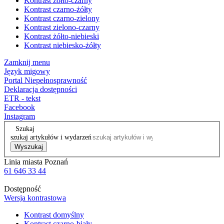
Kontrast żółto-czarny
Kontrast czarno-żółty
Kontrast czarno-zielony
Kontrast zielono-czarny
Kontrast żółto-niebieski
Kontrast niebiesko-żółty
Zamknij menu
Język migowy
Portal Niepełnosprawność
Deklaracja dostępności
ETR - tekst
Facebook
Instagram
Szukaj
szukaj artykułów i wydarzeń
Wyszukaj
Linia miasta Poznań
61 646 33 44
Dostępność
Wersja kontrastowa
Kontrast domyślny
Kontrast czarno-biały