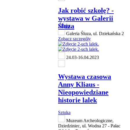
Jak robić szkołę? -
wystawa w Galerii
Śluza
Sztuka
Galeria Śluza, ul. Dziekańska 2
Zobacz szczegóły
24.03-16.04.2023
Wystawa czasowa
Anny Kliaus -
Nieopowiedziane
historie lalek
Sztuka
Muzeum Archeologiczne,
Dziedziniec, ul. Wodna 27 - Pałac