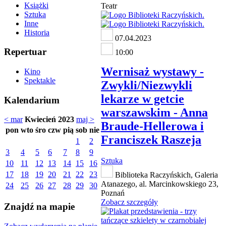
Książki
Teatr
Sztuka
Inne
Historia
07.04.2023
Repertuar
10:00
Wernisaż wystawy -
Kino
Spektakle
Zwykli/Niezwykli
lekarze w getcie
Kalendarium
warszawskim - Anna
< mar
Kwiecień 2023
maj >
Braude-Hellerowa i
pon
wto
śro
czw
pią
sob
nie
Franciszek Raszeja
1
2
3
4
5
6
7
8
9
Sztuka
10
11
12
13
14
15
16
17
18
19
20
21
22
23
Biblioteka Raczyńskich, Galeria
Atanazego, al. Marcinkowskiego 23,
24
25
26
27
28
29
30
Poznań
Zobacz szczegóły
Znajdź na mapie