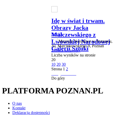
Idę w świat i trwam.
Obrazy Jacka
Malczewskiego z
Sztuka
Lwowskiej Narodowej
Muzeum Narodowe w Poznaniu,
Al. Marcinkowskiego 9, Poznań
Galerii Sztuki
Zobacz szczegóły
Liczba wyników na stronie
20
10
20
30
Strona
1
2
następna strona
Do góry
PLATFORMA POZNAN.PL
O nas
Kontakt
Deklaracja dostępności