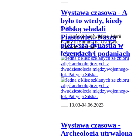
Wystawa czasowa - A
było to wtedy, kiedy
Polską władali
Sztuka
Piastowie... Nasza
Kościół Najświętszej Marii
Panny in Summo na Ostrowie
pierwsza dynastia w
Tumskim, Poznań
legendach i podaniach
Zobacz szczegóły
13.03-04.06.2023
Wystawa czasowa -
Archeologia utrwalona