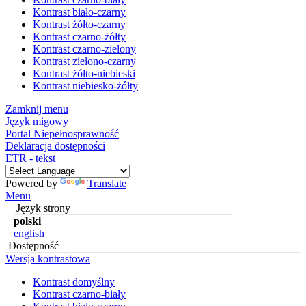
Kontrast biało-czarny
Kontrast żółto-czarny
Kontrast czarno-żółty
Kontrast czarno-zielony
Kontrast zielono-czarny
Kontrast żółto-niebieski
Kontrast niebiesko-żółty
Zamknij menu
Język migowy
Portal Niepełnosprawność
Deklaracja dostępności
ETR - tekst
Powered by
Translate
Menu
Język strony
polski
english
Dostępność
Wersja kontrastowa
Kontrast domyślny
Kontrast czarno-biały