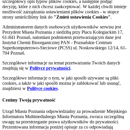
szczegółowy opis typów plików cookies, a następnie podjąć
decyzję, które z nich chcesz zaakceptować. W każdej chwili istnieje
możliwość zarządzania ustawieniami plików cookies - w stopce
strony umieściliśmy link do
"Zmień ustawienia Cookies"
.
Administratorem danych osobowych użytkowników serwisu jest
Prezydent Miasta Poznania z siedzibą przy Placu Kolegiackim 17,
61-841 Poznań, natomiast podmiotem przetwarzającym dane jest
Instytut Chemii Bioorganicznej PAN - Poznańskie Centrum
Superkomputerowo-Sieciowe (PCSS) ul. Noskowskiego 12/14, 61-
704 Poznań.
Szczegółowe informacje na temat przetwarzania Twoich danych
znajdują się w
Polityce prywatności
.
Szczegółowe informacje o tym, w jaki sposób używane są pliki
cookies, a także w jaki sposób można je zablokować lub usunąć,
znajdziesz w
Polityce cookies
.
Cenimy Twoją prywatność
Urząd Miasta Poznania odpowiedzialny za prowadzenie Miejskiego
Informatora Multimedialnego Miasta Poznania, zwraca szczególną
uwagę na przestrzeganie prawa użytkowników do prywatności.
Prezentowana informacja poniżej opisuje za co odpowiadają