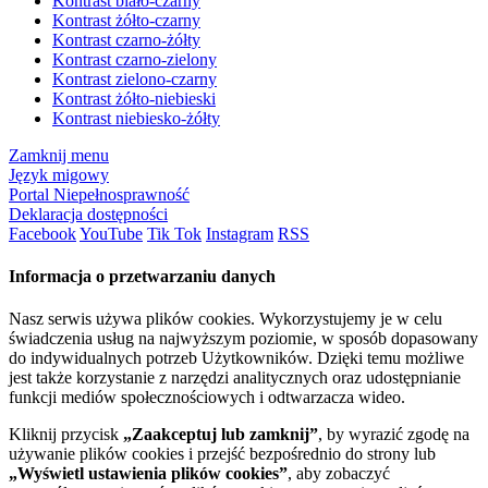
Kontrast biało-czarny
Kontrast żółto-czarny
Kontrast czarno-żółty
Kontrast czarno-zielony
Kontrast zielono-czarny
Kontrast żółto-niebieski
Kontrast niebiesko-żółty
Zamknij menu
Język migowy
Portal Niepełnosprawność
Deklaracja dostępności
Facebook
YouTube
Tik Tok
Instagram
RSS
Informacja o przetwarzaniu danych
Nasz serwis używa plików cookies. Wykorzystujemy je w celu
świadczenia usług na najwyższym poziomie, w sposób dopasowany
do indywidualnych potrzeb Użytkowników. Dzięki temu możliwe
jest także korzystanie z narzędzi analitycznych oraz udostępnianie
funkcji mediów społecznościowych i odtwarzacza wideo.
Kliknij przycisk
„Zaakceptuj lub zamknij”
, by wyrazić zgodę na
używanie plików cookies i przejść bezpośrednio do strony lub
„Wyświetl ustawienia plików cookies”
, aby zobaczyć