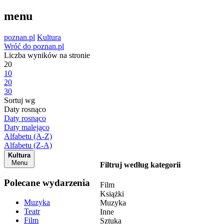
menu
poznan.pl
Kultura
Wróć do poznan.pl
Liczba wyników na stronie
20
10
20
30
Sortuj wg
Daty rosnąco
Daty rosnąco
Daty malejąco
Alfabetu (A-Z)
Alfabetu (Z-A)
Kultura
Menu
Filtruj według kategorii
Polecane wydarzenia
Film
Książki
Muzyka
Muzyka
Teatr
Inne
Film
Sztuka