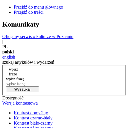
Przejdź do menu głównego
Przejdź do treści
Komunikaty
Oficjalny serwis o kulturze w Poznaniu
|
PL
polski
english
szukaj artykułów i wydarzeń
wpisz
frazę
wpisz frazę
Wyszukaj
Dostępność
Wersja kontrastowa
Kontrast domyślny
Kontrast czarno-biały
Kontrast biało-czarny