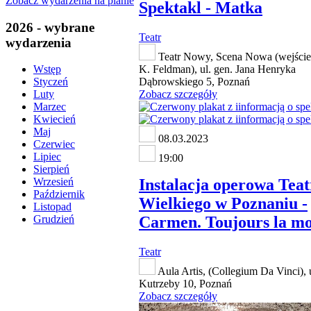
Zobacz wydarzenia na planie
Spektakl - Matka
2026 - wybrane
Teatr
wydarzenia
Teatr Nowy, Scena Nowa (wejście
K. Feldman), ul. gen. Jana Henryka
Wstęp
Dąbrowskiego 5, Poznań
Styczeń
Zobacz szczegóły
Luty
Marzec
Kwiecień
Maj
08.03.2023
Czerwiec
Lipiec
19:00
Sierpień
Instalacja operowa Tea
Wrzesień
Październik
Wielkiego w Poznaniu -
Listopad
Carmen. Toujours la mo
Grudzień
Teatr
Aula Artis, (Collegium Da Vinci), 
Kutrzeby 10, Poznań
Zobacz szczegóły