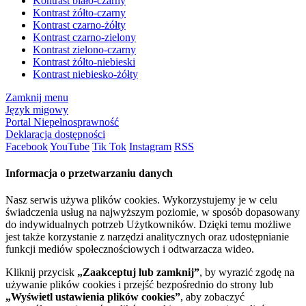
Kontrast biało-czarny
Kontrast żółto-czarny
Kontrast czarno-żółty
Kontrast czarno-zielony
Kontrast zielono-czarny
Kontrast żółto-niebieski
Kontrast niebiesko-żółty
Zamknij menu
Język migowy
Portal Niepełnosprawność
Deklaracja dostępności
Facebook
YouTube
Tik Tok
Instagram
RSS
Informacja o przetwarzaniu danych
Nasz serwis używa plików cookies. Wykorzystujemy je w celu
świadczenia usług na najwyższym poziomie, w sposób dopasowany
do indywidualnych potrzeb Użytkowników. Dzięki temu możliwe
jest także korzystanie z narzędzi analitycznych oraz udostępnianie
funkcji mediów społecznościowych i odtwarzacza wideo.
Kliknij przycisk
„Zaakceptuj lub zamknij”
, by wyrazić zgodę na
używanie plików cookies i przejść bezpośrednio do strony lub
„Wyświetl ustawienia plików cookies”
, aby zobaczyć