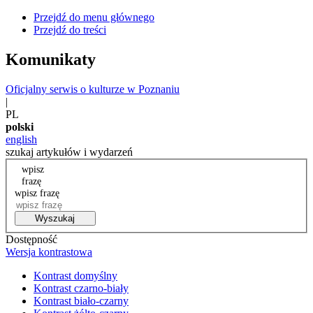
Przejdź do menu głównego
Przejdź do treści
Komunikaty
Oficjalny serwis o kulturze w Poznaniu
|
PL
polski
english
szukaj artykułów i wydarzeń
wpisz
frazę
wpisz frazę
Wyszukaj
Dostępność
Wersja kontrastowa
Kontrast domyślny
Kontrast czarno-biały
Kontrast biało-czarny