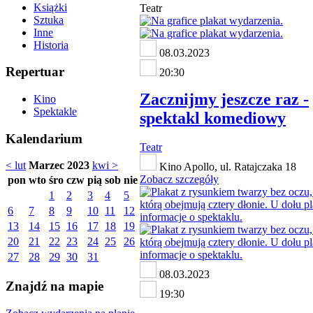
Książki
Teatr
Sztuka
Inne
Historia
08.03.2023
Repertuar
20:30
Zacznijmy jeszcze raz -
Kino
Spektakle
spektakl komediowy
Kalendarium
Teatr
< lut
Marzec 2023
kwi >
Kino Apollo, ul. Ratajczaka 18
Zobacz szczegóły
pon
wto
śro
czw
pią
sob
nie
1
2
3
4
5
6
7
8
9
10
11
12
13
14
15
16
17
18
19
20
21
22
23
24
25
26
27
28
29
30
31
08.03.2023
Znajdź na mapie
19:30