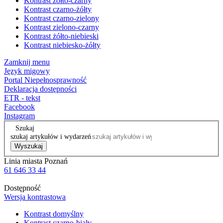
Kontrast żółto-czarny
Kontrast czarno-żółty
Kontrast czarno-zielony
Kontrast zielono-czarny
Kontrast żółto-niebieski
Kontrast niebiesko-żółty
Zamknij menu
Język migowy
Portal Niepełnosprawność
Deklaracja dostępności
ETR - tekst
Facebook
Instagram
Szukaj
szukaj artykułów i wydarzeń
Wyszukaj
Linia miasta Poznań
61 646 33 44
Dostępność
Wersja kontrastowa
Kontrast domyślny
Kontrast czarno-biały