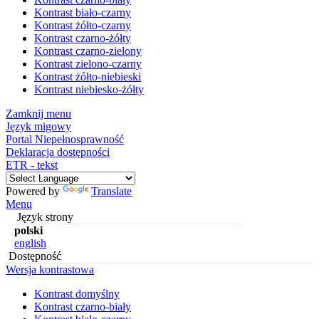
Kontrast biało-czarny
Kontrast żółto-czarny
Kontrast czarno-żółty
Kontrast czarno-zielony
Kontrast zielono-czarny
Kontrast żółto-niebieski
Kontrast niebiesko-żółty
Zamknij menu
Język migowy
Portal Niepełnosprawność
Deklaracja dostępności
ETR - tekst
Powered by
Translate
Menu
Język strony
polski
english
Dostępność
Wersja kontrastowa
Kontrast domyślny
Kontrast czarno-biały