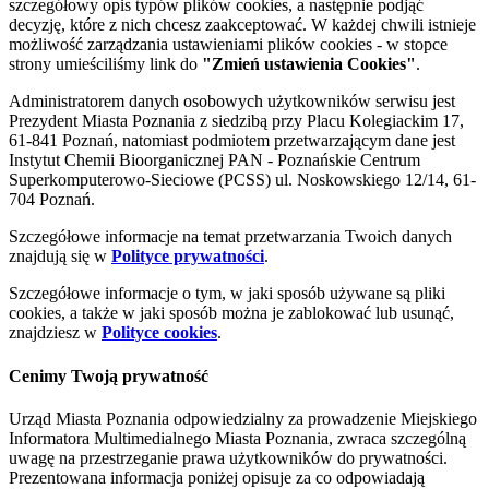
szczegółowy opis typów plików cookies, a następnie podjąć
decyzję, które z nich chcesz zaakceptować. W każdej chwili istnieje
możliwość zarządzania ustawieniami plików cookies - w stopce
strony umieściliśmy link do
"Zmień ustawienia Cookies"
.
Administratorem danych osobowych użytkowników serwisu jest
Prezydent Miasta Poznania z siedzibą przy Placu Kolegiackim 17,
61-841 Poznań, natomiast podmiotem przetwarzającym dane jest
Instytut Chemii Bioorganicznej PAN - Poznańskie Centrum
Superkomputerowo-Sieciowe (PCSS) ul. Noskowskiego 12/14, 61-
704 Poznań.
Szczegółowe informacje na temat przetwarzania Twoich danych
znajdują się w
Polityce prywatności
.
Szczegółowe informacje o tym, w jaki sposób używane są pliki
cookies, a także w jaki sposób można je zablokować lub usunąć,
znajdziesz w
Polityce cookies
.
Cenimy Twoją prywatność
Urząd Miasta Poznania odpowiedzialny za prowadzenie Miejskiego
Informatora Multimedialnego Miasta Poznania, zwraca szczególną
uwagę na przestrzeganie prawa użytkowników do prywatności.
Prezentowana informacja poniżej opisuje za co odpowiadają