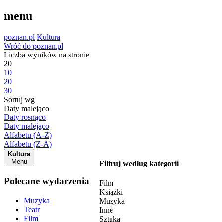
menu
poznan.pl
Kultura
Wróć do poznan.pl
Liczba wyników na stronie
20
10
20
30
Sortuj wg
Daty malejąco
Daty rosnąco
Daty malejąco
Alfabetu (A-Z)
Alfabetu (Z-A)
Kultura
Menu
Filtruj według kategorii
Polecane wydarzenia
Film
Książki
Muzyka
Muzyka
Teatr
Inne
Film
Sztuka