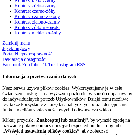
Kontrast biało-czarny
Kontrast żółto-czarny
Kontrast czarno-żółty
Kontrast czarno-zielony
Kontrast zielono-czarny
Kontrast żółto-niebieski
Kontrast niebiesko-żółty
Zamknij menu
Język migowy
Portal Niepełnosprawność
Deklaracja dostępności
Facebook
YouTube
Tik Tok
Instagram
RSS
Informacja o przetwarzaniu danych
Nasz serwis używa plików cookies. Wykorzystujemy je w celu
świadczenia usług na najwyższym poziomie, w sposób dopasowany
do indywidualnych potrzeb Użytkowników. Dzięki temu możliwe
jest także korzystanie z narzędzi analitycznych oraz udostępnianie
funkcji mediów społecznościowych i odtwarzacza wideo.
Kliknij przycisk
„Zaakceptuj lub zamknij”
, by wyrazić zgodę na
używanie plików cookies i przejść bezpośrednio do strony lub
„Wyświetl ustawienia plików cookies”
, aby zobaczyć