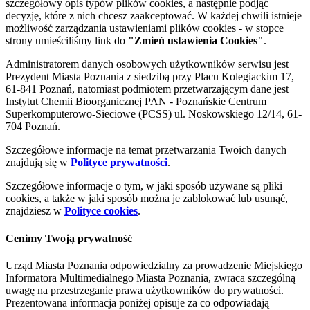
szczegółowy opis typów plików cookies, a następnie podjąć
decyzję, które z nich chcesz zaakceptować. W każdej chwili istnieje
możliwość zarządzania ustawieniami plików cookies - w stopce
strony umieściliśmy link do
"Zmień ustawienia Cookies"
.
Administratorem danych osobowych użytkowników serwisu jest
Prezydent Miasta Poznania z siedzibą przy Placu Kolegiackim 17,
61-841 Poznań, natomiast podmiotem przetwarzającym dane jest
Instytut Chemii Bioorganicznej PAN - Poznańskie Centrum
Superkomputerowo-Sieciowe (PCSS) ul. Noskowskiego 12/14, 61-
704 Poznań.
Szczegółowe informacje na temat przetwarzania Twoich danych
znajdują się w
Polityce prywatności
.
Szczegółowe informacje o tym, w jaki sposób używane są pliki
cookies, a także w jaki sposób można je zablokować lub usunąć,
znajdziesz w
Polityce cookies
.
Cenimy Twoją prywatność
Urząd Miasta Poznania odpowiedzialny za prowadzenie Miejskiego
Informatora Multimedialnego Miasta Poznania, zwraca szczególną
uwagę na przestrzeganie prawa użytkowników do prywatności.
Prezentowana informacja poniżej opisuje za co odpowiadają