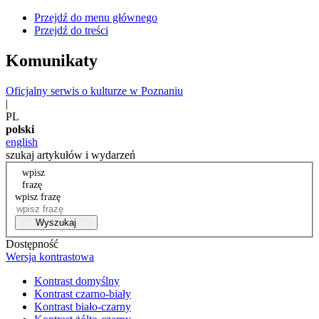
Przejdź do menu głównego
Przejdź do treści
Komunikaty
Oficjalny serwis o kulturze w Poznaniu
|
PL
polski
english
szukaj artykułów i wydarzeń
wpisz
frazę
wpisz frazę
Wyszukaj
Dostępność
Wersja kontrastowa
Kontrast domyślny
Kontrast czarno-biały
Kontrast biało-czarny