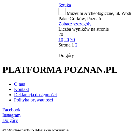
Sztuka
Muzeum Archeologiczne, ul. Wodn
Pałac Górków, Poznań
Zobacz szczegóły
Liczba wyników na stronie
20
10
20
30
Strona
1
2
następna strona
Do góry
PLATFORMA POZNAN.PL
O nas
Kontakt
Deklaracja dostępności
Polityka prywatności
Facebook
Instagram
Do góry
© Wydawnictwo Miejskie Posnania