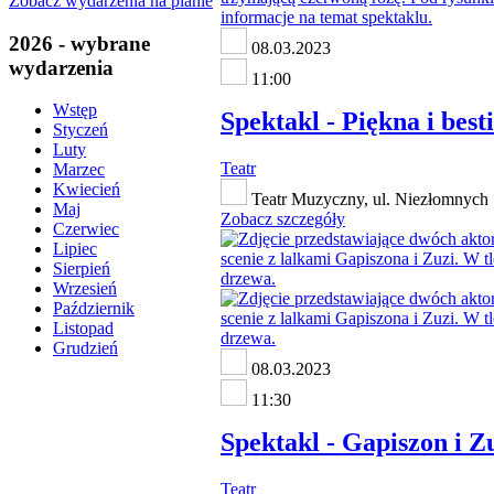
Zobacz wydarzenia na planie
2026 - wybrane
08.03.2023
wydarzenia
11:00
Wstęp
Spektakl - Piękna i best
Styczeń
Luty
Teatr
Marzec
Kwiecień
Teatr Muzyczny, ul. Niezłomnych 
Maj
Zobacz szczegóły
Czerwiec
Lipiec
Sierpień
Wrzesień
Październik
Listopad
Grudzień
08.03.2023
11:30
Spektakl - Gapiszon i Z
Teatr