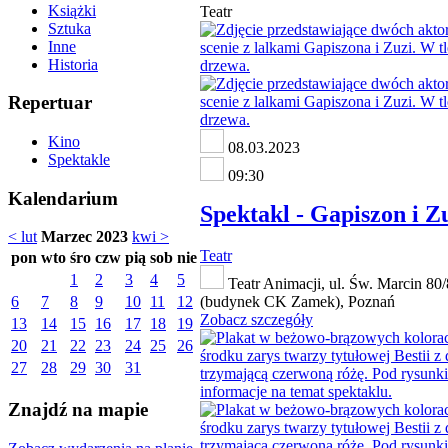
Książki
Teatr
Sztuka
Inne
Historia
Repertuar
Kino
08.03.2023
Spektakle
09:30
Kalendarium
Spektakl - Gapiszon i Z
< lut
Marzec 2023
kwi >
Teatr
pon
wto
śro
czw
pią
sob
nie
1
2
3
4
5
Teatr Animacji, ul. Św. Marcin 80
6
7
8
9
10
11
12
(budynek CK Zamek), Poznań
Zobacz szczegóły
13
14
15
16
17
18
19
20
21
22
23
24
25
26
27
28
29
30
31
Znajdź na mapie