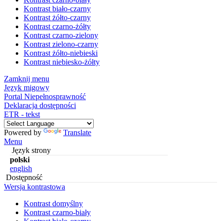
Kontrast biało-czarny
Kontrast żółto-czarny
Kontrast czarno-żółty
Kontrast czarno-zielony
Kontrast zielono-czarny
Kontrast żółto-niebieski
Kontrast niebiesko-żółty
Zamknij menu
Język migowy
Portal Niepełnosprawność
Deklaracja dostępności
ETR - tekst
Powered by
Translate
Menu
Język strony
polski
english
Dostępność
Wersja kontrastowa
Kontrast domyślny
Kontrast czarno-biały