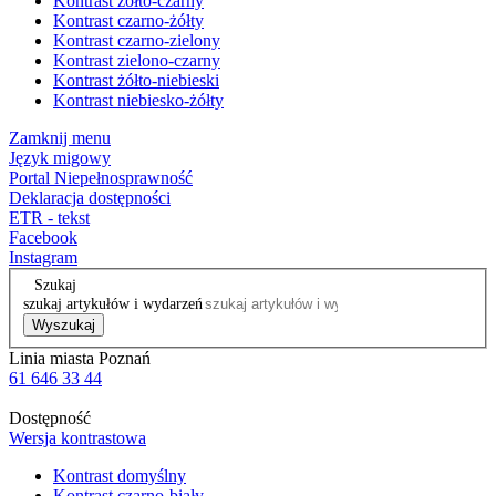
Kontrast żółto-czarny
Kontrast czarno-żółty
Kontrast czarno-zielony
Kontrast zielono-czarny
Kontrast żółto-niebieski
Kontrast niebiesko-żółty
Zamknij menu
Język migowy
Portal Niepełnosprawność
Deklaracja dostępności
ETR - tekst
Facebook
Instagram
Szukaj
szukaj artykułów i wydarzeń
Wyszukaj
Linia miasta Poznań
61 646 33 44
Dostępność
Wersja kontrastowa
Kontrast domyślny
Kontrast czarno-biały