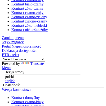
Kontrast biało-czarny
Kontrast żółto-czarny
Kontrast czarno-żółty
Kontrast czarno-zielony
Kontrast zielono-czarny
Kontrast żółto-niebieski
Kontrast niebiesko-żółty
Zamknij menu
Język migowy
Portal Niepełnosprawność
Deklaracja dostępności
ETR - tekst
Powered by
Translate
Menu
Język strony
polski
english
Dostępność
Wersja kontrastowa
Kontrast domyślny
Kontrast czarno-biały