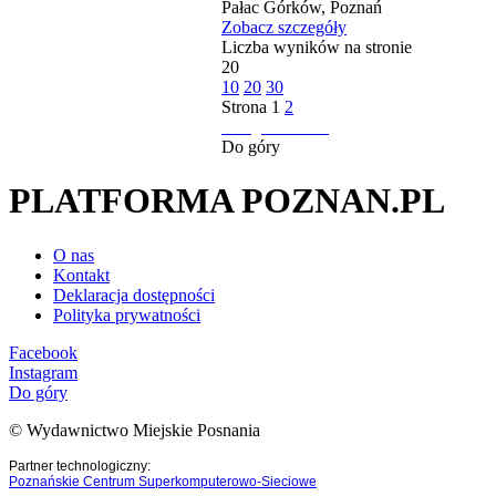
Pałac Górków, Poznań
Zobacz szczegóły
Liczba wyników na stronie
20
10
20
30
Strona
1
2
następna strona
Do góry
PLATFORMA POZNAN.PL
O nas
Kontakt
Deklaracja dostępności
Polityka prywatności
Facebook
Instagram
Do góry
© Wydawnictwo Miejskie Posnania
Partner technologiczny:
Poznańskie Centrum Superkomputerowo-Sieciowe