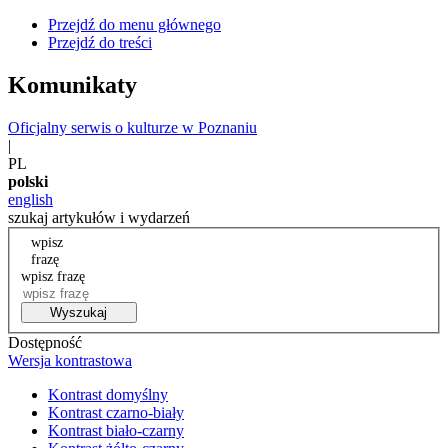
Przejdź do menu głównego
Przejdź do treści
Komunikaty
Oficjalny serwis o kulturze w Poznaniu
|
PL
polski
english
szukaj artykułów i wydarzeń
wpisz
frazę
wpisz frazę
Wyszukaj
Dostępność
Wersja kontrastowa
Kontrast domyślny
Kontrast czarno-biały
Kontrast biało-czarny