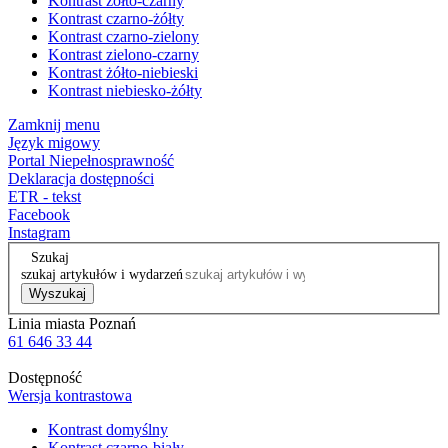
Kontrast żółto-czarny
Kontrast czarno-żółty
Kontrast czarno-zielony
Kontrast zielono-czarny
Kontrast żółto-niebieski
Kontrast niebiesko-żółty
Zamknij menu
Język migowy
Portal Niepełnosprawność
Deklaracja dostępności
ETR - tekst
Facebook
Instagram
Szukaj
szukaj artykułów i wydarzeń
Wyszukaj
Linia miasta Poznań
61 646 33 44
Dostępność
Wersja kontrastowa
Kontrast domyślny
Kontrast czarno-biały