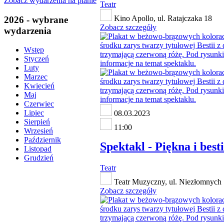
Zobacz wydarzenia na planie
Teatr
Kino Apollo, ul. Ratajczaka 18
2026 - wybrane
Zobacz szczegóły
wydarzenia
Wstęp
Styczeń
Luty
Marzec
Kwiecień
Maj
Czerwiec
Lipiec
08.03.2023
Sierpień
11:00
Wrzesień
Październik
Spektakl - Piękna i best
Listopad
Grudzień
Teatr
Teatr Muzyczny, ul. Niezłomnych 
Zobacz szczegóły