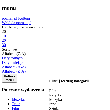
menu
poznan.pl
Kultura
Wróć do poznan.pl
Liczba wyników na stronie
20
10
20
30
Sortuj wg
Alfabetu (Z-A)
Daty rosnąco
Daty malejąco
Alfabetu (A-Z)
Alfabetu (Z-A)
Kultura
Menu
Filtruj według kategorii
Polecane wydarzenia
Film
Książki
Muzyka
Muzyka
Teatr
Inne
Film
Sztuka