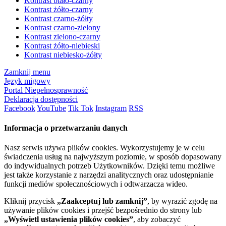
Kontrast biało-czarny
Kontrast żółto-czarny
Kontrast czarno-żółty
Kontrast czarno-zielony
Kontrast zielono-czarny
Kontrast żółto-niebieski
Kontrast niebiesko-żółty
Zamknij menu
Język migowy
Portal Niepełnosprawność
Deklaracja dostępności
Facebook
YouTube
Tik Tok
Instagram
RSS
Informacja o przetwarzaniu danych
Nasz serwis używa plików cookies. Wykorzystujemy je w celu
świadczenia usług na najwyższym poziomie, w sposób dopasowany
do indywidualnych potrzeb Użytkowników. Dzięki temu możliwe
jest także korzystanie z narzędzi analitycznych oraz udostępnianie
funkcji mediów społecznościowych i odtwarzacza wideo.
Kliknij przycisk
„Zaakceptuj lub zamknij”
, by wyrazić zgodę na
używanie plików cookies i przejść bezpośrednio do strony lub
„Wyświetl ustawienia plików cookies”
, aby zobaczyć