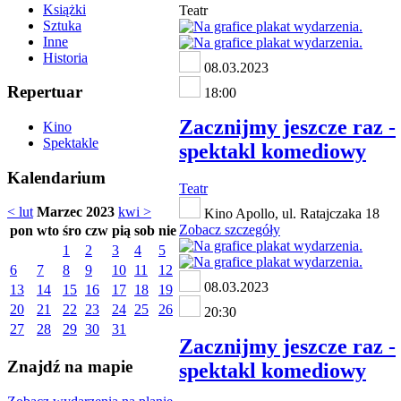
Książki
Teatr
Sztuka
Inne
Historia
08.03.2023
Repertuar
18:00
Zacznijmy jeszcze raz -
Kino
Spektakle
spektakl komediowy
Kalendarium
Teatr
< lut
Marzec 2023
kwi >
Kino Apollo, ul. Ratajczaka 18
Zobacz szczegóły
pon
wto
śro
czw
pią
sob
nie
1
2
3
4
5
6
7
8
9
10
11
12
08.03.2023
13
14
15
16
17
18
19
20
21
22
23
24
25
26
20:30
27
28
29
30
31
Zacznijmy jeszcze raz -
Znajdź na mapie
spektakl komediowy