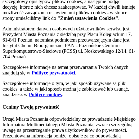
szczegółowy opis typów plików cookies, a następnie podjąć
decyzję, które z nich chcesz zaakceptować. W każdej chwili istnieje
możliwość zarządzania ustawieniami plików cookies - w stopce
strony umieściliśmy link do
"Zmień ustawienia Cookies"
.
Administratorem danych osobowych użytkowników serwisu jest
Prezydent Miasta Poznania z siedzibą przy Placu Kolegiackim 17,
61-841 Poznań, natomiast podmiotem przetwarzającym dane jest
Instytut Chemii Bioorganicznej PAN - Poznańskie Centrum
Superkomputerowo-Sieciowe (PCSS) ul. Noskowskiego 12/14, 61-
704 Poznań.
Szczegółowe informacje na temat przetwarzania Twoich danych
znajdują się w
Polityce prywatności
.
Szczegółowe informacje o tym, w jaki sposób używane są pliki
cookies, a także w jaki sposób można je zablokować lub usunąć,
znajdziesz w
Polityce cookies
.
Cenimy Twoją prywatność
Urząd Miasta Poznania odpowiedzialny za prowadzenie Miejskiego
Informatora Multimedialnego Miasta Poznania, zwraca szczególną
uwagę na przestrzeganie prawa użytkowników do prywatności.
Prezentowana informacja poniżej opisuje za co odpowiadają