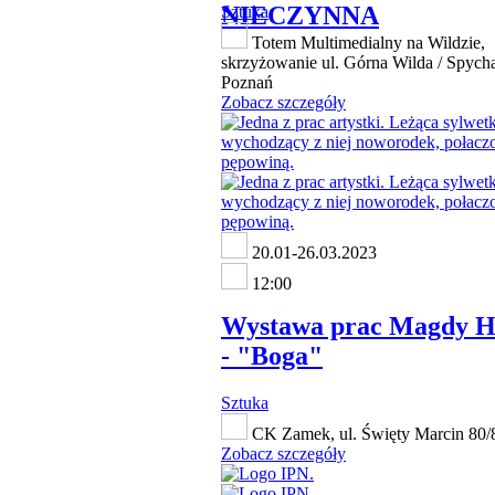
NIECZYNNA
Sztuka
Totem Multimedialny na Wildzie,
skrzyżowanie ul. Górna Wilda / Spycha
Poznań
Zobacz szczegóły
20.01-26.03.2023
12:00
Wystawa prac Magdy H
- "Boga"
Sztuka
CK Zamek, ul. Święty Marcin 80/
Zobacz szczegóły