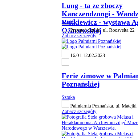
Lung - ta ze zboczy
Kanczendzongi - Wandz
Rutkiewicz - wystawa A
Sztuka
Ożarowskiej
Przystań Sztuki, ul. Roosvelta 22
Zobacz szczegóły
16.01-12.02.2023
Ferie zimowe w Palmia
Poznańskiej
Sztuka
Palmiarnia Poznańska, ul. Matejki
Zobacz szczegóły