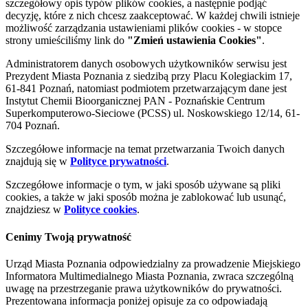
szczegółowy opis typów plików cookies, a następnie podjąć
decyzję, które z nich chcesz zaakceptować. W każdej chwili istnieje
możliwość zarządzania ustawieniami plików cookies - w stopce
strony umieściliśmy link do
"Zmień ustawienia Cookies"
.
Administratorem danych osobowych użytkowników serwisu jest
Prezydent Miasta Poznania z siedzibą przy Placu Kolegiackim 17,
61-841 Poznań, natomiast podmiotem przetwarzającym dane jest
Instytut Chemii Bioorganicznej PAN - Poznańskie Centrum
Superkomputerowo-Sieciowe (PCSS) ul. Noskowskiego 12/14, 61-
704 Poznań.
Szczegółowe informacje na temat przetwarzania Twoich danych
znajdują się w
Polityce prywatności
.
Szczegółowe informacje o tym, w jaki sposób używane są pliki
cookies, a także w jaki sposób można je zablokować lub usunąć,
znajdziesz w
Polityce cookies
.
Cenimy Twoją prywatność
Urząd Miasta Poznania odpowiedzialny za prowadzenie Miejskiego
Informatora Multimedialnego Miasta Poznania, zwraca szczególną
uwagę na przestrzeganie prawa użytkowników do prywatności.
Prezentowana informacja poniżej opisuje za co odpowiadają