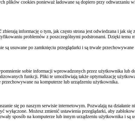
ych plików cookies ponieważ ładowane są dopiero przy odtwarzaniu wid
ierają informację o tym, jak często strona jest odwiedzana i jak się z 
ntyfikowaniu problemów z poszczególnymi podstronami. Dzięki temu mo
 nie są usuwane po zamknięciu przeglądarki i są trwale przechowywane
rzypomnienie sobie informacji wprowadzonych przez użytkownika lub 
nalizowanych funkcji. Pliki te umożliwiają także optymalizację użytko
ale przechowywane na komputerze lub urządzeniu użytkownika.
szanie się po naszym serwisie internetowym. Pozwalają na działanie ni
yć wyłączone. Możesz zmienić ustawienia przeglądarki, aby zablokować
trwały sposób na komputerze lub innym urządzeniu użytkownika i są u