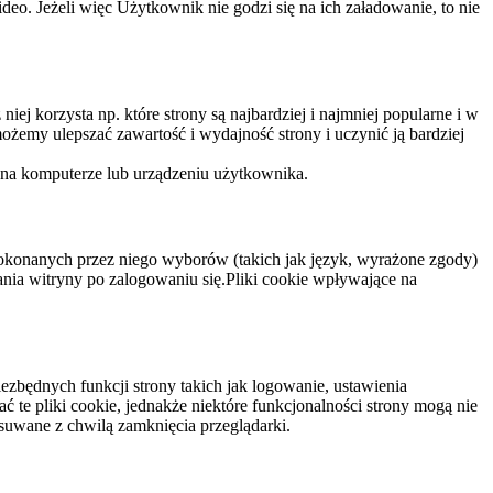
eo. Jeżeli więc Użytkownik nie godzi się na ich załadowanie, to nie
niej korzysta np. które strony są najbardziej i najmniej popularne i w
żemy ulepszać zawartość i wydajność strony i uczynić ją bardziej
 na komputerze lub urządzeniu użytkownika.
dokonanych przez niego wyborów (takich jak język, wyrażone zgody)
wania witryny po zalogowaniu się.Pliki cookie wpływające na
ezbędnych funkcji strony takich jak logowanie, ustawienia
 te pliki cookie, jednakże niektóre funkcjonalności strony mogą nie
suwane z chwilą zamknięcia przeglądarki.