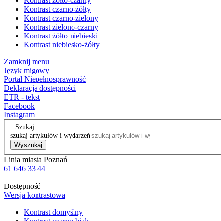
Kontrast żółto-czarny
Kontrast czarno-żółty
Kontrast czarno-zielony
Kontrast zielono-czarny
Kontrast żółto-niebieski
Kontrast niebiesko-żółty
Zamknij menu
Język migowy
Portal Niepełnosprawność
Deklaracja dostępności
ETR - tekst
Facebook
Instagram
Szukaj
szukaj artykułów i wydarzeń
Wyszukaj
Linia miasta Poznań
61 646 33 44
Dostępność
Wersja kontrastowa
Kontrast domyślny
Kontrast czarno-biały