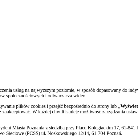
dczenia usług na najwyższym poziomie, w sposób dopasowany do indy
diów społecznościowych i odtwarzacza wideo.
żywanie plików cookies i przejść bezpośrednio do strony lub
„Wyświetl
sz zaakceptować. W każdej chwili istnieje możliwość zarządzania ustaw
ent Miasta Poznania z siedzibą przy Placu Kolegiackim 17, 61-841 P
o-Sieciowe (PCSS) ul. Noskowskiego 12/14, 61-704 Poznań.