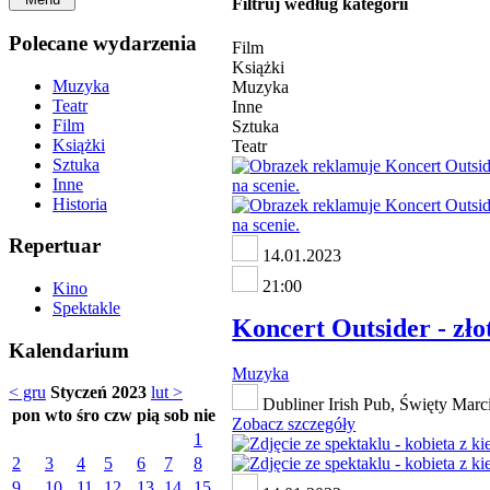
Filtruj według kategorii
Polecane wydarzenia
Film
Książki
Muzyka
Muzyka
Teatr
Inne
Film
Sztuka
Książki
Teatr
Sztuka
Inne
Historia
Repertuar
14.01.2023
21:00
Kino
Spektakle
Koncert Outsider - zło
Kalendarium
Muzyka
< gru
Styczeń 2023
lut >
Dubliner Irish Pub, Święty Marc
pon
wto
śro
czw
pią
sob
nie
Zobacz szczegóły
1
2
3
4
5
6
7
8
9
10
11
12
13
14
15