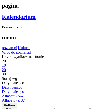
pagina
Kalendarium
Pominąłeś menu
menu
poznan.pl
Kultura
Wróć do poznan.pl
Liczba wyników na stronie
20
10
20
30
Sortuj wg
Daty malejąco
Daty rosnąco
Daty malejąco
Alfabetu (A-Z)
Alfabetu (Z-A)
Kultura
Menu