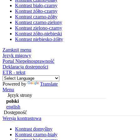
Kontrast biało-czarny
Kontrast żółto-czarny
Kontrast czarno-żółty
Kontrast czarno-zielony
Kontrast zielono-czarny
Kontrast żółto-niebieski
Kontrast niebiesko-żółty
Zamknij menu
Język migowy
Portal Niepełnosprawność
Deklaracja dostępności
ETR - tekst
Powered by
Translate
Menu
Język strony
polski
english
Dostępność
Wersja kontrastowa
Kontrast domyślny
Kontrast czarno-biały