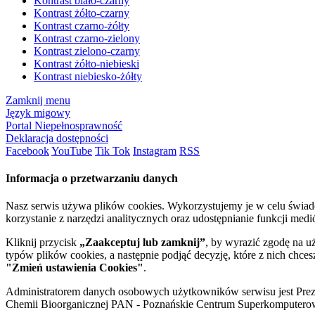
Kontrast biało-czarny
Kontrast żółto-czarny
Kontrast czarno-żółty
Kontrast czarno-zielony
Kontrast zielono-czarny
Kontrast żółto-niebieski
Kontrast niebiesko-żółty
Zamknij menu
Język migowy
Portal Niepełnosprawność
Deklaracja dostępności
Facebook
YouTube
Tik Tok
Instagram
RSS
Informacja o przetwarzaniu danych
Nasz serwis używa plików cookies. Wykorzystujemy je w celu świa
korzystanie z narzędzi analitycznych oraz udostępnianie funkcji me
Kliknij przycisk
„Zaakceptuj lub zamknij”
, by wyrazić zgodę na u
typów plików cookies, a następnie podjąć decyzję, które z nich chce
"Zmień ustawienia Cookies"
.
Administratorem danych osobowych użytkowników serwisu jest Prezyd
Chemii Bioorganicznej PAN - Poznańskie Centrum Superkomputerow