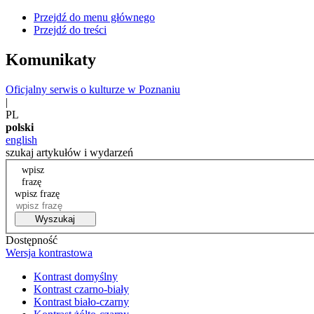
Przejdź do menu głównego
Przejdź do treści
Komunikaty
Oficjalny serwis o kulturze w Poznaniu
|
PL
polski
english
szukaj artykułów i wydarzeń
wpisz
frazę
wpisz frazę
Wyszukaj
Dostępność
Wersja kontrastowa
Kontrast domyślny
Kontrast czarno-biały
Kontrast biało-czarny