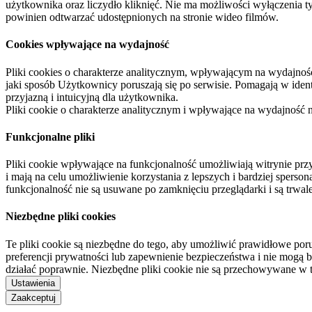
użytkownika oraz liczydło kliknięć. Nie ma możliwości wyłączenia t
powinien odtwarzać udostępnionych na stronie wideo filmów.
Cookies wpływające na wydajność
Pliki cookies o charakterze analitycznym, wpływającym na wydajność zb
jaki sposób Użytkownicy poruszają się po serwisie. Pomagają w ide
przyjazną i intuicyjną dla użytkownika.
Pliki cookie o charakterze analitycznym i wpływające na wydajność
Funkcjonalne pliki
Pliki cookie wpływające na funkcjonalność umożliwiają witrynie p
i mają na celu umożliwienie korzystania z lepszych i bardziej sperso
funkcjonalność nie są usuwane po zamknięciu przeglądarki i są trw
Niezbędne pliki cookies
Te pliki cookie są niezbędne do tego, aby umożliwić prawidłowe poru
preferencji prywatności lub zapewnienie bezpieczeństwa i nie mogą b
działać poprawnie. Niezbędne pliki cookie nie są przechowywane w 
Ustawienia
Zaakceptuj