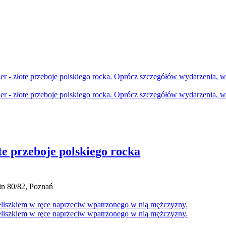
te przeboje polskiego rocka
in 80/82, Poznań