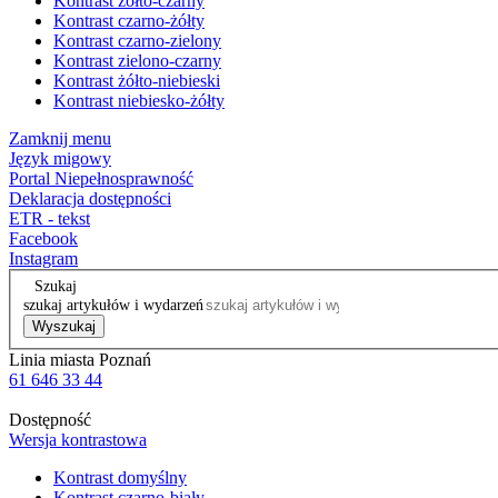
Kontrast żółto-czarny
Kontrast czarno-żółty
Kontrast czarno-zielony
Kontrast zielono-czarny
Kontrast żółto-niebieski
Kontrast niebiesko-żółty
Zamknij menu
Język migowy
Portal Niepełnosprawność
Deklaracja dostępności
ETR - tekst
Facebook
Instagram
Szukaj
szukaj artykułów i wydarzeń
Wyszukaj
Linia miasta Poznań
61 646 33 44
Dostępność
Wersja kontrastowa
Kontrast domyślny
Kontrast czarno-biały