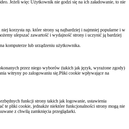
eo. Jeżeli więc Użytkownik nie godzi się na ich załadowanie, to nie
niej korzysta np. które strony są najbardziej i najmniej popularne i w
żemy ulepszać zawartość i wydajność strony i uczynić ją bardziej
 na komputerze lub urządzeniu użytkownika.
dokonanych przez niego wyborów (takich jak język, wyrażone zgody)
wania witryny po zalogowaniu się.Pliki cookie wpływające na
ezbędnych funkcji strony takich jak logowanie, ustawienia
 te pliki cookie, jednakże niektóre funkcjonalności strony mogą nie
suwane z chwilą zamknięcia przeglądarki.