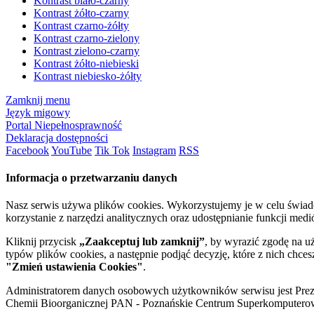
Kontrast biało-czarny
Kontrast żółto-czarny
Kontrast czarno-żółty
Kontrast czarno-zielony
Kontrast zielono-czarny
Kontrast żółto-niebieski
Kontrast niebiesko-żółty
Zamknij menu
Język migowy
Portal Niepełnosprawność
Deklaracja dostępności
Facebook
YouTube
Tik Tok
Instagram
RSS
Informacja o przetwarzaniu danych
Nasz serwis używa plików cookies. Wykorzystujemy je w celu świa
korzystanie z narzędzi analitycznych oraz udostępnianie funkcji me
Kliknij przycisk
„Zaakceptuj lub zamknij”
, by wyrazić zgodę na u
typów plików cookies, a następnie podjąć decyzję, które z nich chce
"Zmień ustawienia Cookies"
.
Administratorem danych osobowych użytkowników serwisu jest Prezyd
Chemii Bioorganicznej PAN - Poznańskie Centrum Superkomputerow