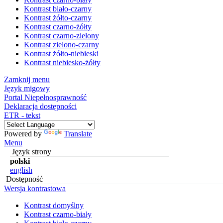
Kontrast biało-czarny
Kontrast żółto-czarny
Kontrast czarno-żółty
Kontrast czarno-zielony
Kontrast zielono-czarny
Kontrast żółto-niebieski
Kontrast niebiesko-żółty
Zamknij menu
Język migowy
Portal Niepełnosprawność
Deklaracja dostępności
ETR - tekst
Powered by
Translate
Menu
Język strony
polski
english
Dostępność
Wersja kontrastowa
Kontrast domyślny
Kontrast czarno-biały