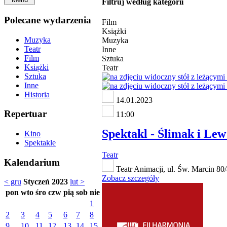
Filtruj według kategorii
Polecane wydarzenia
Film
Książki
Muzyka
Muzyka
Teatr
Inne
Film
Sztuka
Książki
Teatr
Sztuka
Inne
Historia
14.01.2023
Repertuar
11:00
Spektakl - Ślimak i Lew
Kino
Spektakle
Teatr
Kalendarium
Teatr Animacji, ul. Św. Marcin 8
Zobacz szczegóły
< gru
Styczeń 2023
lut >
pon
wto
śro
czw
pią
sob
nie
1
2
3
4
5
6
7
8
9
10
11
12
13
14
15