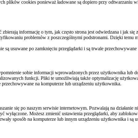
ych plików cookies ponieważ ładowane są dopiero przy odtwarzaniu wid
ierają informację o tym, jak często strona jest odwiedzana i jak się z 
ntyfikowaniu problemów z poszczególnymi podstronami. Dzięki temu mo
 nie są usuwane po zamknięciu przeglądarki i są trwale przechowywane
rzypomnienie sobie informacji wprowadzonych przez użytkownika lub 
nalizowanych funkcji. Pliki te umożliwiają także optymalizację użytko
ale przechowywane na komputerze lub urządzeniu użytkownika.
szanie się po naszym serwisie internetowym. Pozwalają na działanie ni
yć wyłączone. Możesz zmienić ustawienia przeglądarki, aby zablokować
trwały sposób na komputerze lub innym urządzeniu użytkownika i są u