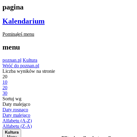
pagina
Kalendarium
Pominąłeś menu
menu
poznan.pl
Kultura
Wróć do poznan.pl
Liczba wyników na stronie
20
10
20
30
Sortuj wg
Daty malejąco
Daty rosnąco
Daty malejąco
Alfabetu (A-Z)
Alfabetu (Z-A)
Kultura
Menu