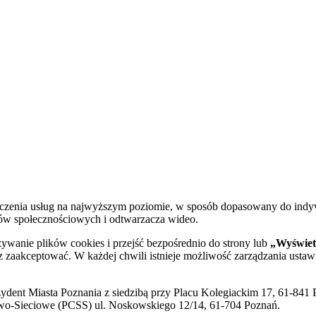
dczenia usług na najwyższym poziomie, w sposób dopasowany do indy
diów społecznościowych i odtwarzacza wideo.
żywanie plików cookies i przejść bezpośrednio do strony lub
„Wyświetl
sz zaakceptować. W każdej chwili istnieje możliwość zarządzania ustaw
ent Miasta Poznania z siedzibą przy Placu Kolegiackim 17, 61-841 P
o-Sieciowe (PCSS) ul. Noskowskiego 12/14, 61-704 Poznań.