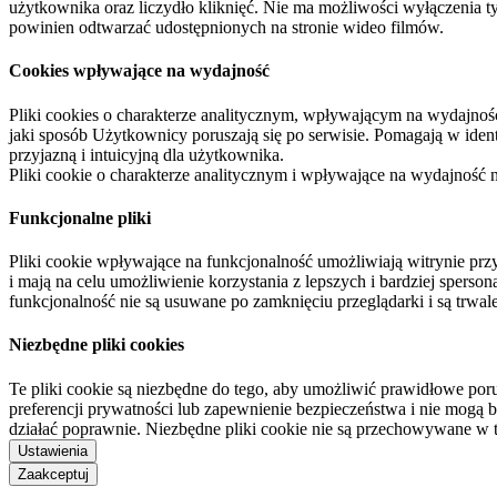
użytkownika oraz liczydło kliknięć. Nie ma możliwości wyłączenia t
powinien odtwarzać udostępnionych na stronie wideo filmów.
Cookies wpływające na wydajność
Pliki cookies o charakterze analitycznym, wpływającym na wydajność zb
jaki sposób Użytkownicy poruszają się po serwisie. Pomagają w ide
przyjazną i intuicyjną dla użytkownika.
Pliki cookie o charakterze analitycznym i wpływające na wydajność
Funkcjonalne pliki
Pliki cookie wpływające na funkcjonalność umożliwiają witrynie p
i mają na celu umożliwienie korzystania z lepszych i bardziej sperso
funkcjonalność nie są usuwane po zamknięciu przeglądarki i są trw
Niezbędne pliki cookies
Te pliki cookie są niezbędne do tego, aby umożliwić prawidłowe poru
preferencji prywatności lub zapewnienie bezpieczeństwa i nie mogą b
działać poprawnie. Niezbędne pliki cookie nie są przechowywane w 
Ustawienia
Zaakceptuj