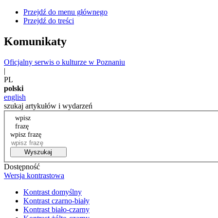
Przejdź do menu głównego
Przejdź do treści
Komunikaty
Oficjalny serwis o kulturze w Poznaniu
|
PL
polski
english
szukaj artykułów i wydarzeń
wpisz
frazę
wpisz frazę
Wyszukaj
Dostępność
Wersja kontrastowa
Kontrast domyślny
Kontrast czarno-biały
Kontrast biało-czarny