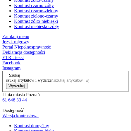
Kontrast żółto-czarny
Kontrast czarno-żółty
Kontrast czarno-zielony
Kontrast zielono-czarny
Kontrast żółto-niebieski
Kontrast niebiesko-żółty
Zamknij menu
Język migowy
Portal Niepełnosprawność
Deklaracja dostępności
ETR - tekst
Facebook
Instagram
Szukaj
szukaj artykułów i wydarzeń
Wyszukaj
Linia miasta Poznań
61 646 33 44
Dostępność
Wersja kontrastowa
Kontrast domyślny
Kontrast czarno-biały