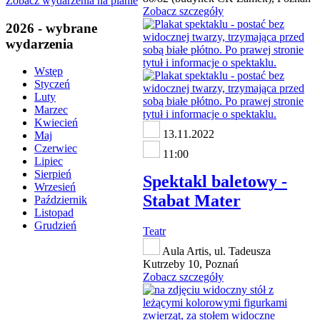
Zobacz wydarzenia na planie
Zobacz szczegóły
2026 - wybrane
wydarzenia
Wstęp
Styczeń
Luty
Marzec
Kwiecień
13.11.2022
Maj
Czerwiec
11:00
Lipiec
Sierpień
Spektakl baletowy -
Wrzesień
Stabat Mater
Październik
Listopad
Grudzień
Teatr
Aula Artis, ul. Tadeusza
Kutrzeby 10, Poznań
Zobacz szczegóły