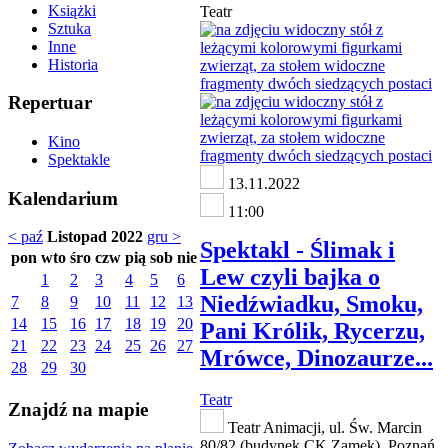
Książki
Teatr
Sztuka
Inne
Historia
Repertuar
Kino
Spektakle
13.11.2022
Kalendarium
11:00
< paź
Listopad 2022
gru >
Spektakl - Ślimak i
pon
wto
śro
czw
pią
sob
nie
Lew czyli bajka o
1
2
3
4
5
6
Niedźwiadku, Smoku,
7
8
9
10
11
12
13
14
15
16
17
18
19
20
Pani Królik, Rycerzu,
21
22
23
24
25
26
27
Mrówce, Dinozaurze...
28
29
30
Teatr
Znajdź na mapie
Teatr Animacji, ul. Św. Marcin
80/82 (budynek CK Zamek), Poznań