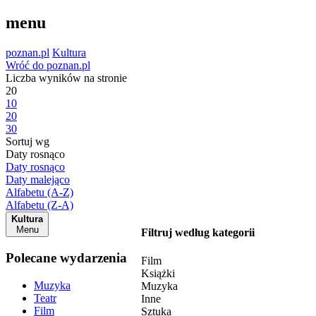
menu
poznan.pl
Kultura
Wróć do poznan.pl
Liczba wyników na stronie
20
10
20
30
Sortuj wg
Daty rosnąco
Daty rosnąco
Daty malejąco
Alfabetu (A-Z)
Alfabetu (Z-A)
Kultura
Menu
Filtruj według kategorii
Polecane wydarzenia
Film
Książki
Muzyka
Muzyka
Teatr
Inne
Film
Sztuka