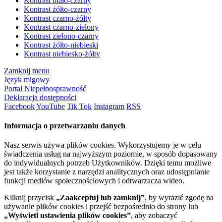
Kontrast biało-czarny
Kontrast żółto-czarny
Kontrast czarno-żółty
Kontrast czarno-zielony
Kontrast zielono-czarny
Kontrast żółto-niebieski
Kontrast niebiesko-żółty
Zamknij menu
Język migowy
Portal Niepełnosprawność
Deklaracja dostępności
Facebook
YouTube
Tik Tok
Instagram
RSS
Informacja o przetwarzaniu danych
Nasz serwis używa plików cookies. Wykorzystujemy je w celu
świadczenia usług na najwyższym poziomie, w sposób dopasowany
do indywidualnych potrzeb Użytkowników. Dzięki temu możliwe
jest także korzystanie z narzędzi analitycznych oraz udostępnianie
funkcji mediów społecznościowych i odtwarzacza wideo.
Kliknij przycisk
„Zaakceptuj lub zamknij”
, by wyrazić zgodę na
używanie plików cookies i przejść bezpośrednio do strony lub
„Wyświetl ustawienia plików cookies”
, aby zobaczyć