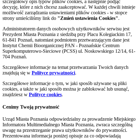
szczegółowy opis typów plików cookies, a następnie podjąć
decyzję, które z nich chcesz zaakceptować. W każdej chwili istnieje
możliwość zarządzania ustawieniami plików cookies - w stopce
strony umieściliśmy link do
"Zmień ustawienia Cookies"
.
Administratorem danych osobowych użytkowników serwisu jest
Prezydent Miasta Poznania z siedzibą przy Placu Kolegiackim 17,
61-841 Poznań, natomiast podmiotem przetwarzającym dane jest
Instytut Chemii Bioorganicznej PAN - Poznańskie Centrum
Superkomputerowo-Sieciowe (PCSS) ul. Noskowskiego 12/14, 61-
704 Poznań.
Szczegółowe informacje na temat przetwarzania Twoich danych
znajdują się w
Polityce prywatności
.
Szczegółowe informacje o tym, w jaki sposób używane są pliki
cookies, a także w jaki sposób można je zablokować lub usunąć,
znajdziesz w
Polityce cookies
.
Cenimy Twoją prywatność
Urząd Miasta Poznania odpowiedzialny za prowadzenie Miejskiego
Informatora Multimedialnego Miasta Poznania, zwraca szczególną
uwagę na przestrzeganie prawa użytkowników do prywatności.
Prezentowana informacja poniżej opisuje za co odpowiadają