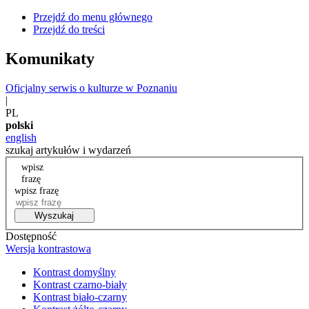
Przejdź do menu głównego
Przejdź do treści
Komunikaty
Oficjalny serwis o kulturze w Poznaniu
|
PL
polski
english
szukaj artykułów i wydarzeń
wpisz
frazę
wpisz frazę
Wyszukaj
Dostępność
Wersja kontrastowa
Kontrast domyślny
Kontrast czarno-biały
Kontrast biało-czarny