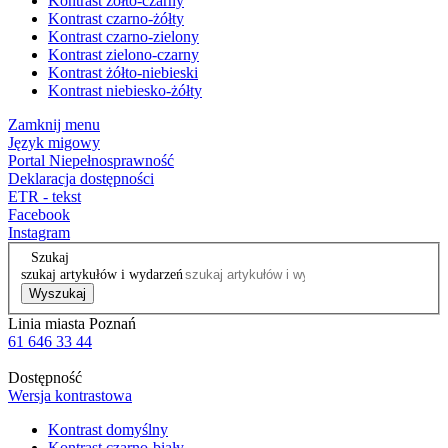
Kontrast żółto-czarny
Kontrast czarno-żółty
Kontrast czarno-zielony
Kontrast zielono-czarny
Kontrast żółto-niebieski
Kontrast niebiesko-żółty
Zamknij menu
Język migowy
Portal Niepełnosprawność
Deklaracja dostępności
ETR - tekst
Facebook
Instagram
Szukaj
szukaj artykułów i wydarzeń
Wyszukaj
Linia miasta Poznań
61 646 33 44
Dostępność
Wersja kontrastowa
Kontrast domyślny
Kontrast czarno-biały