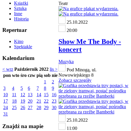
Książki
Teatr
Sztuka
Inne
Historia
25.10.2022
Repertuar
20:00
Show Me The Body -
Kino
Spektakle
koncert
Kalendarium
Muzyka
< wrz
Październik 2022
lis >
Pod Minogą, ul.
Nowowiejskiego 8
pon
wto
śro
czw
pią
sob
nie
Zobacz szczegóły
1
2
3
4
5
6
7
8
9
10
11
12
13
14
15
16
17
18
19
20
21
22
23
24
25
26
27
28
29
30
31
25.10.2022
Znajdź na mapie
11:00