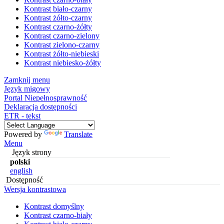
Kontrast biało-czarny
Kontrast żółto-czarny
Kontrast czarno-żółty
Kontrast czarno-zielony
Kontrast zielono-czarny
Kontrast żółto-niebieski
Kontrast niebiesko-żółty
Zamknij menu
Język migowy
Portal Niepełnosprawność
Deklaracja dostępności
ETR - tekst
Powered by
Translate
Menu
Język strony
polski
english
Dostępność
Wersja kontrastowa
Kontrast domyślny
Kontrast czarno-biały