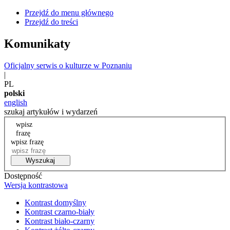
Przejdź do menu głównego
Przejdź do treści
Komunikaty
Oficjalny serwis o kulturze w Poznaniu
|
PL
polski
english
szukaj artykułów i wydarzeń
wpisz
frazę
wpisz frazę
Wyszukaj
Dostępność
Wersja kontrastowa
Kontrast domyślny
Kontrast czarno-biały
Kontrast biało-czarny