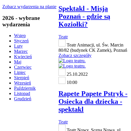
Zobacz wydarzenia na planie
Spektakl - Misja
Poznań - gdzie są
2026 - wybrane
Koziołki?
wydarzenia
Wstęp
Teatr
Styczeń
Teatr Animacji, ul. Św. Marcin
Luty
80/82 (budynek CK Zamek), Poznań
Marzec
Zobacz szczegóły
Kwiecień
Maj
Czerwiec
Lipiec
25.10.2022
Sierpień
10:00
Wrzesień
Październik
Rapete Papete Pstryk -
Listopad
Grudzień
Osiecka dla dziecka -
spektakl
Teatr
Teatr Nowy, Scena Nowa, ul.