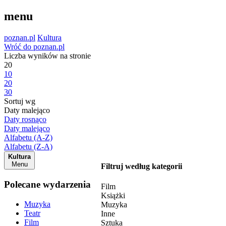
menu
poznan.pl
Kultura
Wróć do poznan.pl
Liczba wyników na stronie
20
10
20
30
Sortuj wg
Daty malejąco
Daty rosnąco
Daty malejąco
Alfabetu (A-Z)
Alfabetu (Z-A)
Kultura
Menu
Filtruj według kategorii
Polecane wydarzenia
Film
Książki
Muzyka
Muzyka
Teatr
Inne
Film
Sztuka