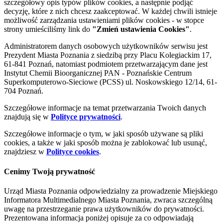
szczegółowy opis typów plików cookies, a następnie podjąć
decyzję, które z nich chcesz zaakceptować. W każdej chwili istnieje
możliwość zarządzania ustawieniami plików cookies - w stopce
strony umieściliśmy link do
"Zmień ustawienia Cookies"
.
Administratorem danych osobowych użytkowników serwisu jest
Prezydent Miasta Poznania z siedzibą przy Placu Kolegiackim 17,
61-841 Poznań, natomiast podmiotem przetwarzającym dane jest
Instytut Chemii Bioorganicznej PAN - Poznańskie Centrum
Superkomputerowo-Sieciowe (PCSS) ul. Noskowskiego 12/14, 61-
704 Poznań.
Szczegółowe informacje na temat przetwarzania Twoich danych
znajdują się w
Polityce prywatności
.
Szczegółowe informacje o tym, w jaki sposób używane są pliki
cookies, a także w jaki sposób można je zablokować lub usunąć,
znajdziesz w
Polityce cookies
.
Cenimy Twoją prywatność
Urząd Miasta Poznania odpowiedzialny za prowadzenie Miejskiego
Informatora Multimedialnego Miasta Poznania, zwraca szczególną
uwagę na przestrzeganie prawa użytkowników do prywatności.
Prezentowana informacja poniżej opisuje za co odpowiadają