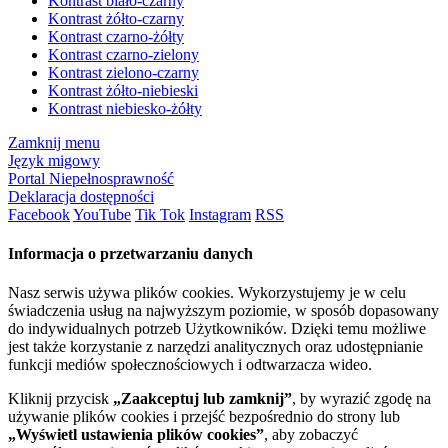
Kontrast biało-czarny
Kontrast żółto-czarny
Kontrast czarno-żółty
Kontrast czarno-zielony
Kontrast zielono-czarny
Kontrast żółto-niebieski
Kontrast niebiesko-żółty
Zamknij menu
Język migowy
Portal Niepełnosprawność
Deklaracja dostępności
Facebook
YouTube
Tik Tok
Instagram
RSS
Informacja o przetwarzaniu danych
Nasz serwis używa plików cookies. Wykorzystujemy je w celu
świadczenia usług na najwyższym poziomie, w sposób dopasowany
do indywidualnych potrzeb Użytkowników. Dzięki temu możliwe
jest także korzystanie z narzędzi analitycznych oraz udostępnianie
funkcji mediów społecznościowych i odtwarzacza wideo.
Kliknij przycisk
„Zaakceptuj lub zamknij”
, by wyrazić zgodę na
używanie plików cookies i przejść bezpośrednio do strony lub
„Wyświetl ustawienia plików cookies”
, aby zobaczyć