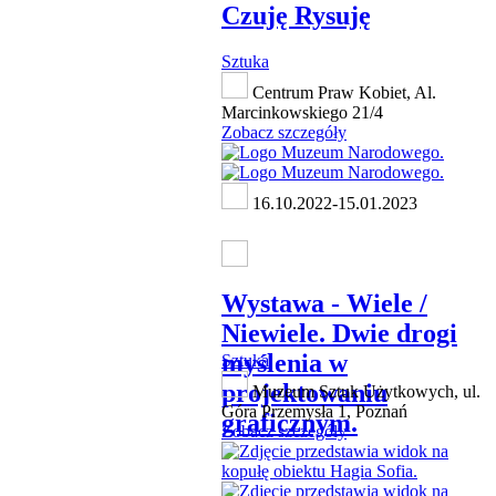
Czuję Rysuję
Sztuka
Centrum Praw Kobiet, Al.
Marcinkowskiego 21/4
Zobacz szczegóły
16.10.2022-15.01.2023
Wystawa - Wiele /
Niewiele. Dwie drogi
myślenia w
Sztuka
projektowaniu
Muzeum Sztuk Użytkowych, ul.
Góra Przemysła 1, Poznań
graficznym.
Zobacz szczegóły