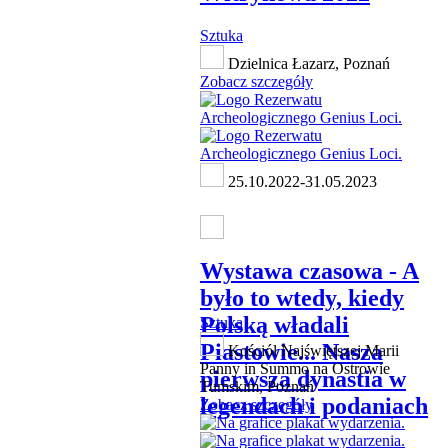
Sztuka
Dzielnica Łazarz, Poznań
Zobacz szczegóły
25.10.2022-31.05.2023
Wystawa czasowa - A
było to wtedy, kiedy
Polską władali
Sztuka
Piastowie... Nasza
Kościół Najświętszej Marii
Panny in Summo na Ostrowie
pierwsza dynastia w
Tumskim, Poznań
legendach i podaniach
Zobacz szczegóły