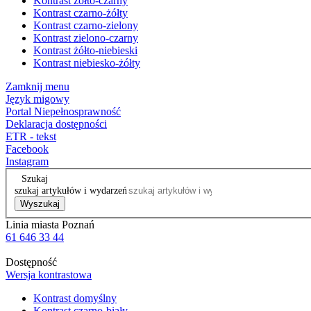
Kontrast żółto-czarny
Kontrast czarno-żółty
Kontrast czarno-zielony
Kontrast zielono-czarny
Kontrast żółto-niebieski
Kontrast niebiesko-żółty
Zamknij menu
Język migowy
Portal Niepełnosprawność
Deklaracja dostępności
ETR - tekst
Facebook
Instagram
Szukaj
szukaj artykułów i wydarzeń
Wyszukaj
Linia miasta Poznań
61 646 33 44
Dostępność
Wersja kontrastowa
Kontrast domyślny
Kontrast czarno-biały