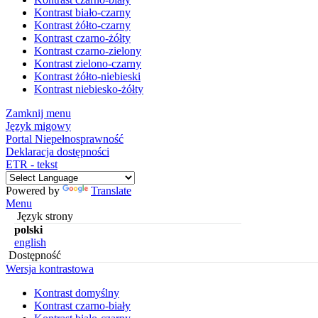
Kontrast biało-czarny
Kontrast żółto-czarny
Kontrast czarno-żółty
Kontrast czarno-zielony
Kontrast zielono-czarny
Kontrast żółto-niebieski
Kontrast niebiesko-żółty
Zamknij menu
Język migowy
Portal Niepełnosprawność
Deklaracja dostępności
ETR - tekst
Powered by
Translate
Menu
Język strony
polski
english
Dostępność
Wersja kontrastowa
Kontrast domyślny
Kontrast czarno-biały