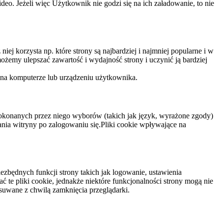
eo. Jeżeli więc Użytkownik nie godzi się na ich załadowanie, to nie
niej korzysta np. które strony są najbardziej i najmniej popularne i w
żemy ulepszać zawartość i wydajność strony i uczynić ją bardziej
 na komputerze lub urządzeniu użytkownika.
dokonanych przez niego wyborów (takich jak język, wyrażone zgody)
wania witryny po zalogowaniu się.Pliki cookie wpływające na
ezbędnych funkcji strony takich jak logowanie, ustawienia
 te pliki cookie, jednakże niektóre funkcjonalności strony mogą nie
suwane z chwilą zamknięcia przeglądarki.