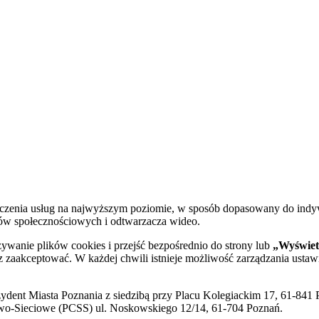
dczenia usług na najwyższym poziomie, w sposób dopasowany do indy
diów społecznościowych i odtwarzacza wideo.
żywanie plików cookies i przejść bezpośrednio do strony lub
„Wyświetl
sz zaakceptować. W każdej chwili istnieje możliwość zarządzania ustaw
ent Miasta Poznania z siedzibą przy Placu Kolegiackim 17, 61-841 P
o-Sieciowe (PCSS) ul. Noskowskiego 12/14, 61-704 Poznań.