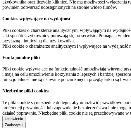
użytkownika oraz liczydło kliknięć. Nie ma możliwości wyłączenia t
powinien odtwarzać udostępnionych na stronie wideo filmów.
Cookies wpływające na wydajność
Pliki cookies o charakterze analitycznym, wpływającym na wydajność zb
jaki sposób Użytkownicy poruszają się po serwisie. Pomagają w ide
przyjazną i intuicyjną dla użytkownika.
Pliki cookie o charakterze analitycznym i wpływające na wydajność
Funkcjonalne pliki
Pliki cookie wpływające na funkcjonalność umożliwiają witrynie p
i mają na celu umożliwienie korzystania z lepszych i bardziej sperso
funkcjonalność nie są usuwane po zamknięciu przeglądarki i są trw
Niezbędne pliki cookies
Te pliki cookie są niezbędne do tego, aby umożliwić prawidłowe poru
preferencji prywatności lub zapewnienie bezpieczeństwa i nie mogą b
działać poprawnie. Niezbędne pliki cookie nie są przechowywane w 
Ustawienia
Zaakceptuj