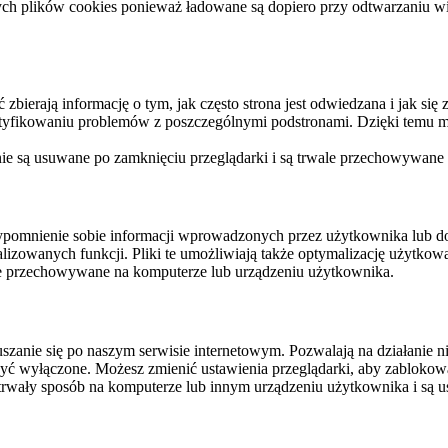
ych plików cookies ponieważ ładowane są dopiero przy odtwarzaniu wid
ierają informację o tym, jak często strona jest odwiedzana i jak się z 
ntyfikowaniu problemów z poszczególnymi podstronami. Dzięki temu mo
 nie są usuwane po zamknięciu przeglądarki i są trwale przechowywane
rzypomnienie sobie informacji wprowadzonych przez użytkownika lub 
nalizowanych funkcji. Pliki te umożliwiają także optymalizację użytko
ale przechowywane na komputerze lub urządzeniu użytkownika.
szanie się po naszym serwisie internetowym. Pozwalają na działanie ni
yć wyłączone. Możesz zmienić ustawienia przeglądarki, aby zablokować
trwały sposób na komputerze lub innym urządzeniu użytkownika i są u