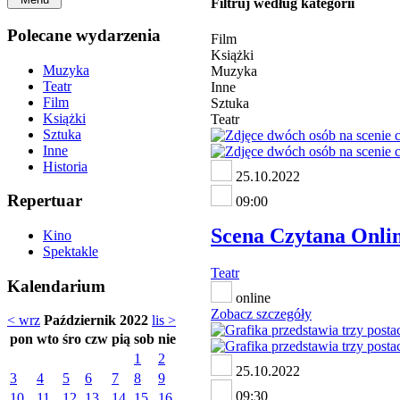
Filtruj według kategorii
Polecane wydarzenia
Film
Książki
Muzyka
Muzyka
Teatr
Inne
Film
Sztuka
Książki
Teatr
Sztuka
Inne
Historia
25.10.2022
Repertuar
09:00
Scena Czytana Onlin
Kino
Spektakle
Teatr
Kalendarium
online
Zobacz szczegóły
< wrz
Październik 2022
lis >
pon
wto
śro
czw
pią
sob
nie
1
2
25.10.2022
3
4
5
6
7
8
9
09:30
10
11
12
13
14
15
16