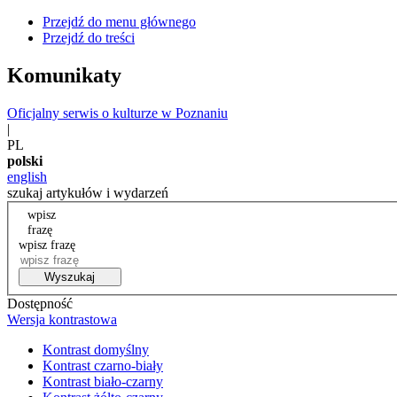
Przejdź do menu głównego
Przejdź do treści
Komunikaty
Oficjalny serwis o kulturze w Poznaniu
|
PL
polski
english
szukaj artykułów i wydarzeń
wpisz
frazę
wpisz frazę
Wyszukaj
Dostępność
Wersja kontrastowa
Kontrast domyślny
Kontrast czarno-biały
Kontrast biało-czarny