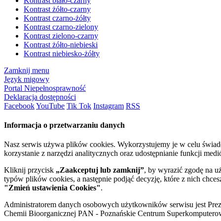
Kontrast biało-czarny
Kontrast żółto-czarny
Kontrast czarno-żółty
Kontrast czarno-zielony
Kontrast zielono-czarny
Kontrast żółto-niebieski
Kontrast niebiesko-żółty
Zamknij menu
Język migowy
Portal Niepełnosprawność
Deklaracja dostępności
Facebook
YouTube
Tik Tok
Instagram
RSS
Informacja o przetwarzaniu danych
Nasz serwis używa plików cookies. Wykorzystujemy je w celu świa
korzystanie z narzędzi analitycznych oraz udostępnianie funkcji me
Kliknij przycisk
„Zaakceptuj lub zamknij”
, by wyrazić zgodę na u
typów plików cookies, a następnie podjąć decyzję, które z nich chce
"Zmień ustawienia Cookies"
.
Administratorem danych osobowych użytkowników serwisu jest Prezyd
Chemii Bioorganicznej PAN - Poznańskie Centrum Superkomputerow