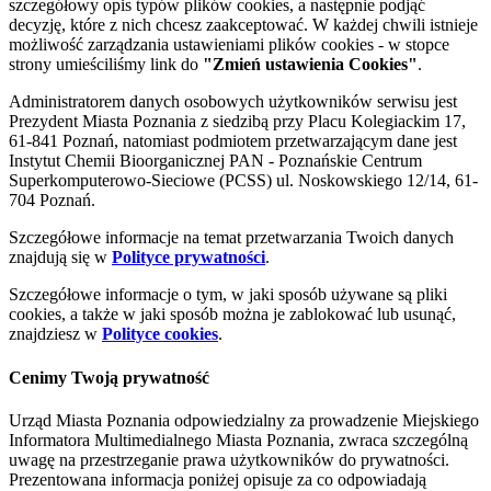
szczegółowy opis typów plików cookies, a następnie podjąć
decyzję, które z nich chcesz zaakceptować. W każdej chwili istnieje
możliwość zarządzania ustawieniami plików cookies - w stopce
strony umieściliśmy link do
"Zmień ustawienia Cookies"
.
Administratorem danych osobowych użytkowników serwisu jest
Prezydent Miasta Poznania z siedzibą przy Placu Kolegiackim 17,
61-841 Poznań, natomiast podmiotem przetwarzającym dane jest
Instytut Chemii Bioorganicznej PAN - Poznańskie Centrum
Superkomputerowo-Sieciowe (PCSS) ul. Noskowskiego 12/14, 61-
704 Poznań.
Szczegółowe informacje na temat przetwarzania Twoich danych
znajdują się w
Polityce prywatności
.
Szczegółowe informacje o tym, w jaki sposób używane są pliki
cookies, a także w jaki sposób można je zablokować lub usunąć,
znajdziesz w
Polityce cookies
.
Cenimy Twoją prywatność
Urząd Miasta Poznania odpowiedzialny za prowadzenie Miejskiego
Informatora Multimedialnego Miasta Poznania, zwraca szczególną
uwagę na przestrzeganie prawa użytkowników do prywatności.
Prezentowana informacja poniżej opisuje za co odpowiadają