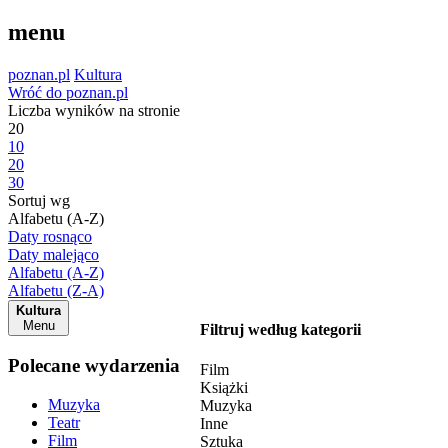
menu
poznan.pl
Kultura
Wróć do poznan.pl
Liczba wyników na stronie
20
10
20
30
Sortuj wg
Alfabetu (A-Z)
Daty rosnąco
Daty malejąco
Alfabetu (A-Z)
Alfabetu (Z-A)
Kultura
Menu
Filtruj według kategorii
Polecane wydarzenia
Film
Książki
Muzyka
Muzyka
Teatr
Inne
Film
Sztuka