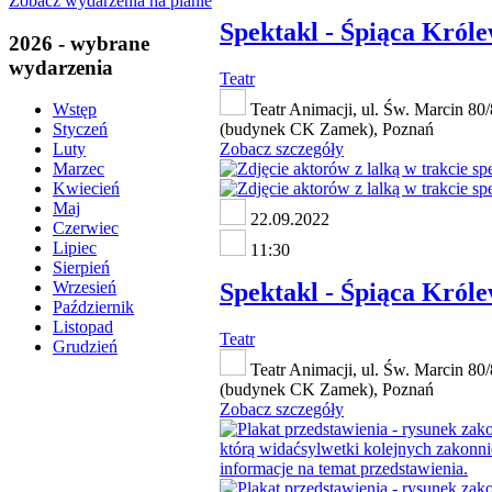
Zobacz wydarzenia na planie
Spektakl - Śpiąca Król
2026 - wybrane
wydarzenia
Teatr
Teatr Animacji, ul. Św. Marcin 80
Wstęp
(budynek CK Zamek), Poznań
Styczeń
Zobacz szczegóły
Luty
Marzec
Kwiecień
Maj
22.09.2022
Czerwiec
Lipiec
11:30
Sierpień
Spektakl - Śpiąca Król
Wrzesień
Październik
Listopad
Teatr
Grudzień
Teatr Animacji, ul. Św. Marcin 80
(budynek CK Zamek), Poznań
Zobacz szczegóły