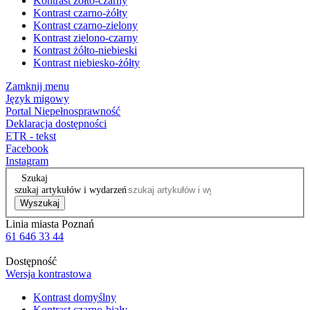
Kontrast żółto-czarny
Kontrast czarno-żółty
Kontrast czarno-zielony
Kontrast zielono-czarny
Kontrast żółto-niebieski
Kontrast niebiesko-żółty
Zamknij menu
Język migowy
Portal Niepełnosprawność
Deklaracja dostępności
ETR - tekst
Facebook
Instagram
Szukaj
szukaj artykułów i wydarzeń
Wyszukaj
Linia miasta Poznań
61 646 33 44
Dostępność
Wersja kontrastowa
Kontrast domyślny
Kontrast czarno-biały