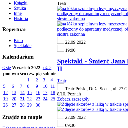
Książki
Teatr
Sztuka
Inne
Historia
Repertuar
Kino
22.09.2022
Spektakle
19:00
Kalendarium
Spektakl - Śmierć Jana
II
< sie
Wrzesień 2022
paź >
pon
wto
śro
czw
pią
sob
nie
1
2
3
4
Teatr
5
6
7
8
9
10
11
Teatr Polski, Duża Scena, ul. 27 G
12
13
14
15
16
17
18
8/10, Poznań
19
20
21
22
23
24
25
Zobacz szczegóły
26
27
28
29
30
Znajdź na mapie
22.09.2022
09:30