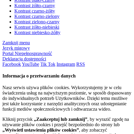
Kontrast biało-czarny
Kontrast żółto-czarny
Kontrast czarno-żółty
Kontrast czarno-zielony
Kontrast zielono-czarny
Kontrast żółto-niebieski
Kontrast niebiesko-żółty
Zamknij menu
Język migowy
Portal Niepełnosprawność
Deklaracja dostępności
Facebook
YouTube
Tik Tok
Instagram
RSS
Informacja o przetwarzaniu danych
Nasz serwis używa plików cookies. Wykorzystujemy je w celu
świadczenia usług na najwyższym poziomie, w sposób dopasowany
do indywidualnych potrzeb Użytkowników. Dzięki temu możliwe
jest także korzystanie z narzędzi analitycznych oraz udostępnianie
funkcji mediów społecznościowych i odtwarzacza wideo.
Kliknij przycisk
„Zaakceptuj lub zamknij”
, by wyrazić zgodę na
używanie plików cookies i przejść bezpośrednio do strony lub
„Wyświetl ustawienia plików cookies”
, aby zobaczyć