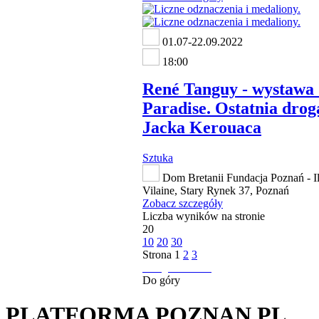
01.07-22.09.2022
18:00
René Tanguy - wystawa
Paradise. Ostatnia drog
Jacka Kerouaca
Sztuka
Dom Bretanii Fundacja Poznań - Il
Vilaine, Stary Rynek 37, Poznań
Zobacz szczegóły
Liczba wyników na stronie
20
10
20
30
Strona
1
2
3
następna strona
Do góry
PLATFORMA POZNAN.PL