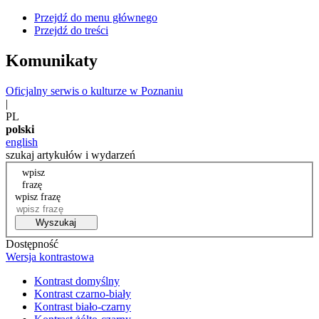
Przejdź do menu głównego
Przejdź do treści
Komunikaty
Oficjalny serwis o kulturze w Poznaniu
|
PL
polski
english
szukaj artykułów i wydarzeń
wpisz
frazę
wpisz frazę
Wyszukaj
Dostępność
Wersja kontrastowa
Kontrast domyślny
Kontrast czarno-biały
Kontrast biało-czarny