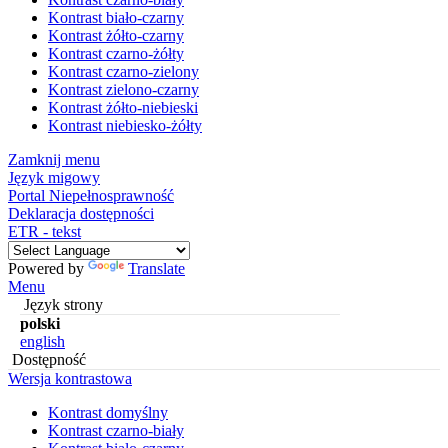
Kontrast biało-czarny
Kontrast żółto-czarny
Kontrast czarno-żółty
Kontrast czarno-zielony
Kontrast zielono-czarny
Kontrast żółto-niebieski
Kontrast niebiesko-żółty
Zamknij menu
Język migowy
Portal Niepełnosprawność
Deklaracja dostępności
ETR - tekst
Powered by
Translate
Menu
Język strony
polski
english
Dostępność
Wersja kontrastowa
Kontrast domyślny
Kontrast czarno-biały