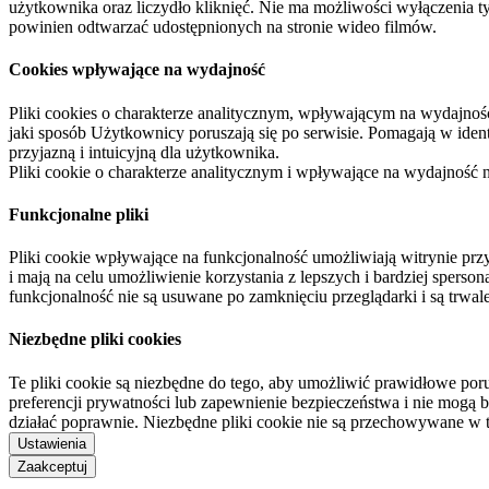
użytkownika oraz liczydło kliknięć. Nie ma możliwości wyłączenia t
powinien odtwarzać udostępnionych na stronie wideo filmów.
Cookies wpływające na wydajność
Pliki cookies o charakterze analitycznym, wpływającym na wydajność zb
jaki sposób Użytkownicy poruszają się po serwisie. Pomagają w ide
przyjazną i intuicyjną dla użytkownika.
Pliki cookie o charakterze analitycznym i wpływające na wydajność
Funkcjonalne pliki
Pliki cookie wpływające na funkcjonalność umożliwiają witrynie p
i mają na celu umożliwienie korzystania z lepszych i bardziej sperso
funkcjonalność nie są usuwane po zamknięciu przeglądarki i są trw
Niezbędne pliki cookies
Te pliki cookie są niezbędne do tego, aby umożliwić prawidłowe poru
preferencji prywatności lub zapewnienie bezpieczeństwa i nie mogą b
działać poprawnie. Niezbędne pliki cookie nie są przechowywane w 
Ustawienia
Zaakceptuj