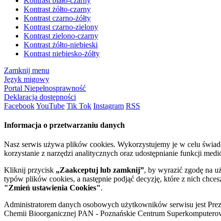
Kontrast biało-czarny
Kontrast żółto-czarny
Kontrast czarno-żółty
Kontrast czarno-zielony
Kontrast zielono-czarny
Kontrast żółto-niebieski
Kontrast niebiesko-żółty
Zamknij menu
Język migowy
Portal Niepełnosprawność
Deklaracja dostępności
Facebook
YouTube
Tik Tok
Instagram
RSS
Informacja o przetwarzaniu danych
Nasz serwis używa plików cookies. Wykorzystujemy je w celu świa
korzystanie z narzędzi analitycznych oraz udostępnianie funkcji me
Kliknij przycisk
„Zaakceptuj lub zamknij”
, by wyrazić zgodę na u
typów plików cookies, a następnie podjąć decyzję, które z nich chce
"Zmień ustawienia Cookies"
.
Administratorem danych osobowych użytkowników serwisu jest Prezyd
Chemii Bioorganicznej PAN - Poznańskie Centrum Superkomputerow