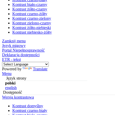
Kontrast biało-czarny
Kontrast żółto-czarny
Kontrast czarno-żółty
Kontrast czarno-zielony
Kontrast zielono-czarny
Kontrast żółto-niebieski
Kontrast niebiesko-żółty
Zamknij menu
Język migowy
Portal Niepełnosprawność
Deklaracja dostępności
ETR - tekst
Powered by
Translate
Menu
Język strony
polski
english
Dostępność
Wersja kontrastowa
Kontrast domyślny
Kontrast czarno-biały