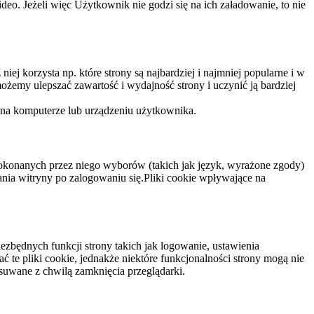
eo. Jeżeli więc Użytkownik nie godzi się na ich załadowanie, to nie
niej korzysta np. które strony są najbardziej i najmniej popularne i w
żemy ulepszać zawartość i wydajność strony i uczynić ją bardziej
 na komputerze lub urządzeniu użytkownika.
dokonanych przez niego wyborów (takich jak język, wyrażone zgody)
wania witryny po zalogowaniu się.Pliki cookie wpływające na
ezbędnych funkcji strony takich jak logowanie, ustawienia
 te pliki cookie, jednakże niektóre funkcjonalności strony mogą nie
suwane z chwilą zamknięcia przeglądarki.