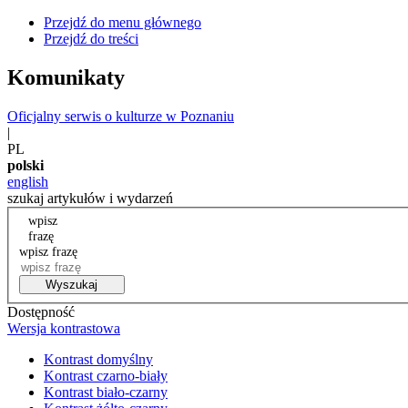
Przejdź do menu głównego
Przejdź do treści
Komunikaty
Oficjalny serwis o kulturze w Poznaniu
|
PL
polski
english
szukaj artykułów i wydarzeń
wpisz
frazę
wpisz frazę
Wyszukaj
Dostępność
Wersja kontrastowa
Kontrast domyślny
Kontrast czarno-biały
Kontrast biało-czarny