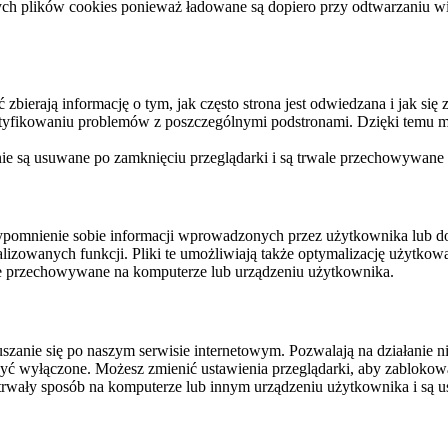
ych plików cookies ponieważ ładowane są dopiero przy odtwarzaniu wid
ierają informację o tym, jak często strona jest odwiedzana i jak się z 
ntyfikowaniu problemów z poszczególnymi podstronami. Dzięki temu mo
 nie są usuwane po zamknięciu przeglądarki i są trwale przechowywane
rzypomnienie sobie informacji wprowadzonych przez użytkownika lub 
nalizowanych funkcji. Pliki te umożliwiają także optymalizację użytko
ale przechowywane na komputerze lub urządzeniu użytkownika.
szanie się po naszym serwisie internetowym. Pozwalają na działanie ni
yć wyłączone. Możesz zmienić ustawienia przeglądarki, aby zablokować
trwały sposób na komputerze lub innym urządzeniu użytkownika i są u