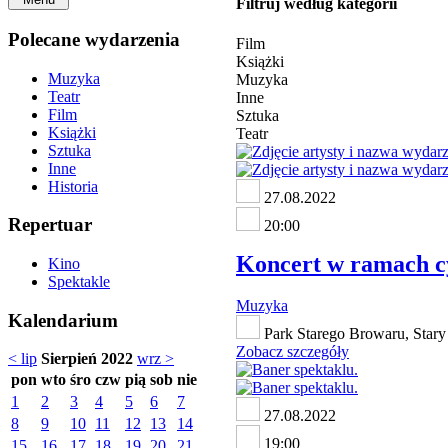
Filtruj według kategorii
Polecane wydarzenia
Film
Książki
Muzyka
Muzyka
Teatr
Inne
Film
Sztuka
Książki
Teatr
Sztuka
Inne
Historia
27.08.2022
Repertuar
20:00
Koncert w ramach c
Kino
Spektakle
Muzyka
Kalendarium
Park Starego Browaru, Stary 
Zobacz szczegóły
< lip
Sierpień 2022
wrz >
pon
wto
śro
czw
pią
sob
nie
1
2
3
4
5
6
7
27.08.2022
8
9
10
11
12
13
14
19:00
15
16
17
18
19
20
21