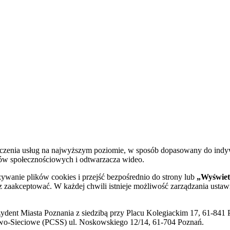
dczenia usług na najwyższym poziomie, w sposób dopasowany do indy
diów społecznościowych i odtwarzacza wideo.
żywanie plików cookies i przejść bezpośrednio do strony lub
„Wyświetl
sz zaakceptować. W każdej chwili istnieje możliwość zarządzania ustaw
ent Miasta Poznania z siedzibą przy Placu Kolegiackim 17, 61-841 P
o-Sieciowe (PCSS) ul. Noskowskiego 12/14, 61-704 Poznań.