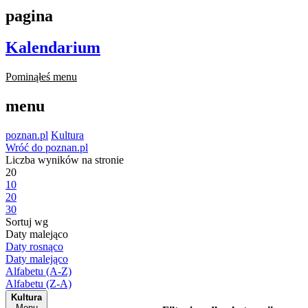
pagina
Kalendarium
Pominąłeś menu
menu
poznan.pl
Kultura
Wróć do poznan.pl
Liczba wyników na stronie
20
10
20
30
Sortuj wg
Daty malejąco
Daty rosnąco
Daty malejąco
Alfabetu (A-Z)
Alfabetu (Z-A)
Kultura
Menu