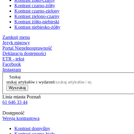
Kontrast żółto-czarny
Kontrast czarno-żółty
Kontrast czarno-zielony
Kontrast zielono-czarny
Kontrast żółto-niebieski
Kontrast niebiesko-żółty
Zamknij menu
Język migowy
Portal Niepełnosprawność
Deklaracja dostępności
ETR - tekst
Facebook
Instagram
Szukaj
szukaj artykułów i wydarzeń
Wyszukaj
Linia miasta Poznań
61 646 33 44
Dostępność
Wersja kontrastowa
Kontrast domyślny
Kontrast czarno-biały