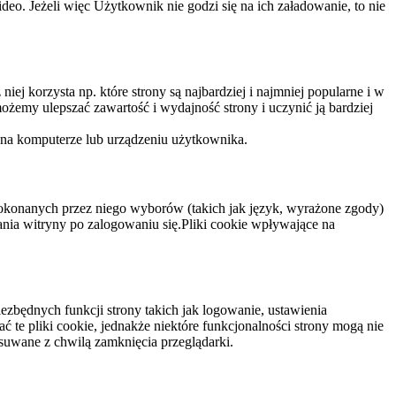
eo. Jeżeli więc Użytkownik nie godzi się na ich załadowanie, to nie
niej korzysta np. które strony są najbardziej i najmniej popularne i w
żemy ulepszać zawartość i wydajność strony i uczynić ją bardziej
 na komputerze lub urządzeniu użytkownika.
dokonanych przez niego wyborów (takich jak język, wyrażone zgody)
wania witryny po zalogowaniu się.Pliki cookie wpływające na
ezbędnych funkcji strony takich jak logowanie, ustawienia
 te pliki cookie, jednakże niektóre funkcjonalności strony mogą nie
suwane z chwilą zamknięcia przeglądarki.