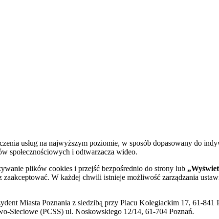
dczenia usług na najwyższym poziomie, w sposób dopasowany do indy
diów społecznościowych i odtwarzacza wideo.
żywanie plików cookies i przejść bezpośrednio do strony lub
„Wyświetl
sz zaakceptować. W każdej chwili istnieje możliwość zarządzania ustaw
ent Miasta Poznania z siedzibą przy Placu Kolegiackim 17, 61-841 P
o-Sieciowe (PCSS) ul. Noskowskiego 12/14, 61-704 Poznań.