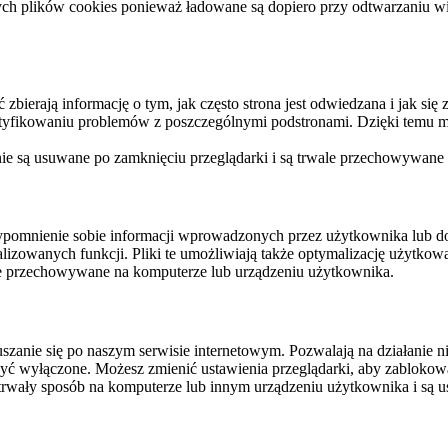
ych plików cookies ponieważ ładowane są dopiero przy odtwarzaniu wid
ierają informację o tym, jak często strona jest odwiedzana i jak się z 
ntyfikowaniu problemów z poszczególnymi podstronami. Dzięki temu mo
 nie są usuwane po zamknięciu przeglądarki i są trwale przechowywane
rzypomnienie sobie informacji wprowadzonych przez użytkownika lub 
nalizowanych funkcji. Pliki te umożliwiają także optymalizację użytko
ale przechowywane na komputerze lub urządzeniu użytkownika.
szanie się po naszym serwisie internetowym. Pozwalają na działanie ni
yć wyłączone. Możesz zmienić ustawienia przeglądarki, aby zablokować
trwały sposób na komputerze lub innym urządzeniu użytkownika i są u