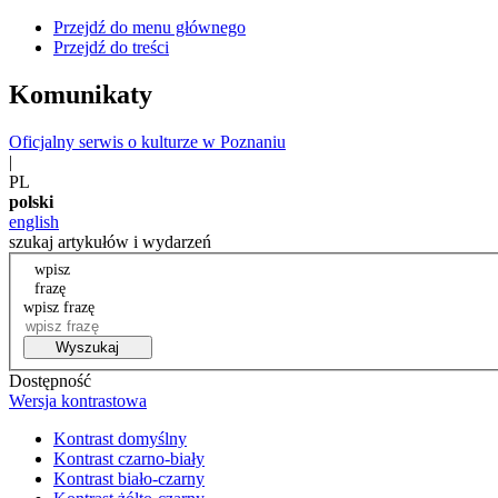
Przejdź do menu głównego
Przejdź do treści
Komunikaty
Oficjalny serwis o kulturze w Poznaniu
|
PL
polski
english
szukaj artykułów i wydarzeń
wpisz
frazę
wpisz frazę
Wyszukaj
Dostępność
Wersja kontrastowa
Kontrast domyślny
Kontrast czarno-biały
Kontrast biało-czarny