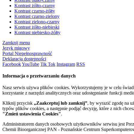
Kontrast biało-czarny
Kontrast żółto-czarny
Kontrast czarno-żółty
Kontrast czarno-zielony
Kontrast zielono-czarny
Kontrast żółto-niebieski
Kontrast niebiesko-żółty
Zamknij menu
Język migowy
Portal Niepełnosprawność
Deklaracja dostępności
Facebook
YouTube
Tik Tok
Instagram
RSS
Informacja o przetwarzaniu danych
Nasz serwis używa plików cookies. Wykorzystujemy je w celu świa
korzystanie z narzędzi analitycznych oraz udostępnianie funkcji me
Kliknij przycisk
„Zaakceptuj lub zamknij”
, by wyrazić zgodę na u
typów plików cookies, a następnie podjąć decyzję, które z nich chce
"Zmień ustawienia Cookies"
.
Administratorem danych osobowych użytkowników serwisu jest Prezyd
Chemii Bioorganicznej PAN - Poznańskie Centrum Superkomputerow