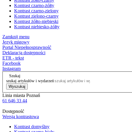
Kontrast żółto-czarny
Kontrast czarno-żółty
Kontrast czarno-zielony
Kontrast zielono-czarny
Kontrast żółto-niebieski
Kontrast niebiesko-żółty
Zamknij menu
Język migowy
Portal Niepełnosprawność
Deklaracja dostępności
ETR - tekst
Facebook
Instagram
Szukaj
szukaj artykułów i wydarzeń
Wyszukaj
Linia miasta Poznań
61 646 33 44
Dostępność
Wersja kontrastowa
Kontrast domyślny
Kontrast czarno-biały