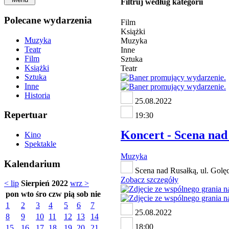
Filtruj według kategorii
Polecane wydarzenia
Film
Książki
Muzyka
Muzyka
Teatr
Inne
Film
Sztuka
Książki
Teatr
Sztuka
Inne
Historia
25.08.2022
Repertuar
19:30
Koncert - Scena nad 
Kino
Spektakle
Muzyka
Kalendarium
Scena nad Rusałką, ul. Golę
Zobacz szczegóły
< lip
Sierpień 2022
wrz >
pon
wto
śro
czw
pią
sob
nie
1
2
3
4
5
6
7
25.08.2022
8
9
10
11
12
13
14
18:00
15
16
17
18
19
20
21