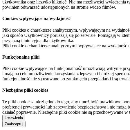
użytkownika oraz liczydło kliknięć. Nie ma możliwości wyłączenia t
powinien odtwarzać udostępnionych na stronie wideo filmów.
Cookies wpływające na wydajność
Pliki cookies o charakterze analitycznym, wpływającym na wydajność zb
jaki sposób Użytkownicy poruszają się po serwisie. Pomagają w ide
przyjazną i intuicyjną dla użytkownika.
Pliki cookie o charakterze analitycznym i wpływające na wydajność
Funkcjonalne pliki
Pliki cookie wpływające na funkcjonalność umożliwiają witrynie p
i mają na celu umożliwienie korzystania z lepszych i bardziej sperso
funkcjonalność nie są usuwane po zamknięciu przeglądarki i są trw
Niezbędne pliki cookies
Te pliki cookie są niezbędne do tego, aby umożliwić prawidłowe poru
preferencji prywatności lub zapewnienie bezpieczeństwa i nie mogą b
działać poprawnie. Niezbędne pliki cookie nie są przechowywane w 
Ustawienia
Zaakceptuj