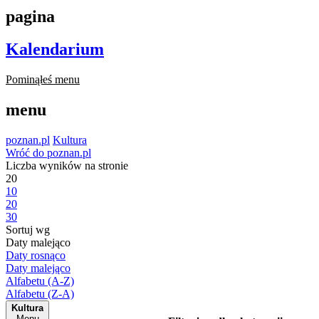
pagina
Kalendarium
Pominąłeś menu
menu
poznan.pl
Kultura
Wróć do poznan.pl
Liczba wyników na stronie
20
10
20
30
Sortuj wg
Daty malejąco
Daty rosnąco
Daty malejąco
Alfabetu (A-Z)
Alfabetu (Z-A)
Kultura
Menu