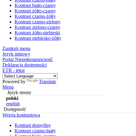
Kontrast biało-czarny
Kontrast żółto-czarny
Kontrast czarno-żółty
Kontrast czarno-zielony
Kontrast zielono-czarny
Kontrast żółto-niebieski
Kontrast niebiesko-żółty
Zamknij menu
Język migowy
Portal Niepełnosprawność
Deklaracja dostępności
ETR - tekst
Powered by
Translate
Menu
Język strony
polski
english
Dostępność
Wersja kontrastowa
Kontrast domyślny
Kontrast czarno-biały