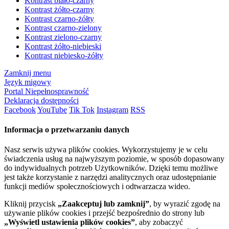
Kontrast biało-czarny
Kontrast żółto-czarny
Kontrast czarno-żółty
Kontrast czarno-zielony
Kontrast zielono-czarny
Kontrast żółto-niebieski
Kontrast niebiesko-żółty
Zamknij menu
Język migowy
Portal Niepełnosprawność
Deklaracja dostępności
Facebook
YouTube
Tik Tok
Instagram
RSS
Informacja o przetwarzaniu danych
Nasz serwis używa plików cookies. Wykorzystujemy je w celu
świadczenia usług na najwyższym poziomie, w sposób dopasowany
do indywidualnych potrzeb Użytkowników. Dzięki temu możliwe
jest także korzystanie z narzędzi analitycznych oraz udostępnianie
funkcji mediów społecznościowych i odtwarzacza wideo.
Kliknij przycisk
„Zaakceptuj lub zamknij”
, by wyrazić zgodę na
używanie plików cookies i przejść bezpośrednio do strony lub
„Wyświetl ustawienia plików cookies”
, aby zobaczyć