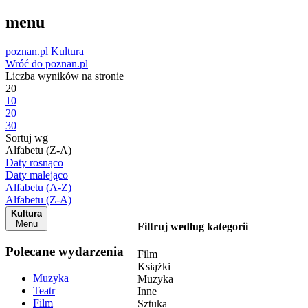
menu
poznan.pl
Kultura
Wróć do poznan.pl
Liczba wyników na stronie
20
10
20
30
Sortuj wg
Alfabetu (Z-A)
Daty rosnąco
Daty malejąco
Alfabetu (A-Z)
Alfabetu (Z-A)
Kultura
Menu
Filtruj według kategorii
Polecane wydarzenia
Film
Książki
Muzyka
Muzyka
Teatr
Inne
Film
Sztuka