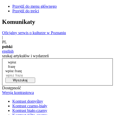
Przejdź do menu głównego
Przejdź do treści
Komunikaty
Oficjalny serwis o kulturze w Poznaniu
|
PL
polski
english
szukaj artykułów i wydarzeń
wpisz
frazę
wpisz frazę
Wyszukaj
Dostępność
Wersja kontrastowa
Kontrast domyślny
Kontrast czarno-biały
Kontrast biało-czarny