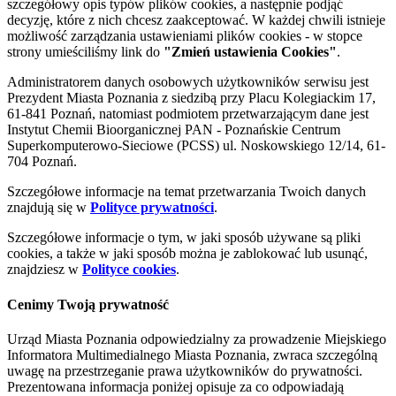
szczegółowy opis typów plików cookies, a następnie podjąć
decyzję, które z nich chcesz zaakceptować. W każdej chwili istnieje
możliwość zarządzania ustawieniami plików cookies - w stopce
strony umieściliśmy link do
"Zmień ustawienia Cookies"
.
Administratorem danych osobowych użytkowników serwisu jest
Prezydent Miasta Poznania z siedzibą przy Placu Kolegiackim 17,
61-841 Poznań, natomiast podmiotem przetwarzającym dane jest
Instytut Chemii Bioorganicznej PAN - Poznańskie Centrum
Superkomputerowo-Sieciowe (PCSS) ul. Noskowskiego 12/14, 61-
704 Poznań.
Szczegółowe informacje na temat przetwarzania Twoich danych
znajdują się w
Polityce prywatności
.
Szczegółowe informacje o tym, w jaki sposób używane są pliki
cookies, a także w jaki sposób można je zablokować lub usunąć,
znajdziesz w
Polityce cookies
.
Cenimy Twoją prywatność
Urząd Miasta Poznania odpowiedzialny za prowadzenie Miejskiego
Informatora Multimedialnego Miasta Poznania, zwraca szczególną
uwagę na przestrzeganie prawa użytkowników do prywatności.
Prezentowana informacja poniżej opisuje za co odpowiadają