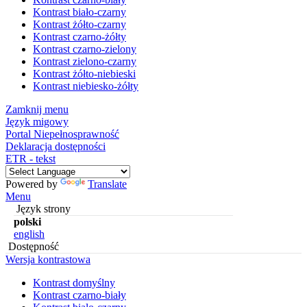
Kontrast biało-czarny
Kontrast żółto-czarny
Kontrast czarno-żółty
Kontrast czarno-zielony
Kontrast zielono-czarny
Kontrast żółto-niebieski
Kontrast niebiesko-żółty
Zamknij menu
Język migowy
Portal Niepełnosprawność
Deklaracja dostępności
ETR - tekst
Powered by
Translate
Menu
Język strony
polski
english
Dostępność
Wersja kontrastowa
Kontrast domyślny
Kontrast czarno-biały