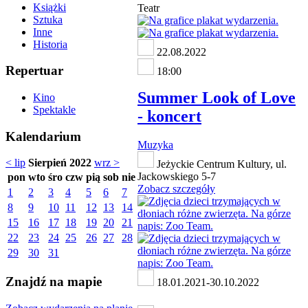
Książki
Teatr
Sztuka
Inne
Historia
22.08.2022
Repertuar
18:00
Summer Look of Love
Kino
Spektakle
- koncert
Kalendarium
Muzyka
< lip
Sierpień 2022
wrz >
Jeżyckie Centrum Kultury, ul.
Jackowskiego 5-7
pon
wto
śro
czw
pią
sob
nie
Zobacz szczegóły
1
2
3
4
5
6
7
8
9
10
11
12
13
14
15
16
17
18
19
20
21
22
23
24
25
26
27
28
29
30
31
Znajdź na mapie
18.01.2021-30.10.2022