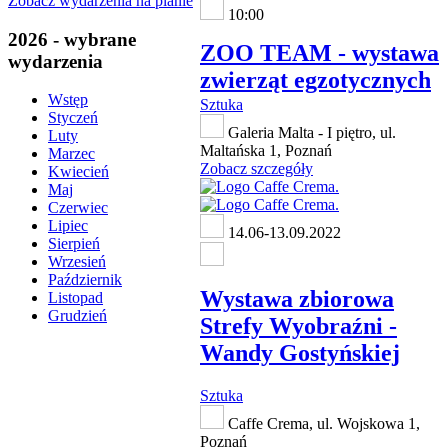
Zobacz wydarzenia na planie
10:00
2026 - wybrane
ZOO TEAM - wystawa
wydarzenia
zwierząt egzotycznych
Wstęp
Sztuka
Styczeń
Galeria Malta - I piętro, ul.
Luty
Maltańska 1, Poznań
Marzec
Zobacz szczegóły
Kwiecień
Maj
Czerwiec
Lipiec
14.06-13.09.2022
Sierpień
Wrzesień
Październik
Wystawa zbiorowa
Listopad
Grudzień
Strefy Wyobraźni -
Wandy Gostyńskiej
Sztuka
Caffe Crema, ul. Wojskowa 1,
Poznań