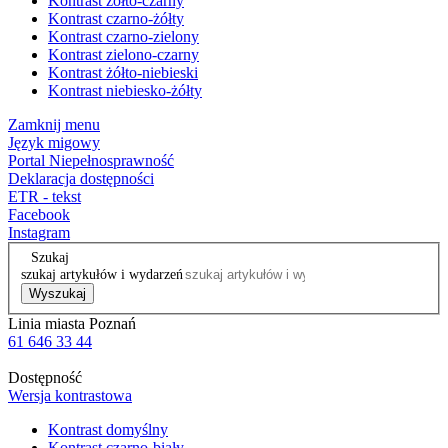
Kontrast żółto-czarny
Kontrast czarno-żółty
Kontrast czarno-zielony
Kontrast zielono-czarny
Kontrast żółto-niebieski
Kontrast niebiesko-żółty
Zamknij menu
Język migowy
Portal Niepełnosprawność
Deklaracja dostępności
ETR - tekst
Facebook
Instagram
Szukaj
szukaj artykułów i wydarzeń
Wyszukaj
Linia miasta Poznań
61 646 33 44
Dostępność
Wersja kontrastowa
Kontrast domyślny
Kontrast czarno-biały