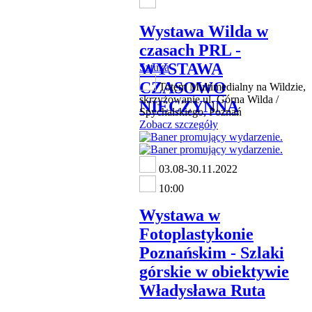
Wystawa Wilda w
czasach PRL -
WYSTAWA
Sztuka
CZASOWO
Totem Multimedialny na Wildzie,
skrzyżowanie ul. Górna Wilda /
NIECZYNNA
Spychalskiego, Poznań
Zobacz szczegóły
03.08-30.11.2022
10:00
Wystawa w
Fotoplastykonie
Poznańskim - Szlaki
górskie w obiektywie
Władysława Ruta