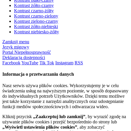
Kontrast biało-czarny
Kontrast żółto-czarny
Kontrast czarno-żółty
Kontrast czarno-zielony
Kontrast zielono-czarny
Kontrast żółto-niebieski
Kontrast niebiesko-żółty
Zamknij menu
Język migowy
Portal Niepełnosprawność
Deklaracja dostępności
Facebook
YouTube
Tik Tok
Instagram
RSS
Informacja o przetwarzaniu danych
Nasz serwis używa plików cookies. Wykorzystujemy je w celu
świadczenia usług na najwyższym poziomie, w sposób dopasowany
do indywidualnych potrzeb Użytkowników. Dzięki temu możliwe
jest także korzystanie z narzędzi analitycznych oraz udostępnianie
funkcji mediów społecznościowych i odtwarzacza wideo.
Kliknij przycisk
„Zaakceptuj lub zamknij”
, by wyrazić zgodę na
używanie plików cookies i przejść bezpośrednio do strony lub
„Wyświetl ustawienia plików cookies”
, aby zobaczyć