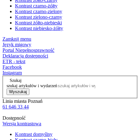
Kontrast żółto-czarny
Kontrast czarno-żółty
Kontrast czarno-zielony
Kontrast zielono-czarny
Kontrast żółto-niebieski
Kontrast niebiesko-żółty
Zamknij menu
Język migowy
Portal Niepełnosprawność
Deklaracja dostępności
ETR - tekst
Facebook
Instagram
Szukaj
szukaj artykułów i wydarzeń
Wyszukaj
Linia miasta Poznań
61 646 33 44
Dostępność
Wersja kontrastowa
Kontrast domyślny
Kontrast czarno-biały