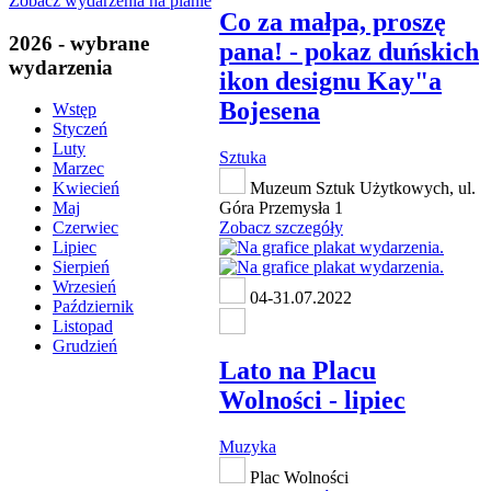
Zobacz wydarzenia na planie
Co za małpa, proszę
2026 - wybrane
pana! - pokaz duńskich
wydarzenia
ikon designu Kay"a
Bojesena
Wstęp
Styczeń
Luty
Sztuka
Marzec
Muzeum Sztuk Użytkowych, ul.
Kwiecień
Góra Przemysła 1
Maj
Zobacz szczegóły
Czerwiec
Lipiec
Sierpień
Wrzesień
04-31.07.2022
Październik
Listopad
Grudzień
Lato na Placu
Wolności - lipiec
Muzyka
Plac Wolności