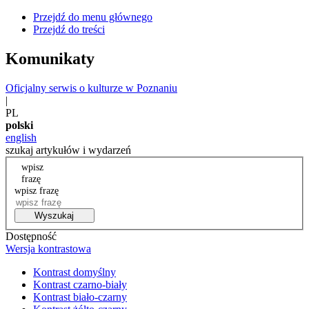
Przejdź do menu głównego
Przejdź do treści
Komunikaty
Oficjalny serwis o kulturze w Poznaniu
|
PL
polski
english
szukaj artykułów i wydarzeń
wpisz
frazę
wpisz frazę
Wyszukaj
Dostępność
Wersja kontrastowa
Kontrast domyślny
Kontrast czarno-biały
Kontrast biało-czarny