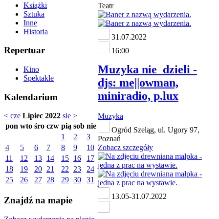
Książki
Teatr
Sztuka
Inne
Historia
31.07.2022
Repertuar
16:00
Muzyka nie_dzieli -
Kino
Spektakle
djs: me||owman,
miniradio, p.lux
Kalendarium
< cze
Lipiec 2022
sie >
Muzyka
pon
wto
śro
czw
pią
sob
nie
Ogród Szeląg, ul. Ugory 97,
1
2
3
Poznań
4
5
6
7
8
9
10
Zobacz szczegóły
11
12
13
14
15
16
17
18
19
20
21
22
23
24
25
26
27
28
29
30
31
13.05-31.07.2022
Znajdź na mapie