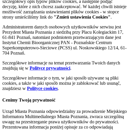
szczegółowy opis typów plików cookies, a następnie podjąć
decyzję, które z nich chcesz zaakceptować. W każdej chwili istnieje
możliwość zarządzania ustawieniami plików cookies - w stopce
strony umieściliśmy link do
"Zmień ustawienia Cookies"
.
Administratorem danych osobowych użytkowników serwisu jest
Prezydent Miasta Poznania z siedzibą przy Placu Kolegiackim 17,
61-841 Poznań, natomiast podmiotem przetwarzającym dane jest
Instytut Chemii Bioorganicznej PAN - Poznańskie Centrum
Superkomputerowo-Sieciowe (PCSS) ul. Noskowskiego 12/14, 61-
704 Poznań.
Szczegółowe informacje na temat przetwarzania Twoich danych
znajdują się w
Polityce prywatności
.
Szczegółowe informacje o tym, w jaki sposób używane są pliki
cookies, a także w jaki sposób można je zablokować lub usunąć,
znajdziesz w
Polityce cookies
.
Cenimy Twoją prywatność
Urząd Miasta Poznania odpowiedzialny za prowadzenie Miejskiego
Informatora Multimedialnego Miasta Poznania, zwraca szczególną
uwagę na przestrzeganie prawa użytkowników do prywatności.
Prezentowana informacja poniżej opisuje za co odpowiadają