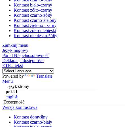
Kontrast biało-czarny
Kontrast żółto-czarny
Kontrast czarno-żółty
Kontrast czarno-zielony
Kontrast zielono-czarny
Kontrast żółto-niebieski
Kontrast niebiesko-żółty
Zamknij menu
Język migowy
Portal Niepełnosprawność
Deklaracja dostępności
ETR - tekst
Powered by
Translate
Menu
Język strony
polski
english
Dostępność
Wersja kontrastowa
Kontrast domyślny
Kontrast czarno-biały