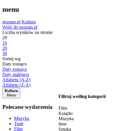
menu
poznan.pl
Kultura
Wróć do poznan.pl
Liczba wyników na stronie
20
10
20
30
Sortuj wg
Daty rosnąco
Daty rosnąco
Daty malejąco
Alfabetu (A-Z)
Alfabetu (Z-A)
Kultura
Menu
Filtruj według kategorii
Polecane wydarzenia
Film
Książki
Muzyka
Muzyka
Teatr
Inne
Film
Sztuka