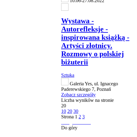
10.06-27.08.2022
Wystawa -
Autorefleksje -
inspirowana książką -
Artyści złotnicy.
Rozmowy o polskiej
biżuterii
Sztuka
Galeria Yes, ul. Ignacego
Paderewskiego 7, Poznań
Zobacz szczegóły
Liczba wyników na stronie
20
10
20
30
Strona
1
2
3
następna strona
Do góry