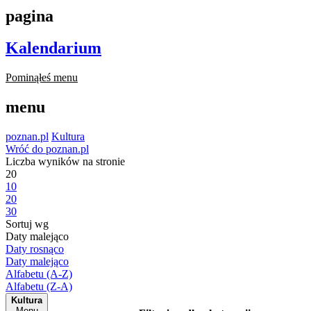
pagina
Kalendarium
Pominąłeś menu
menu
poznan.pl
Kultura
Wróć do poznan.pl
Liczba wyników na stronie
20
10
20
30
Sortuj wg
Daty malejąco
Daty rosnąco
Daty malejąco
Alfabetu (A-Z)
Alfabetu (Z-A)
Kultura
Menu