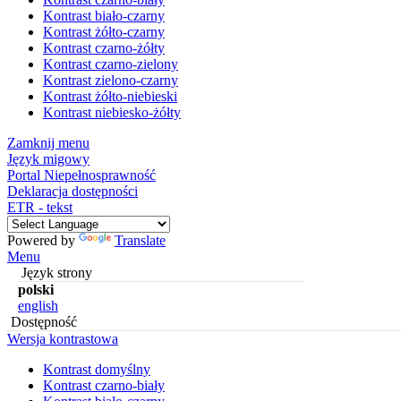
Kontrast biało-czarny
Kontrast żółto-czarny
Kontrast czarno-żółty
Kontrast czarno-zielony
Kontrast zielono-czarny
Kontrast żółto-niebieski
Kontrast niebiesko-żółty
Zamknij menu
Język migowy
Portal Niepełnosprawność
Deklaracja dostępności
ETR - tekst
Powered by
Translate
Menu
Język strony
polski
english
Dostępność
Wersja kontrastowa
Kontrast domyślny
Kontrast czarno-biały