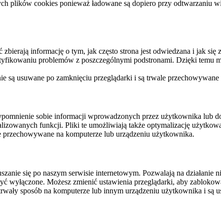
ych plików cookies ponieważ ładowane są dopiero przy odtwarzaniu wid
ierają informację o tym, jak często strona jest odwiedzana i jak się z 
ntyfikowaniu problemów z poszczególnymi podstronami. Dzięki temu mo
 nie są usuwane po zamknięciu przeglądarki i są trwale przechowywane
rzypomnienie sobie informacji wprowadzonych przez użytkownika lub 
nalizowanych funkcji. Pliki te umożliwiają także optymalizację użytko
ale przechowywane na komputerze lub urządzeniu użytkownika.
szanie się po naszym serwisie internetowym. Pozwalają na działanie ni
yć wyłączone. Możesz zmienić ustawienia przeglądarki, aby zablokować
trwały sposób na komputerze lub innym urządzeniu użytkownika i są u