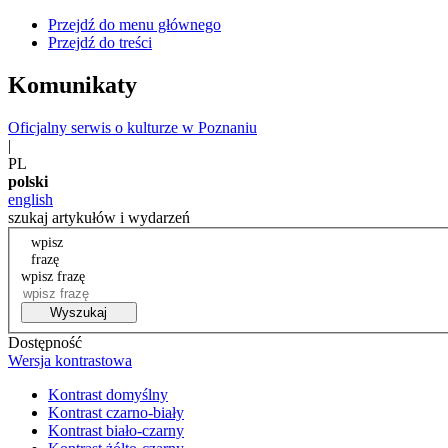
Przejdź do menu głównego
Przejdź do treści
Komunikaty
Oficjalny serwis o kulturze w Poznaniu
|
PL
polski
english
szukaj artykułów i wydarzeń
wpisz
frazę
wpisz frazę
Wyszukaj
Dostępność
Wersja kontrastowa
Kontrast domyślny
Kontrast czarno-biały
Kontrast biało-czarny