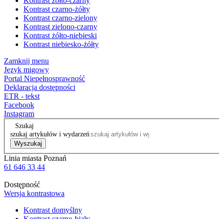
Kontrast żółto-czarny
Kontrast czarno-żółty
Kontrast czarno-zielony
Kontrast zielono-czarny
Kontrast żółto-niebieski
Kontrast niebiesko-żółty
Zamknij menu
Język migowy
Portal Niepełnosprawność
Deklaracja dostępności
ETR - tekst
Facebook
Instagram
Szukaj
szukaj artykułów i wydarzeń
Wyszukaj
Linia miasta Poznań
61 646 33 44
Dostępność
Wersja kontrastowa
Kontrast domyślny
Kontrast czarno-biały