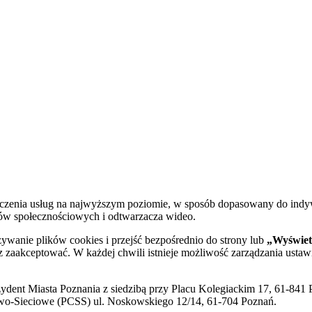
dczenia usług na najwyższym poziomie, w sposób dopasowany do indy
diów społecznościowych i odtwarzacza wideo.
żywanie plików cookies i przejść bezpośrednio do strony lub
„Wyświetl
sz zaakceptować. W każdej chwili istnieje możliwość zarządzania ustaw
ent Miasta Poznania z siedzibą przy Placu Kolegiackim 17, 61-841 P
o-Sieciowe (PCSS) ul. Noskowskiego 12/14, 61-704 Poznań.