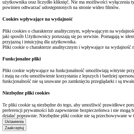
użytkownika oraz liczydło kliknięć. Nie ma możliwości wyłączenia t
powinien odtwarzać udostępnionych na stronie wideo filmów.
Cookies wpływające na wydajność
Pliki cookies o charakterze analitycznym, wpływającym na wydajność zb
jaki sposób Użytkownicy poruszają się po serwisie. Pomagają w ide
przyjazną i intuicyjną dla użytkownika.
Pliki cookie o charakterze analitycznym i wpływające na wydajność
Funkcjonalne pliki
Pliki cookie wpływające na funkcjonalność umożliwiają witrynie p
i mają na celu umożliwienie korzystania z lepszych i bardziej sperso
funkcjonalność nie są usuwane po zamknięciu przeglądarki i są trw
Niezbędne pliki cookies
Te pliki cookie są niezbędne do tego, aby umożliwić prawidłowe poru
preferencji prywatności lub zapewnienie bezpieczeństwa i nie mogą b
działać poprawnie. Niezbędne pliki cookie nie są przechowywane w 
Ustawienia
Zaakceptuj