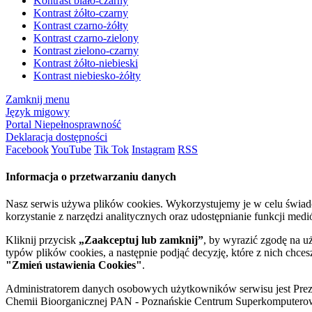
Kontrast biało-czarny
Kontrast żółto-czarny
Kontrast czarno-żółty
Kontrast czarno-zielony
Kontrast zielono-czarny
Kontrast żółto-niebieski
Kontrast niebiesko-żółty
Zamknij menu
Język migowy
Portal Niepełnosprawność
Deklaracja dostępności
Facebook
YouTube
Tik Tok
Instagram
RSS
Informacja o przetwarzaniu danych
Nasz serwis używa plików cookies. Wykorzystujemy je w celu świa
korzystanie z narzędzi analitycznych oraz udostępnianie funkcji me
Kliknij przycisk
„Zaakceptuj lub zamknij”
, by wyrazić zgodę na u
typów plików cookies, a następnie podjąć decyzję, które z nich chce
"Zmień ustawienia Cookies"
.
Administratorem danych osobowych użytkowników serwisu jest Prezyd
Chemii Bioorganicznej PAN - Poznańskie Centrum Superkomputerow