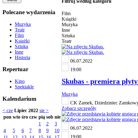
Filtruj według kategorii
Polecane wydarzenia
Film
Książki
Muzyka
Muzyka
Teatr
Inne
Film
Sztuka
Książki
Teatr
Sztuka
Inne
Historia
06.07.2022
Repertuar
19:00
Skubas - premiera płyt
Kino
Spektakle
Muzyka
Kalendarium
CK Zamek, Dziedziniec Zamkowy, 
Zobacz szczegóły
< cze
Lipiec 2022
sie >
pon
wto
śro
czw
pią
sob
nie
1
2
3
06.07.2022
4
5
6
7
8
9
10
19:00
11
12
13
14
15
16
17