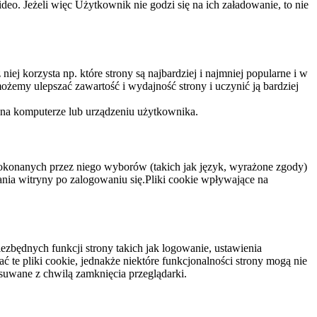
eo. Jeżeli więc Użytkownik nie godzi się na ich załadowanie, to nie
niej korzysta np. które strony są najbardziej i najmniej popularne i w
żemy ulepszać zawartość i wydajność strony i uczynić ją bardziej
 na komputerze lub urządzeniu użytkownika.
dokonanych przez niego wyborów (takich jak język, wyrażone zgody)
wania witryny po zalogowaniu się.Pliki cookie wpływające na
ezbędnych funkcji strony takich jak logowanie, ustawienia
 te pliki cookie, jednakże niektóre funkcjonalności strony mogą nie
suwane z chwilą zamknięcia przeglądarki.