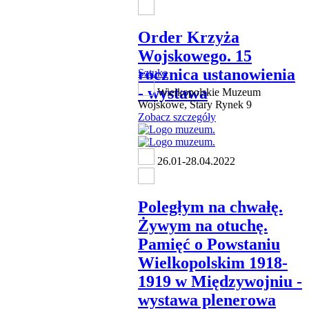
Order Krzyża
Wojskowego. 15
rocznica ustanowienia
Sztuka
- wystawa
Wielkopolskie Muzeum
Wojskowe, Stary Rynek 9
Zobacz szczegóły
26.01-28.04.2022
Poległym na chwałę.
Żywym na otuchę.
Pamięć o Powstaniu
Wielkopolskim 1918-
1919 w Międzywojniu -
wystawa plenerowa