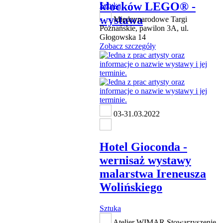
klocków LEGO® -
Sztuka
wystawa
Międzynarodowe Targi
Poznańskie, pawilon 3A, ul.
Głogowska 14
Zobacz szczegóły
03-31.03.2022
Hotel Gioconda -
wernisaż wystawy
malarstwa Ireneusza
Wolińskiego
Sztuka
Atelier WIMAR Stowarzyszenie