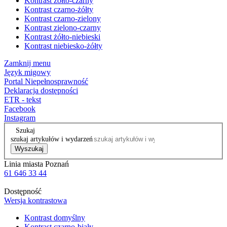
Kontrast żółto-czarny
Kontrast czarno-żółty
Kontrast czarno-zielony
Kontrast zielono-czarny
Kontrast żółto-niebieski
Kontrast niebiesko-żółty
Zamknij menu
Język migowy
Portal Niepełnosprawność
Deklaracja dostępności
ETR - tekst
Facebook
Instagram
Szukaj
szukaj artykułów i wydarzeń
Wyszukaj
Linia miasta Poznań
61 646 33 44
Dostępność
Wersja kontrastowa
Kontrast domyślny
Kontrast czarno-biały