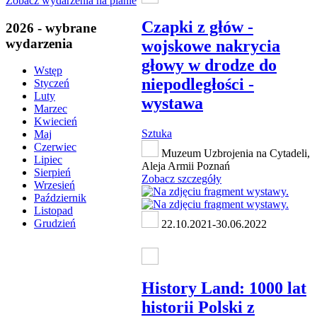
Zobacz wydarzenia na planie
Czapki z głów -
2026 - wybrane
wydarzenia
wojskowe nakrycia
głowy w drodze do
Wstęp
niepodległości -
Styczeń
Luty
wystawa
Marzec
Kwiecień
Sztuka
Maj
Czerwiec
Muzeum Uzbrojenia na Cytadeli,
Lipiec
Aleja Armii Poznań
Sierpień
Zobacz szczegóły
Wrzesień
Październik
Listopad
Grudzień
22.10.2021-30.06.2022
History Land: 1000 lat
historii Polski z