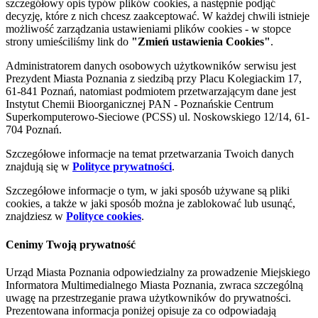
szczegółowy opis typów plików cookies, a następnie podjąć
decyzję, które z nich chcesz zaakceptować. W każdej chwili istnieje
możliwość zarządzania ustawieniami plików cookies - w stopce
strony umieściliśmy link do
"Zmień ustawienia Cookies"
.
Administratorem danych osobowych użytkowników serwisu jest
Prezydent Miasta Poznania z siedzibą przy Placu Kolegiackim 17,
61-841 Poznań, natomiast podmiotem przetwarzającym dane jest
Instytut Chemii Bioorganicznej PAN - Poznańskie Centrum
Superkomputerowo-Sieciowe (PCSS) ul. Noskowskiego 12/14, 61-
704 Poznań.
Szczegółowe informacje na temat przetwarzania Twoich danych
znajdują się w
Polityce prywatności
.
Szczegółowe informacje o tym, w jaki sposób używane są pliki
cookies, a także w jaki sposób można je zablokować lub usunąć,
znajdziesz w
Polityce cookies
.
Cenimy Twoją prywatność
Urząd Miasta Poznania odpowiedzialny za prowadzenie Miejskiego
Informatora Multimedialnego Miasta Poznania, zwraca szczególną
uwagę na przestrzeganie prawa użytkowników do prywatności.
Prezentowana informacja poniżej opisuje za co odpowiadają