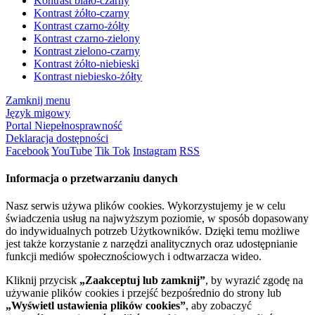
Kontrast biało-czarny
Kontrast żółto-czarny
Kontrast czarno-żółty
Kontrast czarno-zielony
Kontrast zielono-czarny
Kontrast żółto-niebieski
Kontrast niebiesko-żółty
Zamknij menu
Język migowy
Portal Niepełnosprawność
Deklaracja dostępności
Facebook
YouTube
Tik Tok
Instagram
RSS
Informacja o przetwarzaniu danych
Nasz serwis używa plików cookies. Wykorzystujemy je w celu
świadczenia usług na najwyższym poziomie, w sposób dopasowany
do indywidualnych potrzeb Użytkowników. Dzięki temu możliwe
jest także korzystanie z narzędzi analitycznych oraz udostępnianie
funkcji mediów społecznościowych i odtwarzacza wideo.
Kliknij przycisk
„Zaakceptuj lub zamknij”
, by wyrazić zgodę na
używanie plików cookies i przejść bezpośrednio do strony lub
„Wyświetl ustawienia plików cookies”
, aby zobaczyć