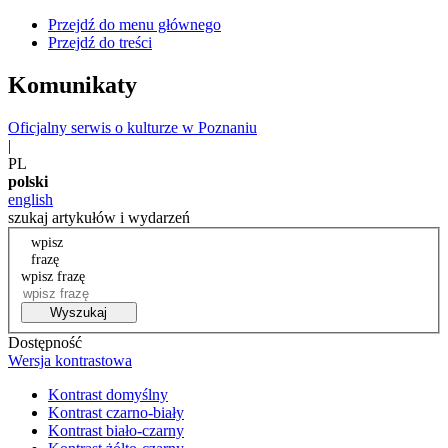
Przejdź do menu głównego
Przejdź do treści
Komunikaty
Oficjalny serwis o kulturze w Poznaniu
|
PL
polski
english
szukaj artykułów i wydarzeń
wpisz
frazę
wpisz frazę
Wyszukaj
Dostępność
Wersja kontrastowa
Kontrast domyślny
Kontrast czarno-biały
Kontrast biało-czarny