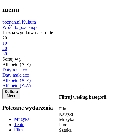
menu
poznan.pl
Kultura
Wróć do poznan.pl
Liczba wyników na stronie
20
10
20
30
Sortuj wg
Alfabetu (A-Z)
Daty rosnąco
Daty malejąco
Alfabetu (A-Z)
Alfabetu (Z-A)
Kultura
Menu
Filtruj według kategorii
Polecane wydarzenia
Film
Książki
Muzyka
Muzyka
Teatr
Inne
Film
Sztuka