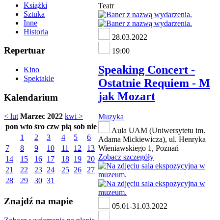
Książki
Teatr
Sztuka
Inne
Historia
28.03.2022
Repertuar
19:00
Speaking Concert -
Kino
Spektakle
Ostatnie Requiem - M
jak Mozart
Kalendarium
< lut
Marzec 2022
kwi >
Muzyka
pon
wto
śro
czw
pią
sob
nie
Aula UAM (Uniwersytetu im.
1
2
3
4
5
6
Adama Mickiewicza), ul. Henryka
7
8
9
10
11
12
13
Wieniawskiego 1, Poznań
Zobacz szczegóły
14
15
16
17
18
19
20
21
22
23
24
25
26
27
28
29
30
31
Znajdź na mapie
05.01-31.03.2022