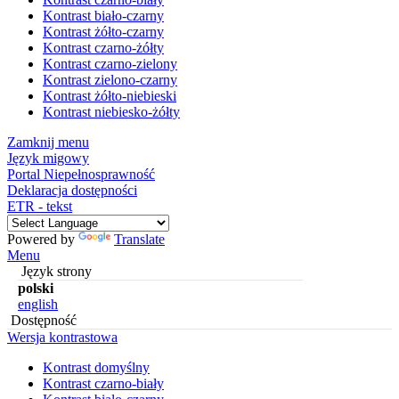
Kontrast biało-czarny
Kontrast żółto-czarny
Kontrast czarno-żółty
Kontrast czarno-zielony
Kontrast zielono-czarny
Kontrast żółto-niebieski
Kontrast niebiesko-żółty
Zamknij menu
Język migowy
Portal Niepełnosprawność
Deklaracja dostępności
ETR - tekst
Powered by
Translate
Menu
Język strony
polski
english
Dostępność
Wersja kontrastowa
Kontrast domyślny
Kontrast czarno-biały