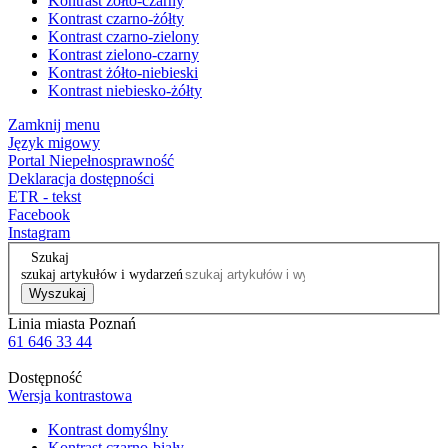
Kontrast żółto-czarny
Kontrast czarno-żółty
Kontrast czarno-zielony
Kontrast zielono-czarny
Kontrast żółto-niebieski
Kontrast niebiesko-żółty
Zamknij menu
Język migowy
Portal Niepełnosprawność
Deklaracja dostępności
ETR - tekst
Facebook
Instagram
Szukaj
szukaj artykułów i wydarzeń
Wyszukaj
Linia miasta Poznań
61 646 33 44
Dostępność
Wersja kontrastowa
Kontrast domyślny
Kontrast czarno-biały