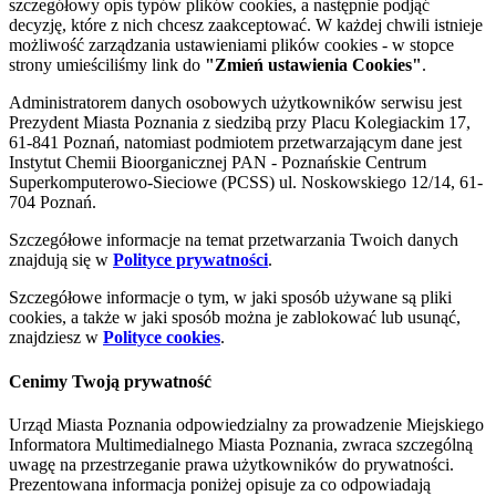
szczegółowy opis typów plików cookies, a następnie podjąć
decyzję, które z nich chcesz zaakceptować. W każdej chwili istnieje
możliwość zarządzania ustawieniami plików cookies - w stopce
strony umieściliśmy link do
"Zmień ustawienia Cookies"
.
Administratorem danych osobowych użytkowników serwisu jest
Prezydent Miasta Poznania z siedzibą przy Placu Kolegiackim 17,
61-841 Poznań, natomiast podmiotem przetwarzającym dane jest
Instytut Chemii Bioorganicznej PAN - Poznańskie Centrum
Superkomputerowo-Sieciowe (PCSS) ul. Noskowskiego 12/14, 61-
704 Poznań.
Szczegółowe informacje na temat przetwarzania Twoich danych
znajdują się w
Polityce prywatności
.
Szczegółowe informacje o tym, w jaki sposób używane są pliki
cookies, a także w jaki sposób można je zablokować lub usunąć,
znajdziesz w
Polityce cookies
.
Cenimy Twoją prywatność
Urząd Miasta Poznania odpowiedzialny za prowadzenie Miejskiego
Informatora Multimedialnego Miasta Poznania, zwraca szczególną
uwagę na przestrzeganie prawa użytkowników do prywatności.
Prezentowana informacja poniżej opisuje za co odpowiadają