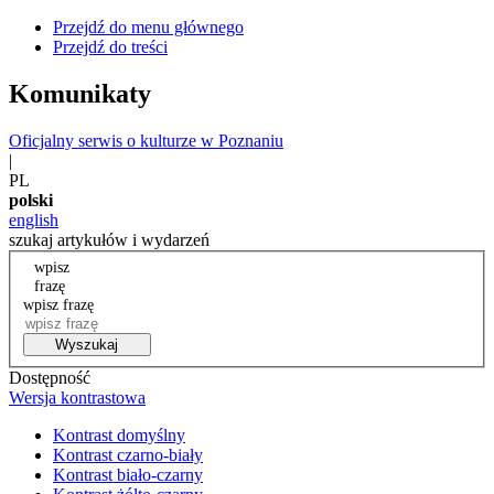
Przejdź do menu głównego
Przejdź do treści
Komunikaty
Oficjalny serwis o kulturze w Poznaniu
|
PL
polski
english
szukaj artykułów i wydarzeń
wpisz
frazę
wpisz frazę
Wyszukaj
Dostępność
Wersja kontrastowa
Kontrast domyślny
Kontrast czarno-biały
Kontrast biało-czarny