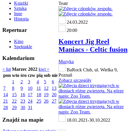
Książki
Teatr
Sztuka
Inne
Historia
24.03.2022
Repertuar
20:00
Koncert Jig Reel
Kino
Spektakle
Maniacs - Celtic fusion
Kalendarium
Muzyka
< lut
Marzec 2022
kwi >
BaRock Club, ul. Wielka 9,
Poznań
pon
wto
śro
czw
pią
sob
nie
Zobacz szczegóły
1
2
3
4
5
6
7
8
9
10
11
12
13
14
15
16
17
18
19
20
21
22
23
24
25
26
27
28
29
30
31
Znajdź na mapie
18.01.2021-30.10.2022