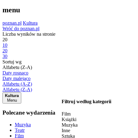
menu
poznan.pl
Kultura
Wróć do poznan.pl
Liczba wyników na stronie
20
10
20
30
Sortuj wg
Alfabetu (Z-A)
Daty rosnąco
Daty malejąco
Alfabetu (A-Z)
Alfabetu (Z-A)
Kultura
Menu
Filtruj według kategorii
Polecane wydarzenia
Film
Książki
Muzyka
Muzyka
Teatr
Inne
Film
Sztuka