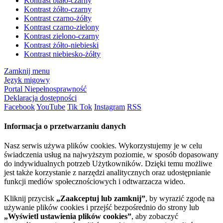
Kontrast biało-czarny
Kontrast żółto-czarny
Kontrast czarno-żółty
Kontrast czarno-zielony
Kontrast zielono-czarny
Kontrast żółto-niebieski
Kontrast niebiesko-żółty
Zamknij menu
Język migowy
Portal Niepełnosprawność
Deklaracja dostępności
Facebook
YouTube
Tik Tok
Instagram
RSS
Informacja o przetwarzaniu danych
Nasz serwis używa plików cookies. Wykorzystujemy je w celu
świadczenia usług na najwyższym poziomie, w sposób dopasowany
do indywidualnych potrzeb Użytkowników. Dzięki temu możliwe
jest także korzystanie z narzędzi analitycznych oraz udostępnianie
funkcji mediów społecznościowych i odtwarzacza wideo.
Kliknij przycisk
„Zaakceptuj lub zamknij”
, by wyrazić zgodę na
używanie plików cookies i przejść bezpośrednio do strony lub
„Wyświetl ustawienia plików cookies”
, aby zobaczyć