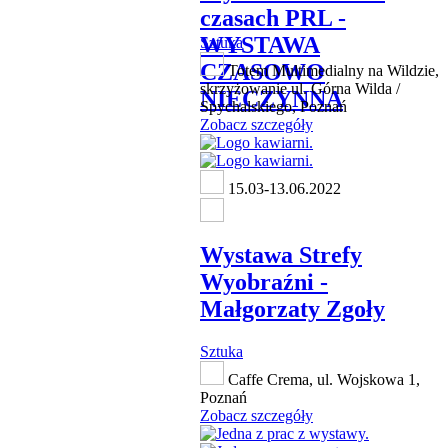
czasach PRL -
WYSTAWA
Sztuka
CZASOWO
Totem Multimedialny na Wildzie,
skrzyżowanie ul. Górna Wilda /
NIECZYNNA
Spychalskiego, Poznań
Zobacz szczegóły
15.03-13.06.2022
Wystawa Strefy
Wyobraźni -
Małgorzaty Zgoły
Sztuka
Caffe Crema, ul. Wojskowa 1,
Poznań
Zobacz szczegóły