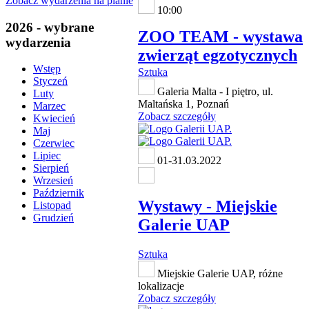
Zobacz wydarzenia na planie
10:00
2026 - wybrane
ZOO TEAM - wystawa
wydarzenia
zwierząt egzotycznych
Wstęp
Sztuka
Styczeń
Galeria Malta - I piętro, ul.
Luty
Maltańska 1, Poznań
Marzec
Zobacz szczegóły
Kwiecień
Maj
Czerwiec
Lipiec
01-31.03.2022
Sierpień
Wrzesień
Październik
Wystawy - Miejskie
Listopad
Grudzień
Galerie UAP
Sztuka
Miejskie Galerie UAP, różne
lokalizacje
Zobacz szczegóły