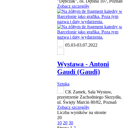
"Dębczak", os. Dębina 107, Poznań
Zobacz szczegóły
05.03-03.07.2022
Wystawa - Antoni
Gaudí (Gaudi)
Sztuka
CK Zamek, Sala Wystaw,
przestrzenie Zachodniego Skrzydła,
ul. Święty Marcin 80/82, Poznań
Zobacz szczegóły
Liczba wyników na stronie
20
10
20
30
Strona
1
2