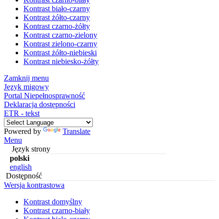
Kontrast biało-czarny
Kontrast żółto-czarny
Kontrast czarno-żółty
Kontrast czarno-zielony
Kontrast zielono-czarny
Kontrast żółto-niebieski
Kontrast niebiesko-żółty
Zamknij menu
Język migowy
Portal Niepełnosprawność
Deklaracja dostępności
ETR - tekst
Powered by
Translate
Menu
Język strony
polski
english
Dostępność
Wersja kontrastowa
Kontrast domyślny
Kontrast czarno-biały