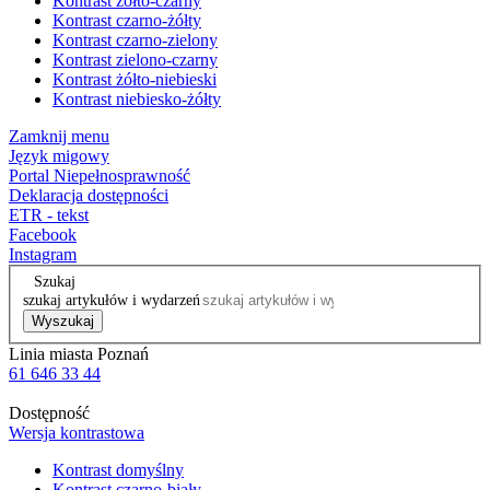
Kontrast żółto-czarny
Kontrast czarno-żółty
Kontrast czarno-zielony
Kontrast zielono-czarny
Kontrast żółto-niebieski
Kontrast niebiesko-żółty
Zamknij menu
Język migowy
Portal Niepełnosprawność
Deklaracja dostępności
ETR - tekst
Facebook
Instagram
Szukaj
szukaj artykułów i wydarzeń
Wyszukaj
Linia miasta Poznań
61 646 33 44
Dostępność
Wersja kontrastowa
Kontrast domyślny
Kontrast czarno-biały