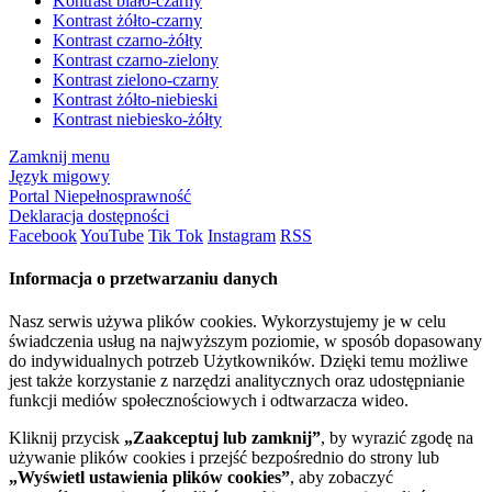
Kontrast biało-czarny
Kontrast żółto-czarny
Kontrast czarno-żółty
Kontrast czarno-zielony
Kontrast zielono-czarny
Kontrast żółto-niebieski
Kontrast niebiesko-żółty
Zamknij menu
Język migowy
Portal Niepełnosprawność
Deklaracja dostępności
Facebook
YouTube
Tik Tok
Instagram
RSS
Informacja o przetwarzaniu danych
Nasz serwis używa plików cookies. Wykorzystujemy je w celu
świadczenia usług na najwyższym poziomie, w sposób dopasowany
do indywidualnych potrzeb Użytkowników. Dzięki temu możliwe
jest także korzystanie z narzędzi analitycznych oraz udostępnianie
funkcji mediów społecznościowych i odtwarzacza wideo.
Kliknij przycisk
„Zaakceptuj lub zamknij”
, by wyrazić zgodę na
używanie plików cookies i przejść bezpośrednio do strony lub
„Wyświetl ustawienia plików cookies”
, aby zobaczyć