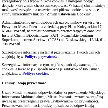
szczegółowy opis typów plików cookies, a następnie podjąć
decyzję, które z nich chcesz zaakceptować. W każdej chwili istnieje
możliwość zarządzania ustawieniami plików cookies - w stopce
strony umieściliśmy link do
"Zmień ustawienia Cookies"
.
Administratorem danych osobowych użytkowników serwisu jest
Prezydent Miasta Poznania z siedzibą przy Placu Kolegiackim 17,
61-841 Poznań, natomiast podmiotem przetwarzającym dane jest
Instytut Chemii Bioorganicznej PAN - Poznańskie Centrum
Superkomputerowo-Sieciowe (PCSS) ul. Noskowskiego 12/14, 61-
704 Poznań.
Szczegółowe informacje na temat przetwarzania Twoich danych
znajdują się w
Polityce prywatności
.
Szczegółowe informacje o tym, w jaki sposób używane są pliki
cookies, a także w jaki sposób można je zablokować lub usunąć,
znajdziesz w
Polityce cookies
.
Cenimy Twoją prywatność
Urząd Miasta Poznania odpowiedzialny za prowadzenie Miejskiego
Informatora Multimedialnego Miasta Poznania, zwraca szczególną
uwagę na przestrzeganie prawa użytkowników do prywatności.
Prezentowana informacja poniżej opisuje za co odpowiadają