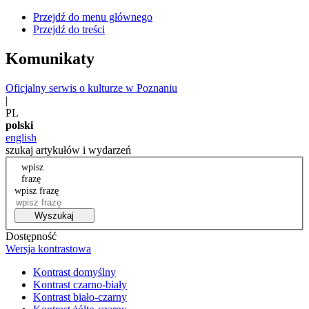
Przejdź do menu głównego
Przejdź do treści
Komunikaty
Oficjalny serwis o kulturze w Poznaniu
|
PL
polski
english
szukaj artykułów i wydarzeń
wpisz
frazę
wpisz frazę
Wyszukaj
Dostępność
Wersja kontrastowa
Kontrast domyślny
Kontrast czarno-biały
Kontrast biało-czarny