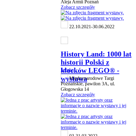
Aleja Armii Poznań
Zobacz szczegóły
22.10.2021-30.06.2022
History Land: 1000 lat
historii Polski z
klocków LEGO® -
Sztuka
wystawa
Międzynarodowe Targi
Poznańskie, pawilon 3A, ul.
Głogowska 14
Zobacz szczegóły
03-31.03.2022