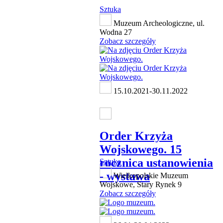
Sztuka
Muzeum Archeologiczne, ul.
Wodna 27
Zobacz szczegóły
15.10.2021-30.11.2022
Order Krzyża
Wojskowego. 15
rocznica ustanowienia
Sztuka
- wystawa
Wielkopolskie Muzeum
Wojskowe, Stary Rynek 9
Zobacz szczegóły