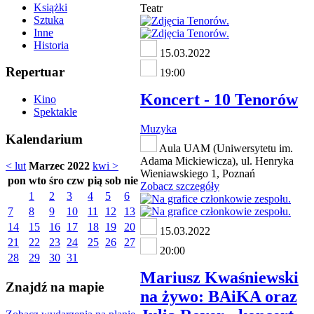
Książki
Teatr
Sztuka
Inne
Historia
15.03.2022
Repertuar
19:00
Koncert - 10 Tenorów
Kino
Spektakle
Muzyka
Kalendarium
Aula UAM (Uniwersytetu im.
Adama Mickiewicza), ul. Henryka
< lut
Marzec 2022
kwi >
Wieniawskiego 1, Poznań
pon
wto
śro
czw
pią
sob
nie
Zobacz szczegóły
1
2
3
4
5
6
7
8
9
10
11
12
13
14
15
16
17
18
19
20
15.03.2022
21
22
23
24
25
26
27
20:00
28
29
30
31
Mariusz Kwaśniewski
Znajdź na mapie
na żywo: BAiKA oraz