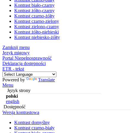
Kontrast biało-czarny
Kontrast żółto-czarny
Kontrast czarno-żółty
Kontrast czarno-zielony
Kontrast zielono-czarny
Kontrast żółto-niebieski
Kontrast niebiesko-żółty
Zamknij menu
Język migowy
Portal Niepełnosprawność
Deklaracja dostępności
ETR - tekst
Powered by
Translate
Menu
Język strony
polski
english
Dostępność
Wersja kontrastowa
Kontrast domyślny
Kontrast czarno-biały