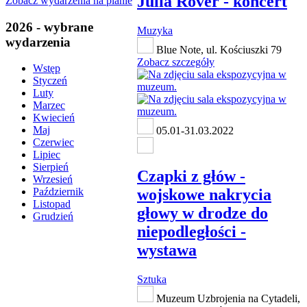
Julia Rover - koncert
Zobacz wydarzenia na planie
2026 - wybrane
Muzyka
wydarzenia
Blue Note, ul. Kościuszki 79
Zobacz szczegóły
Wstęp
Styczeń
Luty
Marzec
Kwiecień
Maj
05.01-31.03.2022
Czerwiec
Lipiec
Sierpień
Czapki z głów -
Wrzesień
wojskowe nakrycia
Październik
Listopad
głowy w drodze do
Grudzień
niepodległości -
wystawa
Sztuka
Muzeum Uzbrojenia na Cytadeli,