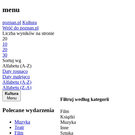
menu
poznan.pl
Kultura
Wróć do poznan.pl
Liczba wyników na stronie
20
10
20
30
Sortuj wg
Alfabetu (A-Z)
Daty rosnąco
Daty malejąco
Alfabetu (A-Z)
Alfabetu (Z-A)
Kultura
Menu
Filtruj według kategorii
Polecane wydarzenia
Film
Książki
Muzyka
Muzyka
Teatr
Inne
Film
Sztuka