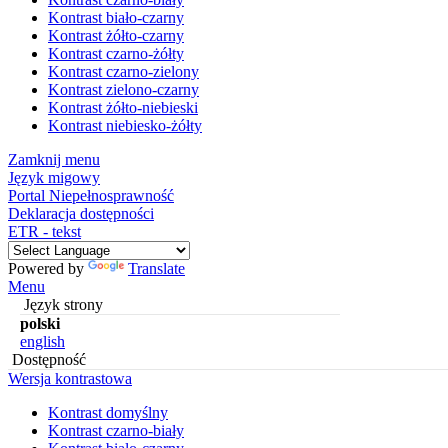
Kontrast biało-czarny
Kontrast żółto-czarny
Kontrast czarno-żółty
Kontrast czarno-zielony
Kontrast zielono-czarny
Kontrast żółto-niebieski
Kontrast niebiesko-żółty
Zamknij menu
Język migowy
Portal Niepełnosprawność
Deklaracja dostępności
ETR - tekst
Powered by
Translate
Menu
Język strony
polski
english
Dostępność
Wersja kontrastowa
Kontrast domyślny
Kontrast czarno-biały