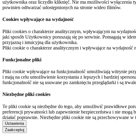
użytkownika oraz liczydło kliknięć. Nie ma możliwości wyłączenia t
powinien odtwarzać udostępnionych na stronie wideo filmów.
Cookies wpływające na wydajność
Pliki cookies o charakterze analitycznym, wpływającym na wydajność zb
jaki sposób Użytkownicy poruszają się po serwisie. Pomagają w ide
przyjazną i intuicyjną dla użytkownika.
Pliki cookie o charakterze analitycznym i wpływające na wydajność
Funkcjonalne pliki
Pliki cookie wpływające na funkcjonalność umożliwiają witrynie p
i mają na celu umożliwienie korzystania z lepszych i bardziej sperso
funkcjonalność nie są usuwane po zamknięciu przeglądarki i są trw
Niezbędne pliki cookies
Te pliki cookie są niezbędne do tego, aby umożliwić prawidłowe poru
preferencji prywatności lub zapewnienie bezpieczeństwa i nie mogą b
działać poprawnie. Niezbędne pliki cookie nie są przechowywane w 
Ustawienia
Zaakceptuj