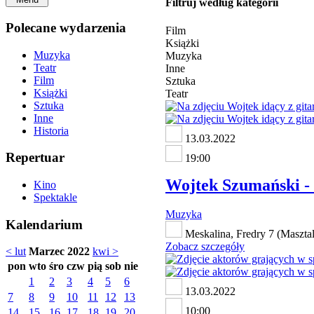
Filtruj według kategorii
Polecane wydarzenia
Film
Książki
Muzyka
Muzyka
Teatr
Inne
Film
Sztuka
Książki
Teatr
Sztuka
Inne
Historia
13.03.2022
Repertuar
19:00
Wojtek Szumański -
Kino
Spektakle
Muzyka
Kalendarium
Meskalina, Fredry 7 (Masztal
Zobacz szczegóły
< lut
Marzec 2022
kwi >
pon
wto
śro
czw
pią
sob
nie
1
2
3
4
5
6
13.03.2022
7
8
9
10
11
12
13
10:00
14
15
16
17
18
19
20