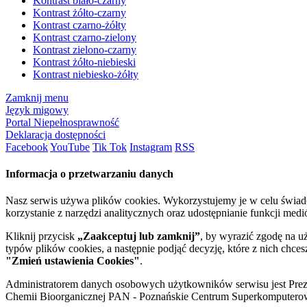
Kontrast biało-czarny
Kontrast żółto-czarny
Kontrast czarno-żółty
Kontrast czarno-zielony
Kontrast zielono-czarny
Kontrast żółto-niebieski
Kontrast niebiesko-żółty
Zamknij menu
Język migowy
Portal Niepełnosprawność
Deklaracja dostępności
Facebook
YouTube
Tik Tok
Instagram
RSS
Informacja o przetwarzaniu danych
Nasz serwis używa plików cookies. Wykorzystujemy je w celu świa
korzystanie z narzędzi analitycznych oraz udostępnianie funkcji me
Kliknij przycisk
„Zaakceptuj lub zamknij”
, by wyrazić zgodę na u
typów plików cookies, a następnie podjąć decyzję, które z nich chce
"Zmień ustawienia Cookies"
.
Administratorem danych osobowych użytkowników serwisu jest Prezyd
Chemii Bioorganicznej PAN - Poznańskie Centrum Superkomputerow