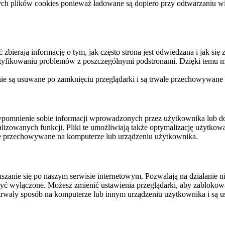
ych plików cookies ponieważ ładowane są dopiero przy odtwarzaniu wid
ierają informację o tym, jak często strona jest odwiedzana i jak się z 
ntyfikowaniu problemów z poszczególnymi podstronami. Dzięki temu mo
 nie są usuwane po zamknięciu przeglądarki i są trwale przechowywane
rzypomnienie sobie informacji wprowadzonych przez użytkownika lub 
nalizowanych funkcji. Pliki te umożliwiają także optymalizację użytko
ale przechowywane na komputerze lub urządzeniu użytkownika.
szanie się po naszym serwisie internetowym. Pozwalają na działanie ni
yć wyłączone. Możesz zmienić ustawienia przeglądarki, aby zablokować
trwały sposób na komputerze lub innym urządzeniu użytkownika i są u