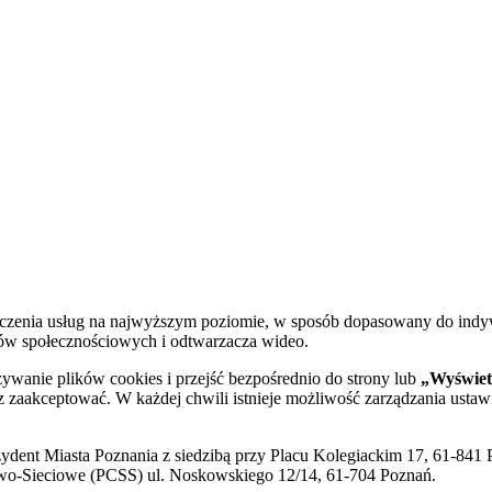
dczenia usług na najwyższym poziomie, w sposób dopasowany do indy
diów społecznościowych i odtwarzacza wideo.
żywanie plików cookies i przejść bezpośrednio do strony lub
„Wyświetl
sz zaakceptować. W każdej chwili istnieje możliwość zarządzania ustaw
ent Miasta Poznania z siedzibą przy Placu Kolegiackim 17, 61-841 P
o-Sieciowe (PCSS) ul. Noskowskiego 12/14, 61-704 Poznań.