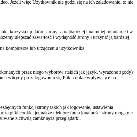
eo. Jeżeli więc Użytkownik nie godzi się na ich załadowanie, to nie
niej korzysta np. które strony są najbardziej i najmniej popularne i w
żemy ulepszać zawartość i wydajność strony i uczynić ją bardziej
 na komputerze lub urządzeniu użytkownika.
dokonanych przez niego wyborów (takich jak język, wyrażone zgody)
wania witryny po zalogowaniu się.Pliki cookie wpływające na
ezbędnych funkcji strony takich jak logowanie, ustawienia
 te pliki cookie, jednakże niektóre funkcjonalności strony mogą nie
suwane z chwilą zamknięcia przeglądarki.