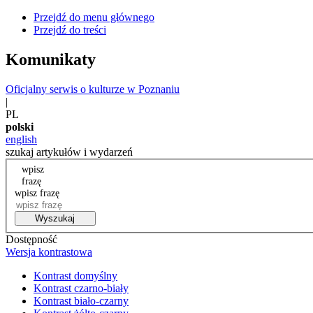
Przejdź do menu głównego
Przejdź do treści
Komunikaty
Oficjalny serwis o kulturze w Poznaniu
|
PL
polski
english
szukaj artykułów i wydarzeń
wpisz
frazę
wpisz frazę
Wyszukaj
Dostępność
Wersja kontrastowa
Kontrast domyślny
Kontrast czarno-biały
Kontrast biało-czarny