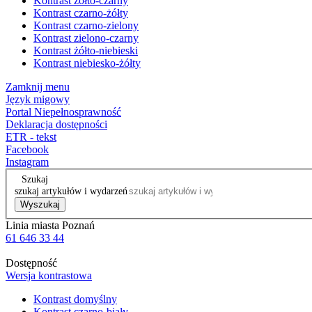
Kontrast żółto-czarny
Kontrast czarno-żółty
Kontrast czarno-zielony
Kontrast zielono-czarny
Kontrast żółto-niebieski
Kontrast niebiesko-żółty
Zamknij menu
Język migowy
Portal Niepełnosprawność
Deklaracja dostępności
ETR - tekst
Facebook
Instagram
Szukaj
szukaj artykułów i wydarzeń
Wyszukaj
Linia miasta Poznań
61 646 33 44
Dostępność
Wersja kontrastowa
Kontrast domyślny
Kontrast czarno-biały