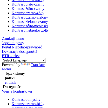
Kontrast biało-czarny
Kontrast żółto-czarny
Kontrast czarno-żółty
Kontrast czarno-zielony
Kontrast zielono-czarny
Kontrast żółto-niebieski
Kontrast niebiesko-żółty
Zamknij menu
Język migowy
Portal Niepełnosprawność
Deklaracja dostępności
ETR - tekst
Powered by
Translate
Menu
Język strony
polski
english
Dostępność
Wersja kontrastowa
Kontrast domyślny
Kontrast czarno-biały