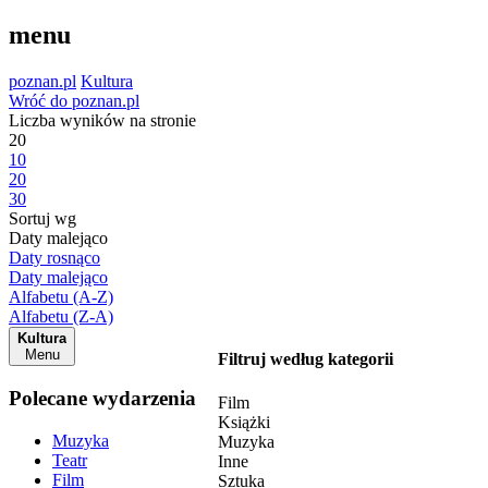
menu
poznan.pl
Kultura
Wróć do poznan.pl
Liczba wyników na stronie
20
10
20
30
Sortuj wg
Daty malejąco
Daty rosnąco
Daty malejąco
Alfabetu (A-Z)
Alfabetu (Z-A)
Kultura
Menu
Filtruj według kategorii
Polecane wydarzenia
Film
Książki
Muzyka
Muzyka
Teatr
Inne
Film
Sztuka