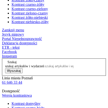
Kontrast żółto-czarny
Kontrast czarno-żółty
Kontrast czarno-zielony
Kontrast zielono-czarny
Kontrast żółto-niebieski
Kontrast niebiesko-żółty
Zamknij menu
Język migowy
Portal Niepełnosprawność
Deklaracja dostępności
ETR - tekst
Facebook
Instagram
Szukaj
szukaj artykułów i wydarzeń
Wyszukaj
Linia miasta Poznań
61 646 33 44
Dostępność
Wersja kontrastowa
Kontrast domyślny
Kontrast czarno-biały