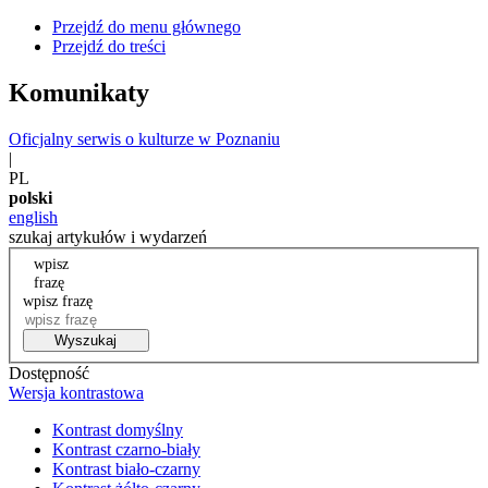
Przejdź do menu głównego
Przejdź do treści
Komunikaty
Oficjalny serwis o kulturze w Poznaniu
|
PL
polski
english
szukaj artykułów i wydarzeń
wpisz
frazę
wpisz frazę
Wyszukaj
Dostępność
Wersja kontrastowa
Kontrast domyślny
Kontrast czarno-biały
Kontrast biało-czarny