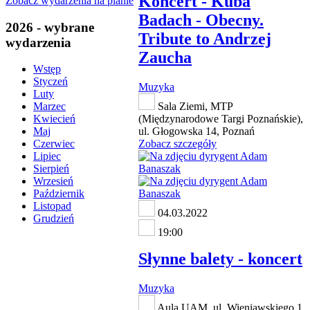
Koncert - Kuba
Zobacz wydarzenia na planie
Badach - Obecny.
2026 - wybrane
Tribute to Andrzej
wydarzenia
Zaucha
Wstęp
Styczeń
Muzyka
Luty
Sala Ziemi, MTP
Marzec
(Międzynarodowe Targi Poznańskie),
Kwiecień
ul. Głogowska 14, Poznań
Maj
Zobacz szczegóły
Czerwiec
Lipiec
Sierpień
Wrzesień
Październik
Listopad
04.03.2022
Grudzień
19:00
Słynne balety - koncert
Muzyka
Aula UAM, ul. Wieniawskiego 1