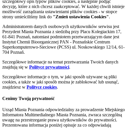
szczegółowy opis typów plików cookies, a następnie podjąć
decyzję, które z nich chcesz zaakceptować. W każdej chwili istnieje
możliwość zarządzania ustawieniami plików cookies - w stopce
strony umieściliśmy link do
"Zmień ustawienia Cookies"
.
Administratorem danych osobowych użytkowników serwisu jest
Prezydent Miasta Poznania z siedzibą przy Placu Kolegiackim 17,
61-841 Poznań, natomiast podmiotem przetwarzającym dane jest
Instytut Chemii Bioorganicznej PAN - Poznańskie Centrum
Superkomputerowo-Sieciowe (PCSS) ul. Noskowskiego 12/14, 61-
704 Poznań.
Szczegółowe informacje na temat przetwarzania Twoich danych
znajdują się w
Polityce prywatności
.
Szczegółowe informacje o tym, w jaki sposób używane są pliki
cookies, a także w jaki sposób można je zablokować lub usunąć,
znajdziesz w
Polityce cookies
.
Cenimy Twoją prywatność
Urząd Miasta Poznania odpowiedzialny za prowadzenie Miejskiego
Informatora Multimedialnego Miasta Poznania, zwraca szczególną
uwagę na przestrzeganie prawa użytkowników do prywatności.
Prezentowana informacja poniżej opisuje za co odpowiadają