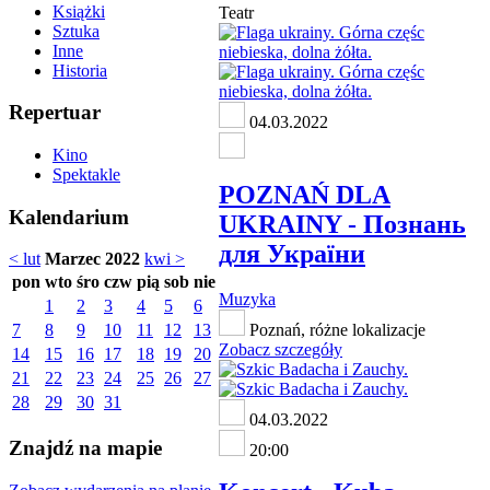
Książki
Teatr
Sztuka
Inne
Historia
Repertuar
04.03.2022
Kino
Spektakle
POZNAŃ DLA
Kalendarium
UKRAINY - Познань
для України
< lut
Marzec 2022
kwi >
pon
wto
śro
czw
pią
sob
nie
Muzyka
1
2
3
4
5
6
7
8
9
10
11
12
13
Poznań, różne lokalizacje
Zobacz szczegóły
14
15
16
17
18
19
20
21
22
23
24
25
26
27
28
29
30
31
04.03.2022
Znajdź na mapie
20:00