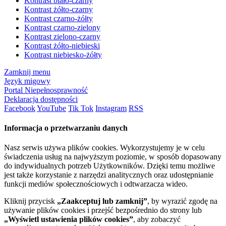
Kontrast biało-czarny
Kontrast żółto-czarny
Kontrast czarno-żółty
Kontrast czarno-zielony
Kontrast zielono-czarny
Kontrast żółto-niebieski
Kontrast niebiesko-żółty
Zamknij menu
Język migowy
Portal Niepełnosprawność
Deklaracja dostępności
Facebook
YouTube
Tik Tok
Instagram
RSS
Informacja o przetwarzaniu danych
Nasz serwis używa plików cookies. Wykorzystujemy je w celu
świadczenia usług na najwyższym poziomie, w sposób dopasowany
do indywidualnych potrzeb Użytkowników. Dzięki temu możliwe
jest także korzystanie z narzędzi analitycznych oraz udostępnianie
funkcji mediów społecznościowych i odtwarzacza wideo.
Kliknij przycisk
„Zaakceptuj lub zamknij”
, by wyrazić zgodę na
używanie plików cookies i przejść bezpośrednio do strony lub
„Wyświetl ustawienia plików cookies”
, aby zobaczyć