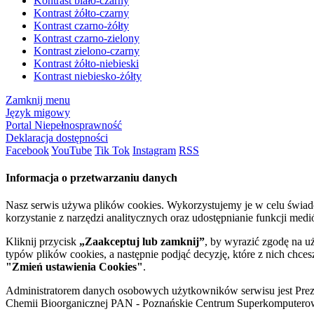
Kontrast biało-czarny
Kontrast żółto-czarny
Kontrast czarno-żółty
Kontrast czarno-zielony
Kontrast zielono-czarny
Kontrast żółto-niebieski
Kontrast niebiesko-żółty
Zamknij menu
Język migowy
Portal Niepełnosprawność
Deklaracja dostępności
Facebook
YouTube
Tik Tok
Instagram
RSS
Informacja o przetwarzaniu danych
Nasz serwis używa plików cookies. Wykorzystujemy je w celu świa
korzystanie z narzędzi analitycznych oraz udostępnianie funkcji me
Kliknij przycisk
„Zaakceptuj lub zamknij”
, by wyrazić zgodę na u
typów plików cookies, a następnie podjąć decyzję, które z nich chce
"Zmień ustawienia Cookies"
.
Administratorem danych osobowych użytkowników serwisu jest Prezyd
Chemii Bioorganicznej PAN - Poznańskie Centrum Superkomputerow