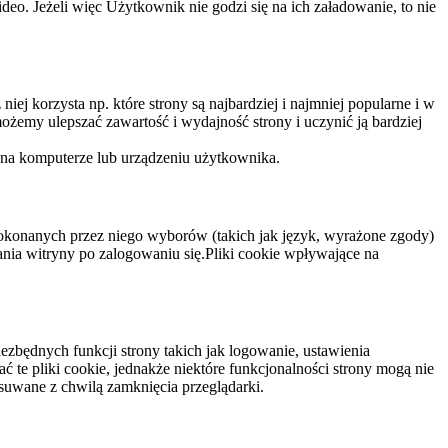
eo. Jeżeli więc Użytkownik nie godzi się na ich załadowanie, to nie
niej korzysta np. które strony są najbardziej i najmniej popularne i w
żemy ulepszać zawartość i wydajność strony i uczynić ją bardziej
 na komputerze lub urządzeniu użytkownika.
dokonanych przez niego wyborów (takich jak język, wyrażone zgody)
wania witryny po zalogowaniu się.Pliki cookie wpływające na
ezbędnych funkcji strony takich jak logowanie, ustawienia
 te pliki cookie, jednakże niektóre funkcjonalności strony mogą nie
suwane z chwilą zamknięcia przeglądarki.