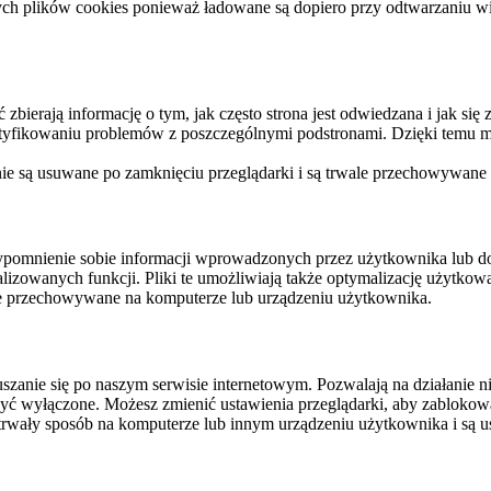
ych plików cookies ponieważ ładowane są dopiero przy odtwarzaniu wid
ierają informację o tym, jak często strona jest odwiedzana i jak się z 
ntyfikowaniu problemów z poszczególnymi podstronami. Dzięki temu mo
 nie są usuwane po zamknięciu przeglądarki i są trwale przechowywane
rzypomnienie sobie informacji wprowadzonych przez użytkownika lub 
nalizowanych funkcji. Pliki te umożliwiają także optymalizację użytko
ale przechowywane na komputerze lub urządzeniu użytkownika.
szanie się po naszym serwisie internetowym. Pozwalają na działanie ni
yć wyłączone. Możesz zmienić ustawienia przeglądarki, aby zablokować
trwały sposób na komputerze lub innym urządzeniu użytkownika i są u