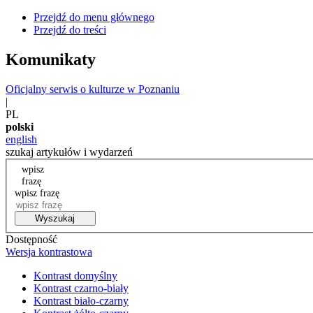
Przejdź do menu głównego
Przejdź do treści
Komunikaty
Oficjalny serwis o kulturze w Poznaniu
|
PL
polski
english
szukaj artykułów i wydarzeń
wpisz
frazę
wpisz frazę
Wyszukaj
Dostępność
Wersja kontrastowa
Kontrast domyślny
Kontrast czarno-biały
Kontrast biało-czarny