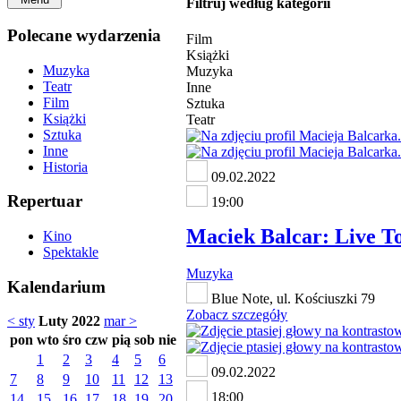
Filtruj według kategorii
Polecane wydarzenia
Film
Książki
Muzyka
Muzyka
Teatr
Inne
Film
Sztuka
Książki
Teatr
Sztuka
Inne
Historia
09.02.2022
Repertuar
19:00
Maciek Balcar: Live T
Kino
Spektakle
Muzyka
Kalendarium
Blue Note, ul. Kościuszki 79
Zobacz szczegóły
< sty
Luty 2022
mar >
pon
wto
śro
czw
pią
sob
nie
1
2
3
4
5
6
09.02.2022
7
8
9
10
11
12
13
18:00
14
15
16
17
18
19
20