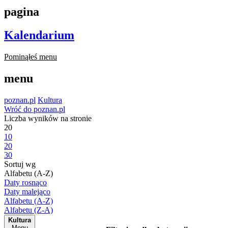
pagina
Kalendarium
Pominąłeś menu
menu
poznan.pl
Kultura
Wróć do poznan.pl
Liczba wyników na stronie
20
10
20
30
Sortuj wg
Alfabetu (A-Z)
Daty rosnąco
Daty malejąco
Alfabetu (A-Z)
Alfabetu (Z-A)
Kultura
Menu