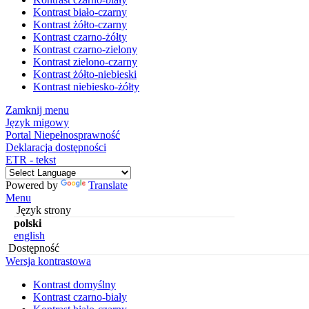
Kontrast biało-czarny
Kontrast żółto-czarny
Kontrast czarno-żółty
Kontrast czarno-zielony
Kontrast zielono-czarny
Kontrast żółto-niebieski
Kontrast niebiesko-żółty
Zamknij menu
Język migowy
Portal Niepełnosprawność
Deklaracja dostępności
ETR - tekst
Powered by
Translate
Menu
Język strony
polski
english
Dostępność
Wersja kontrastowa
Kontrast domyślny
Kontrast czarno-biały