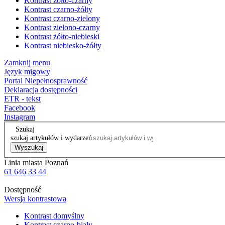
Kontrast żółto-czarny
Kontrast czarno-żółty
Kontrast czarno-zielony
Kontrast zielono-czarny
Kontrast żółto-niebieski
Kontrast niebiesko-żółty
Zamknij menu
Język migowy
Portal Niepełnosprawność
Deklaracja dostępności
ETR - tekst
Facebook
Instagram
Szukaj
szukaj artykułów i wydarzeń
Wyszukaj
Linia miasta Poznań
61 646 33 44
Dostępność
Wersja kontrastowa
Kontrast domyślny
Kontrast czarno-biały