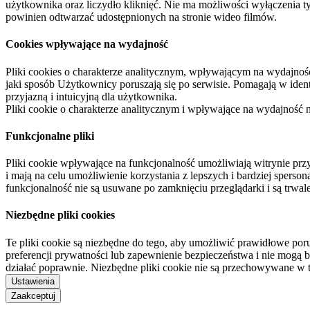
użytkownika oraz liczydło kliknięć. Nie ma możliwości wyłączenia t
powinien odtwarzać udostępnionych na stronie wideo filmów.
Cookies wpływające na wydajność
Pliki cookies o charakterze analitycznym, wpływającym na wydajność zb
jaki sposób Użytkownicy poruszają się po serwisie. Pomagają w ide
przyjazną i intuicyjną dla użytkownika.
Pliki cookie o charakterze analitycznym i wpływające na wydajność
Funkcjonalne pliki
Pliki cookie wpływające na funkcjonalność umożliwiają witrynie p
i mają na celu umożliwienie korzystania z lepszych i bardziej sperso
funkcjonalność nie są usuwane po zamknięciu przeglądarki i są trw
Niezbędne pliki cookies
Te pliki cookie są niezbędne do tego, aby umożliwić prawidłowe poru
preferencji prywatności lub zapewnienie bezpieczeństwa i nie mogą b
działać poprawnie. Niezbędne pliki cookie nie są przechowywane w 
Ustawienia
Zaakceptuj