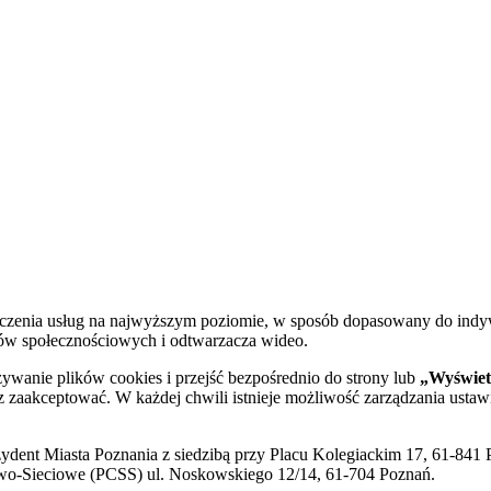
dczenia usług na najwyższym poziomie, w sposób dopasowany do indy
diów społecznościowych i odtwarzacza wideo.
żywanie plików cookies i przejść bezpośrednio do strony lub
„Wyświetl
sz zaakceptować. W każdej chwili istnieje możliwość zarządzania ustaw
ent Miasta Poznania z siedzibą przy Placu Kolegiackim 17, 61-841 P
o-Sieciowe (PCSS) ul. Noskowskiego 12/14, 61-704 Poznań.