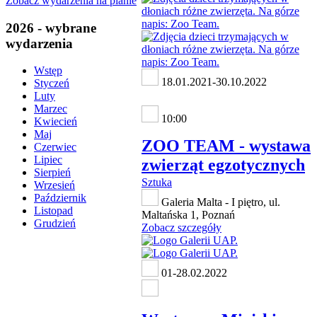
Zobacz wydarzenia na planie
2026 - wybrane
wydarzenia
Wstęp
18.01.2021-30.10.2022
Styczeń
Luty
Marzec
10:00
Kwiecień
Maj
ZOO TEAM - wystawa
Czerwiec
Lipiec
zwierząt egzotycznych
Sierpień
Sztuka
Wrzesień
Październik
Galeria Malta - I piętro, ul.
Listopad
Maltańska 1, Poznań
Grudzień
Zobacz szczegóły
01-28.02.2022