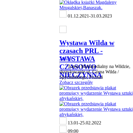
01.12.2021-31.03.2023
Wystawa Wilda w
czasach PRL -
WYSTAWA
Sztuka
CZASOWO
Totem Multimedialny na Wildzie,
skrzyżowanie ul. Górna Wilda /
NIECZYNNA
Spychalskiego, Poznań
Zobacz szczegóły
13.01-25.02.2022
09:00