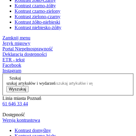
Kontrast żółto-czarny
Kontrast czarno-żółty
Kontrast czarno-zielony
Kontrast zielono-czarny
Kontrast żółto-niebieski
Kontrast niebiesko-żółty
Zamknij menu
Język migowy
Portal Niepełnosprawność
Deklaracja dostępności
ETR - tekst
Facebook
Instagram
Szukaj
szukaj artykułów i wydarzeń
Wyszukaj
Linia miasta Poznań
61 646 33 44
Dostępność
Wersja kontrastowa
Kontrast domyślny
Kontrast czarno-biały