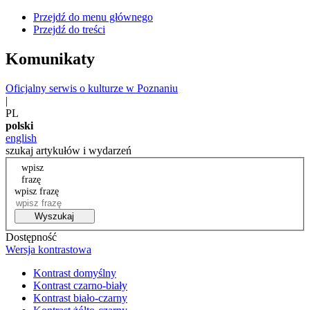
Przejdź do menu głównego
Przejdź do treści
Komunikaty
Oficjalny serwis o kulturze w Poznaniu
|
PL
polski
english
szukaj artykułów i wydarzeń
wpisz
frazę
wpisz frazę
Wyszukaj
Dostępność
Wersja kontrastowa
Kontrast domyślny
Kontrast czarno-biały
Kontrast biało-czarny