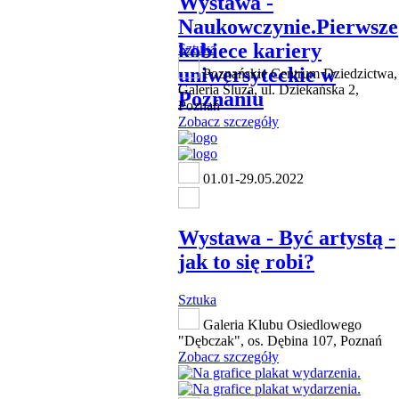
Wystawa -
Naukowczynie.Pierwsze
kobiece kariery
Sztuka
uniwersyteckie w
Poznańskie Centrum Dziedzictwa,
Galeria Śluza, ul. Dziekańska 2,
Poznaniu
Poznań
Zobacz szczegóły
01.01-29.05.2022
Wystawa - Być artystą -
jak to się robi?
Sztuka
Galeria Klubu Osiedlowego
"Dębczak", os. Dębina 107, Poznań
Zobacz szczegóły