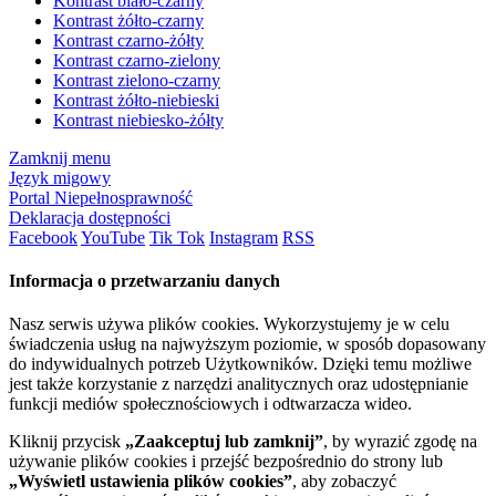
Kontrast biało-czarny
Kontrast żółto-czarny
Kontrast czarno-żółty
Kontrast czarno-zielony
Kontrast zielono-czarny
Kontrast żółto-niebieski
Kontrast niebiesko-żółty
Zamknij menu
Język migowy
Portal Niepełnosprawność
Deklaracja dostępności
Facebook
YouTube
Tik Tok
Instagram
RSS
Informacja o przetwarzaniu danych
Nasz serwis używa plików cookies. Wykorzystujemy je w celu
świadczenia usług na najwyższym poziomie, w sposób dopasowany
do indywidualnych potrzeb Użytkowników. Dzięki temu możliwe
jest także korzystanie z narzędzi analitycznych oraz udostępnianie
funkcji mediów społecznościowych i odtwarzacza wideo.
Kliknij przycisk
„Zaakceptuj lub zamknij”
, by wyrazić zgodę na
używanie plików cookies i przejść bezpośrednio do strony lub
„Wyświetl ustawienia plików cookies”
, aby zobaczyć