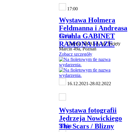
17:00
Wystawa Holmera
Feldmanna i Andreasa
Grahla GABINET
Sztuka
RAMONA HAZE.
Galeria :SKALA, ul. Święty
Marcin 49a, Poznań
Zobacz szczegóły
16.12.2021-28.02.2022
Wystawa fotografii
Jędrzeja Nowickiego
The Scars / Blizny
Sztuka