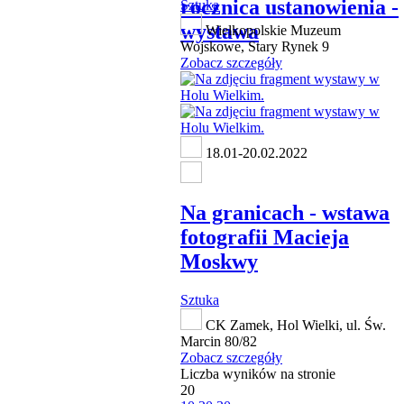
rocznica ustanowienia -
Sztuka
wystawa
Wielkopolskie Muzeum
Wojskowe, Stary Rynek 9
Zobacz szczegóły
18.01-20.02.2022
Na granicach - wstawa
fotografii Macieja
Moskwy
Sztuka
CK Zamek, Hol Wielki, ul. Św.
Marcin 80/82
Zobacz szczegóły
Liczba wyników na stronie
20