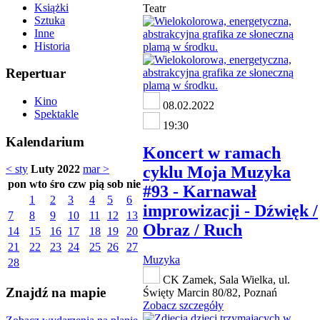
Książki
Teatr
Sztuka
Inne
Historia
Repertuar
Kino
08.02.2022
Spektakle
19:30
Kalendarium
Koncert w ramach
cyklu Moja Muzyka
< sty
Luty 2022
mar >
pon
wto
śro
czw
pią
sob
nie
#93 - Karnawał
1
2
3
4
5
6
improwizacji - Dźwięk /
7
8
9
10
11
12
13
Obraz / Ruch
14
15
16
17
18
19
20
21
22
23
24
25
26
27
Muzyka
28
CK Zamek, Sala Wielka, ul.
Znajdź na mapie
Święty Marcin 80/82, Poznań
Zobacz szczegóły