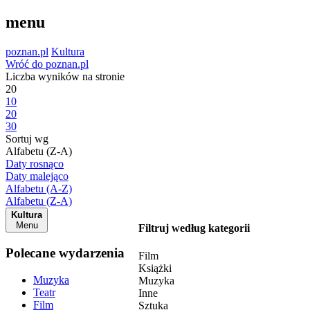
menu
poznan.pl
Kultura
Wróć do poznan.pl
Liczba wyników na stronie
20
10
20
30
Sortuj wg
Alfabetu (Z-A)
Daty rosnąco
Daty malejąco
Alfabetu (A-Z)
Alfabetu (Z-A)
Kultura
Menu
Filtruj według kategorii
Polecane wydarzenia
Film
Książki
Muzyka
Muzyka
Teatr
Inne
Film
Sztuka