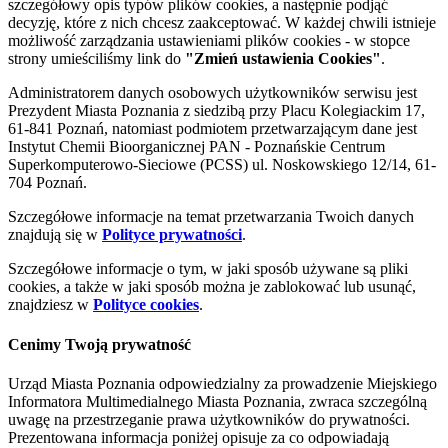
szczegółowy opis typów plików cookies, a następnie podjąć
decyzję, które z nich chcesz zaakceptować. W każdej chwili istnieje
możliwość zarządzania ustawieniami plików cookies - w stopce
strony umieściliśmy link do
"Zmień ustawienia Cookies"
.
Administratorem danych osobowych użytkowników serwisu jest
Prezydent Miasta Poznania z siedzibą przy Placu Kolegiackim 17,
61-841 Poznań, natomiast podmiotem przetwarzającym dane jest
Instytut Chemii Bioorganicznej PAN - Poznańskie Centrum
Superkomputerowo-Sieciowe (PCSS) ul. Noskowskiego 12/14, 61-
704 Poznań.
Szczegółowe informacje na temat przetwarzania Twoich danych
znajdują się w
Polityce prywatności
.
Szczegółowe informacje o tym, w jaki sposób używane są pliki
cookies, a także w jaki sposób można je zablokować lub usunąć,
znajdziesz w
Polityce cookies
.
Cenimy Twoją prywatność
Urząd Miasta Poznania odpowiedzialny za prowadzenie Miejskiego
Informatora Multimedialnego Miasta Poznania, zwraca szczególną
uwagę na przestrzeganie prawa użytkowników do prywatności.
Prezentowana informacja poniżej opisuje za co odpowiadają