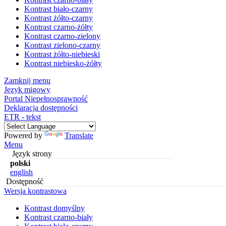
Kontrast biało-czarny
Kontrast żółto-czarny
Kontrast czarno-żółty
Kontrast czarno-zielony
Kontrast zielono-czarny
Kontrast żółto-niebieski
Kontrast niebiesko-żółty
Zamknij menu
Język migowy
Portal Niepełnosprawność
Deklaracja dostępności
ETR - tekst
Powered by
Translate
Menu
Język strony
polski
english
Dostępność
Wersja kontrastowa
Kontrast domyślny
Kontrast czarno-biały