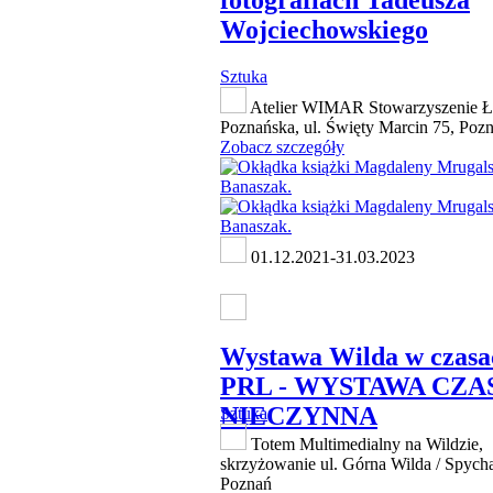
Wojciechowskiego
Sztuka
Atelier WIMAR Stowarzyszenie Ł
Poznańska, ul. Święty Marcin 75, Poz
Zobacz szczegóły
01.12.2021-31.03.2023
Wystawa Wilda w czasa
PRL - WYSTAWA CZ
NIECZYNNA
Sztuka
Totem Multimedialny na Wildzie,
skrzyżowanie ul. Górna Wilda / Spycha
Poznań