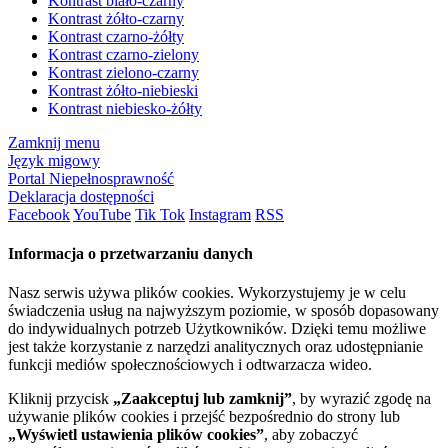
Kontrast biało-czarny
Kontrast żółto-czarny
Kontrast czarno-żółty
Kontrast czarno-zielony
Kontrast zielono-czarny
Kontrast żółto-niebieski
Kontrast niebiesko-żółty
Zamknij menu
Język migowy
Portal Niepełnosprawność
Deklaracja dostępności
Facebook
YouTube
Tik Tok
Instagram
RSS
Informacja o przetwarzaniu danych
Nasz serwis używa plików cookies. Wykorzystujemy je w celu
świadczenia usług na najwyższym poziomie, w sposób dopasowany
do indywidualnych potrzeb Użytkowników. Dzięki temu możliwe
jest także korzystanie z narzędzi analitycznych oraz udostępnianie
funkcji mediów społecznościowych i odtwarzacza wideo.
Kliknij przycisk
„Zaakceptuj lub zamknij”
, by wyrazić zgodę na
używanie plików cookies i przejść bezpośrednio do strony lub
„Wyświetl ustawienia plików cookies”
, aby zobaczyć