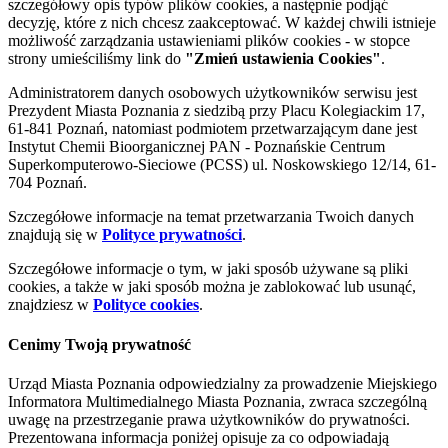
szczegółowy opis typów plików cookies, a następnie podjąć
decyzję, które z nich chcesz zaakceptować. W każdej chwili istnieje
możliwość zarządzania ustawieniami plików cookies - w stopce
strony umieściliśmy link do
"Zmień ustawienia Cookies"
.
Administratorem danych osobowych użytkowników serwisu jest
Prezydent Miasta Poznania z siedzibą przy Placu Kolegiackim 17,
61-841 Poznań, natomiast podmiotem przetwarzającym dane jest
Instytut Chemii Bioorganicznej PAN - Poznańskie Centrum
Superkomputerowo-Sieciowe (PCSS) ul. Noskowskiego 12/14, 61-
704 Poznań.
Szczegółowe informacje na temat przetwarzania Twoich danych
znajdują się w
Polityce prywatności
.
Szczegółowe informacje o tym, w jaki sposób używane są pliki
cookies, a także w jaki sposób można je zablokować lub usunąć,
znajdziesz w
Polityce cookies
.
Cenimy Twoją prywatność
Urząd Miasta Poznania odpowiedzialny za prowadzenie Miejskiego
Informatora Multimedialnego Miasta Poznania, zwraca szczególną
uwagę na przestrzeganie prawa użytkowników do prywatności.
Prezentowana informacja poniżej opisuje za co odpowiadają