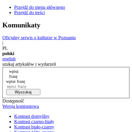
Przejdź do menu głównego
Przejdź do treści
Komunikaty
Oficjalny serwis o kulturze w Poznaniu
|
PL
polski
english
szukaj artykułów i wydarzeń
wpisz
frazę
wpisz frazę
Wyszukaj
Dostępność
Wersja kontrastowa
Kontrast domyślny
Kontrast czarno-biały
Kontrast biało-czarny