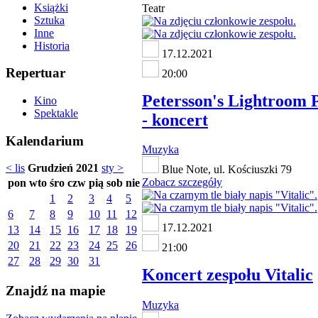
Książki
Teatr
Sztuka
Inne
Historia
17.12.2021
Repertuar
20:00
Petersson's Lightroom 
Kino
Spektakle
- koncert
Kalendarium
Muzyka
< lis
Grudzień 2021
sty >
Blue Note, ul. Kościuszki 79
Zobacz szczegóły
pon
wto
śro
czw
pią
sob
nie
1
2
3
4
5
6
7
8
9
10
11
12
17.12.2021
13
14
15
16
17
18
19
20
21
22
23
24
25
26
21:00
27
28
29
30
31
Koncert zespołu Vitalic
Znajdź na mapie
Muzyka