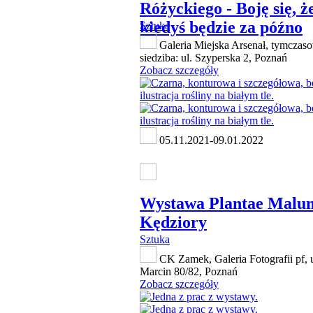
Różyckiego - Boję się, ż
kiedyś będzie za późno
Sztuka
Galeria Miejska Arsenał, tymczas
siedziba: ul. Szyperska 2, Poznań
Zobacz szczegóły
05.11.2021-09.01.2022
Wystawa Plantae Malu
Kędziory
Sztuka
CK Zamek, Galeria Fotografii pf, 
Marcin 80/82, Poznań
Zobacz szczegóły