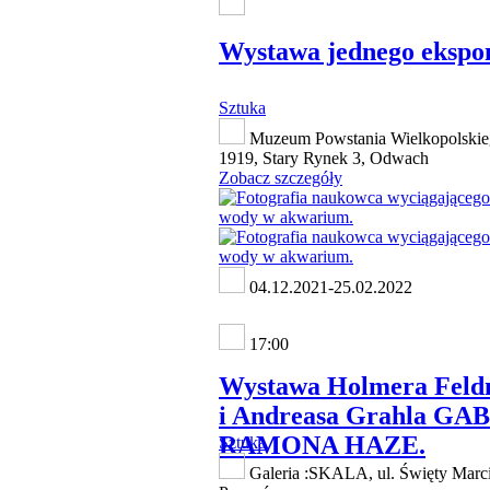
Wystawa jednego ekspo
Sztuka
Muzeum Powstania Wielkopolskie
1919, Stary Rynek 3, Odwach
Zobacz szczegóły
04.12.2021-25.02.2022
17:00
Wystawa Holmera Fel
i Andreasa Grahla GA
RAMONA HAZE.
Sztuka
Galeria :SKALA, ul. Święty Marci