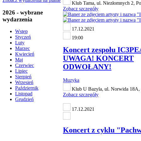
Zobacz wydarzenia na planie
Klub Tama, ul. Niezłomnych 2, P
Zobacz szczegóły
2026 - wybrane
wydarzenia
17.12.2021
Wstęp
Styczeń
19:00
Luty
Koncert zespołu IC3PE
Marzec
Kwiecień
UWAGA! KONCERT
Maj
ODWOŁANY!
Czerwiec
Lipiec
Sierpień
Muzyka
Wrzesień
Październik
Klub U Bazyla, ul. Norwida 18A,
Listopad
Zobacz szczegóły
Grudzień
17.12.2021
Koncert z cyklu "Pach