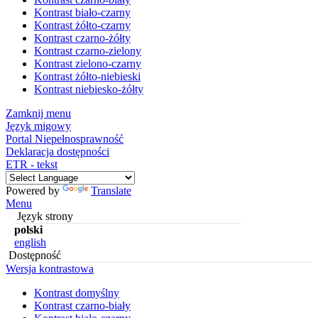
Kontrast biało-czarny
Kontrast żółto-czarny
Kontrast czarno-żółty
Kontrast czarno-zielony
Kontrast zielono-czarny
Kontrast żółto-niebieski
Kontrast niebiesko-żółty
Zamknij menu
Język migowy
Portal Niepełnosprawność
Deklaracja dostępności
ETR - tekst
Powered by
Translate
Menu
Język strony
polski
english
Dostępność
Wersja kontrastowa
Kontrast domyślny
Kontrast czarno-biały