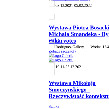
03.12.2021-05.02.2022
Wystawa Piotra Bosacki
Michała Smandeka - By
eukaryotes
Sztuka
Rodriguez Gallery, ul. Wodna 13/
Zobacz szczegóły
19.11-23.12.2021
Wystawa Mikołaja
Smoczyńskiego -
Rzeczywistość kontekst
Sztuka