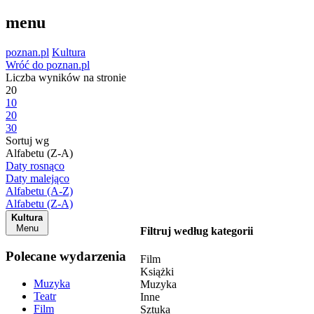
menu
poznan.pl
Kultura
Wróć do poznan.pl
Liczba wyników na stronie
20
10
20
30
Sortuj wg
Alfabetu (Z-A)
Daty rosnąco
Daty malejąco
Alfabetu (A-Z)
Alfabetu (Z-A)
Kultura
Menu
Filtruj według kategorii
Polecane wydarzenia
Film
Książki
Muzyka
Muzyka
Teatr
Inne
Film
Sztuka