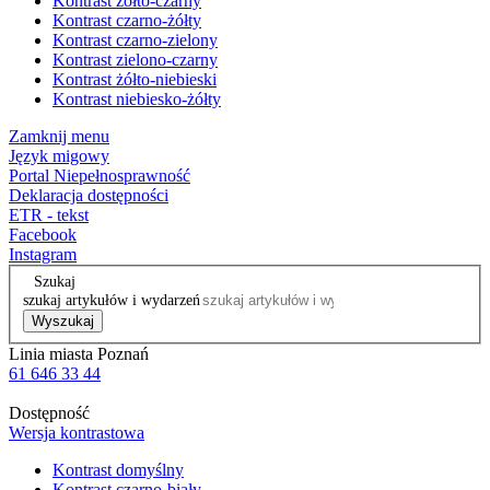
Kontrast żółto-czarny
Kontrast czarno-żółty
Kontrast czarno-zielony
Kontrast zielono-czarny
Kontrast żółto-niebieski
Kontrast niebiesko-żółty
Zamknij menu
Język migowy
Portal Niepełnosprawność
Deklaracja dostępności
ETR - tekst
Facebook
Instagram
Szukaj
szukaj artykułów i wydarzeń
Wyszukaj
Linia miasta Poznań
61 646 33 44
Dostępność
Wersja kontrastowa
Kontrast domyślny
Kontrast czarno-biały