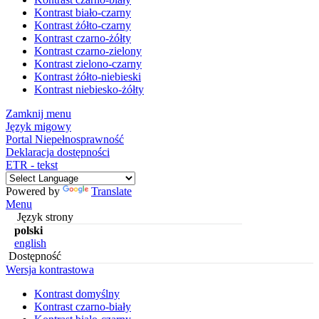
Kontrast biało-czarny
Kontrast żółto-czarny
Kontrast czarno-żółty
Kontrast czarno-zielony
Kontrast zielono-czarny
Kontrast żółto-niebieski
Kontrast niebiesko-żółty
Zamknij menu
Język migowy
Portal Niepełnosprawność
Deklaracja dostępności
ETR - tekst
Powered by
Translate
Menu
Język strony
polski
english
Dostępność
Wersja kontrastowa
Kontrast domyślny
Kontrast czarno-biały