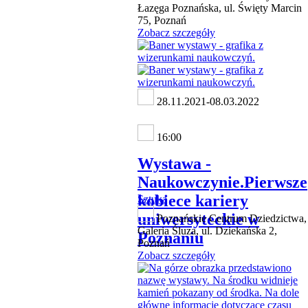
Łazęga Poznańska, ul. Święty Marcin
75, Poznań
Zobacz szczegóły
28.11.2021-08.03.2022
16:00
Wystawa -
Naukowczynie.Pierwsze
kobiece kariery
Sztuka
uniwersyteckie w
Poznańskie Centrum Dziedzictwa,
Galeria Śluza, ul. Dziekańska 2,
Poznaniu
Poznań
Zobacz szczegóły