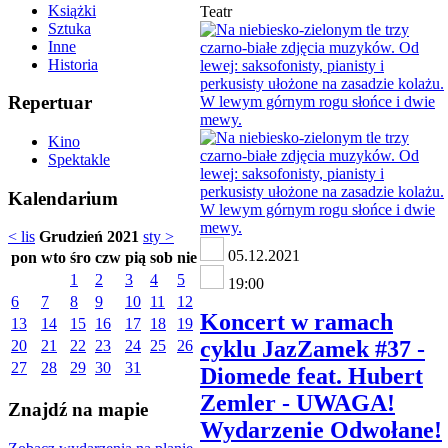
Książki
Teatr
Sztuka
Inne
Historia
Repertuar
Kino
Spektakle
Kalendarium
< lis
Grudzień 2021
sty >
05.12.2021
pon
wto
śro
czw
pią
sob
nie
1
2
3
4
5
19:00
6
7
8
9
10
11
12
Koncert w ramach
13
14
15
16
17
18
19
cyklu JazZamek #37 -
20
21
22
23
24
25
26
27
28
29
30
31
Diomede feat. Hubert
Zemler - UWAGA!
Znajdź na mapie
Wydarzenie Odwołane!