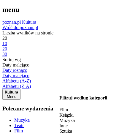
menu
poznan.pl
Kultura
Wróć do poznan.pl
Liczba wyników na stronie
20
10
20
30
Sortuj wg
Daty malejąco
Daty rosnąco
Daty malejąco
Alfabetu (A-Z)
Alfabetu (Z-A)
Kultura
Menu
Filtruj według kategorii
Polecane wydarzenia
Film
Książki
Muzyka
Muzyka
Teatr
Inne
Film
Sztuka