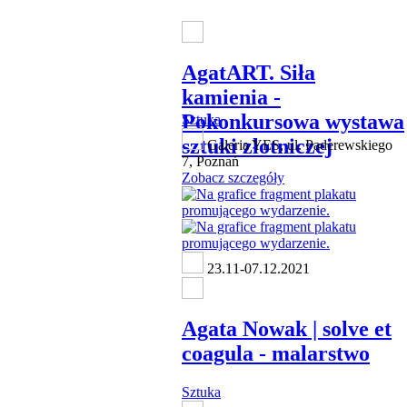
AgatART. Siła
kamienia -
Pokonkursowa wystawa
Sztuka
sztuki złotniczej
Galeria YES, ul. Paderewskiego
7, Poznań
Zobacz szczegóły
23.11-07.12.2021
Agata Nowak | solve et
coagula - malarstwo
Sztuka