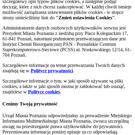
szczegółowy opis typów plików cookies, a następnie podjąć
decyzję, które z nich chcesz zaakceptować. W każdej chwili istnieje
możliwość zarządzania ustawieniami plików cookies - w stopce
strony umieściliśmy link do
"Zmień ustawienia Cookies"
.
Administratorem danych osobowych użytkowników serwisu jest
Prezydent Miasta Poznania z siedzibą przy Placu Kolegiackim 17,
61-841 Poznań, natomiast podmiotem przetwarzającym dane jest
Instytut Chemii Bioorganicznej PAN - Poznańskie Centrum
Superkomputerowo-Sieciowe (PCSS) ul. Noskowskiego 12/14, 61-
704 Poznań.
Szczegółowe informacje na temat przetwarzania Twoich danych
znajdują się w
Polityce prywatności
.
Szczegółowe informacje o tym, w jaki sposób używane są pliki
cookies, a także w jaki sposób można je zablokować lub usunąć,
znajdziesz w
Polityce cookies
.
Cenimy Twoją prywatność
Urząd Miasta Poznania odpowiedzialny za prowadzenie Miejskiego
Informatora Multimedialnego Miasta Poznania, zwraca szczególną
uwagę na przestrzeganie prawa użytkowników do prywatności.
Prezentowana informacja poniżej opisuje za co odpowiadają