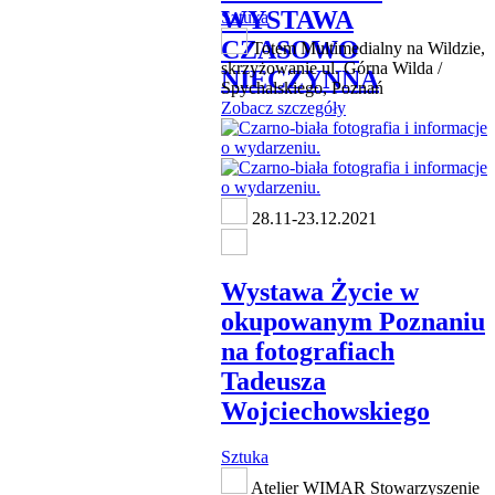
WYSTAWA
Sztuka
CZASOWO
Totem Multimedialny na Wildzie,
skrzyżowanie ul. Górna Wilda /
NIECZYNNA
Spychalskiego, Poznań
Zobacz szczegóły
28.11-23.12.2021
Wystawa Życie w
okupowanym Poznaniu
na fotografiach
Tadeusza
Wojciechowskiego
Sztuka
Atelier WIMAR Stowarzyszenie