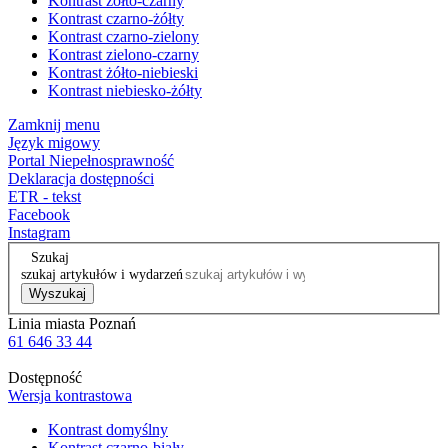
Kontrast żółto-czarny
Kontrast czarno-żółty
Kontrast czarno-zielony
Kontrast zielono-czarny
Kontrast żółto-niebieski
Kontrast niebiesko-żółty
Zamknij menu
Język migowy
Portal Niepełnosprawność
Deklaracja dostępności
ETR - tekst
Facebook
Instagram
Szukaj
szukaj artykułów i wydarzeń
Wyszukaj
Linia miasta Poznań
61 646 33 44
Dostępność
Wersja kontrastowa
Kontrast domyślny
Kontrast czarno-biały