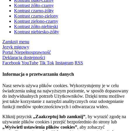
Kontrast biało-czarny
Kontrast żółto-czarny
Kontrast czarno-żółty
Kontrast czarno-zielony
Kontrast zielono-czarny
Kontrast żółto-niebieski
Kontrast niebiesko-żółty
Zamknij menu
Język migowy
Portal Niepełnosprawność
Deklaracja dostępności
Facebook
YouTube
Tik Tok
Instagram
RSS
Informacja o przetwarzaniu danych
Nasz serwis używa plików cookies. Wykorzystujemy je w celu
świadczenia usług na najwyższym poziomie, w sposób dopasowany
do indywidualnych potrzeb Użytkowników. Dzięki temu możliwe
jest także korzystanie z narzędzi analitycznych oraz udostępnianie
funkcji mediów społecznościowych i odtwarzacza wideo.
Kliknij przycisk
„Zaakceptuj lub zamknij”
, by wyrazić zgodę na
używanie plików cookies i przejść bezpośrednio do strony lub
„Wyświetl ustawienia plików cookies”
, aby zobaczyć