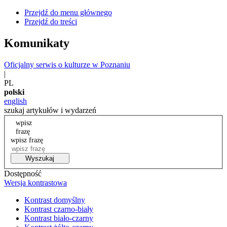
Przejdź do menu głównego
Przejdź do treści
Komunikaty
Oficjalny serwis o kulturze w Poznaniu
|
PL
polski
english
szukaj artykułów i wydarzeń
wpisz
frazę
wpisz frazę
Wyszukaj
Dostępność
Wersja kontrastowa
Kontrast domyślny
Kontrast czarno-biały
Kontrast biało-czarny