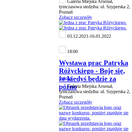
Galeria Miejska Arsenał,
tymczasowa siedziba: ul. Szyperska 2,
Poznań
Zobacz szczegóły
03.12.2021-16.01.2022
18:00
Wystawa prac Patryka
Różyckiego - Boję się,
że kiedyś będzie za
Sztuka
późno
Galeria Miejska Arsenał,
tymczasowa siedziba: ul. Szyperska 2,
Poznań
Zobacz szczegóły