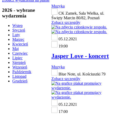
Zobacz wydarzenia na planie
Muzyka
2026 - wybrane
CK Zamek, Sala Wielka, ul.
wydarzenia
Święty Marcin 80/82, Poznań
Zobacz szczegóły
Wstęp
Styczeń
Luty
05.12.2021
Marzec
Kwiecień
19:00
Maj
Czerwiec
Jasper Love - koncert
Lipiec
Sierpień
Muzyka
Wrzesień
Październik
Blue Note, ul. Kościuszki 79
Listopad
Zobacz szczegóły
Grudzień
05.12.2021
17:00