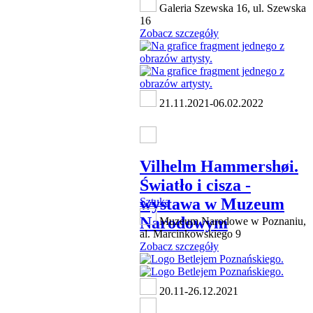
Galeria Szewska 16, ul. Szewska
16
Zobacz szczegóły
21.11.2021-06.02.2022
Vilhelm Hammershøi.
Światło i cisza -
wystawa w Muzeum
Sztuka
Narodowym
Muzeum Narodowe w Poznaniu,
al. Marcinkowskiego 9
Zobacz szczegóły
20.11-26.12.2021