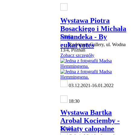
Wystawa Piotra
Bosackiego i Michała
Smandeka - By
Sztuka
eukaryotes
Rodriguez Gallery, ul. Wodna
13/4, Poznań
Zobacz szczegóły
03.12.2021-16.01.2022
18:30
Wystawa Bartka
Arobal Kociemby -
Kwiaty całopalne
Sztuka