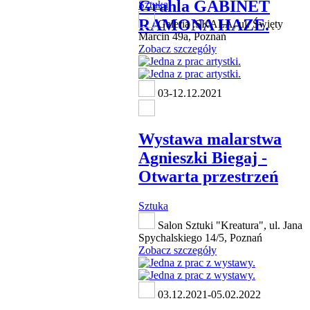
Grahla GABINET
Sztuka
RAMONA HAZE.
Galeria :SKALA, ul. Święty
Marcin 49a, Poznań
Zobacz szczegóły
03-12.12.2021
Wystawa malarstwa
Agnieszki Biegaj -
Otwarta przestrzeń
Sztuka
Salon Sztuki "Kreatura", ul. Jana
Spychalskiego 14/5, Poznań
Zobacz szczegóły
03.12.2021-05.02.2022