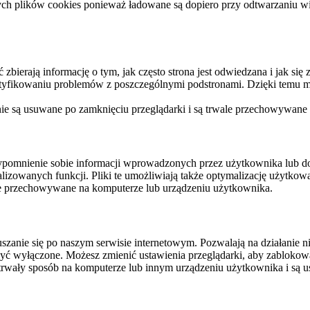
ych plików cookies ponieważ ładowane są dopiero przy odtwarzaniu wid
ierają informację o tym, jak często strona jest odwiedzana i jak się z 
ntyfikowaniu problemów z poszczególnymi podstronami. Dzięki temu mo
 nie są usuwane po zamknięciu przeglądarki i są trwale przechowywane
rzypomnienie sobie informacji wprowadzonych przez użytkownika lub 
nalizowanych funkcji. Pliki te umożliwiają także optymalizację użytko
ale przechowywane na komputerze lub urządzeniu użytkownika.
szanie się po naszym serwisie internetowym. Pozwalają na działanie ni
yć wyłączone. Możesz zmienić ustawienia przeglądarki, aby zablokować
trwały sposób na komputerze lub innym urządzeniu użytkownika i są u