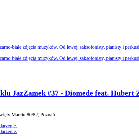
klu JazZamek #37 - Diomede feat. Huber
więty Marcin 80/82, Poznań