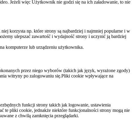
eo. Jeżeli więc Użytkownik nie godzi się na ich załadowanie, to nie
niej korzysta np. które strony są najbardziej i najmniej popularne i w
żemy ulepszać zawartość i wydajność strony i uczynić ją bardziej
 na komputerze lub urządzeniu użytkownika.
dokonanych przez niego wyborów (takich jak język, wyrażone zgody)
wania witryny po zalogowaniu się.Pliki cookie wpływające na
ezbędnych funkcji strony takich jak logowanie, ustawienia
 te pliki cookie, jednakże niektóre funkcjonalności strony mogą nie
suwane z chwilą zamknięcia przeglądarki.