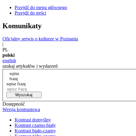
Przejdź do menu głównego
Przejdź do treści
Komunikaty
Oficjalny serwis o kulturze w Poznaniu
|
PL
polski
english
szukaj artykułów i wydarzeń
wpisz
frazę
wpisz frazę
Wyszukaj
Dostępność
Wersja kontrastowa
Kontrast domyślny
Kontrast czarno-biały
Kontrast biało-czarny