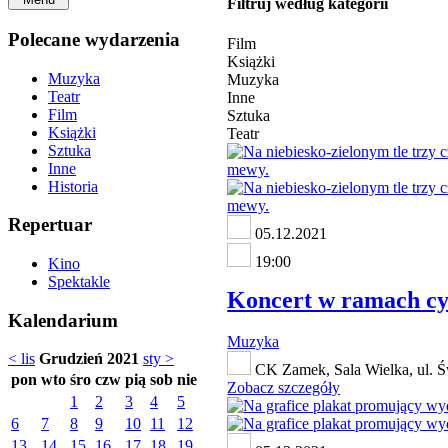
Filtruj według kategorii
Polecane wydarzenia
Film
Książki
Muzyka
Muzyka
Teatr
Inne
Film
Sztuka
Książki
Teatr
Sztuka
Inne
Historia
Repertuar
05.12.2021
19:00
Kino
Spektakle
Koncert w ramach cy
Kalendarium
Muzyka
< lis
Grudzień 2021
sty >
CK Zamek, Sala Wielka, ul. Ś
pon
wto
śro
czw
pią
sob
nie
Zobacz szczegóły
1
2
3
4
5
6
7
8
9
10
11
12
13
14
15
16
17
18
19