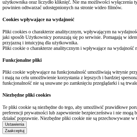
użytkownika oraz liczydło kliknięć. Nie ma możliwości wyłączenia t
powinien odtwarzać udostępnionych na stronie wideo filmów.
Cookies wpływające na wydajność
Pliki cookies o charakterze analitycznym, wpływającym na wydajność zb
jaki sposób Użytkownicy poruszają się po serwisie. Pomagają w ide
przyjazną i intuicyjną dla użytkownika.
Pliki cookie o charakterze analitycznym i wpływające na wydajność
Funkcjonalne pliki
Pliki cookie wpływające na funkcjonalność umożliwiają witrynie p
i mają na celu umożliwienie korzystania z lepszych i bardziej sperso
funkcjonalność nie są usuwane po zamknięciu przeglądarki i są trw
Niezbędne pliki cookies
Te pliki cookie są niezbędne do tego, aby umożliwić prawidłowe poru
preferencji prywatności lub zapewnienie bezpieczeństwa i nie mogą b
działać poprawnie. Niezbędne pliki cookie nie są przechowywane w 
Ustawienia
Zaakceptuj