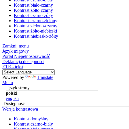
Kontrast biało-czarny
Kontrast żółto-czarny
Kontrast czarno-żółty
Kontrast czarno-zielony
Kontrast zielono-czarny
Kontrast żółto-niebieski
Kontrast niebiesko-żółty
Zamknij menu
Język migowy
Portal Niepełnosprawność
Deklaracja dostępności
ETR - tekst
Powered by
Translate
Menu
Język strony
polski
english
Dostępność
Wersja kontrastowa
Kontrast domyślny
Kontrast czarno-biały