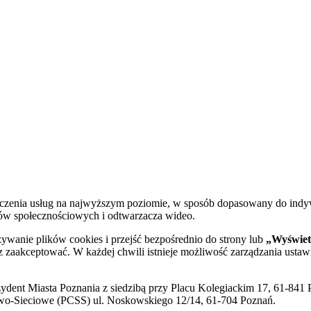
dczenia usług na najwyższym poziomie, w sposób dopasowany do indy
diów społecznościowych i odtwarzacza wideo.
żywanie plików cookies i przejść bezpośrednio do strony lub
„Wyświetl
sz zaakceptować. W każdej chwili istnieje możliwość zarządzania ustaw
ent Miasta Poznania z siedzibą przy Placu Kolegiackim 17, 61-841 P
o-Sieciowe (PCSS) ul. Noskowskiego 12/14, 61-704 Poznań.