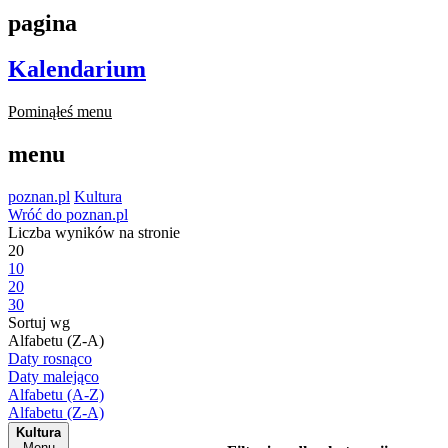
pagina
Kalendarium
Pominąłeś menu
menu
poznan.pl
Kultura
Wróć do poznan.pl
Liczba wyników na stronie
20
10
20
30
Sortuj wg
Alfabetu (Z-A)
Daty rosnąco
Daty malejąco
Alfabetu (A-Z)
Alfabetu (Z-A)
Kultura
Menu