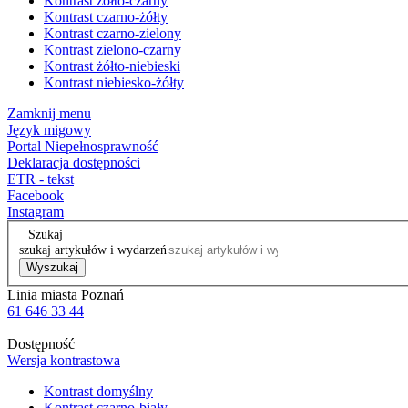
Kontrast żółto-czarny
Kontrast czarno-żółty
Kontrast czarno-zielony
Kontrast zielono-czarny
Kontrast żółto-niebieski
Kontrast niebiesko-żółty
Zamknij menu
Język migowy
Portal Niepełnosprawność
Deklaracja dostępności
ETR - tekst
Facebook
Instagram
Szukaj
szukaj artykułów i wydarzeń
Wyszukaj
Linia miasta Poznań
61 646 33 44
Dostępność
Wersja kontrastowa
Kontrast domyślny
Kontrast czarno-biały