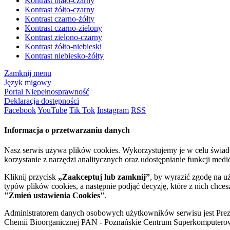
Kontrast biało-czarny
Kontrast żółto-czarny
Kontrast czarno-żółty
Kontrast czarno-zielony
Kontrast zielono-czarny
Kontrast żółto-niebieski
Kontrast niebiesko-żółty
Zamknij menu
Język migowy
Portal Niepełnosprawność
Deklaracja dostępności
Facebook
YouTube
Tik Tok
Instagram
RSS
Informacja o przetwarzaniu danych
Nasz serwis używa plików cookies. Wykorzystujemy je w celu świa
korzystanie z narzędzi analitycznych oraz udostępnianie funkcji me
Kliknij przycisk
„Zaakceptuj lub zamknij”
, by wyrazić zgodę na u
typów plików cookies, a następnie podjąć decyzję, które z nich chce
"Zmień ustawienia Cookies"
.
Administratorem danych osobowych użytkowników serwisu jest Prezyd
Chemii Bioorganicznej PAN - Poznańskie Centrum Superkomputerow