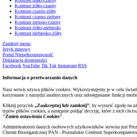
Kontrast biało-czarny
Kontrast żółto-czarny
Kontrast czarno-żółty
Kontrast czarno-zielony
Kontrast zielono-czarny
Kontrast żółto-niebieski
Kontrast niebiesko-żółty
Zamknij menu
Język migowy
Portal Niepełnosprawność
Deklaracja dostępności
Facebook
YouTube
Tik Tok
Instagram
RSS
Informacja o przetwarzaniu danych
Nasz serwis używa plików cookies. Wykorzystujemy je w celu świa
korzystanie z narzędzi analitycznych oraz udostępnianie funkcji me
Kliknij przycisk
„Zaakceptuj lub zamknij”
, by wyrazić zgodę na u
typów plików cookies, a następnie podjąć decyzję, które z nich chce
"Zmień ustawienia Cookies"
.
Administratorem danych osobowych użytkowników serwisu jest Prezyd
Chemii Bioorganicznej PAN - Poznańskie Centrum Superkomputerow