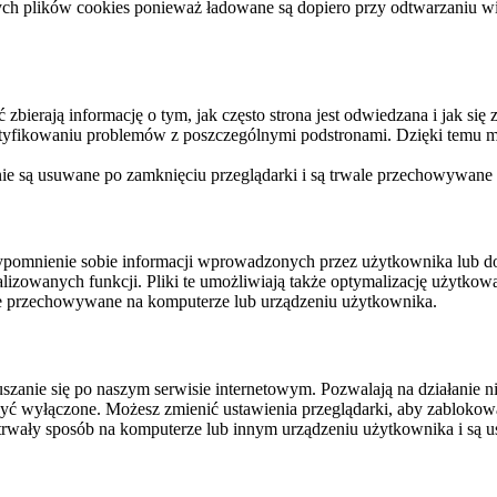
ych plików cookies ponieważ ładowane są dopiero przy odtwarzaniu wid
ierają informację o tym, jak często strona jest odwiedzana i jak się z 
ntyfikowaniu problemów z poszczególnymi podstronami. Dzięki temu mo
 nie są usuwane po zamknięciu przeglądarki i są trwale przechowywane
rzypomnienie sobie informacji wprowadzonych przez użytkownika lub 
nalizowanych funkcji. Pliki te umożliwiają także optymalizację użytko
ale przechowywane na komputerze lub urządzeniu użytkownika.
szanie się po naszym serwisie internetowym. Pozwalają na działanie ni
yć wyłączone. Możesz zmienić ustawienia przeglądarki, aby zablokować
trwały sposób na komputerze lub innym urządzeniu użytkownika i są u