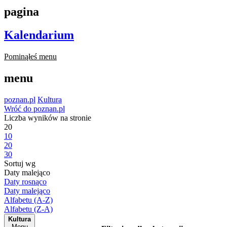
pagina
Kalendarium
Pominąłeś menu
menu
poznan.pl
Kultura
Wróć do poznan.pl
Liczba wyników na stronie
20
10
20
30
Sortuj wg
Daty malejąco
Daty rosnąco
Daty malejąco
Alfabetu (A-Z)
Alfabetu (Z-A)
Kultura
Menu