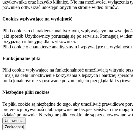
użytkownika oraz liczydło kliknięć. Nie ma możliwości wyłączenia t
powinien odtwarzać udostępnionych na stronie wideo filmów.
Cookies wpływające na wydajność
Pliki cookies o charakterze analitycznym, wpływającym na wydajność zb
jaki sposób Użytkownicy poruszają się po serwisie. Pomagają w ide
przyjazną i intuicyjną dla użytkownika.
Pliki cookie o charakterze analitycznym i wpływające na wydajność
Funkcjonalne pliki
Pliki cookie wpływające na funkcjonalność umożliwiają witrynie p
i mają na celu umożliwienie korzystania z lepszych i bardziej sperso
funkcjonalność nie są usuwane po zamknięciu przeglądarki i są trw
Niezbędne pliki cookies
Te pliki cookie są niezbędne do tego, aby umożliwić prawidłowe poru
preferencji prywatności lub zapewnienie bezpieczeństwa i nie mogą b
działać poprawnie. Niezbędne pliki cookie nie są przechowywane w 
Ustawienia
Zaakceptuj