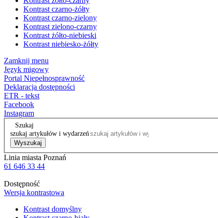
Kontrast żółto-czarny
Kontrast czarno-żółty
Kontrast czarno-zielony
Kontrast zielono-czarny
Kontrast żółto-niebieski
Kontrast niebiesko-żółty
Zamknij menu
Język migowy
Portal Niepełnosprawność
Deklaracja dostępności
ETR - tekst
Facebook
Instagram
Szukaj
szukaj artykułów i wydarzeń
Wyszukaj
Linia miasta Poznań
61 646 33 44
Dostępność
Wersja kontrastowa
Kontrast domyślny
Kontrast czarno-biały