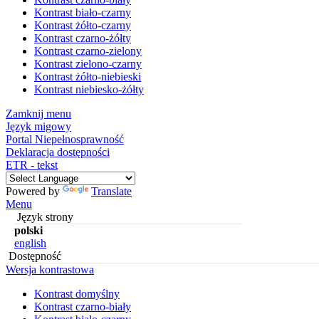
Kontrast biało-czarny
Kontrast żółto-czarny
Kontrast czarno-żółty
Kontrast czarno-zielony
Kontrast zielono-czarny
Kontrast żółto-niebieski
Kontrast niebiesko-żółty
Zamknij menu
Język migowy
Portal Niepełnosprawność
Deklaracja dostępności
ETR - tekst
Powered by
Translate
Menu
Język strony
polski
english
Dostępność
Wersja kontrastowa
Kontrast domyślny
Kontrast czarno-biały