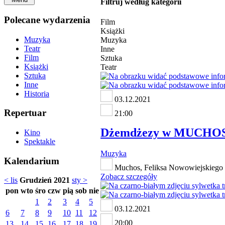
Filtruj według kategorii
Polecane wydarzenia
Film
Książki
Muzyka
Muzyka
Teatr
Inne
Film
Sztuka
Książki
Teatr
Sztuka
Inne
Historia
03.12.2021
Repertuar
21:00
Dżemdżezy w MUCHO
Kino
Spektakle
Muzyka
Kalendarium
Muchos, Feliksa Nowowiejskiego 
Zobacz szczegóły
< lis
Grudzień 2021
sty >
pon
wto
śro
czw
pią
sob
nie
1
2
3
4
5
03.12.2021
6
7
8
9
10
11
12
20:00
13
14
15
16
17
18
19