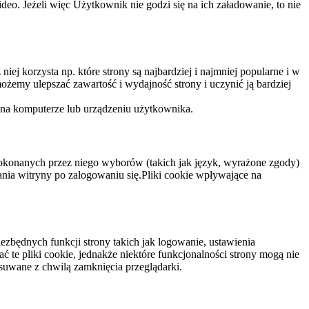
eo. Jeżeli więc Użytkownik nie godzi się na ich załadowanie, to nie
niej korzysta np. które strony są najbardziej i najmniej popularne i w
żemy ulepszać zawartość i wydajność strony i uczynić ją bardziej
 na komputerze lub urządzeniu użytkownika.
dokonanych przez niego wyborów (takich jak język, wyrażone zgody)
wania witryny po zalogowaniu się.Pliki cookie wpływające na
ezbędnych funkcji strony takich jak logowanie, ustawienia
 te pliki cookie, jednakże niektóre funkcjonalności strony mogą nie
suwane z chwilą zamknięcia przeglądarki.