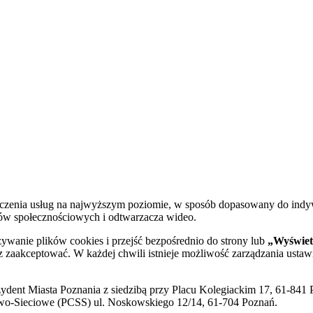
dczenia usług na najwyższym poziomie, w sposób dopasowany do indy
diów społecznościowych i odtwarzacza wideo.
żywanie plików cookies i przejść bezpośrednio do strony lub
„Wyświetl
sz zaakceptować. W każdej chwili istnieje możliwość zarządzania ustaw
ent Miasta Poznania z siedzibą przy Placu Kolegiackim 17, 61-841 P
o-Sieciowe (PCSS) ul. Noskowskiego 12/14, 61-704 Poznań.