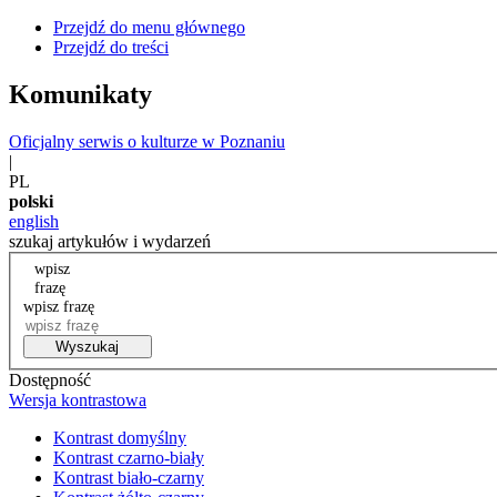
Przejdź do menu głównego
Przejdź do treści
Komunikaty
Oficjalny serwis o kulturze w Poznaniu
|
PL
polski
english
szukaj artykułów i wydarzeń
wpisz
frazę
wpisz frazę
Wyszukaj
Dostępność
Wersja kontrastowa
Kontrast domyślny
Kontrast czarno-biały
Kontrast biało-czarny