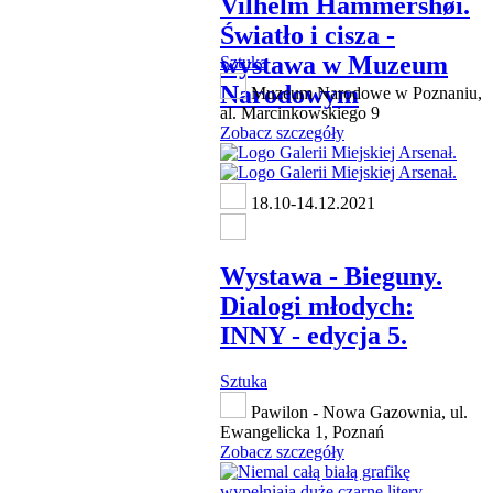
Vilhelm Hammershøi.
Światło i cisza -
wystawa w Muzeum
Sztuka
Narodowym
Muzeum Narodowe w Poznaniu,
al. Marcinkowskiego 9
Zobacz szczegóły
18.10-14.12.2021
Wystawa - Bieguny.
Dialogi młodych:
INNY - edycja 5.
Sztuka
Pawilon - Nowa Gazownia, ul.
Ewangelicka 1, Poznań
Zobacz szczegóły