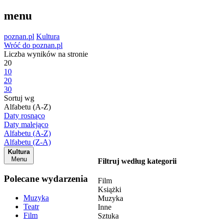
menu
poznan.pl
Kultura
Wróć do poznan.pl
Liczba wyników na stronie
20
10
20
30
Sortuj wg
Alfabetu (A-Z)
Daty rosnąco
Daty malejąco
Alfabetu (A-Z)
Alfabetu (Z-A)
Kultura
Menu
Filtruj według kategorii
Polecane wydarzenia
Film
Książki
Muzyka
Muzyka
Teatr
Inne
Film
Sztuka