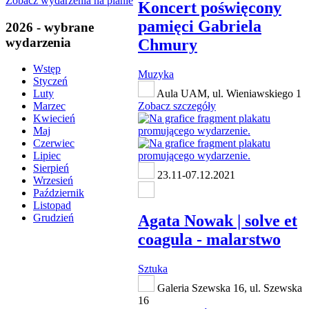
Zobacz wydarzenia na planie
Koncert poświęcony
pamięci Gabriela
2026 - wybrane
wydarzenia
Chmury
Wstęp
Muzyka
Styczeń
Aula UAM, ul. Wieniawskiego 1
Luty
Zobacz szczegóły
Marzec
Kwiecień
Maj
Czerwiec
Lipiec
Sierpień
23.11-07.12.2021
Wrzesień
Październik
Listopad
Agata Nowak | solve et
Grudzień
coagula - malarstwo
Sztuka
Galeria Szewska 16, ul. Szewska
16