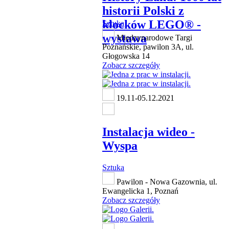
historii Polski z
klocków LEGO® -
Sztuka
wystawa
Międzynarodowe Targi
Poznańskie, pawilon 3A, ul.
Głogowska 14
Zobacz szczegóły
19.11-05.12.2021
Instalacja wideo -
Wyspa
Sztuka
Pawilon - Nowa Gazownia, ul.
Ewangelicka 1, Poznań
Zobacz szczegóły