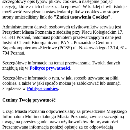
szczegółowy opis typów plików cookies, a następnie podjąć
decyzję, które z nich chcesz zaakceptować. W każdej chwili istnieje
możliwość zarządzania ustawieniami plików cookies - w stopce
strony umieściliśmy link do
"Zmień ustawienia Cookies"
.
Administratorem danych osobowych użytkowników serwisu jest
Prezydent Miasta Poznania z siedzibą przy Placu Kolegiackim 17,
61-841 Poznań, natomiast podmiotem przetwarzającym dane jest
Instytut Chemii Bioorganicznej PAN - Poznańskie Centrum
Superkomputerowo-Sieciowe (PCSS) ul. Noskowskiego 12/14, 61-
704 Poznań.
Szczegółowe informacje na temat przetwarzania Twoich danych
znajdują się w
Polityce prywatności
.
Szczegółowe informacje o tym, w jaki sposób używane są pliki
cookies, a także w jaki sposób można je zablokować lub usunąć,
znajdziesz w
Polityce cookies
.
Cenimy Twoją prywatność
Urząd Miasta Poznania odpowiedzialny za prowadzenie Miejskiego
Informatora Multimedialnego Miasta Poznania, zwraca szczególną
uwagę na przestrzeganie prawa użytkowników do prywatności.
Prezentowana informacja poniżej opisuje za co odpowiadają