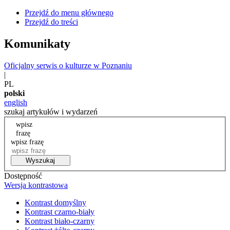
Przejdź do menu głównego
Przejdź do treści
Komunikaty
Oficjalny serwis o kulturze w Poznaniu
|
PL
polski
english
szukaj artykułów i wydarzeń
wpisz
frazę
wpisz frazę
Wyszukaj
Dostępność
Wersja kontrastowa
Kontrast domyślny
Kontrast czarno-biały
Kontrast biało-czarny