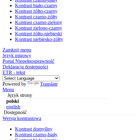
Kontrast biało-czarny
Kontrast żółto-czarny
Kontrast czarno-żółty
Kontrast czarno-zielony
Kontrast zielono-czarny
Kontrast żółto-niebieski
Kontrast niebiesko-żółty
Zamknij menu
Język migowy
Portal Niepełnosprawność
Deklaracja dostępności
ETR - tekst
Powered by
Translate
Menu
Język strony
polski
english
Dostępność
Wersja kontrastowa
Kontrast domyślny
Kontrast czarno-biały