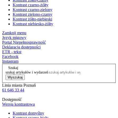
Kontrast żółto-czarny
Kontrast czarno-żółty
Kontrast czarno-zielony
Kontrast zielono-czarny
Kontrast żółto-niebieski
Kontrast niebiesko-żółty
Zamknij menu
Język migowy
Portal Niepełnosprawność
Deklaracja dostępności
ETR - tekst
Facebook
Instagram
Szukaj
szukaj artykułów i wydarzeń
Wyszukaj
Linia miasta Poznań
61 646 33 44
Dostępność
Wersja kontrastowa
Kontrast domyślny
Kontrast czarno-biały