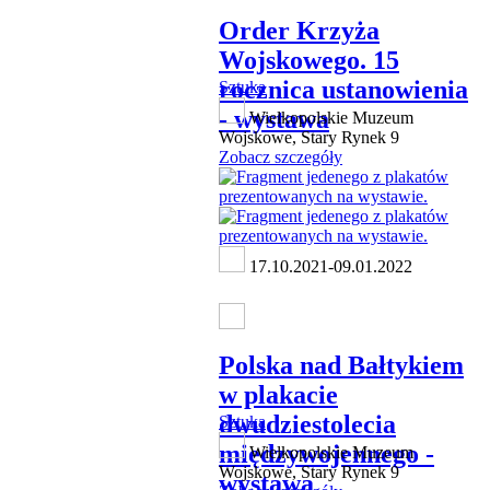
Order Krzyża
Wojskowego. 15
rocznica ustanowienia
Sztuka
- wystawa
Wielkopolskie Muzeum
Wojskowe, Stary Rynek 9
Zobacz szczegóły
17.10.2021-09.01.2022
Polska nad Bałtykiem
w plakacie
dwudziestolecia
Sztuka
międzywojennego -
Wielkopolskie Muzeum
Wojskowe, Stary Rynek 9
wystawa