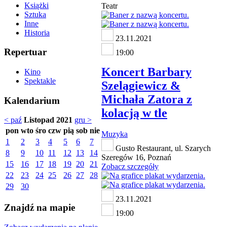
Książki
Teatr
Sztuka
Inne
Historia
23.11.2021
Repertuar
19:00
Koncert Barbary
Kino
Spektakle
Szelągiewicz &
Michała Zatora z
Kalendarium
kolacją w tle
< paź
Listopad 2021
gru >
pon
wto
śro
czw
pią
sob
nie
Muzyka
1
2
3
4
5
6
7
Gusto Restaurant, ul. Szarych
8
9
10
11
12
13
14
Szeregów 16, Poznań
15
16
17
18
19
20
21
Zobacz szczegóły
22
23
24
25
26
27
28
29
30
23.11.2021
Znajdź na mapie
19:00