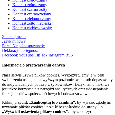
Kontrast biało-czarny
Kontrast żółto-czarny
Kontrast czarno-żółty
Kontrast czarno-zielony
Kontrast zielono-czarny
Kontrast żółto-niebieski
Kontrast niebiesko-żółty
Zamknij menu
Język migowy
Portal Niepełnosprawność
Deklaracja dostępności
Facebook
YouTube
Tik Tok
Instagram
RSS
Informacja o przetwarzaniu danych
Nasz serwis używa plików cookies. Wykorzystujemy je w celu
świadczenia usług na najwyższym poziomie, w sposób dopasowany
do indywidualnych potrzeb Użytkowników. Dzięki temu możliwe
jest także korzystanie z narzędzi analitycznych oraz udostępnianie
funkcji mediów społecznościowych i odtwarzacza wideo.
Kliknij przycisk
„Zaakceptuj lub zamknij”
, by wyrazić zgodę na
używanie plików cookies i przejść bezpośrednio do strony lub
„Wyświetl ustawienia plików cookies”
, aby zobaczyć