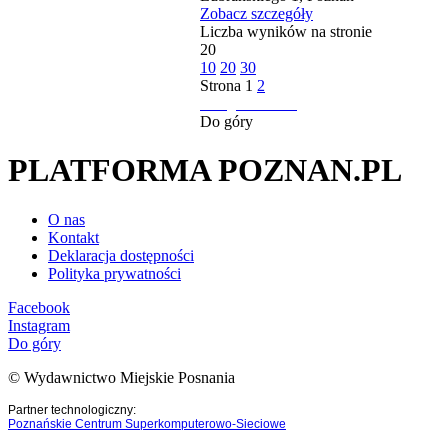
Zobacz szczegóły
Liczba wyników na stronie
20
10
20
30
Strona
1
2
następna strona
Do góry
PLATFORMA POZNAN.PL
O nas
Kontakt
Deklaracja dostępności
Polityka prywatności
Facebook
Instagram
Do góry
© Wydawnictwo Miejskie Posnania
Partner technologiczny:
Poznańskie Centrum Superkomputerowo-Sieciowe