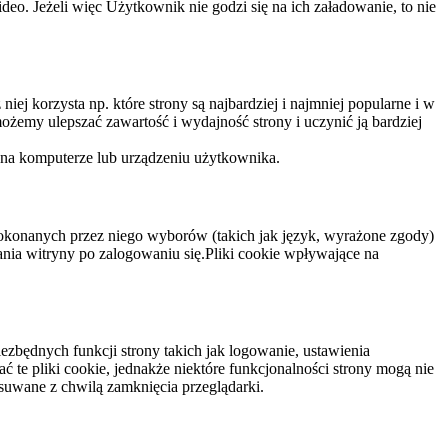
eo. Jeżeli więc Użytkownik nie godzi się na ich załadowanie, to nie
niej korzysta np. które strony są najbardziej i najmniej popularne i w
żemy ulepszać zawartość i wydajność strony i uczynić ją bardziej
 na komputerze lub urządzeniu użytkownika.
dokonanych przez niego wyborów (takich jak język, wyrażone zgody)
wania witryny po zalogowaniu się.Pliki cookie wpływające na
ezbędnych funkcji strony takich jak logowanie, ustawienia
 te pliki cookie, jednakże niektóre funkcjonalności strony mogą nie
suwane z chwilą zamknięcia przeglądarki.