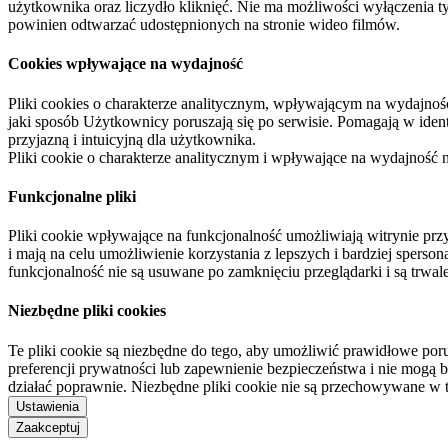
użytkownika oraz liczydło kliknięć. Nie ma możliwości wyłączenia t
powinien odtwarzać udostępnionych na stronie wideo filmów.
Cookies wpływające na wydajność
Pliki cookies o charakterze analitycznym, wpływającym na wydajność zb
jaki sposób Użytkownicy poruszają się po serwisie. Pomagają w ide
przyjazną i intuicyjną dla użytkownika.
Pliki cookie o charakterze analitycznym i wpływające na wydajność
Funkcjonalne pliki
Pliki cookie wpływające na funkcjonalność umożliwiają witrynie p
i mają na celu umożliwienie korzystania z lepszych i bardziej sperso
funkcjonalność nie są usuwane po zamknięciu przeglądarki i są trw
Niezbędne pliki cookies
Te pliki cookie są niezbędne do tego, aby umożliwić prawidłowe poru
preferencji prywatności lub zapewnienie bezpieczeństwa i nie mogą b
działać poprawnie. Niezbędne pliki cookie nie są przechowywane w 
Ustawienia
Zaakceptuj