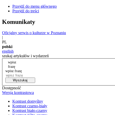
Przejdź do menu głównego
Przejdź do treści
Komunikaty
Oficjalny serwis o kulturze w Poznaniu
|
PL
polski
english
szukaj artykułów i wydarzeń
wpisz
frazę
wpisz frazę
Wyszukaj
Dostępność
Wersja kontrastowa
Kontrast domyślny
Kontrast czarno-biały
Kontrast biało-czarny