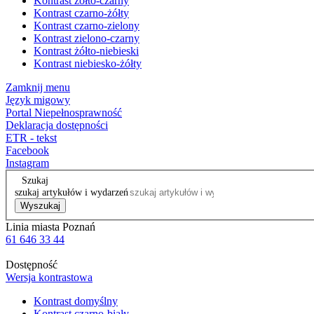
Kontrast żółto-czarny
Kontrast czarno-żółty
Kontrast czarno-zielony
Kontrast zielono-czarny
Kontrast żółto-niebieski
Kontrast niebiesko-żółty
Zamknij menu
Język migowy
Portal Niepełnosprawność
Deklaracja dostępności
ETR - tekst
Facebook
Instagram
Szukaj
szukaj artykułów i wydarzeń
Wyszukaj
Linia miasta Poznań
61 646 33 44
Dostępność
Wersja kontrastowa
Kontrast domyślny
Kontrast czarno-biały