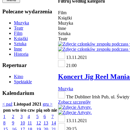
Filtruj według kategorii
Polecane wydarzenia
Film
Książki
Muzyka
Muzyka
Teatr
Inne
Film
Sztuka
Książki
Teatr
Sztuka
Inne
Historia
13.11.2021
Repertuar
21:00
Koncert Jig Reel Maniac
Kino
Spektakle
Muzyka
Kalendarium
The Dubliner Irish Pub, ul. Święt
Zobacz szczegóły
< paź
Listopad 2021
gru >
pon
wto
śro
czw
pią
sob
nie
1
2
3
4
5
6
7
13.11.2021
8
9
10
11
12
13
14
20:15
15
16
17
18
19
20
21