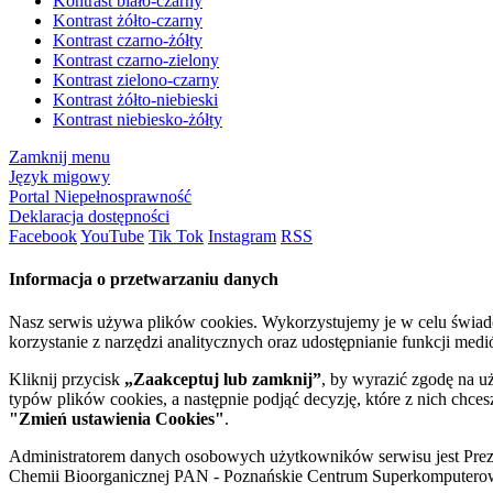
Kontrast biało-czarny
Kontrast żółto-czarny
Kontrast czarno-żółty
Kontrast czarno-zielony
Kontrast zielono-czarny
Kontrast żółto-niebieski
Kontrast niebiesko-żółty
Zamknij menu
Język migowy
Portal Niepełnosprawność
Deklaracja dostępności
Facebook
YouTube
Tik Tok
Instagram
RSS
Informacja o przetwarzaniu danych
Nasz serwis używa plików cookies. Wykorzystujemy je w celu świa
korzystanie z narzędzi analitycznych oraz udostępnianie funkcji me
Kliknij przycisk
„Zaakceptuj lub zamknij”
, by wyrazić zgodę na u
typów plików cookies, a następnie podjąć decyzję, które z nich chce
"Zmień ustawienia Cookies"
.
Administratorem danych osobowych użytkowników serwisu jest Prezyd
Chemii Bioorganicznej PAN - Poznańskie Centrum Superkomputerow