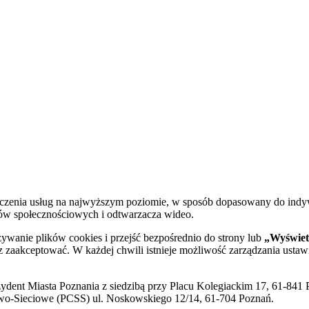
dczenia usług na najwyższym poziomie, w sposób dopasowany do indy
diów społecznościowych i odtwarzacza wideo.
żywanie plików cookies i przejść bezpośrednio do strony lub
„Wyświetl
sz zaakceptować. W każdej chwili istnieje możliwość zarządzania ustaw
ent Miasta Poznania z siedzibą przy Placu Kolegiackim 17, 61-841 P
o-Sieciowe (PCSS) ul. Noskowskiego 12/14, 61-704 Poznań.