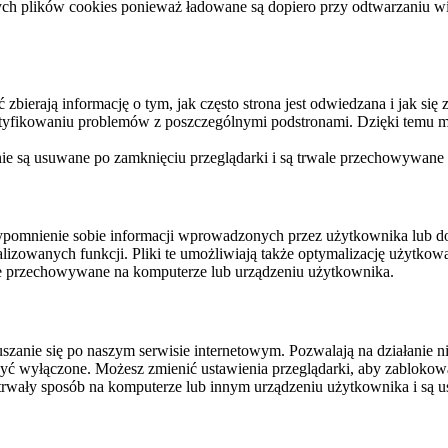
ych plików cookies ponieważ ładowane są dopiero przy odtwarzaniu wid
ierają informację o tym, jak często strona jest odwiedzana i jak się z 
ntyfikowaniu problemów z poszczególnymi podstronami. Dzięki temu mo
 nie są usuwane po zamknięciu przeglądarki i są trwale przechowywane
rzypomnienie sobie informacji wprowadzonych przez użytkownika lub 
nalizowanych funkcji. Pliki te umożliwiają także optymalizację użytko
ale przechowywane na komputerze lub urządzeniu użytkownika.
szanie się po naszym serwisie internetowym. Pozwalają na działanie ni
yć wyłączone. Możesz zmienić ustawienia przeglądarki, aby zablokować
trwały sposób na komputerze lub innym urządzeniu użytkownika i są u