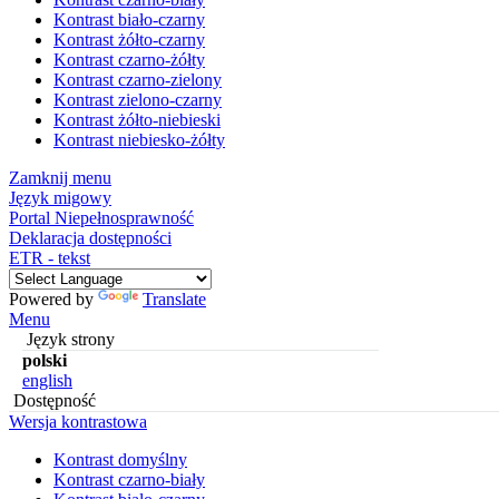
Kontrast biało-czarny
Kontrast żółto-czarny
Kontrast czarno-żółty
Kontrast czarno-zielony
Kontrast zielono-czarny
Kontrast żółto-niebieski
Kontrast niebiesko-żółty
Zamknij menu
Język migowy
Portal Niepełnosprawność
Deklaracja dostępności
ETR - tekst
Powered by
Translate
Menu
Język strony
polski
english
Dostępność
Wersja kontrastowa
Kontrast domyślny
Kontrast czarno-biały