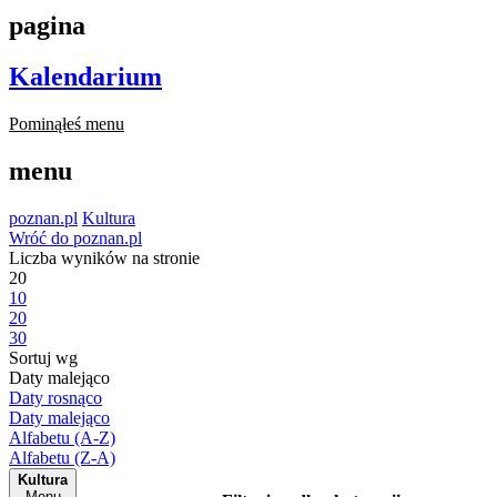
pagina
Kalendarium
Pominąłeś menu
menu
poznan.pl
Kultura
Wróć do poznan.pl
Liczba wyników na stronie
20
10
20
30
Sortuj wg
Daty malejąco
Daty rosnąco
Daty malejąco
Alfabetu (A-Z)
Alfabetu (Z-A)
Kultura
Menu