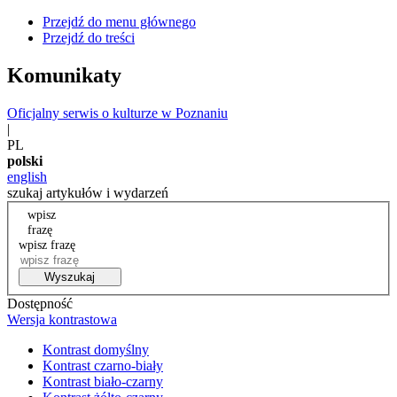
Przejdź do menu głównego
Przejdź do treści
Komunikaty
Oficjalny serwis o kulturze w Poznaniu
|
PL
polski
english
szukaj artykułów i wydarzeń
wpisz
frazę
wpisz frazę
Wyszukaj
Dostępność
Wersja kontrastowa
Kontrast domyślny
Kontrast czarno-biały
Kontrast biało-czarny