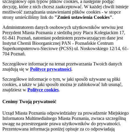
szczegółowy opis typów plików cookies, a następnie podjąć
decyzję, które z nich chcesz zaakceptować. W każdej chwili istnieje
możliwość zarządzania ustawieniami plików cookies - w stopce
strony umieściliśmy link do
"Zmień ustawienia Cookies"
.
Administratorem danych osobowych użytkowników serwisu jest
Prezydent Miasta Poznania z siedzibą przy Placu Kolegiackim 17,
61-841 Poznań, natomiast podmiotem przetwarzającym dane jest
Instytut Chemii Bioorganicznej PAN - Poznańskie Centrum
Superkomputerowo-Sieciowe (PCSS) ul. Noskowskiego 12/14, 61-
704 Poznań.
Szczegółowe informacje na temat przetwarzania Twoich danych
znajdują się w
Polityce prywatności
.
Szczegółowe informacje o tym, w jaki sposób używane są pliki
cookies, a także w jaki sposób można je zablokować lub usunąć,
znajdziesz w
Polityce cookies
.
Cenimy Twoją prywatność
Urząd Miasta Poznania odpowiedzialny za prowadzenie Miejskiego
Informatora Multimedialnego Miasta Poznania, zwraca szczególną
uwagę na przestrzeganie prawa użytkowników do prywatności.
Prezentowana informacja poniżej opisuje za co odpowiadają