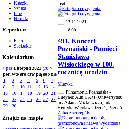
Książki
Teatr
Sztuka
Inne
Historia
13.11.2021
Repertuar
18:00
491. Koncert
Kino
Spektakle
Poznański - Pamięci
Stanisława
Kalendarium
Wisłockiego w 100.
< paź
Listopad 2021
gru >
rocznicę urodzin
pon
wto
śro
czw
pią
sob
nie
1
2
3
4
5
6
7
Muzyka
8
9
10
11
12
13
14
Filharmonia Poznańska -
15
16
17
18
19
20
21
Budynek Auli UAM (Uniwersytetu
22
23
24
25
26
27
28
im. Adama Mickiewicza), ul.
29
30
Henryka Wieniawskiego 1, Poznań
Zobacz szczegóły
Znajdź na mapie