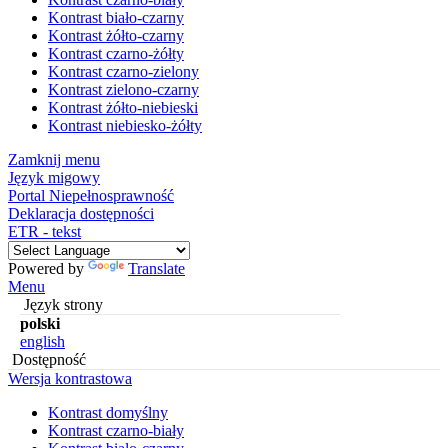
Kontrast biało-czarny
Kontrast żółto-czarny
Kontrast czarno-żółty
Kontrast czarno-zielony
Kontrast zielono-czarny
Kontrast żółto-niebieski
Kontrast niebiesko-żółty
Zamknij menu
Język migowy
Portal Niepełnosprawność
Deklaracja dostępności
ETR - tekst
Powered by
Translate
Menu
Język strony
polski
english
Dostępność
Wersja kontrastowa
Kontrast domyślny
Kontrast czarno-biały