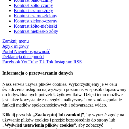
Kontrast biało-czarny
Kontrast żółto-czarny
Kontrast czarno-żółty
Kontrast czarno-zielony
Kontrast zielono-czarny
Kontrast żółto-niebieski
Kontrast niebiesko-żółty
Zamknij menu
Język migowy
Portal Niepełnosprawność
Deklaracja dostępności
Facebook
YouTube
Tik Tok
Instagram
RSS
Informacja o przetwarzaniu danych
Nasz serwis używa plików cookies. Wykorzystujemy je w celu
świadczenia usług na najwyższym poziomie, w sposób dopasowany
do indywidualnych potrzeb Użytkowników. Dzięki temu możliwe
jest także korzystanie z narzędzi analitycznych oraz udostępnianie
funkcji mediów społecznościowych i odtwarzacza wideo.
Kliknij przycisk
„Zaakceptuj lub zamknij”
, by wyrazić zgodę na
używanie plików cookies i przejść bezpośrednio do strony lub
„Wyświetl ustawienia plików cookies”
, aby zobaczyć