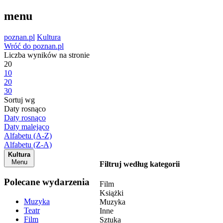
menu
poznan.pl
Kultura
Wróć do poznan.pl
Liczba wyników na stronie
20
10
20
30
Sortuj wg
Daty rosnąco
Daty rosnąco
Daty malejąco
Alfabetu (A-Z)
Alfabetu (Z-A)
Kultura
Menu
Filtruj według kategorii
Polecane wydarzenia
Film
Książki
Muzyka
Muzyka
Teatr
Inne
Film
Sztuka