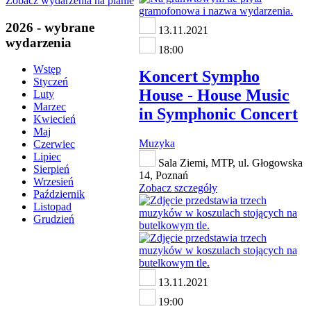
Zobacz wydarzenia na planie
2026 - wybrane
13.11.2021
wydarzenia
18:00
Wstęp
Koncert Sympho
Styczeń
House - House Music
Luty
Marzec
in Symphonic Concert
Kwiecień
Maj
Muzyka
Czerwiec
Lipiec
Sala Ziemi, MTP, ul. Głogowska
Sierpień
14, Poznań
Wrzesień
Zobacz szczegóły
Październik
Listopad
Grudzień
13.11.2021
19:00