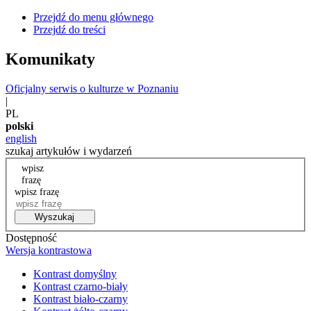
Przejdź do menu głównego
Przejdź do treści
Komunikaty
Oficjalny serwis o kulturze w Poznaniu
|
PL
polski
english
szukaj artykułów i wydarzeń
wpisz
frazę
wpisz frazę
Wyszukaj
Dostępność
Wersja kontrastowa
Kontrast domyślny
Kontrast czarno-biały
Kontrast biało-czarny