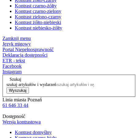
Kontrast żółto-czarny
Kontrast czarno-żółty
Kontrast czarno-zielony
Kontrast zielono-czarny
Kontrast żółto-niebieski
Kontrast niebiesko-żółty
Zamknij menu
Język migowy
Portal Niepełnosprawność
Deklaracja dostępności
ETR - tekst
Facebook
Instagram
Szukaj
szukaj artykułów i wydarzeń
Wyszukaj
Linia miasta Poznań
61 646 33 44
Dostępność
Wersja kontrastowa
Kontrast domyślny
Kontrast czarno-biały