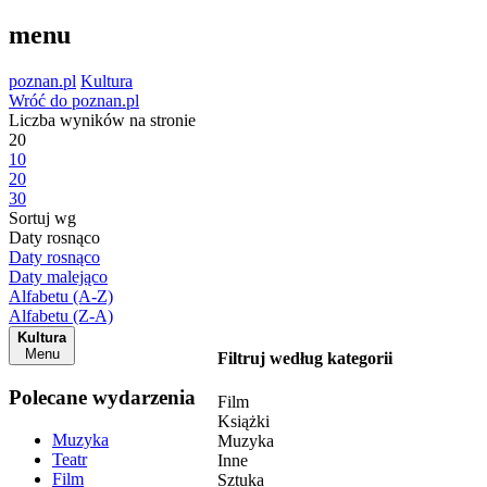
menu
poznan.pl
Kultura
Wróć do poznan.pl
Liczba wyników na stronie
20
10
20
30
Sortuj wg
Daty rosnąco
Daty rosnąco
Daty malejąco
Alfabetu (A-Z)
Alfabetu (Z-A)
Kultura
Menu
Filtruj według kategorii
Polecane wydarzenia
Film
Książki
Muzyka
Muzyka
Teatr
Inne
Film
Sztuka