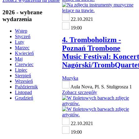
Zobacz wydarzenia na planie
2026 - wybrane
wydarzenia
22.10.2021
19:00
Wstęp
Styczeń
4. Tromboholizm -
Luty
Poznań Trombone
Marzec
Kwiecień
Music Festival: Koncer
Maj
Nagórski/TrombQuarte
Czerwiec
Lipiec
Sierpień
Muzyka
Wrzesień
Aula Nova, Pl. S. Stuligrosza 1
Październik
Zobacz szczegóły
Listopad
Grudzień
22.10.2021
19:00