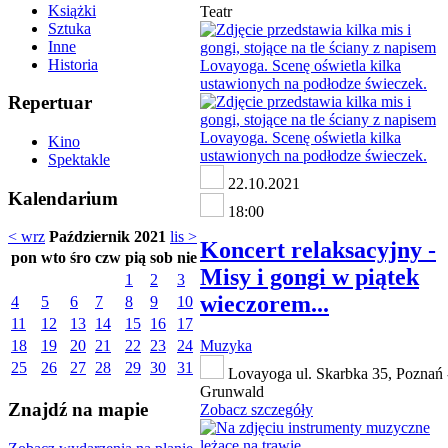
Książki
Teatr
Sztuka
Inne
Historia
Repertuar
Kino
Spektakle
22.10.2021
Kalendarium
18:00
< wrz
Październik 2021
lis >
Koncert relaksacyjny -
pon
wto
śro
czw
pią
sob
nie
Misy i gongi w piątek
1
2
3
wieczorem...
4
5
6
7
8
9
10
11
12
13
14
15
16
17
18
19
20
21
22
23
24
Muzyka
25
26
27
28
29
30
31
Lovayoga ul. Skarbka 35, Poznań 
Grunwald
Znajdź na mapie
Zobacz szczegóły