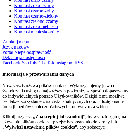
Kontrast biało-czarny
Kontrast żółto-czarny
Kontrast czarno-żółty
Kontrast czarno-zielony
Kontrast zielono-czarny
Kontrast żółto-niebieski
Kontrast niebiesko-żółty
Zamknij menu
Język migowy
Portal Niepełnosprawność
Deklaracja dostępności
Facebook
YouTube
Tik Tok
Instagram
RSS
Informacja o przetwarzaniu danych
Nasz serwis używa plików cookies. Wykorzystujemy je w celu
świadczenia usług na najwyższym poziomie, w sposób dopasowany
do indywidualnych potrzeb Użytkowników. Dzięki temu możliwe
jest także korzystanie z narzędzi analitycznych oraz udostępnianie
funkcji mediów społecznościowych i odtwarzacza wideo.
Kliknij przycisk
„Zaakceptuj lub zamknij”
, by wyrazić zgodę na
używanie plików cookies i przejść bezpośrednio do strony lub
„Wyświetl ustawienia plików cookies”
, aby zobaczyć