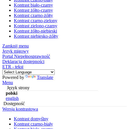
Kontrast biało-czarny
Kontrast żółto-czarny
Kontrast czarno-żółty
Kontrast czarno-zielony
Kontrast zielono-czarny
Kontrast żółto-niebieski
Kontrast niebiesko-żółty
Zamknij menu
Język migowy
Portal Niepełnosprawność
Deklaracja dostępności
ETR - tekst
Powered by
Translate
Menu
Język strony
polski
english
Dostępność
Wersja kontrastowa
Kontrast domyślny
Kontrast czarno-biały