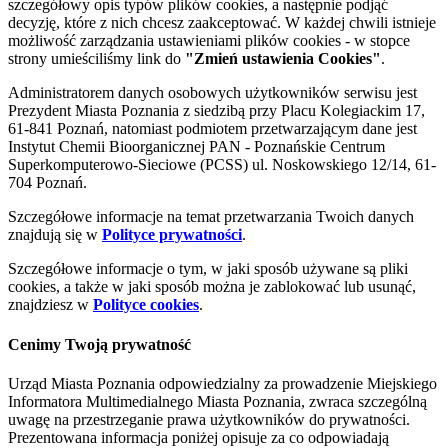
szczegółowy opis typów plików cookies, a następnie podjąć
decyzję, które z nich chcesz zaakceptować. W każdej chwili istnieje
możliwość zarządzania ustawieniami plików cookies - w stopce
strony umieściliśmy link do
"Zmień ustawienia Cookies"
.
Administratorem danych osobowych użytkowników serwisu jest
Prezydent Miasta Poznania z siedzibą przy Placu Kolegiackim 17,
61-841 Poznań, natomiast podmiotem przetwarzającym dane jest
Instytut Chemii Bioorganicznej PAN - Poznańskie Centrum
Superkomputerowo-Sieciowe (PCSS) ul. Noskowskiego 12/14, 61-
704 Poznań.
Szczegółowe informacje na temat przetwarzania Twoich danych
znajdują się w
Polityce prywatności
.
Szczegółowe informacje o tym, w jaki sposób używane są pliki
cookies, a także w jaki sposób można je zablokować lub usunąć,
znajdziesz w
Polityce cookies
.
Cenimy Twoją prywatność
Urząd Miasta Poznania odpowiedzialny za prowadzenie Miejskiego
Informatora Multimedialnego Miasta Poznania, zwraca szczególną
uwagę na przestrzeganie prawa użytkowników do prywatności.
Prezentowana informacja poniżej opisuje za co odpowiadają