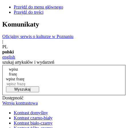
Przejdź do menu głównego
Przejdź do treści
Komunikaty
Oficjalny serwis o kulturze w Poznaniu
|
PL
polski
english
szukaj artykułów i wydarzeń
wpisz
frazę
wpisz frazę
Wyszukaj
Dostępność
Wersja kontrastowa
Kontrast domyślny
Kontrast czarno-biały
Kontrast biało-czarny