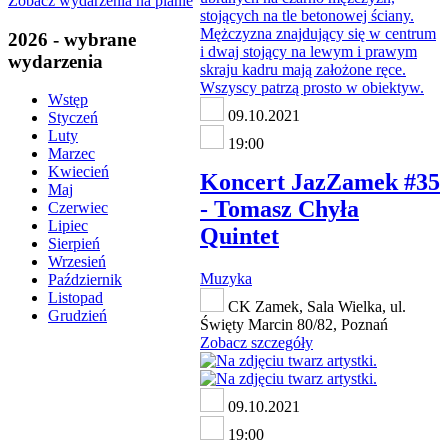
Zobacz wydarzenia na planie
2026 - wybrane
wydarzenia
Wstęp
09.10.2021
Styczeń
Luty
19:00
Marzec
Kwiecień
Koncert JazZamek #35
Maj
- Tomasz Chyła
Czerwiec
Lipiec
Quintet
Sierpień
Wrzesień
Muzyka
Październik
Listopad
CK Zamek, Sala Wielka, ul.
Grudzień
Święty Marcin 80/82, Poznań
Zobacz szczegóły
09.10.2021
19:00