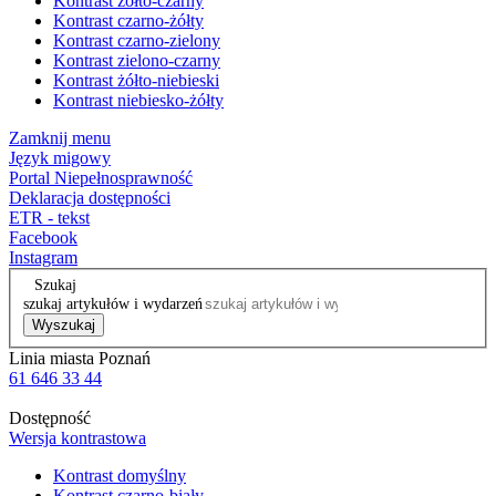
Kontrast żółto-czarny
Kontrast czarno-żółty
Kontrast czarno-zielony
Kontrast zielono-czarny
Kontrast żółto-niebieski
Kontrast niebiesko-żółty
Zamknij menu
Język migowy
Portal Niepełnosprawność
Deklaracja dostępności
ETR - tekst
Facebook
Instagram
Szukaj
szukaj artykułów i wydarzeń
Wyszukaj
Linia miasta Poznań
61 646 33 44
Dostępność
Wersja kontrastowa
Kontrast domyślny
Kontrast czarno-biały