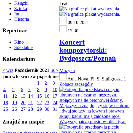
Książki
Teatr
Sztuka
Inne
Historia
09.10.2021
Repertuar
17:30
Koncert
Kino
Spektakle
kompozytorski:
Bydgoszcz/Poznań
Kalendarium
< wrz
Październik 2021
lis >
Muzyka
pon
wto
śro
czw
pią
sob
nie
Aula Nova, Pl. S. Stuligrosza 1
1
2
3
Zobacz szczegóły
4
5
6
7
8
9
10
11
12
13
14
15
16
17
18
19
20
21
22
23
24
25
26
27
28
29
30
31
Znajdź na mapie