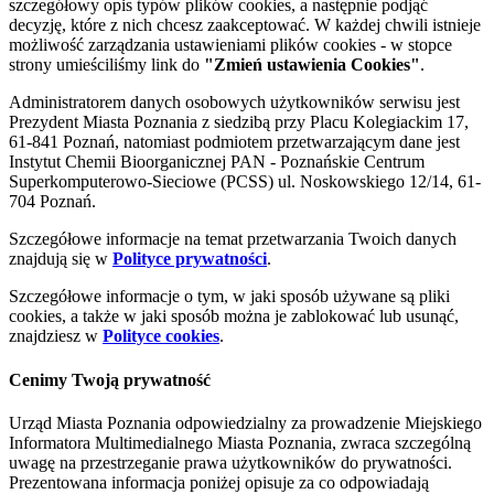
szczegółowy opis typów plików cookies, a następnie podjąć
decyzję, które z nich chcesz zaakceptować. W każdej chwili istnieje
możliwość zarządzania ustawieniami plików cookies - w stopce
strony umieściliśmy link do
"Zmień ustawienia Cookies"
.
Administratorem danych osobowych użytkowników serwisu jest
Prezydent Miasta Poznania z siedzibą przy Placu Kolegiackim 17,
61-841 Poznań, natomiast podmiotem przetwarzającym dane jest
Instytut Chemii Bioorganicznej PAN - Poznańskie Centrum
Superkomputerowo-Sieciowe (PCSS) ul. Noskowskiego 12/14, 61-
704 Poznań.
Szczegółowe informacje na temat przetwarzania Twoich danych
znajdują się w
Polityce prywatności
.
Szczegółowe informacje o tym, w jaki sposób używane są pliki
cookies, a także w jaki sposób można je zablokować lub usunąć,
znajdziesz w
Polityce cookies
.
Cenimy Twoją prywatność
Urząd Miasta Poznania odpowiedzialny za prowadzenie Miejskiego
Informatora Multimedialnego Miasta Poznania, zwraca szczególną
uwagę na przestrzeganie prawa użytkowników do prywatności.
Prezentowana informacja poniżej opisuje za co odpowiadają