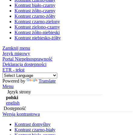
Kontrast biało-czarny
Kontrast żółto-czarny
Kontrast czarno-żółty
Kontrast czarno-zielony
Kontrast zielono-czarny
Kontrast żółto-niebieski
Kontrast niebiesko-żółty
Zamknij menu
Język migowy
Portal Niepełnosprawność
Deklaracja dostępności
ETR - tekst
Powered by
Translate
Menu
Język strony
polski
english
Dostępność
Wersja kontrastowa
Kontrast domyślny
Kontrast czarno-biały