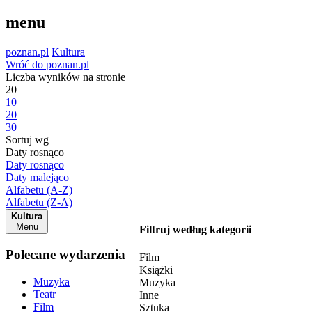
menu
poznan.pl
Kultura
Wróć do poznan.pl
Liczba wyników na stronie
20
10
20
30
Sortuj wg
Daty rosnąco
Daty rosnąco
Daty malejąco
Alfabetu (A-Z)
Alfabetu (Z-A)
Kultura
Menu
Filtruj według kategorii
Polecane wydarzenia
Film
Książki
Muzyka
Muzyka
Teatr
Inne
Film
Sztuka