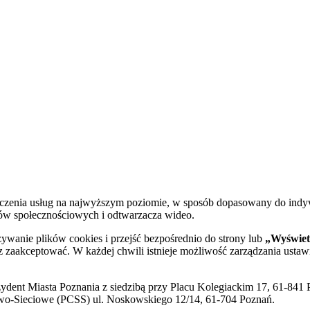
dczenia usług na najwyższym poziomie, w sposób dopasowany do indy
diów społecznościowych i odtwarzacza wideo.
żywanie plików cookies i przejść bezpośrednio do strony lub
„Wyświetl
sz zaakceptować. W każdej chwili istnieje możliwość zarządzania ustaw
ent Miasta Poznania z siedzibą przy Placu Kolegiackim 17, 61-841 P
o-Sieciowe (PCSS) ul. Noskowskiego 12/14, 61-704 Poznań.