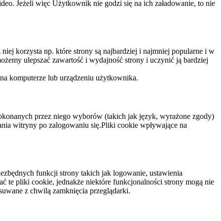
eo. Jeżeli więc Użytkownik nie godzi się na ich załadowanie, to nie
niej korzysta np. które strony są najbardziej i najmniej popularne i w
żemy ulepszać zawartość i wydajność strony i uczynić ją bardziej
 na komputerze lub urządzeniu użytkownika.
dokonanych przez niego wyborów (takich jak język, wyrażone zgody)
wania witryny po zalogowaniu się.Pliki cookie wpływające na
ezbędnych funkcji strony takich jak logowanie, ustawienia
 te pliki cookie, jednakże niektóre funkcjonalności strony mogą nie
suwane z chwilą zamknięcia przeglądarki.