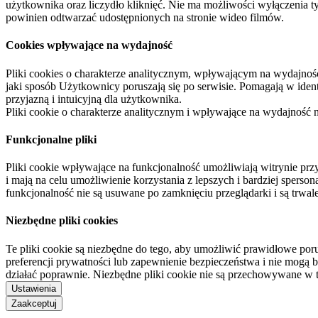
użytkownika oraz liczydło kliknięć. Nie ma możliwości wyłączenia t
powinien odtwarzać udostępnionych na stronie wideo filmów.
Cookies wpływające na wydajność
Pliki cookies o charakterze analitycznym, wpływającym na wydajność zb
jaki sposób Użytkownicy poruszają się po serwisie. Pomagają w ide
przyjazną i intuicyjną dla użytkownika.
Pliki cookie o charakterze analitycznym i wpływające na wydajność
Funkcjonalne pliki
Pliki cookie wpływające na funkcjonalność umożliwiają witrynie p
i mają na celu umożliwienie korzystania z lepszych i bardziej sperso
funkcjonalność nie są usuwane po zamknięciu przeglądarki i są trw
Niezbędne pliki cookies
Te pliki cookie są niezbędne do tego, aby umożliwić prawidłowe poru
preferencji prywatności lub zapewnienie bezpieczeństwa i nie mogą b
działać poprawnie. Niezbędne pliki cookie nie są przechowywane w 
Ustawienia
Zaakceptuj