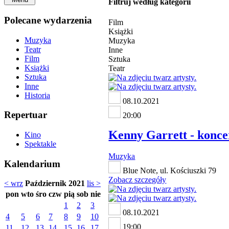
Filtruj według kategorii
Polecane wydarzenia
Film
Książki
Muzyka
Muzyka
Teatr
Inne
Film
Sztuka
Książki
Teatr
Sztuka
Inne
Historia
08.10.2021
Repertuar
20:00
Kenny Garrett - konce
Kino
Spektakle
Muzyka
Kalendarium
Blue Note, ul. Kościuszki 79
Zobacz szczegóły
< wrz
Październik 2021
lis >
pon
wto
śro
czw
pią
sob
nie
1
2
3
08.10.2021
4
5
6
7
8
9
10
19:00
11
12
13
14
15
16
17