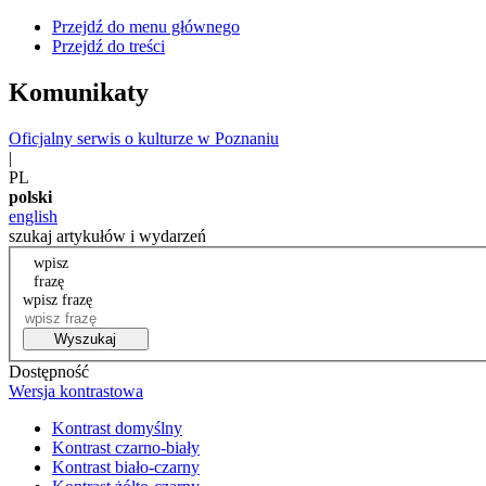
Przejdź do menu głównego
Przejdź do treści
Komunikaty
Oficjalny serwis o kulturze w Poznaniu
|
PL
polski
english
szukaj artykułów i wydarzeń
wpisz
frazę
wpisz frazę
Wyszukaj
Dostępność
Wersja kontrastowa
Kontrast domyślny
Kontrast czarno-biały
Kontrast biało-czarny