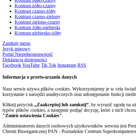
Kontrast biało-czarny
Kontrast żółto-czarny
Kontrast czarno-żółty
Kontrast czarno-zielony
Kontrast zielono-czarny
Kontrast żółto-niebieski
Kontrast niebiesko-żółty
Zamknij menu
Język migowy
Portal Niepełnosprawność
Deklaracja dostępności
Facebook
YouTube
Tik Tok
Instagram
RSS
Informacja o przetwarzaniu danych
Nasz serwis używa plików cookies. Wykorzystujemy je w celu świa
korzystanie z narzędzi analitycznych oraz udostępnianie funkcji me
Kliknij przycisk
„Zaakceptuj lub zamknij”
, by wyrazić zgodę na u
typów plików cookies, a następnie podjąć decyzję, które z nich chce
"Zmień ustawienia Cookies"
.
Administratorem danych osobowych użytkowników serwisu jest Prezyd
Chemii Bioorganicznej PAN - Poznańskie Centrum Superkomputerow