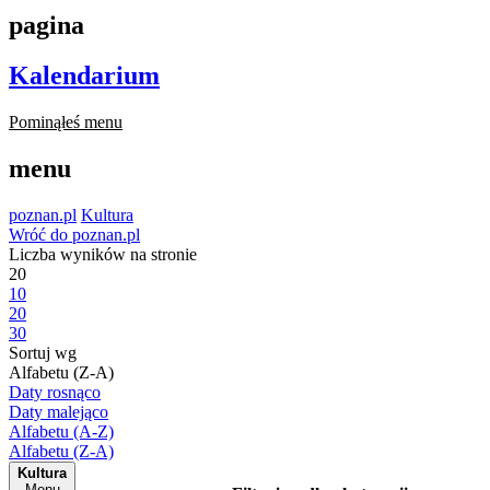
pagina
Kalendarium
Pominąłeś menu
menu
poznan.pl
Kultura
Wróć do poznan.pl
Liczba wyników na stronie
20
10
20
30
Sortuj wg
Alfabetu (Z-A)
Daty rosnąco
Daty malejąco
Alfabetu (A-Z)
Alfabetu (Z-A)
Kultura
Menu