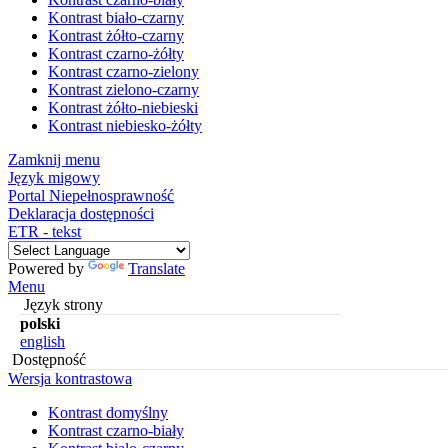
Kontrast biało-czarny
Kontrast żółto-czarny
Kontrast czarno-żółty
Kontrast czarno-zielony
Kontrast zielono-czarny
Kontrast żółto-niebieski
Kontrast niebiesko-żółty
Zamknij menu
Język migowy
Portal Niepełnosprawność
Deklaracja dostępności
ETR - tekst
Powered by
Translate
Menu
Język strony
polski
english
Dostępność
Wersja kontrastowa
Kontrast domyślny
Kontrast czarno-biały