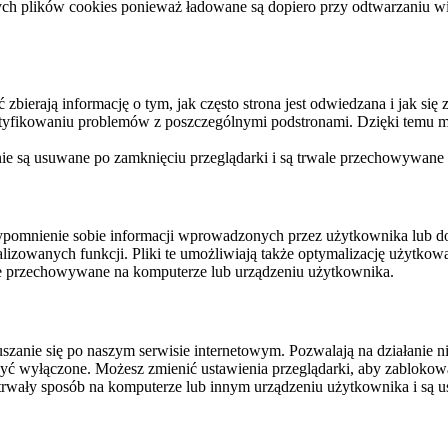
ych plików cookies ponieważ ładowane są dopiero przy odtwarzaniu wid
ierają informację o tym, jak często strona jest odwiedzana i jak się z 
ntyfikowaniu problemów z poszczególnymi podstronami. Dzięki temu mo
 nie są usuwane po zamknięciu przeglądarki i są trwale przechowywane
rzypomnienie sobie informacji wprowadzonych przez użytkownika lub 
nalizowanych funkcji. Pliki te umożliwiają także optymalizację użytko
ale przechowywane na komputerze lub urządzeniu użytkownika.
szanie się po naszym serwisie internetowym. Pozwalają na działanie ni
yć wyłączone. Możesz zmienić ustawienia przeglądarki, aby zablokować
trwały sposób na komputerze lub innym urządzeniu użytkownika i są u