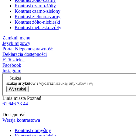
Kontrast żółto-czarny
Kontrast czarno-żółty
Kontrast czarno-zielony
Kontrast zielono-czarny
Kontrast żółto-niebieski
Kontrast niebiesko-żółty
Zamknij menu
Język migowy
Portal Niepełnosprawność
Deklaracja dostępności
ETR - tekst
Facebook
Instagram
Szukaj
szukaj artykułów i wydarzeń
Wyszukaj
Linia miasta Poznań
61 646 33 44
Dostępność
Wersja kontrastowa
Kontrast domyślny
Kontrast czarno-biały