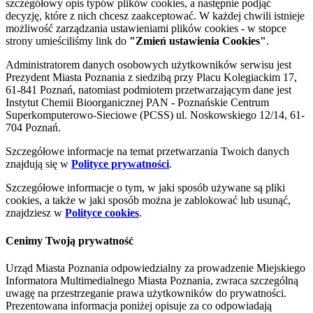
szczegółowy opis typów plików cookies, a następnie podjąć
decyzję, które z nich chcesz zaakceptować. W każdej chwili istnieje
możliwość zarządzania ustawieniami plików cookies - w stopce
strony umieściliśmy link do
"Zmień ustawienia Cookies"
.
Administratorem danych osobowych użytkowników serwisu jest
Prezydent Miasta Poznania z siedzibą przy Placu Kolegiackim 17,
61-841 Poznań, natomiast podmiotem przetwarzającym dane jest
Instytut Chemii Bioorganicznej PAN - Poznańskie Centrum
Superkomputerowo-Sieciowe (PCSS) ul. Noskowskiego 12/14, 61-
704 Poznań.
Szczegółowe informacje na temat przetwarzania Twoich danych
znajdują się w
Polityce prywatności
.
Szczegółowe informacje o tym, w jaki sposób używane są pliki
cookies, a także w jaki sposób można je zablokować lub usunąć,
znajdziesz w
Polityce cookies
.
Cenimy Twoją prywatność
Urząd Miasta Poznania odpowiedzialny za prowadzenie Miejskiego
Informatora Multimedialnego Miasta Poznania, zwraca szczególną
uwagę na przestrzeganie prawa użytkowników do prywatności.
Prezentowana informacja poniżej opisuje za co odpowiadają