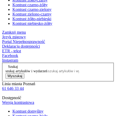
Kontrast żółto-czarny
Kontrast czarno-żółty
Kontrast czarno-zielony
Kontrast zielono-czarny
Kontrast żółto-niebieski
Kontrast niebiesko-żółty
Zamknij menu
Język migowy
Portal Niepełnosprawność
Deklaracja dostępności
ETR - tekst
Facebook
Instagram
Szukaj
szukaj artykułów i wydarzeń
Wyszukaj
Linia miasta Poznań
61 646 33 44
Dostępność
Wersja kontrastowa
Kontrast domyślny
Kontrast czarno-biały