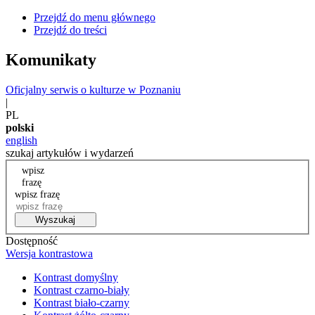
Przejdź do menu głównego
Przejdź do treści
Komunikaty
Oficjalny serwis o kulturze w Poznaniu
|
PL
polski
english
szukaj artykułów i wydarzeń
wpisz
frazę
wpisz frazę
Wyszukaj
Dostępność
Wersja kontrastowa
Kontrast domyślny
Kontrast czarno-biały
Kontrast biało-czarny