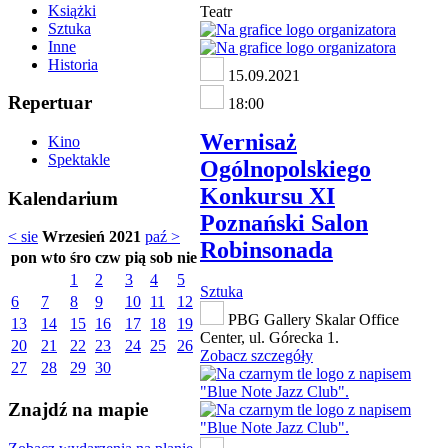
Książki
Teatr
Sztuka
Inne
Historia
15.09.2021
Repertuar
18:00
Wernisaż
Kino
Spektakle
Ogólnopolskiego
Konkursu XI
Kalendarium
Poznański Salon
< sie
Wrzesień 2021
paź >
Robinsonada
pon
wto
śro
czw
pią
sob
nie
1
2
3
4
5
Sztuka
6
7
8
9
10
11
12
PBG Gallery Skalar Office
13
14
15
16
17
18
19
Center, ul. Górecka 1.
20
21
22
23
24
25
26
Zobacz szczegóły
27
28
29
30
Znajdź na mapie