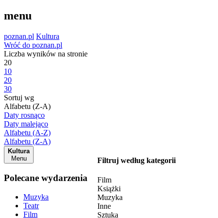
menu
poznan.pl
Kultura
Wróć do poznan.pl
Liczba wyników na stronie
20
10
20
30
Sortuj wg
Alfabetu (Z-A)
Daty rosnąco
Daty malejąco
Alfabetu (A-Z)
Alfabetu (Z-A)
Kultura
Menu
Filtruj według kategorii
Polecane wydarzenia
Film
Książki
Muzyka
Muzyka
Teatr
Inne
Film
Sztuka