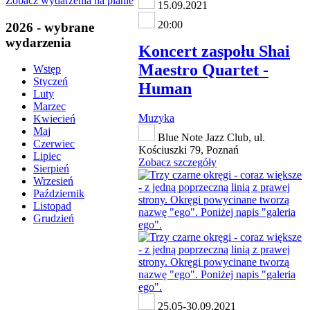
Zobacz wydarzenia na planie
15.09.2021
20:00
2026 - wybrane
wydarzenia
Koncert zaspołu Shai
Maestro Quartet -
Wstęp
Styczeń
Human
Luty
Marzec
Muzyka
Kwiecień
Maj
Blue Note Jazz Club, ul.
Czerwiec
Kościuszki 79, Poznań
Lipiec
Zobacz szczegóły
Sierpień
Wrzesień
Październik
Listopad
Grudzień
25.05-30.09.2021