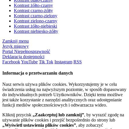
Kontrast biało-czarny
Kontrast żółto-czarny
Kontrast czarno-żółty
Kontrast czarno-zielony
Kontrast zielono-czarny
Kontrast żółto-niebieski
Kontrast niebiesko-żółty
Zamknij menu
Język migowy
Portal Niepełnosprawność
Deklaracja dostępności
Facebook
YouTube
Tik Tok
Instagram
RSS
Informacja o przetwarzaniu danych
Nasz serwis używa plików cookies. Wykorzystujemy je w celu
świadczenia usług na najwyższym poziomie, w sposób dopasowany
do indywidualnych potrzeb Użytkowników. Dzięki temu możliwe
jest także korzystanie z narzędzi analitycznych oraz udostępnianie
funkcji mediów społecznościowych i odtwarzacza wideo.
Kliknij przycisk
„Zaakceptuj lub zamknij”
, by wyrazić zgodę na
używanie plików cookies i przejść bezpośrednio do strony lub
„Wyświetl ustawienia plików cookies”
, aby zobaczyć