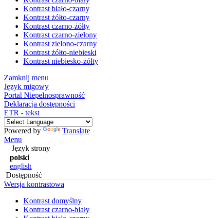
Kontrast biało-czarny
Kontrast żółto-czarny
Kontrast czarno-żółty
Kontrast czarno-zielony
Kontrast zielono-czarny
Kontrast żółto-niebieski
Kontrast niebiesko-żółty
Zamknij menu
Język migowy
Portal Niepełnosprawność
Deklaracja dostępności
ETR - tekst
Powered by
Translate
Menu
Język strony
polski
english
Dostępność
Wersja kontrastowa
Kontrast domyślny
Kontrast czarno-biały