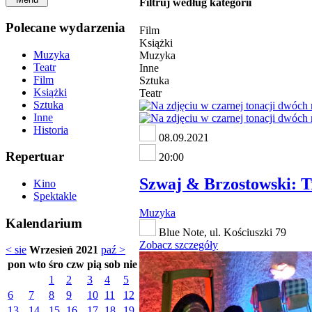
Filtruj według kategorii
Polecane wydarzenia
Film
Książki
Muzyka
Muzyka
Teatr
Inne
Film
Sztuka
Książki
Teatr
Sztuka
Inne
Historia
08.09.2021
Repertuar
20:00
Szwaj & Brzostowski: T
Kino
Spektakle
Muzyka
Kalendarium
Blue Note, ul. Kościuszki 79
Zobacz szczegóły
< sie
Wrzesień 2021
paź >
pon
wto
śro
czw
pią
sob
nie
1
2
3
4
5
6
7
8
9
10
11
12
13
14
15
16
17
18
19