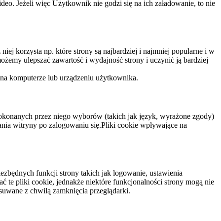
eo. Jeżeli więc Użytkownik nie godzi się na ich załadowanie, to nie
niej korzysta np. które strony są najbardziej i najmniej popularne i w
żemy ulepszać zawartość i wydajność strony i uczynić ją bardziej
 na komputerze lub urządzeniu użytkownika.
dokonanych przez niego wyborów (takich jak język, wyrażone zgody)
wania witryny po zalogowaniu się.Pliki cookie wpływające na
ezbędnych funkcji strony takich jak logowanie, ustawienia
 te pliki cookie, jednakże niektóre funkcjonalności strony mogą nie
suwane z chwilą zamknięcia przeglądarki.