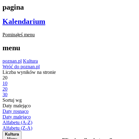
pagina
Kalendarium
Pominąłeś menu
menu
poznan.pl
Kultura
Wróć do poznan.pl
Liczba wyników na stronie
20
10
20
30
Sortuj wg
Daty malejąco
Daty rosnąco
Daty malejąco
Alfabetu (A-Z)
Alfabetu (Z-A)
Kultura
Menu