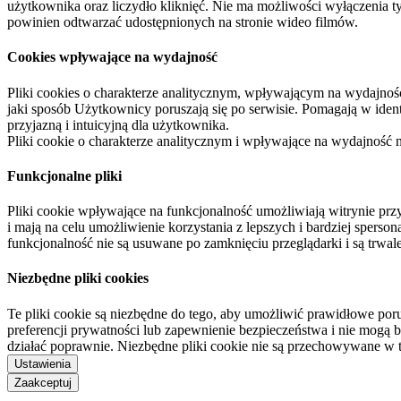
użytkownika oraz liczydło kliknięć. Nie ma możliwości wyłączenia t
powinien odtwarzać udostępnionych na stronie wideo filmów.
Cookies wpływające na wydajność
Pliki cookies o charakterze analitycznym, wpływającym na wydajność zb
jaki sposób Użytkownicy poruszają się po serwisie. Pomagają w ide
przyjazną i intuicyjną dla użytkownika.
Pliki cookie o charakterze analitycznym i wpływające na wydajność
Funkcjonalne pliki
Pliki cookie wpływające na funkcjonalność umożliwiają witrynie p
i mają na celu umożliwienie korzystania z lepszych i bardziej sperso
funkcjonalność nie są usuwane po zamknięciu przeglądarki i są trw
Niezbędne pliki cookies
Te pliki cookie są niezbędne do tego, aby umożliwić prawidłowe poru
preferencji prywatności lub zapewnienie bezpieczeństwa i nie mogą b
działać poprawnie. Niezbędne pliki cookie nie są przechowywane w 
Ustawienia
Zaakceptuj