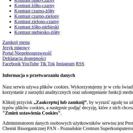
Kontrast biało-czarny
Kontrast żółto-czarny
Kontrast czarno-żółty
Kontrast czarno-zielony
Kontrast zielono-czarny
Kontrast żółto-niebieski
Kontrast niebiesko-żółty
Zamknij menu
Język migowy
Portal Niepełnosprawność
Deklaracja dostępności
Facebook
YouTube
Tik Tok
Instagram
RSS
Informacja o przetwarzaniu danych
Nasz serwis używa plików cookies. Wykorzystujemy je w celu świa
korzystanie z narzędzi analitycznych oraz udostępnianie funkcji me
Kliknij przycisk
„Zaakceptuj lub zamknij”
, by wyrazić zgodę na u
typów plików cookies, a następnie podjąć decyzję, które z nich chce
"Zmień ustawienia Cookies"
.
Administratorem danych osobowych użytkowników serwisu jest Prezyd
Chemii Bioorganicznej PAN - Poznańskie Centrum Superkomputerow