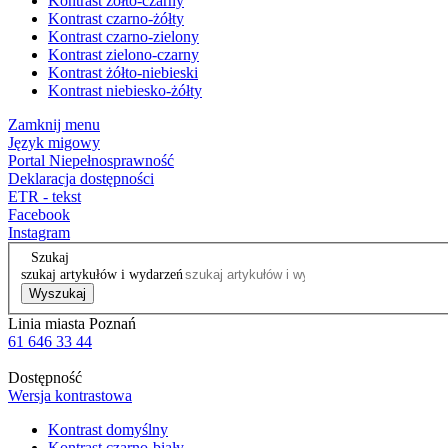
Kontrast żółto-czarny
Kontrast czarno-żółty
Kontrast czarno-zielony
Kontrast zielono-czarny
Kontrast żółto-niebieski
Kontrast niebiesko-żółty
Zamknij menu
Język migowy
Portal Niepełnosprawność
Deklaracja dostępności
ETR - tekst
Facebook
Instagram
Szukaj
szukaj artykułów i wydarzeń
Wyszukaj
Linia miasta Poznań
61 646 33 44
Dostępność
Wersja kontrastowa
Kontrast domyślny
Kontrast czarno-biały