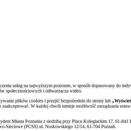
dczenia usług na najwyższym poziomie, w sposób dopasowany do indy
diów społecznościowych i odtwarzacza wideo.
żywanie plików cookies i przejść bezpośrednio do strony lub
„Wyświetl
sz zaakceptować. W każdej chwili istnieje możliwość zarządzania ustaw
ent Miasta Poznania z siedzibą przy Placu Kolegiackim 17, 61-841 P
o-Sieciowe (PCSS) ul. Noskowskiego 12/14, 61-704 Poznań.