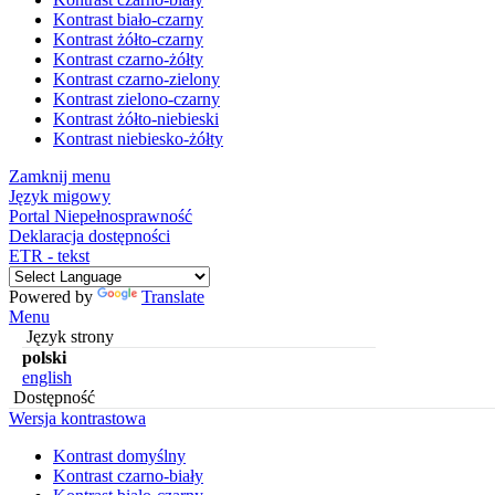
Kontrast biało-czarny
Kontrast żółto-czarny
Kontrast czarno-żółty
Kontrast czarno-zielony
Kontrast zielono-czarny
Kontrast żółto-niebieski
Kontrast niebiesko-żółty
Zamknij menu
Język migowy
Portal Niepełnosprawność
Deklaracja dostępności
ETR - tekst
Powered by
Translate
Menu
Język strony
polski
english
Dostępność
Wersja kontrastowa
Kontrast domyślny
Kontrast czarno-biały