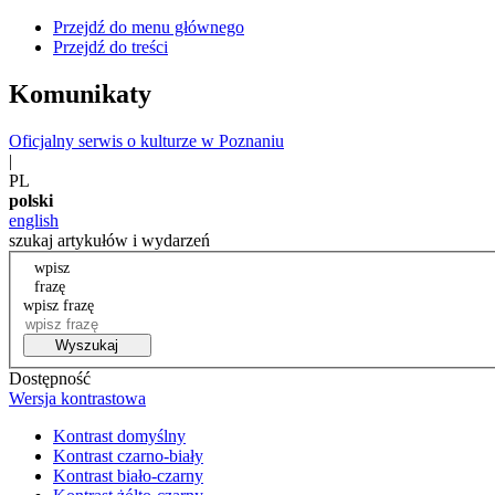
Przejdź do menu głównego
Przejdź do treści
Komunikaty
Oficjalny serwis o kulturze w Poznaniu
|
PL
polski
english
szukaj artykułów i wydarzeń
wpisz
frazę
wpisz frazę
Wyszukaj
Dostępność
Wersja kontrastowa
Kontrast domyślny
Kontrast czarno-biały
Kontrast biało-czarny