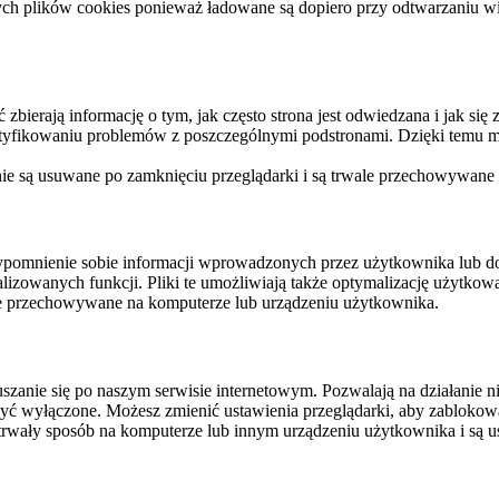
ych plików cookies ponieważ ładowane są dopiero przy odtwarzaniu wid
ierają informację o tym, jak często strona jest odwiedzana i jak się z 
ntyfikowaniu problemów z poszczególnymi podstronami. Dzięki temu mo
 nie są usuwane po zamknięciu przeglądarki i są trwale przechowywane
rzypomnienie sobie informacji wprowadzonych przez użytkownika lub 
nalizowanych funkcji. Pliki te umożliwiają także optymalizację użytko
ale przechowywane na komputerze lub urządzeniu użytkownika.
szanie się po naszym serwisie internetowym. Pozwalają na działanie ni
yć wyłączone. Możesz zmienić ustawienia przeglądarki, aby zablokować
trwały sposób na komputerze lub innym urządzeniu użytkownika i są u